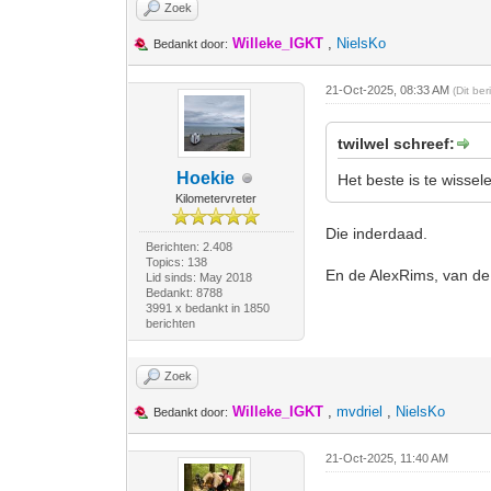
Zoek
Willeke_IGKT
,
NielsKo
Bedankt door:
21-Oct-2025, 08:33 AM
(Dit be
twilwel schreef:
Hoekie
Het beste is te wisse
Kilometervreter
Die inderdaad.
Berichten: 2.408
Topics: 138
En de AlexRims, van de B
Lid sinds: May 2018
Bedankt: 8788
3991 x bedankt in 1850
berichten
Zoek
Willeke_IGKT
,
mvdriel
,
NielsKo
Bedankt door:
21-Oct-2025, 11:40 AM