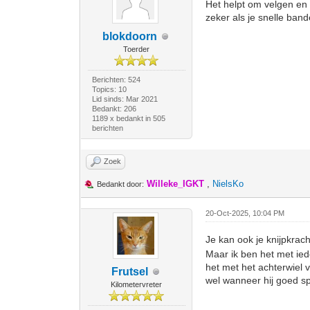
Het helpt om velgen en b
zeker als je snelle band
blokdoorn
Toerder
Berichten: 524
Topics: 10
Lid sinds: Mar 2021
Bedankt: 206
1189 x bedankt in 505
berichten
Zoek
Willeke_IGKT
,
NielsKo
Bedankt door:
20-Oct-2025, 10:04 PM
Je kan ook je knijpkrac
Maar ik ben het met ied
het met het achterwiel 
Frutsel
wel wanneer hij goed sp
Kilometervreter