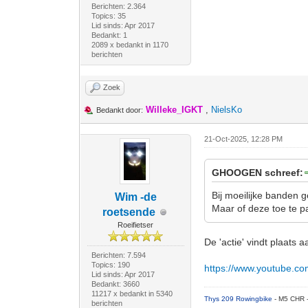
Berichten: 2.364
Topics: 35
Lid sinds: Apr 2017
Bedankt: 1
2089 x bedankt in 1170
berichten
Zoek
Willeke_IGKT
,
NielsKo
Bedankt door:
21-Oct-2025, 12:28 PM
GHOOGEN schreef:
Bij moeilijke banden 
Wim -de
Maar of deze toe te pa
roetsende
Roeifietser
De 'actie' vindt plaats 
Berichten: 7.594
Topics: 190
https://www.youtube.c
Lid sinds: Apr 2017
Bedankt: 3660
11217 x bedankt in 5340
Thys 209 Rowingbike
- M5 CHR 
berichten