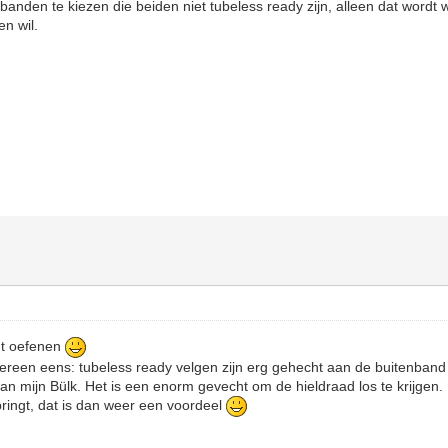
anden te kiezen die beiden niet tubeless ready zijn, alleen dat wordt w
en wil.
ht oefenen
ereen eens: tubeless ready velgen zijn erg gehecht aan de buitenband d
van mijn Bülk. Het is een enorm gevecht om de hieldraad los te krijge
ringt, dat is dan weer een voordeel