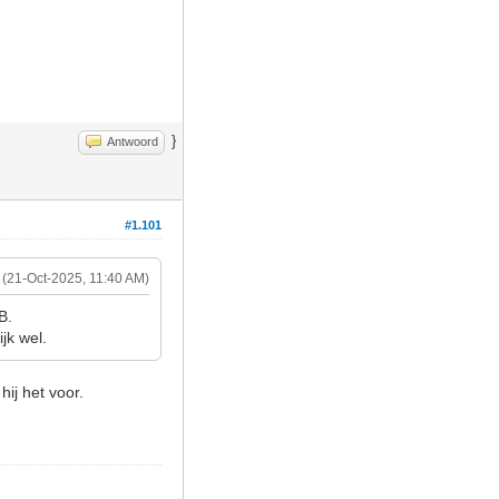
}
Antwoord
#1.101
(21-Oct-2025, 11:40 AM)
B.
jk wel.
hij het voor.