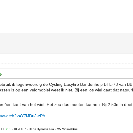
gebruik ik tegenwoordig de Cycling Easytire Bandenhulp BTL-78 van BB
ssen is op een velomobiel weet ik niet. Bij een los wiel gaat dat natuurli
aan één kant van het wiel. Het zou dus moeten kunnen. Bij 2.50min doet 
om/watch?v=Y7lJDuJ-zPA
- DF
282
- DFxl 137 - Rans Dynamik Pro - M5 MinimalBike