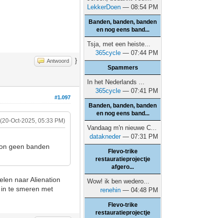
LekkerDoen
— 08:54 PM
Banden, banden, banden
en nog eens band...
Tsja, met een heiste...
365cycle
— 07:44 PM
}
Antwoord
Spammers
In het Nederlands ...
365cycle
— 07:41 PM
#1.097
Banden, banden, banden
en nog eens band...
(20-Oct-2025, 05:33 PM)
Vandaag m'n nieuwe C...
datakneder
— 07:31 PM
woon geen banden
Flevo-trike
restauratieprojectje
afgero...
selen naar Alienation
Wow! ik ben wedero...
 in te smeren met
renehin
— 04:48 PM
Flevo-trike
restauratieprojectje