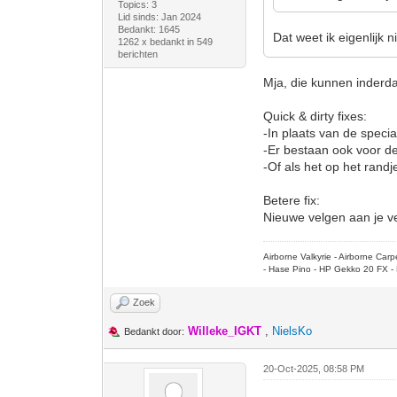
Topics: 3
Lid sinds: Jan 2024
Bedankt: 1645
Dat weet ik eigenlijk n
1262 x bedankt in 549
berichten
Mja, die kunnen inderdaa
Quick & dirty fixes:
-In plaats van de specia
-Er bestaan ook voor de
-Of als het op het randj
Betere fix:
Nieuwe velgen aan je ve
Airborne Valkyrie - Airborne Ca
- Hase Pino - HP Gekko 20 FX - 
Zoek
Willeke_IGKT
,
NielsKo
Bedankt door:
20-Oct-2025, 08:58 PM