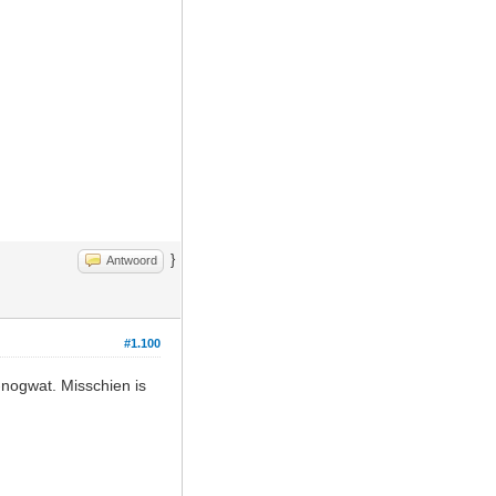
}
Antwoord
#1.100
nogwat. Misschien is