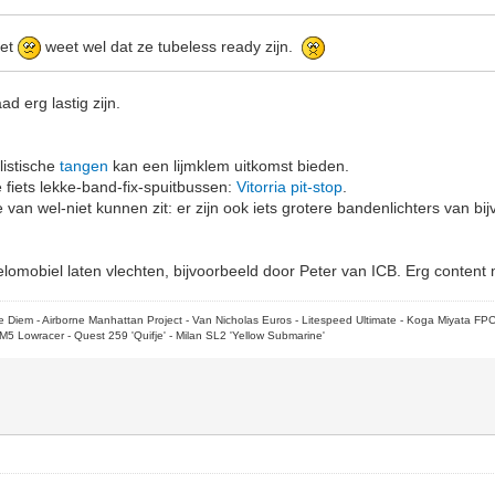
iet
weet wel dat ze tubeless ready zijn.
d erg lastig zijn.
listische
tangen
kan een lijmklem uitkomst bieden.
 fiets lekke-band-fix-spuitbussen:
Vitorria pit-stop
.
e van wel-niet kunnen zit: er zijn ook iets grotere bandenlichters van b
lomobiel laten vlechten, bijvoorbeeld door Peter van ICB. Erg content
rpe Diem - Airborne Manhattan Project - Van Nicholas Euros - Litespeed Ultimate - Koga Miyata FP
M5 Lowracer - Quest 259 'Quifje' - Milan SL2 'Yellow Submarine'