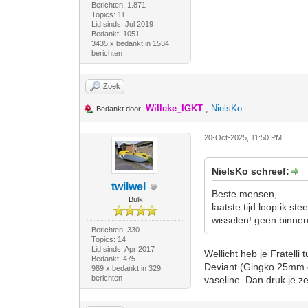
Berichten: 1.871
Topics: 11
Lid sinds: Jul 2019
Bedankt: 1051
3435 x bedankt in 1534
berichten
Zoek
Willeke_IGKT
,
NielsKo
Bedankt door:
20-Oct-2025, 11:50 PM
NielsKo schreef:
twilwel
Beste mensen,
Bulk
laatste tijd loop ik 
wisselen! geen binne
Berichten: 330
Topics: 14
Lid sinds: Apr 2017
Wellicht heb je Fratelli 
Bedankt: 475
Deviant (Gingko 25mm di
989 x bedankt in 329
berichten
vaseline. Dan druk je ze