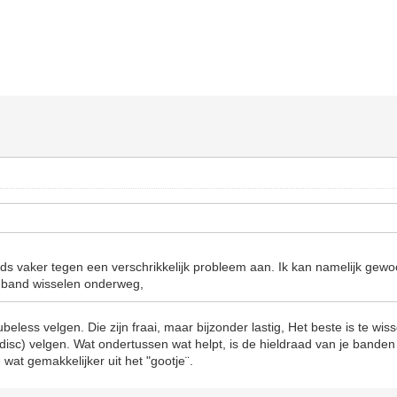
steeds vaker tegen een verschrikkelijk probleem aan. Ik kan namelijk ge
nband wisselen onderweg,
tubeless velgen. Die zijn fraai, maar bijzonder lastig, Het beste is te wis
sc) velgen. Wat ondertussen wat helpt, is de hieldraad van je banden
 wat gemakkelijker uit het "gootje¨.