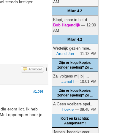
el steeds lastiger,
AM
Milan 4.2
Klopt, maar in het d...
Bob Hagendijk
— 12:00
AM
Milan 4.2
Wettelijk gezien moe...
Arend-Jan
— 11:12 PM
Zijn er kogelkopjes
zonder speling? Zo ...
}
Antwoord
Zal volgens mij bij ...
JarnoH
— 10:01 PM
Zijn er kogelkopjes
#1.096
zonder speling? Zo ...
A Geen voelbare spel...
ie erom ligt. Ik heb
Hoekie
— 09:48 PM
n. Met oppompen hoor je
Kort en krachtig:
Aangenaam!
Jeroen, bedankt voor...