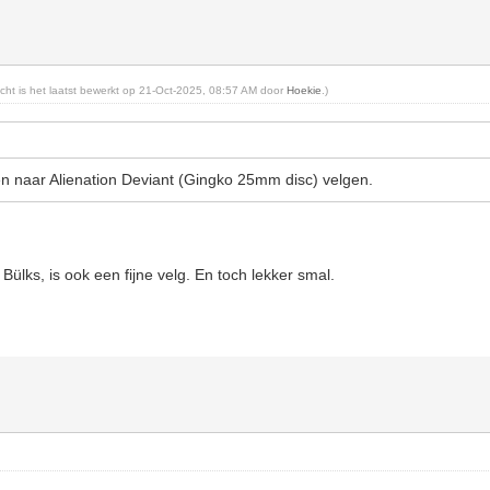
richt is het laatst bewerkt op 21-Oct-2025, 08:57 AM door
Hoekie
.)
len naar Alienation Deviant (Gingko 25mm disc) velgen.
ülks, is ook een fijne velg. En toch lekker smal.