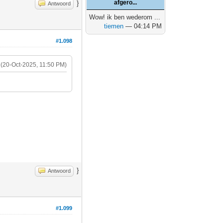
afgero...
}
Antwoord
Wow! ik ben wederom ...
tiemen
— 04:14 PM
#1.098
(20-Oct-2025, 11:50 PM)
}
Antwoord
#1.099