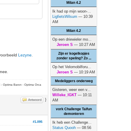
Milan 4.2
Ik had op mijn woon-...
LigfietsWilsum
— 10:39
AM
Milan 4.2
Op een driewieler mo...
Jeroen S
— 10:27 AM
Zijn er kogelkopjes
ijvoorbeeld
Lezyne
.
zonder speling? Zo ...
Op het Velomobilforu...
 mee.
Jeroen S
— 10:19 AM
Medeliggers onderweg
C - Optima Baron - Optima Orca
Gisteren, weer een v...
Willeke_IGKT
— 10:11
}
Antwoord
AM
vork Challenge Taifun
demonteren
#1.095
Ik heb een Challenge...
Status Quooh
— 08:56