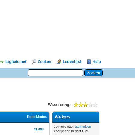
Ligfiets.net
Zoeken
Ledenlijst
Help
Waardering:
Topic Modes
Welkom
Je moet jezelf
aanmelden
#1.093
voor je een bericht kunt