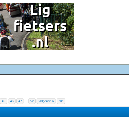
45
46
47
...
52
Volgende »