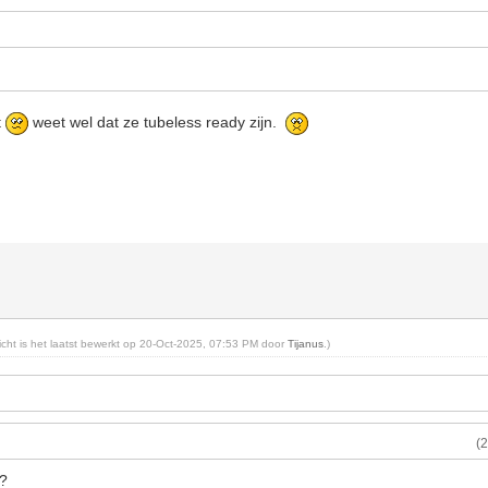
t
weet wel dat ze tubeless ready zijn.
richt is het laatst bewerkt op 20-Oct-2025, 07:53 PM door
Tijanus
.)
(
e?