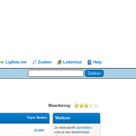
Ligfiets.net
Zoeken
Ledenlijst
Help
Waardering:
Topic Modes
Welkom
Je moet jezelf
aanmelden
#1.093
voor je een bericht kunt