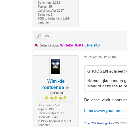
Berichten: 2.362
Topics: 35
Lid sinds: Apr 2017
Bedankt: 1
2088 x bedankt in 1169
berichten
Zoek
Willeke_IGKT
,
NielsKo
Bedankt door:
21-Oct-2025, 12:28 PM
GHOOGEN schreef:
Bij moeilijke banden 
Wim -de
Maar of deze toe te pa
roetsende
Roeifietser
De 'actie' vindt plaats 
Berichten: 7.588
Topics: 190
https://www.youtube.c
Lid sinds: Apr 2017
Bedankt: 3646
11193 x bedankt in 5333
Thys 209 Rowingbike
- M5 CHR 
berichten