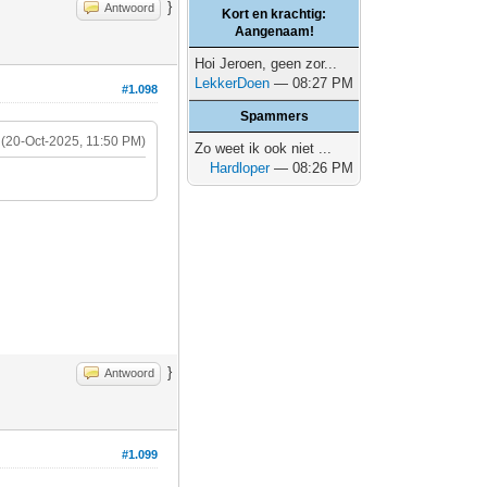
}
Antwoord
Kort en krachtig:
Aangenaam!
Hoi Jeroen, geen zor...
LekkerDoen
— 08:27 PM
#1.098
Spammers
(20-Oct-2025, 11:50 PM)
Zo weet ik ook niet ...
Hardloper
— 08:26 PM
}
Antwoord
#1.099