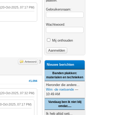
plaatsen.
(20-Oct-2025, 07:17 PM)
Gebruikersnaam:
Wachtwoord:
Mij onthouden
}
Antwoord
Nieuwe berichten
Banden plakken:
materialen en technieken
#1.094
Hieronder die andere...
Wim -de roetsende
—
(20-Oct-2025, 07:32 PM)
10:49 AM
Vandaag ben ik niet blij
20-Oct-2025, 07:17 PM)
omdat.....
Ik heb altijd setj...