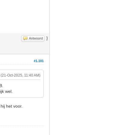
}
Antwoord
#1.101
(21-Oct-2025, 11:40 AM)
B.
jk wel.
hij het voor.