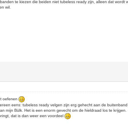
anden te kiezen die beiden niet tubeless ready zijn, alleen dat wordt w
en wil.
ht oefenen
ereen eens: tubeless ready velgen zijn erg gehecht aan de buitenband d
van mijn Bülk. Het is een enorm gevecht om de hieldraad los te krijge
ringt, dat is dan weer een voordeel