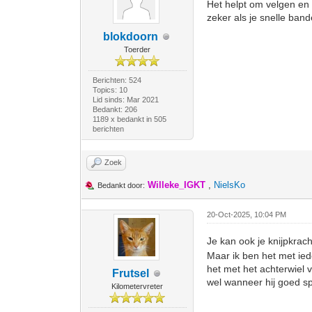
Het helpt om velgen en b
zeker als je snelle band
blokdoorn
Toerder
Berichten: 524
Topics: 10
Lid sinds: Mar 2021
Bedankt: 206
1189 x bedankt in 505
berichten
Zoek
Willeke_IGKT
,
NielsKo
Bedankt door:
20-Oct-2025, 10:04 PM
Je kan ook je knijpkrac
Maar ik ben het met ied
het met het achterwiel 
Frutsel
wel wanneer hij goed sp
Kilometervreter