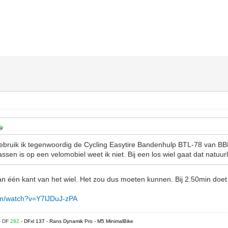
gebruik ik tegenwoordig de Cycling Easytire Bandenhulp BTL-78 van BB
ssen is op een velomobiel weet ik niet. Bij een los wiel gaat dat natuurli
aan één kant van het wiel. Het zou dus moeten kunnen. Bij 2.50min doet 
om/watch?v=Y7lJDuJ-zPA
- DF
282
- DFxl 137 - Rans Dynamik Pro - M5 MinimalBike