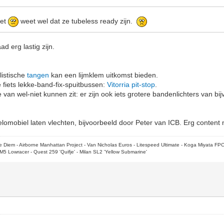
iet
weet wel dat ze tubeless ready zijn.
d erg lastig zijn.
listische
tangen
kan een lijmklem uitkomst bieden.
 fiets lekke-band-fix-spuitbussen:
Vitorria pit-stop
.
e van wel-niet kunnen zit: er zijn ook iets grotere bandenlichters van b
lomobiel laten vlechten, bijvoorbeeld door Peter van ICB. Erg content
rpe Diem - Airborne Manhattan Project - Van Nicholas Euros - Litespeed Ultimate - Koga Miyata FP
M5 Lowracer - Quest 259 'Quifje' - Milan SL2 'Yellow Submarine'