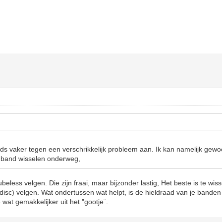
steeds vaker tegen een verschrikkelijk probleem aan. Ik kan namelijk ge
nband wisselen onderweg,
tubeless velgen. Die zijn fraai, maar bijzonder lastig, Het beste is te wis
sc) velgen. Wat ondertussen wat helpt, is de hieldraad van je banden
 wat gemakkelijker uit het "gootje¨.