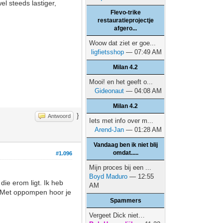
el steeds lastiger,
Flevo-trike
restauratieprojectje
afgero...
Woow dat ziet er goe...
ligfietsshop
— 07:49 AM
Milan 4.2
Mooi! en het geeft o...
Gideonaut
— 04:08 AM
Milan 4.2
}
Antwoord
Iets met info over m...
Arend-Jan
— 01:28 AM
Vandaag ben ik niet blij
omdat.....
#1.096
Mijn proces bij een ...
Boyd Maduro
— 12:55
ie erom ligt. Ik heb
AM
n. Met oppompen hoor je
Spammers
Vergeet Dick niet…