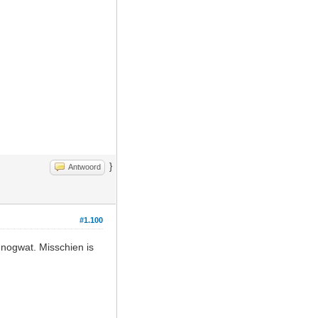
}
Antwoord
#1.100
nogwat. Misschien is