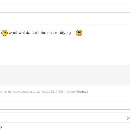
t
weet wel dat ze tubeless ready zijn.
richt is het laatst bewerkt op 20-Oct-2025, 07:53 PM door
Tijanus
.)
(
e?