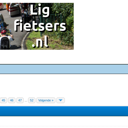
45
46
47
...
52
Volgende »