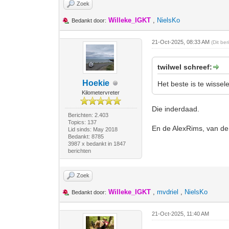
Zoek
Willeke_IGKT
,
NielsKo
Bedankt door:
21-Oct-2025, 08:33 AM
(Dit be
twilwel schreef:
Hoekie
Het beste is te wisse
Kilometervreter
Die inderdaad.
Berichten: 2.403
Topics: 137
En de AlexRims, van de B
Lid sinds: May 2018
Bedankt: 8785
3987 x bedankt in 1847
berichten
Zoek
Willeke_IGKT
,
mvdriel
,
NielsKo
Bedankt door:
21-Oct-2025, 11:40 AM