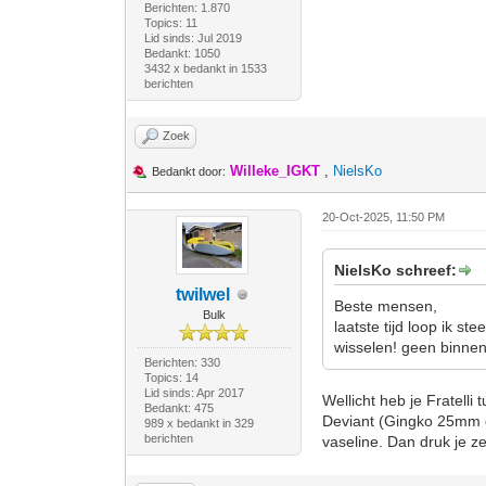
Berichten: 1.870
Topics: 11
Lid sinds: Jul 2019
Bedankt: 1050
3432 x bedankt in 1533
berichten
Zoek
Willeke_IGKT
,
NielsKo
Bedankt door:
20-Oct-2025, 11:50 PM
NielsKo schreef:
twilwel
Beste mensen,
Bulk
laatste tijd loop ik 
wisselen! geen binne
Berichten: 330
Topics: 14
Lid sinds: Apr 2017
Wellicht heb je Fratelli 
Bedankt: 475
Deviant (Gingko 25mm di
989 x bedankt in 329
berichten
vaseline. Dan druk je ze