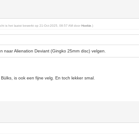
richt is het laatst bewerkt op 21-Oct-2025, 08:57 AM door
Hoekie
.)
len naar Alienation Deviant (Gingko 25mm disc) velgen.
ülks, is ook een fijne velg. En toch lekker smal.