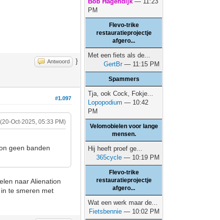
Bob Hagendijk
— 11:23
PM
Flevo-trike
restauratieprojectje
afgero...
Met een fiets als de...
}
Antwoord
GertBr
— 11:15 PM
Spammers
Tja, ook Cock, Fokje...
#1.097
Lopopodium
— 10:42
PM
(20-Oct-2025, 05:33 PM)
Velomobielen voor lange
mensen.
woon geen banden
Hij heeft proef ge...
365cycle
— 10:19 PM
Flevo-trike
restauratieprojectje
selen naar Alienation
afgero...
 in te smeren met
Wat een werk maar de...
Fietsbennie
— 10:02 PM