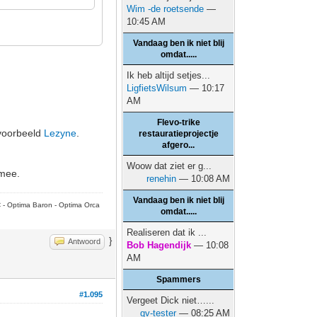
Wim -de roetsende
—
10:45 AM
Vandaag ben ik niet blij
omdat.....
Ik heb altijd setjes...
LigfietsWilsum
— 10:17
AM
Flevo-trike
ijvoorbeeld
Lezyne
.
restauratieprojectje
afgero...
Woow dat ziet er g...
 mee.
renehin
— 10:08 AM
Vandaag ben ik niet blij
C - Optima Baron - Optima Orca
omdat.....
Realiseren dat ik ...
}
Antwoord
Bob Hagendijk
— 10:08
AM
Spammers
#1.095
Vergeet Dick niet…...
qv-tester
— 08:25 AM