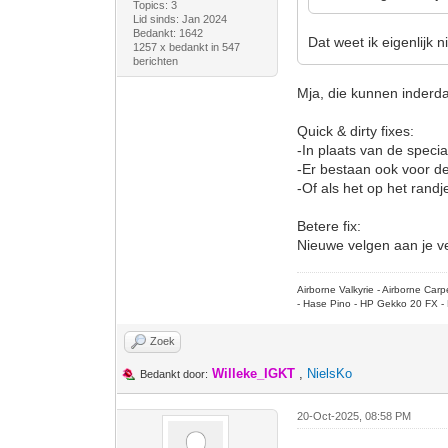
Topics: 3
Lid sinds: Jan 2024
Bedankt: 1642
Dat weet ik eigenlijk n
1257 x bedankt in 547
berichten
Mja, die kunnen inderdaa
Quick & dirty fixes:
-In plaats van de specia
-Er bestaan ook voor de
-Of als het op het randj
Betere fix:
Nieuwe velgen aan je ve
Airborne Valkyrie - Airborne Ca
- Hase Pino - HP Gekko 20 FX - 
Zoek
Willeke_IGKT
,
NielsKo
Bedankt door:
20-Oct-2025, 08:58 PM