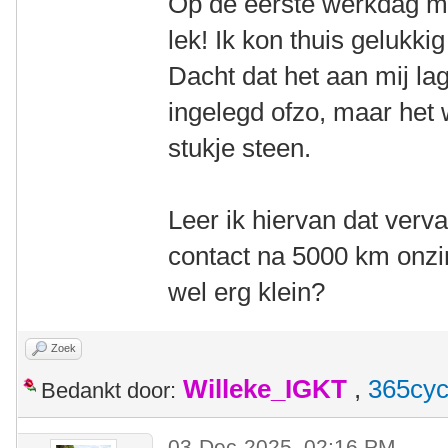
Op de eerste werkdag me
lek! Ik kon thuis gelukki
Dacht dat het aan mij la
ingelegd ofzo, maar he
stukje steen.
Leer ik hiervan dat verv
contact na 5000 km onzin
wel erg klein?
Zoek
Willeke_IGKT
,
365cyc
Bedankt door:
03-Dec-2025, 02:16 PM