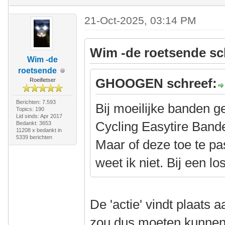
21-Oct-2025, 03:14 PM
Wim -de roetsende sc
Wim -de
roetsende
GHOOGEN schreef:
Roeifietser
Berichten: 7.593
Bij moeilijke banden g
Topics: 190
Lid sinds: Apr 2017
Cycling Easytire Ban
Bedankt: 3653
11208 x bedankt in
5339 berichten
Maar of deze toe te pa
weet ik niet. Bij een lo
De 'actie' vindt plaats 
zou dus moeten kunnen. 