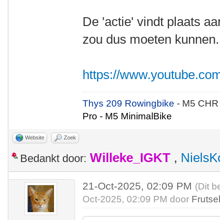
De 'actie' vindt plaats a
zou dus moeten kunnen. B
https://www.youtube.c
Thys 209 Rowingbike
- M5 CHR
Pro - M5 MinimalBike
Website
Zoek
Willeke_IGKT
,
NielsK
Bedankt door:
21-Oct-2025, 02:09 PM
(Dit b
Oct-2025, 02:09 PM door
Frutse