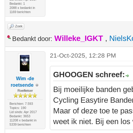
Bedankt: 1
2088 x bedankt in
1169 berichten
Zoek
Willeke_IGKT
,
NielsK
Bedankt door:
21-Oct-2025, 12:28 PM
GHOOGEN schreef:
Wim -de
roetsende
Bij moeilijke banden ge
Roeifietser
Cycling Easytire Band
Berichten: 7.593
Topics: 190
Maar of deze toe te pas
Lid sinds: Apr 2017
Bedankt: 3653
weet ik niet. Bij een los
11208 x bedankt in
5339 berichten