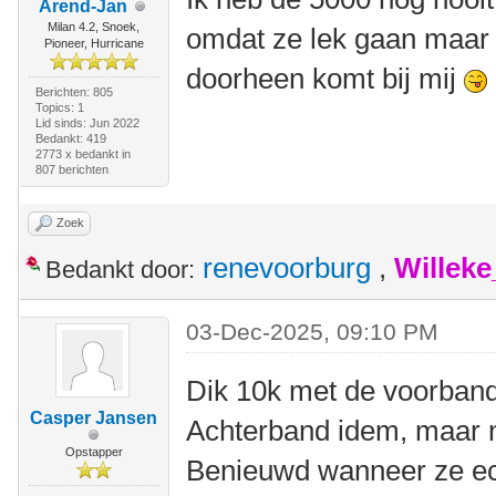
Arend-Jan
Milan 4.2, Snoek,
omdat ze lek gaan maar h
Pioneer, Hurricane
doorheen komt bij mij
Berichten: 805
Topics: 1
Lid sinds: Jun 2022
Bedankt: 419
2773 x bedankt in
807 berichten
Zoek
renevoorburg
,
Willek
Bedankt door:
03-Dec-2025, 09:10 PM
Dik 10k met de voorband
Casper Jansen
Achterband idem, maar n
Opstapper
Benieuwd wanneer ze ec