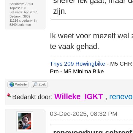
sneller lek gaat, maar 
Berichten: 7.594
Topics: 190
zijn.
Lid sinds: Apr 2017
Bedankt: 3659
11216 x bedankt in
5340 berichten
Ik weet voor mezelf wel ze
te vaak gehad.
Thys 209 Rowingbike
- M5 CHR
Pro - M5 MinimalBike
Website
Zoek
Willeke_IGKT
,
renevo
Bedankt door:
03-Dec-2025, 08:32 PM
renevoorburg schreef