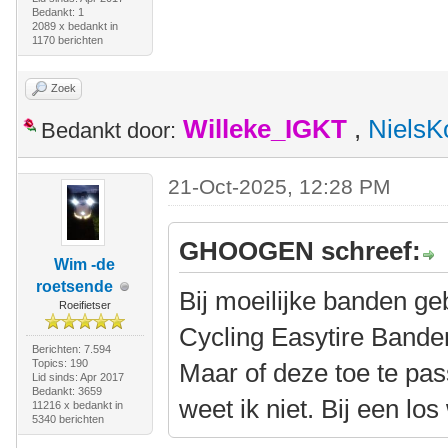
Bedankt: 1
2089 x bedankt in
1170 berichten
Zoek
Willeke_IGKT
,
NielsK
Bedankt door:
21-Oct-2025, 12:28 PM
GHOOGEN schreef:
Wim -de
roetsende
Bij moeilijke banden ge
Roeifietser
Cycling Easytire Band
Berichten: 7.594
Topics: 190
Maar of deze toe te pas
Lid sinds: Apr 2017
Bedankt: 3659
weet ik niet. Bij een los
11216 x bedankt in
5340 berichten