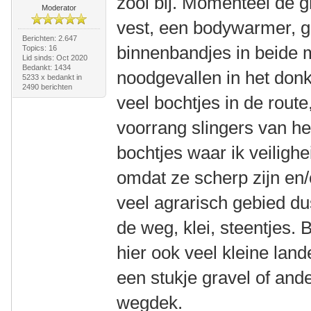
zooi bij. Momenteel de 
Moderator
vest, een bodywarmer, 
Berichten: 2.647
binnenbandjes in beide 
Topics: 16
Lid sinds: Oct 2020
Bedankt: 1434
noodgevallen in het donk
5233 x bedankt in
2490 berichten
veel bochtjes in de route,
voorrang slingers van he
bochtjes waar ik veiligh
omdat ze scherp zijn en/
veel agrarisch gebied dus
de weg, klei, steentjes.
hier ook veel kleine land
een stukje gravel of and
wegdek.