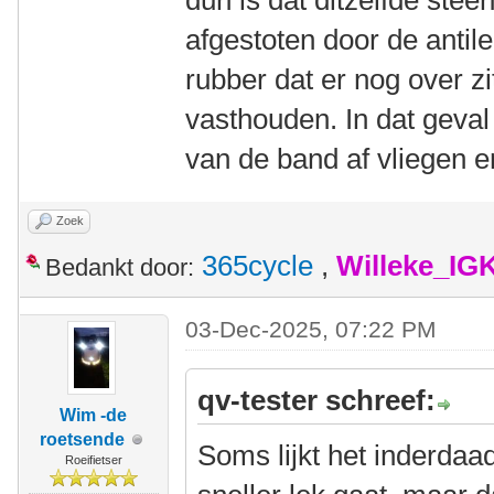
dun is dat ditzelfde steen
afgestoten door de antile
rubber dat er nog over zit
vasthouden. In dat geval 
van de band af vliegen 
Zoek
365cycle
,
Willeke_IG
Bedankt door:
03-Dec-2025, 07:22 PM
qv-tester schreef:
Wim -de
roetsende
Soms lijkt het inderdaa
Roeifietser