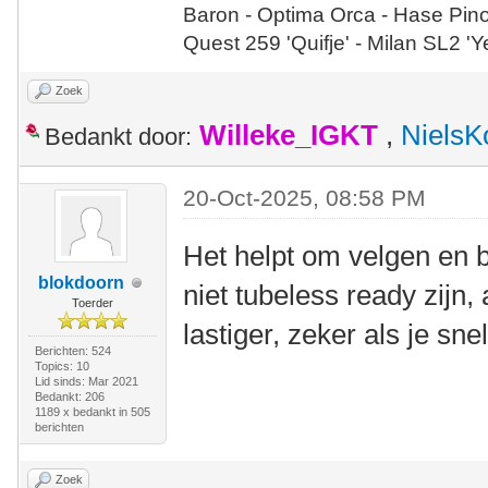
Baron - Optima Orca - Hase Pin
Quest 259 'Quifje' - Milan SL2 '
Zoek
Willeke_IGKT
,
NielsK
Bedankt door:
20-Oct-2025, 08:58 PM
Het helpt om velgen en 
blokdoorn
niet tubeless ready zijn,
Toerder
lastiger, zeker als je sne
Berichten: 524
Topics: 10
Lid sinds: Mar 2021
Bedankt: 206
1189 x bedankt in 505
berichten
Zoek