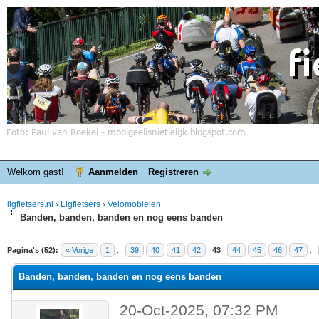
Welkom gast!
Aanmelden
Registreren
ligfietsers.nl
›
Ligfietsers
›
Velomobielen
Banden, banden, banden en nog eens banden
elde waardering is 3
Pagina's (52):
« Vorige
1
...
39
40
41
42
43
44
45
46
47
...
Banden, banden, banden en nog eens banden
20-Oct-2025, 07:32 PM