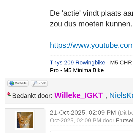
De 'actie' vindt plaats a
zou dus moeten kunnen. B
https://www.youtube.c
Thys 209 Rowingbike
- M5 CHR
Pro - M5 MinimalBike
Website
Zoek
Willeke_IGKT
,
NielsK
Bedankt door:
21-Oct-2025, 02:09 PM
(Dit b
Oct-2025, 02:09 PM door
Frutse