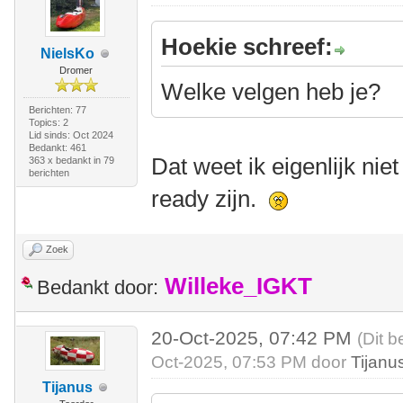
Hoekie schreef:
NielsKo
Dromer
Welke velgen heb je?
Berichten: 77
Topics: 2
Lid sinds: Oct 2024
Bedankt: 461
Dat weet ik eigenlijk nie
363 x bedankt in 79
berichten
ready zijn.
Zoek
Willeke_IGKT
Bedankt door:
20-Oct-2025, 07:42 PM
(Dit b
Oct-2025, 07:53 PM door
Tijanu
Tijanus