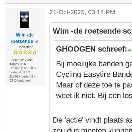
21-Oct-2025, 03:14 PM
Wim -de roetsende sc
Wim -de
roetsende
GHOOGEN schreef:
Roeifietser
Berichten: 7.594
Bij moeilijke banden g
Topics: 190
Lid sinds: Apr 2017
Cycling Easytire Ban
Bedankt: 3659
11216 x bedankt in
5340 berichten
Maar of deze toe te pa
weet ik niet. Bij een lo
De 'actie' vindt plaats 
zou dus moeten kunnen. 