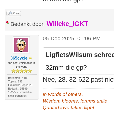
Zoek
Willeke_IGKT
Bedankt door:
05-Dec-2025, 01:06 PM
LigfietsWilsum schree
365cycle
the best velomobile in
32mm die gp?
the world
Nee, 28. 32-622 past nie
Berichten: 7.182
Topics: 131
Lid sinds: Sep 2020
Bedankt: 15599
12275 x bedankt in
In words of others,
5763 berichten
Wisdom blooms, forums unite,
Quoted love takes flight.