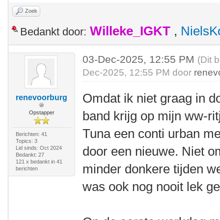
Zoek
Willeke_IGKT
,
NielsK
Bedankt door:
03-Dec-2025, 12:55 PM
(Dit 
Dec-2025, 12:55 PM door
renev
Omdat ik niet graag in 
renevoorburg
band krijg op mijn ww-ri
Opstapper
Tuna een conti urban me
Berichten: 41
Topics: 3
door een nieuwe. Niet om
Lid sinds: Oct 2024
Bedankt: 27
121 x bedankt in 41
minder donkere tijden we
berichten
was ook nog nooit lek g