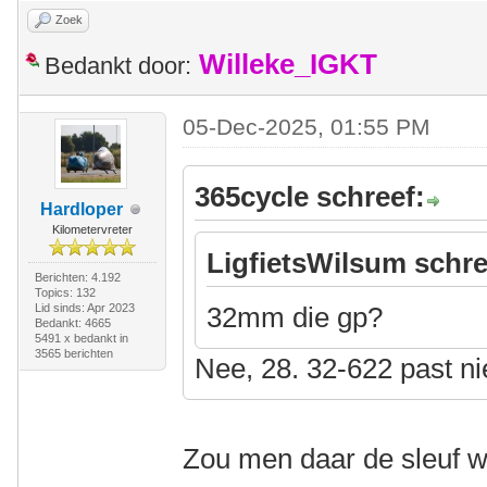
Zoek
Willeke_IGKT
Bedankt door:
05-Dec-2025, 01:55 PM
365cycle schreef:
Hardloper
Kilometervreter
LigfietsWilsum schre
Berichten: 4.192
Topics: 132
Lid sinds: Apr 2023
32mm die gp?
Bedankt: 4665
5491 x bedankt in
3565 berichten
Nee, 28. 32-622 past ni
Zou men daar de sleuf w