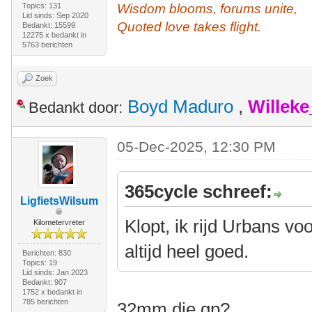
Topics: 131
Wisdom blooms, forums unite,
Lid sinds: Sep 2020
Quoted love takes flight.
Bedankt: 15599
12275 x bedankt in
5763 berichten
Zoek
Boyd Maduro
,
Willek
Bedankt door:
05-Dec-2025, 12:30 PM
365cycle schreef:
LigfietsWilsum
Klopt, ik rijd Urbans vo
Kilometervreter
altijd heel goed.
Berichten: 830
Topics: 19
Lid sinds: Jan 2023
Bedankt: 907
1752 x bedankt in
785 berichten
32mm die gp?