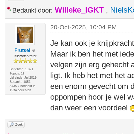
Willeke_IGKT
,
NielsK
Bedankt door:
20-Oct-2025, 10:04 PM
Je kan ook je knijpkrac
Frutsel
Maar ik ben het met ied
Kilometervreter
velgen zijn erg gehecht
Berichten: 1.871
ligt. Ik heb het met het 
Topics: 11
Lid sinds: Jul 2019
Bedankt: 1051
een enorm gevecht om de 
3435 x bedankt in
1534 berichten
oppompen hoor je wel wan
dan weer een voordeel
Zoek