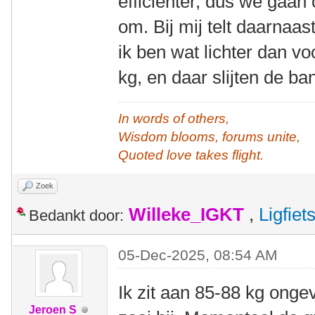
efficiënter, dus we gaan
om. Bij mij telt daarnaa
ik ben wat lichter dan vo
kg, en daar slijten de ba
In words of others,
Wisdom blooms, forums unite,
Quoted love takes flight.
Zoek
Willeke_IGKT
,
Ligfie
Bedankt door:
05-Dec-2025, 08:54 AM
Ik zit aan 85-88 kg ongev
Jeroen S