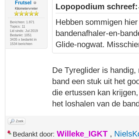
Frutsel
Lopopodium schreef:
Kilometervreter
Hebben sommigen hier n
Berichten: 1.871
Topics: 11
bandenafhaler-en-band
Lid sinds: Jul 2019
Bedankt: 1051
3435 x bedankt in
Glide-nogwat. Misschien
1534 berichten
De Tyreglider is handig,
band een stuk uit het go
die ertussen kan krijgen,
het loshalen van de ban
Zoek
Willeke_IGKT
,
NielsK
Bedankt door: