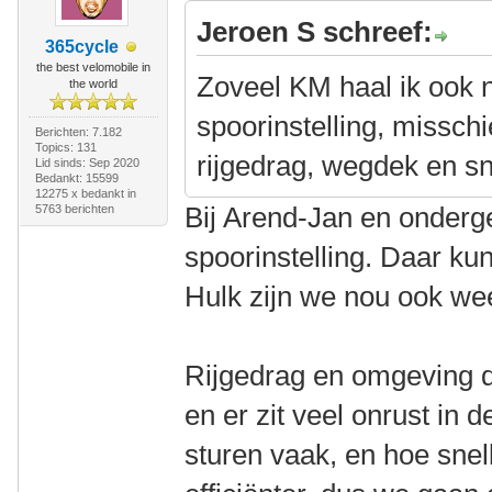
Jeroen S schreef:
365cycle
the best velomobile in
Zoveel KM haal ik ook n
the world
spoorinstelling, misschi
Berichten: 7.182
Topics: 131
rijgedrag, wegdek en s
Lid sinds: Sep 2020
Bedankt: 15599
12275 x bedankt in
Bij Arend-Jan en onderg
5763 berichten
spoorinstelling. Daar ku
Hulk zijn we nou ook we
Rijgedrag en omgeving do
en er zit veel onrust in
sturen vaak, en hoe snel