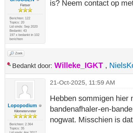
is? Neem contact op me
Fietser
Berichten: 122
Topics: 20
Lid sinds: Sep 2020
Bedankt: 43
197 x bedankt in 102
berichten
Zoek
Willeke_IGKT
,
NielsK
Bedankt door:
21-Oct-2025, 11:59 AM
Hebben sommigen hier ni
Lopopodium
bandenafhaler-en-bande
Kilometervreter
nogwat. Misschien is dat
Berichten: 2.364
Topics: 35
Lid sinds: Apr 2017