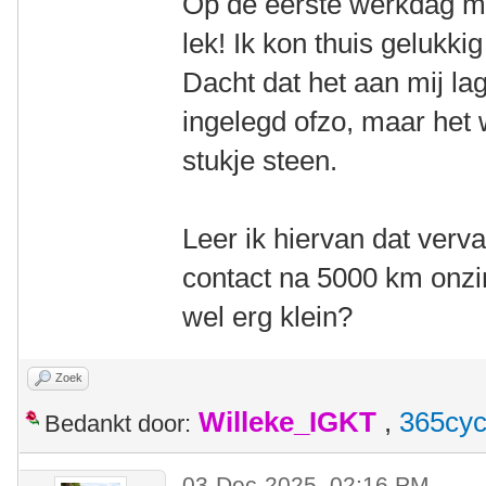
Op de eerste werkdag me
lek! Ik kon thuis gelukki
Dacht dat het aan mij la
ingelegd ofzo, maar he
stukje steen.
Leer ik hiervan dat verv
contact na 5000 km onzin
wel erg klein?
Zoek
Willeke_IGKT
,
365cyc
Bedankt door:
03-Dec-2025, 02:16 PM