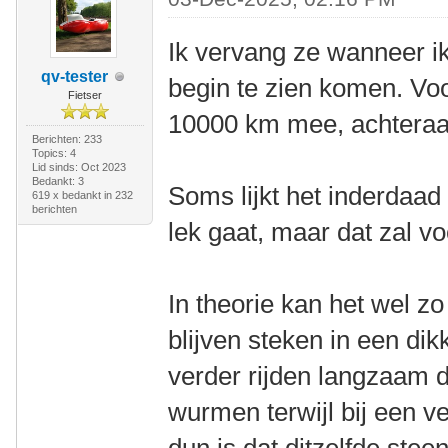
Ik vervang ze wanneer ik
qv-tester
begin te zien komen. Vo
Fietser
10000 km mee, achteraan
Berichten: 233
Topics: 4
Lid sinds: Oct 2023
Bedankt: 3
Soms lijkt het inderdaad
619 x bedankt in 232
berichten
lek gaat, maar dat zal vo
In theorie kan het wel zo
blijven steken in een di
verder rijden langzaam d
wurmen terwijl bij een v