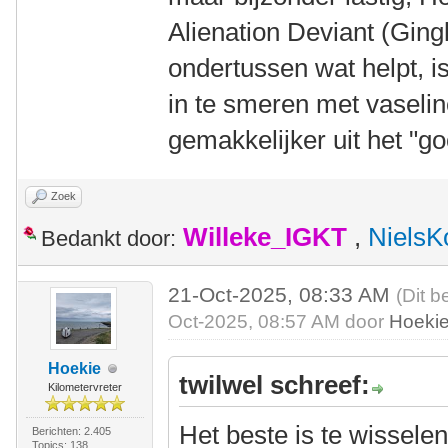
Alienation Deviant (Gin
ondertussen wat helpt, i
in te smeren met vaselin
gemakkelijker uit het "go
Zoek
Willeke_IGKT
,
NielsK
Bedankt door:
21-Oct-2025, 08:33 AM
(Dit b
Oct-2025, 08:57 AM door
Hoeki
Hoekie
twilwel schreef:
Kilometervreter
Het beste is te wissele
Berichten: 2.405
Topics: 138