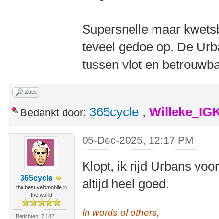
Supersnelle maar kwetsb
teveel gedoe op. De Urb
tussen vlot en betrouwba
Zoek
365cycle
,
Willeke_IG
Bedankt door:
05-Dec-2025, 12:17 PM
Klopt, ik rijd Urbans voo
365cycle
altijd heel goed.
the best velomobile in
the world
In words of others,
Berichten: 7.182