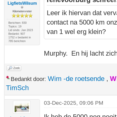
LigfietsWilsum
Leer ik hiervan dat ver
Kilometervreter
contact na 5000 km onzi
Berichten: 830
Topics: 19
van 1 wel erg klein?
Lid sinds: Jan 2023
Bedankt: 907
1752 x bedankt in
785 berichten
Murphy. En hij lacht zic
Zoek
Wim -de roetsende
,
W
Bedankt door:
TimSch
03-Dec-2025, 09:06 PM
Ik heb de 5000 nog nooi