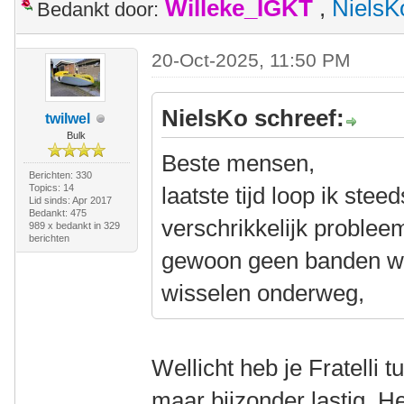
Willeke_IGKT
,
NielsK
Bedankt door:
20-Oct-2025, 11:50 PM
NielsKo schreef:
twilwel
Bulk
Beste mensen,
Berichten: 330
Topics: 14
laatste tijd loop ik ste
Lid sinds: Apr 2017
Bedankt: 475
verschrikkelijk problee
989 x bedankt in 329
berichten
gewoon geen banden wi
wisselen onderweg,
Wellicht heb je Fratelli t
maar bijzonder lastig, He