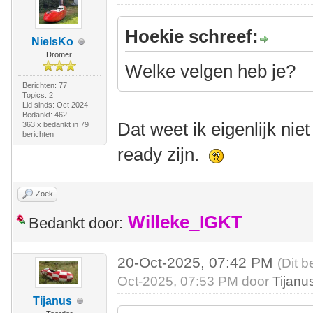
Hoekie schreef:
NielsKo
Dromer
Welke velgen heb je?
Berichten: 77
Topics: 2
Lid sinds: Oct 2024
Bedankt: 462
Dat weet ik eigenlijk nie
363 x bedankt in 79
berichten
ready zijn.
Zoek
Willeke_IGKT
Bedankt door:
20-Oct-2025, 07:42 PM
(Dit b
Oct-2025, 07:53 PM door
Tijanu
Tijanus