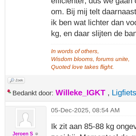
efficiënter, dus we gaan
om. Bij mij telt daarnaa
ik ben wat lichter dan vo
kg, en daar slijten de ba
In words of others,
Wisdom blooms, forums unite,
Quoted love takes flight.
Zoek
Willeke_IGKT
,
Ligfie
Bedankt door:
05-Dec-2025, 08:54 AM
Ik zit aan 85-88 kg ongev
Jeroen S