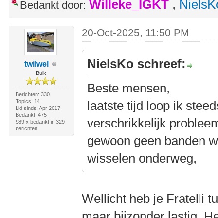
Willeke_IGKT
,
NielsK
Bedankt door:
20-Oct-2025, 11:50 PM
NielsKo schreef:
twilwel
Bulk
Beste mensen,
Berichten: 330
Topics: 14
laatste tijd loop ik ste
Lid sinds: Apr 2017
Bedankt: 475
verschrikkelijk problee
989 x bedankt in 329
berichten
gewoon geen banden wi
wisselen onderweg,
Wellicht heb je Fratelli t
maar bijzonder lastig, He