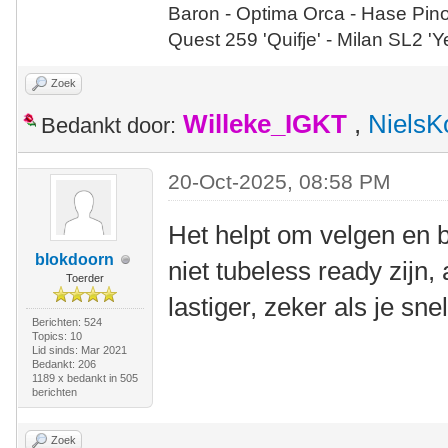
Baron - Optima Orca - Hase Pin
Quest 259 'Quifje' - Milan SL2 '
Zoek
Willeke_IGKT
,
NielsK
Bedankt door:
20-Oct-2025, 08:58 PM
Het helpt om velgen en 
blokdoorn
niet tubeless ready zijn,
Toerder
lastiger, zeker als je sne
Berichten: 524
Topics: 10
Lid sinds: Mar 2021
Bedankt: 206
1189 x bedankt in 505
berichten
Zoek