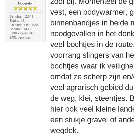
zooi bij. Momenteel de 
Moderator
vest, een bodywarmer, 
Berichten: 2.649
binnenbandjes in beide 
Topics: 16
Lid sinds: Oct 2020
Bedankt: 1438
noodgevallen in het donk
5238 x bedankt in
2491 berichten
veel bochtjes in de route,
voorrang slingers van he
bochtjes waar ik veiligh
omdat ze scherp zijn en/
veel agrarisch gebied dus
de weg, klei, steentjes.
hier ook veel kleine land
een stukje gravel of and
wegdek.