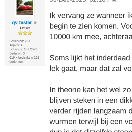
Ik vervang ze wanneer ik
qv-tester
begin te zien komen. Vo
Fietser
10000 km mee, achteraan
Berichten: 233
Topics: 4
Lid sinds: Oct 2023
Bedankt: 3
Soms lijkt het inderdaad
619 x bedankt in 232
berichten
lek gaat, maar dat zal vo
In theorie kan het wel zo
blijven steken in een di
verder rijden langzaam d
wurmen terwijl bij een v