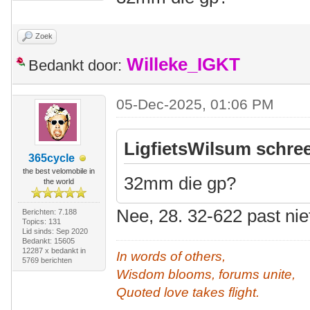
Zoek
Willeke_IGKT
Bedankt door:
05-Dec-2025, 01:06 PM
LigfietsWilsum schree
365cycle
the best velomobile in
32mm die gp?
the world
Nee, 28. 32-622 past nie
Berichten: 7.188
Topics: 131
Lid sinds: Sep 2020
Bedankt: 15605
12287 x bedankt in
In words of others,
5769 berichten
Wisdom blooms, forums unite,
Quoted love takes flight.