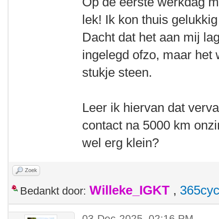
Op de eerste werkdag me
lek! Ik kon thuis gelukki
Dacht dat het aan mij la
ingelegd ofzo, maar he
stukje steen.
Leer ik hiervan dat verv
contact na 5000 km onzin
wel erg klein?
Zoek
Willeke_IGKT
,
365cyc
Bedankt door:
03-Dec-2025, 02:16 PM