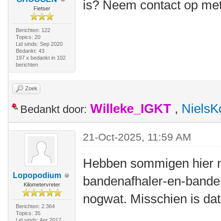
is? Neem contact op me
Fietser
Berichten: 122
Topics: 20
Lid sinds: Sep 2020
Bedankt: 43
197 x bedankt in 102
berichten
Zoek
Willeke_IGKT
,
NielsK
Bedankt door:
21-Oct-2025, 11:59 AM
Hebben sommigen hier ni
Lopopodium
bandenafhaler-en-bande
Kilometervreter
nogwat. Misschien is dat
Berichten: 2.364
Topics: 35
Lid sinds: Apr 2017