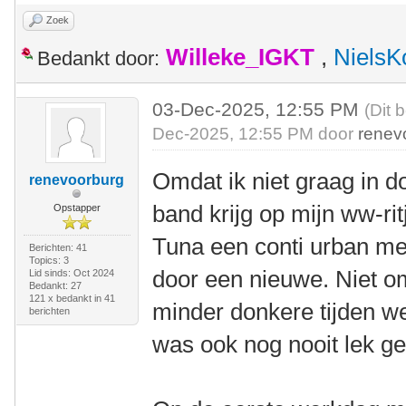
Zoek
Willeke_IGKT
,
NielsK
Bedankt door:
03-Dec-2025, 12:55 PM
(Dit 
Dec-2025, 12:55 PM door
renev
Omdat ik niet graag in 
renevoorburg
band krijg op mijn ww-ri
Opstapper
Tuna een conti urban me
Berichten: 41
Topics: 3
door een nieuwe. Niet om
Lid sinds: Oct 2024
Bedankt: 27
121 x bedankt in 41
minder donkere tijden we
berichten
was ook nog nooit lek g