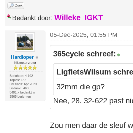
Zoek
Willeke_IGKT
Bedankt door:
05-Dec-2025, 01:55 PM
365cycle schreef:
Hardloper
Kilometervreter
LigfietsWilsum schre
Berichten: 4.192
Topics: 132
Lid sinds: Apr 2023
32mm die gp?
Bedankt: 4665
5491 x bedankt in
3565 berichten
Nee, 28. 32-622 past ni
Zou men daar de sleuf w