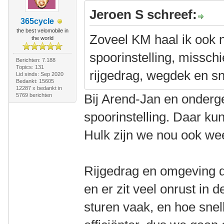
Jeroen S schreef:
365cycle
the best velomobile in
Zoveel KM haal ik ook n
the world
spoorinstelling, misschi
Berichten: 7.188
Topics: 131
rijgedrag, wegdek en s
Lid sinds: Sep 2020
Bedankt: 15605
12287 x bedankt in
Bij Arend-Jan en onderg
5769 berichten
spoorinstelling. Daar ku
Hulk zijn we nou ook we
Rijgedrag en omgeving do
en er zit veel onrust in
sturen vaak, en hoe snel