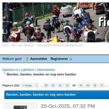
Welkom gast!
Aanmelden
Registreren
ligfietsers.nl
›
Ligfietsers
›
Velomobielen
Banden, banden, banden en nog eens banden
elde waardering is 3
Pagina's (52):
« Vorige
1
...
39
40
41
42
43
44
45
46
47
...
Banden, banden, banden en nog eens banden
20-Oct-2025, 07:32 PM