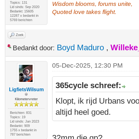
Topics: 131
Wisdom blooms, forums unite,
Lid sinds: Sep 2020
Quoted love takes flight.
Bedankt: 15605
12287 x bedankt in
5769 berichten
Zoek
Boyd Maduro
,
Willek
Bedankt door:
05-Dec-2025, 12:30 PM
365cycle schreef:
LigfietsWilsum
Klopt, ik rijd Urbans vo
Kilometervreter
altijd heel goed.
Berichten: 831
Topics: 19
Lid sinds: Jan 2023
Bedankt: 909
1755 x bedankt in
787 berichten
32mm die gp?