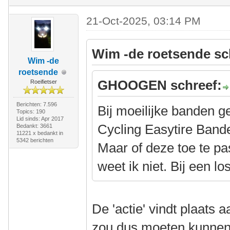
21-Oct-2025, 03:14 PM
Wim -de roetsende sc
Wim -de
roetsende
GHOOGEN schreef:
Roeifietser
Berichten: 7.596
Bij moeilijke banden g
Topics: 190
Lid sinds: Apr 2017
Cycling Easytire Ban
Bedankt: 3661
11221 x bedankt in
5342 berichten
Maar of deze toe te pa
weet ik niet. Bij een lo
De 'actie' vindt plaats 
zou dus moeten kunnen. 