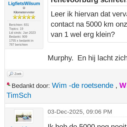
LigfietsWilsum
Leer ik hiervan dat ver
Kilometervreter
contact na 5000 km onzi
Berichten: 831
Topics: 19
van 1 wel erg klein?
Lid sinds: Jan 2023
Bedankt: 909
1755 x bedankt in
787 berichten
Murphy. En hij lacht zic
Zoek
Wim -de roetsende
,
W
Bedankt door:
TimSch
03-Dec-2025, 09:06 PM
Ik heb de 5000 nog nooi