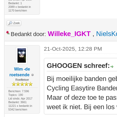
Bedankt: 1
2089 x bedankt in
1170 berichten
Zoek
Willeke_IGKT
,
NielsK
Bedankt door:
21-Oct-2025, 12:28 PM
GHOOGEN schreef:
Wim -de
roetsende
Bij moeilijke banden ge
Roeifietser
Cycling Easytire Band
Berichten: 7.596
Topics: 190
Maar of deze toe te pas
Lid sinds: Apr 2017
Bedankt: 3661
weet ik niet. Bij een los
11221 x bedankt in
5342 berichten