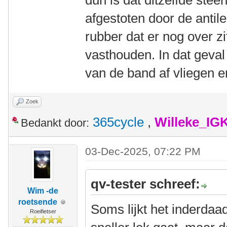
dun is dat ditzelfde steen
afgestoten door de antile
rubber dat er nog over zit
vasthouden. In dat geval 
van de band af vliegen 
Zoek
365cycle
,
Willeke_IG
Bedankt door:
03-Dec-2025, 07:22 PM
qv-tester schreef:
Wim -de
roetsende
Soms lijkt het inderdaa
Roeifietser