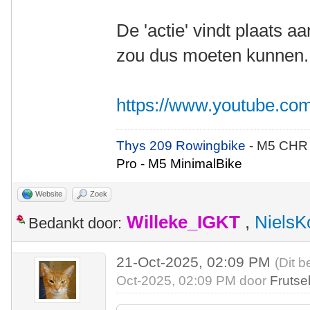
De 'actie' vindt plaats a
zou dus moeten kunnen. B
https://www.youtube.c
Thys 209 Rowingbike
- M5 CHR
Pro - M5 MinimalBike
Website
Zoek
Willeke_IGKT
,
NielsK
Bedankt door:
21-Oct-2025, 02:09 PM
(Dit b
Oct-2025, 02:09 PM door
Frutse