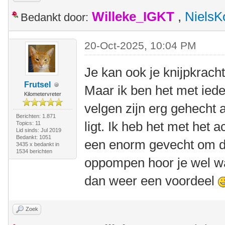
Willeke_IGKT
,
NielsK
Bedankt door:
20-Oct-2025, 10:04 PM
Je kan ook je knijpkrac
Frutsel
Maar ik ben het met ied
Kilometervreter
velgen zijn erg gehecht
Berichten: 1.871
ligt. Ik heb het met het 
Topics: 11
Lid sinds: Jul 2019
Bedankt: 1051
een enorm gevecht om de 
3435 x bedankt in
1534 berichten
oppompen hoor je wel wan
dan weer een voordeel
Zoek