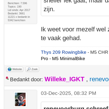
sneller lek gaat, maar 
Berichten: 7.596
Topics: 190
zijn.
Lid sinds: Apr 2017
Bedankt: 3661
11221 x bedankt in
5342 berichten
Ik weet voor mezelf wel ze
te vaak gehad.
Thys 209 Rowingbike
- M5 CHR
Pro - M5 MinimalBike
Website
Zoek
Willeke_IGKT
,
renevo
Bedankt door:
03-Dec-2025, 08:32 PM
renevoorburg schreef