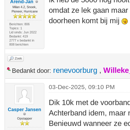
Arend-Jan
Milan 4.2, Snoek,
omdat ze lek gaan maar h
Pioneer, Hurricane
doorheen komt bij mij
Berichten: 806
Topics: 1
Lid sinds: Jun 2022
Bedankt: 419
2777 x bedankt in
808 berichten
Zoek
renevoorburg
,
Willek
Bedankt door:
03-Dec-2025, 09:10 PM
Dik 10k met de voorband
Casper Jansen
Achterband idem, maar n
Opstapper
Benieuwd wanneer ze ec