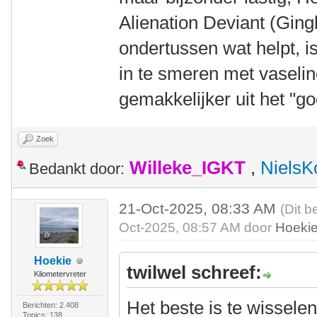
Alienation Deviant (Gin
ondertussen wat helpt, i
in te smeren met vaselin
gemakkelijker uit het "go
Zoek
Willeke_IGKT
,
NielsK
Bedankt door:
21-Oct-2025, 08:33 AM
(Dit b
Oct-2025, 08:57 AM door
Hoeki
Hoekie
twilwel schreef:
Kilometervreter
Het beste is te wissele
Berichten: 2.408
Topics: 138