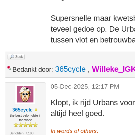
Supersnelle maar kwetsb
teveel gedoe op. De Urb
tussen vlot en betrouwba
Zoek
365cycle
,
Willeke_IG
Bedankt door:
05-Dec-2025, 12:17 PM
Klopt, ik rijd Urbans voo
365cycle
altijd heel goed.
the best velomobile in
the world
In words of others,
Berichten: 7.188