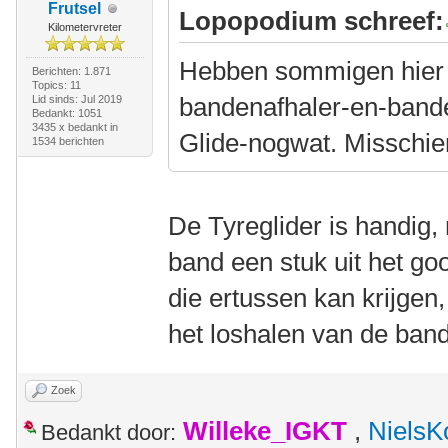
Frutsel
Lopopodium schreef:
Kilometervreter
Hebben sommigen hier n
Berichten: 1.871
Topics: 11
bandenafhaler-en-band
Lid sinds: Jul 2019
Bedankt: 1051
3435 x bedankt in
Glide-nogwat. Misschien
1534 berichten
De Tyreglider is handig,
band een stuk uit het go
die ertussen kan krijgen,
het loshalen van de ban
Zoek
Willeke_IGKT
,
NielsK
Bedankt door: