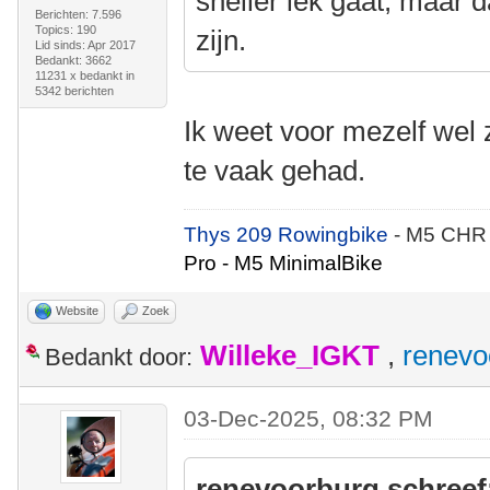
sneller lek gaat, maar 
Berichten: 7.596
Topics: 190
zijn.
Lid sinds: Apr 2017
Bedankt: 3662
11231 x bedankt in
5342 berichten
Ik weet voor mezelf wel ze
te vaak gehad.
Thys 209 Rowingbike
- M5 CHR
Pro - M5 MinimalBike
Website
Zoek
Willeke_IGKT
,
renevo
Bedankt door:
03-Dec-2025, 08:32 PM
renevoorburg schreef