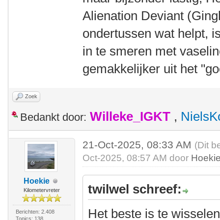
Alienation Deviant (Gin
ondertussen wat helpt, i
in te smeren met vaselin
gemakkelijker uit het "go
Zoek
Willeke_IGKT
,
NielsK
Bedankt door:
21-Oct-2025, 08:33 AM
(Dit b
Oct-2025, 08:57 AM door
Hoeki
Hoekie
twilwel schreef:
Kilometervreter
Het beste is te wissele
Berichten: 2.408
Topics: 138