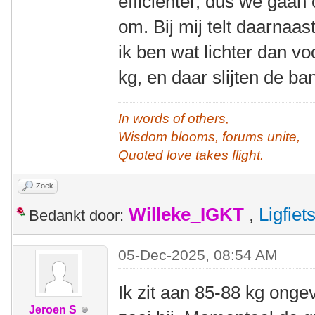
efficiënter, dus we gaan
om. Bij mij telt daarnaa
ik ben wat lichter dan vo
kg, en daar slijten de ba
In words of others,
Wisdom blooms, forums unite,
Quoted love takes flight.
Zoek
Willeke_IGKT
,
Ligfie
Bedankt door:
05-Dec-2025, 08:54 AM
Ik zit aan 85-88 kg ongev
Jeroen S