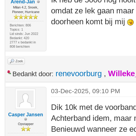
Arend-Jan
Milan 4.2, Snoek,
omdat ze lek gaan maar h
Pioneer, Hurricane
doorheen komt bij mij
Berichten: 806
Topics: 1
Lid sinds: Jun 2022
Bedankt: 420
2777 x bedankt in
808 berichten
Zoek
renevoorburg
,
Willek
Bedankt door:
03-Dec-2025, 09:10 PM
Dik 10k met de voorband
Casper Jansen
Achterband idem, maar n
Opstapper
Benieuwd wanneer ze ec