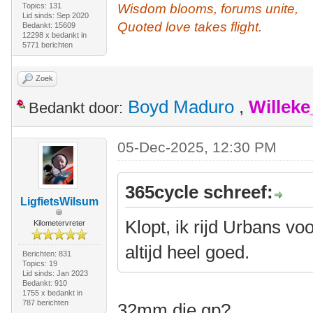
Topics: 131
Wisdom blooms, forums unite,
Lid sinds: Sep 2020
Quoted love takes flight.
Bedankt: 15609
12298 x bedankt in
5771 berichten
Zoek
Boyd Maduro
,
Willek
Bedankt door:
05-Dec-2025, 12:30 PM
365cycle schreef:
LigfietsWilsum
Klopt, ik rijd Urbans vo
Kilometervreter
altijd heel goed.
Berichten: 831
Topics: 19
Lid sinds: Jan 2023
Bedankt: 910
1755 x bedankt in
787 berichten
32mm die gp?