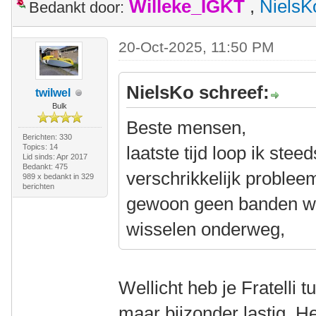
Willeke_IGKT
,
NielsK
Bedankt door:
20-Oct-2025, 11:50 PM
NielsKo schreef:
twilwel
Bulk
Beste mensen,
Berichten: 330
Topics: 14
laatste tijd loop ik ste
Lid sinds: Apr 2017
Bedankt: 475
verschrikkelijk problee
989 x bedankt in 329
berichten
gewoon geen banden wi
wisselen onderweg,
Wellicht heb je Fratelli t
maar bijzonder lastig, He