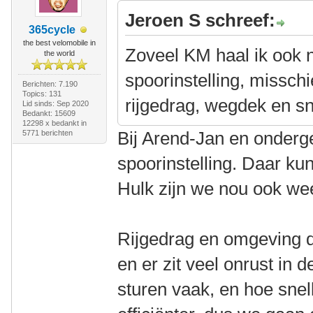
Jeroen S schreef:
365cycle
the best velomobile in
Zoveel KM haal ik ook n
the world
spoorinstelling, misschi
Berichten: 7.190
Topics: 131
rijgedrag, wegdek en s
Lid sinds: Sep 2020
Bedankt: 15609
12298 x bedankt in
Bij Arend-Jan en onderg
5771 berichten
spoorinstelling. Daar ku
Hulk zijn we nou ook we
Rijgedrag en omgeving do
en er zit veel onrust in
sturen vaak, en hoe snel