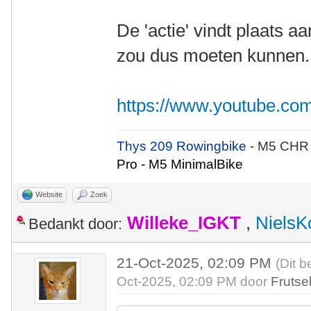
De 'actie' vindt plaats a
zou dus moeten kunnen. B
https://www.youtube.c
Thys 209 Rowingbike
- M5 CHR
Pro - M5 MinimalBike
Website
Zoek
Willeke_IGKT
,
NielsK
Bedankt door:
21-Oct-2025, 02:09 PM
(Dit b
Oct-2025, 02:09 PM door
Frutse