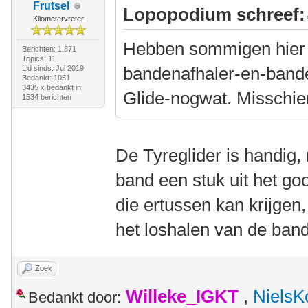
Frutsel
Lopopodium schreef:
Kilometervreter
Hebben sommigen hier n
Berichten: 1.871
Topics: 11
bandenafhaler-en-band
Lid sinds: Jul 2019
Bedankt: 1051
3435 x bedankt in
Glide-nogwat. Misschien
1534 berichten
De Tyreglider is handig,
band een stuk uit het go
die ertussen kan krijgen,
het loshalen van de ban
Zoek
Willeke_IGKT
,
NielsK
Bedankt door: