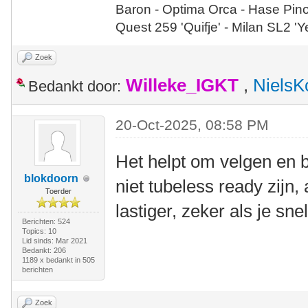
Baron - Optima Orca - Hase Pin
Quest 259 'Quifje' - Milan SL2 '
Zoek
Willeke_IGKT
,
NielsK
Bedankt door:
20-Oct-2025, 08:58 PM
Het helpt om velgen en 
blokdoorn
niet tubeless ready zijn,
Toerder
lastiger, zeker als je sne
Berichten: 524
Topics: 10
Lid sinds: Mar 2021
Bedankt: 206
1189 x bedankt in 505
berichten
Zoek