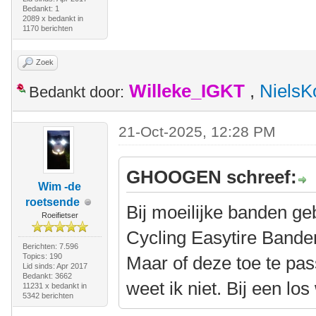
Bedankt: 1
2089 x bedankt in
1170 berichten
Zoek
Willeke_IGKT
,
NielsK
Bedankt door:
21-Oct-2025, 12:28 PM
GHOOGEN schreef:
Wim -de
roetsende
Bij moeilijke banden ge
Roeifietser
Cycling Easytire Band
Berichten: 7.596
Topics: 190
Maar of deze toe te pas
Lid sinds: Apr 2017
Bedankt: 3662
weet ik niet. Bij een los
11231 x bedankt in
5342 berichten