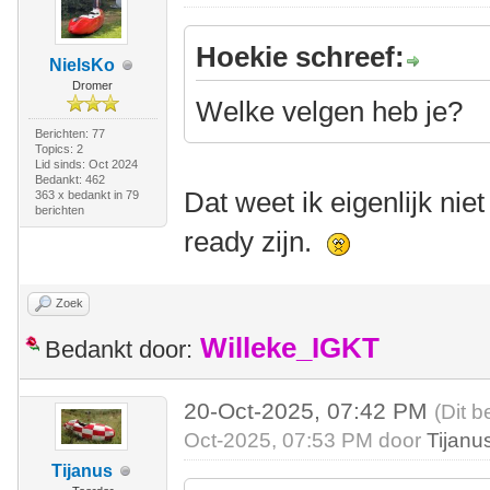
Hoekie schreef:
NielsKo
Dromer
Welke velgen heb je?
Berichten: 77
Topics: 2
Lid sinds: Oct 2024
Bedankt: 462
Dat weet ik eigenlijk nie
363 x bedankt in 79
berichten
ready zijn.
Zoek
Willeke_IGKT
Bedankt door:
20-Oct-2025, 07:42 PM
(Dit b
Oct-2025, 07:53 PM door
Tijanu
Tijanus