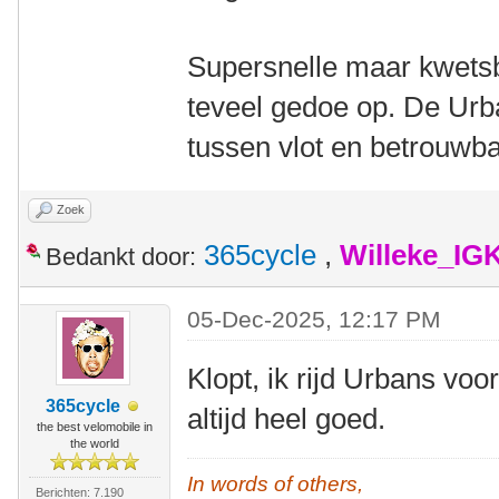
Supersnelle maar kwetsb
teveel gedoe op. De Urb
tussen vlot en betrouwba
Zoek
365cycle
,
Willeke_IG
Bedankt door:
05-Dec-2025, 12:17 PM
Klopt, ik rijd Urbans voo
365cycle
altijd heel goed.
the best velomobile in
the world
In words of others,
Berichten: 7.190