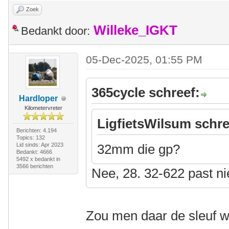
Zoek
Willeke_IGKT
Bedankt door:
05-Dec-2025, 01:55 PM
365cycle schreef:
Hardloper
Kilometervreter
LigfietsWilsum schre
Berichten: 4.194
Topics: 132
Lid sinds: Apr 2023
32mm die gp?
Bedankt: 4666
5492 x bedankt in
3566 berichten
Nee, 28. 32-622 past ni
Zou men daar de sleuf w