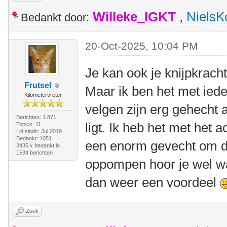
Willeke_IGKT
,
NielsK
Bedankt door:
20-Oct-2025, 10:04 PM
Je kan ook je knijpkrac
Frutsel
Maar ik ben het met ied
Kilometervreter
velgen zijn erg gehecht
Berichten: 1.871
ligt. Ik heb het met het 
Topics: 11
Lid sinds: Jul 2019
Bedankt: 1051
een enorm gevecht om de 
3435 x bedankt in
1534 berichten
oppompen hoor je wel wan
dan weer een voordeel
Zoek