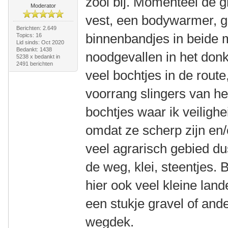
zooi bij. Momenteel de 
Moderator
vest, een bodywarmer, 
Berichten: 2.649
binnenbandjes in beide 
Topics: 16
Lid sinds: Oct 2020
Bedankt: 1438
noodgevallen in het donk
5238 x bedankt in
2491 berichten
veel bochtjes in de route,
voorrang slingers van he
bochtjes waar ik veiligh
omdat ze scherp zijn en/
veel agrarisch gebied dus
de weg, klei, steentjes.
hier ook veel kleine land
een stukje gravel of and
wegdek.