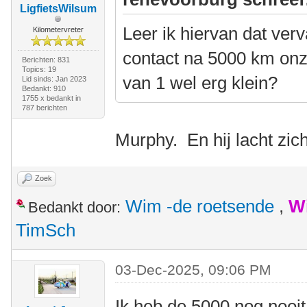
LigfietsWilsum
Leer ik hiervan dat ver
Kilometervreter
contact na 5000 km onzi
Berichten: 831
Topics: 19
van 1 wel erg klein?
Lid sinds: Jan 2023
Bedankt: 910
1755 x bedankt in
787 berichten
Murphy. En hij lacht zic
Zoek
Wim -de roetsende
,
W
Bedankt door:
TimSch
03-Dec-2025, 09:06 PM
Ik heb de 5000 nog nooi