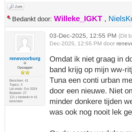
Zoek
Willeke_IGKT
,
NielsK
Bedankt door:
03-Dec-2025, 12:55 PM
(Dit 
Dec-2025, 12:55 PM door
renev
Omdat ik niet graag in 
renevoorburg
band krijg op mijn ww-ri
Opstapper
Tuna een conti urban me
Berichten: 41
Topics: 3
door een nieuwe. Niet om
Lid sinds: Oct 2024
Bedankt: 27
121 x bedankt in 41
minder donkere tijden we
berichten
was ook nog nooit lek g