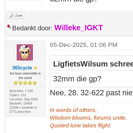
Zoek
Willeke_IGKT
Bedankt door:
05-Dec-2025, 01:06 PM
LigfietsWilsum schree
365cycle
the best velomobile in
32mm die gp?
the world
Nee, 28. 32-622 past nie
Berichten: 7.190
Topics: 131
Lid sinds: Sep 2020
Bedankt: 15609
12298 x bedankt in
In words of others,
5771 berichten
Wisdom blooms, forums unite,
Quoted love takes flight.