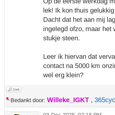
Op de eerste werkdag me
lek! Ik kon thuis gelukki
Dacht dat het aan mij la
ingelegd ofzo, maar he
stukje steen.
Leer ik hiervan dat verv
contact na 5000 km onzin
wel erg klein?
Zoek
Willeke_IGKT
,
365cyc
Bedankt door:
03-Dec-2025, 02:16 PM