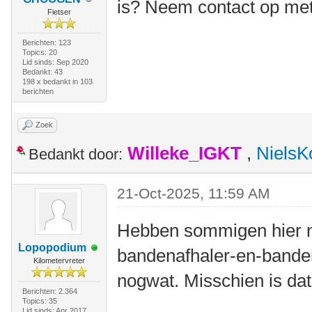
is? Neem contact op me
Fietser
Berichten: 123
Topics: 20
Lid sinds: Sep 2020
Bedankt: 43
198 x bedankt in 103
berichten
Zoek
Willeke_IGKT
,
NielsK
Bedankt door:
21-Oct-2025, 11:59 AM
Hebben sommigen hier ni
Lopopodium
bandenafhaler-en-bande
Kilometervreter
nogwat. Misschien is dat
Berichten: 2.364
Topics: 35
Lid sinds: Apr 2017