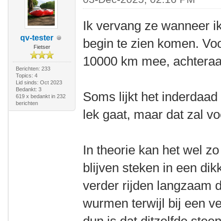
Ik vervang ze wanneer ik
qv-tester
begin te zien komen. Vo
Fietser
10000 km mee, achteraan
Berichten: 233
Topics: 4
Lid sinds: Oct 2023
Bedankt: 3
Soms lijkt het inderdaad
619 x bedankt in 232
berichten
lek gaat, maar dat zal vo
In theorie kan het wel zo
blijven steken in een di
verder rijden langzaam d
wurmen terwijl bij een v