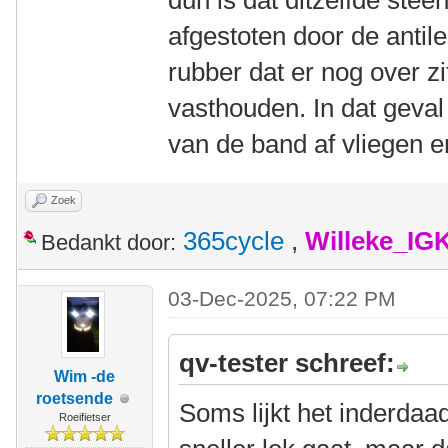
dun is dat ditzelfde steen
afgestoten door de antile
rubber dat er nog over zit
vasthouden. In dat geval 
van de band af vliegen 
Zoek
365cycle
,
Willeke_IG
Bedankt door:
03-Dec-2025, 07:22 PM
qv-tester schreef:
Wim -de
roetsende
Soms lijkt het inderdaa
Roeifietser