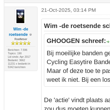
21-Oct-2025, 03:14 PM
Wim -de roetsende sc
Wim -de
roetsende
GHOOGEN schreef:
Roeifietser
Berichten: 7.596
Bij moeilijke banden g
Topics: 190
Lid sinds: Apr 2017
Cycling Easytire Ban
Bedankt: 3662
11231 x bedankt in
5342 berichten
Maar of deze toe te pa
weet ik niet. Bij een lo
De 'actie' vindt plaats 
zou dus moeten kunnen. 