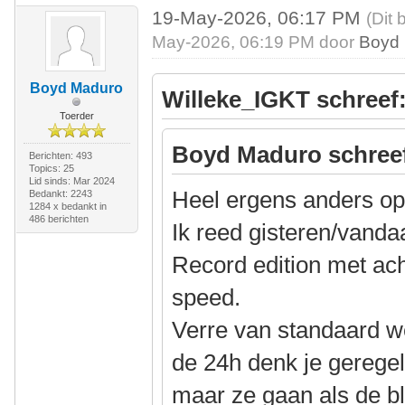
19-May-2026, 06:17 PM
(Dit 
May-2026, 06:19 PM door
Boyd
Boyd Maduro
Willeke_IGKT schreef
Toerder
Boyd Maduro schree
Berichten: 493
Topics: 25
Lid sinds: Mar 2024
Heel ergens anders op
Bedankt: 2243
1284 x bedankt in
486 berichten
Ik reed gisteren/vand
Record edition met ach
speed.
Verre van standaard 
de 24h denk je geregeld
maar ze gaan als de b