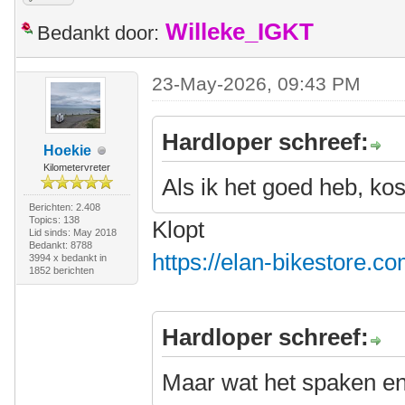
Willeke_IGKT
Bedankt door:
23-May-2026, 09:43 PM
Hardloper schreef:
Hoekie
Kilometervreter
Als ik het goed heb, kos
Berichten: 2.408
Topics: 138
Klopt
Lid sinds: May 2018
Bedankt: 8788
https://elan-bikestore.co
3994 x bedankt in
1852 berichten
Hardloper schreef:
Maar wat het spaken e