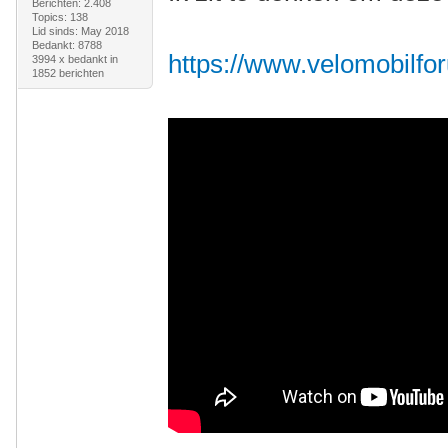
Berichten: 2.408
Topics: 138
Lid sinds: May 2018
Bedankt: 8788
https://www.velomobilfor
3994 x bedankt in
1852 berichten