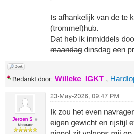
Is afhankelijk van de te
(trommel)hub.
Dat heb ik inmiddels do
maandag
dinsdag een pr
Zoek
Willeke_IGKT
,
Hardlo
Bedankt door:
23-May-2026, 09:47 PM
Ik zou het even navragen
Jeroen S
eigen gewicht en rijstijl
Moderator
nippel zit volgens mij o