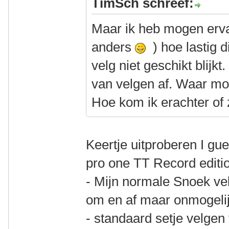
TimSch schreef:
Maar ik heb mogen erva
anders
) hoe lastig 
velg niet geschikt blijk
van velgen af. Waar mo
Hoe kom ik erachter of 
Keertje uitproberen I gu
pro one TT Record editi
- Mijn normale Snoek ve
om en af maar onmogeli
- standaard setje velgen