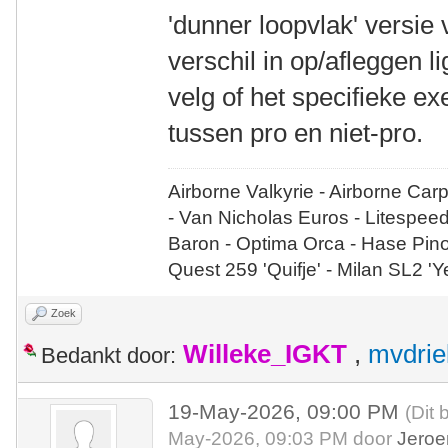
'dunner loopvlak' versie
verschil in op/afleggen l
velg of het specifieke e
tussen pro en niet-pro.
Airborne Valkyrie - Airborne Car
- Van Nicholas Euros - Litespee
Baron - Optima Orca - Hase Pin
Quest 259 'Quifje' - Milan SL2 '
Zoek
Willeke_IGKT
,
mvdrie
Bedankt door:
19-May-2026, 09:00 PM
(Dit 
May-2026, 09:03 PM door
Jeroe