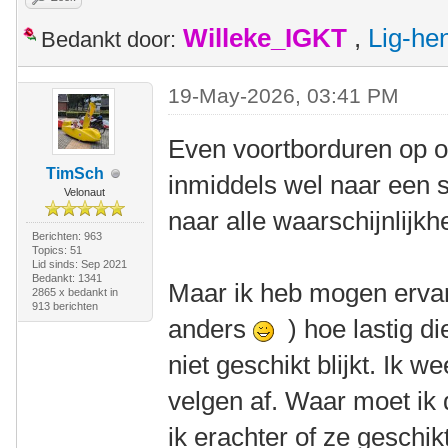
Willeke_IGKT
,
Lig-he
Bedankt door:
19-May-2026, 03:41 PM
Even voortborduren op o
TimSch
inmiddels wel naar een 
Velonaut
naar alle waarschijnlij
Berichten: 963
Topics: 51
Lid sinds: Sep 2021
Bedankt: 1341
Maar ik heb mogen ervar
2865 x bedankt in
913 berichten
anders
) hoe lastig di
niet geschikt blijkt. Ik 
velgen af. Waar moet ik
ik erachter of ze geschik