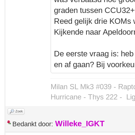
graden tussen CCU32+
Reed gelijk drie KOMs
Kijkende naar Apeldoorn
De eerste vraag is: heb
en af gaan? Bij voorkeu
Milan SL Mk3 #039 - Rapto
Hurricane - Thys 222 -
Li
Zoek
Willeke_IGKT
Bedankt door: