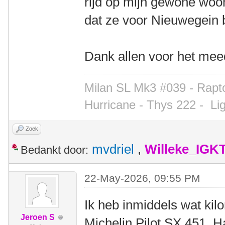
rijd op mijn gewone wo
dat ze voor Nieuwegein b
Dank allen voor het me
Milan SL Mk3 #039 - Rapto
Hurricane - Thys 222 -
Li
Zoek
mvdriel
,
Willeke_IGK
Bedankt door:
22-May-2026, 09:55 PM
Ik heb inmiddels wat ki
Jeroen S
Michelin Pilot SX 451. H