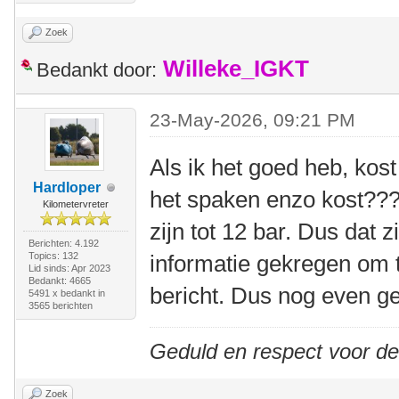
Zoek
Willeke_IGKT
Bedankt door:
23-May-2026, 09:21 PM
Als ik het goed heb, kos
Hardloper
het spaken enzo kost???
Kilometervreter
zijn tot 12 bar. Dus dat z
Berichten: 4.192
Topics: 132
informatie gekregen om t
Lid sinds: Apr 2023
Bedankt: 4665
bericht. Dus nog even g
5491 x bedankt in
3565 berichten
Geduld en respect voor d
Zoek