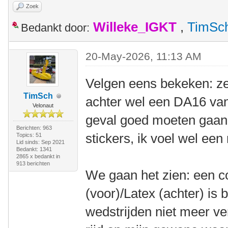
Zoek
Willeke_IGKT
,
TimSc
Bedankt door:
20-May-2026, 11:13 AM
Velgen eens bekeken: ze
TimSch
achter wel een DA16 van
Velonaut
geval goed moeten gaan.
Berichten: 963
stickers, ik voel wel een
Topics: 51
Lid sinds: Sep 2021
Bedankt: 1341
2865 x bedankt in
913 berichten
We gaan het zien: een 
(voor)/Latex (achter) is 
wedstrijden niet meer ve