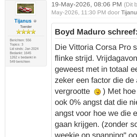
19-May-2026, 08:06 PM
(Dit 
May-2026, 11:30 PM door
Tijan
Tijanus
Toerder
Boyd Maduro schreef
Berichten: 556
Topics: 3
Die Vittoria Corsa Pro
Lid sinds: Jan 2024
Bedankt: 1645
flinke strijd. Vrijdagav
1262 x bedankt in
549 berichten
geweest met in totaal e
zeker een factor die de 
vergrootte
) Met hoe 
ook 0% angst dat die n
angst voor hoe we die 
gaan krijgen. (zonder s
weekje op spanning" oo