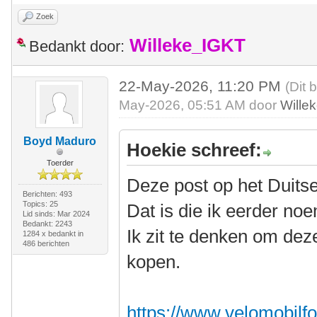
Zoek
Willeke_IGKT
Bedankt door:
22-May-2026, 11:20 PM
(Dit 
May-2026, 05:51 AM door
Wille
Boyd Maduro
Hoekie schreef:
Toerder
Deze post op het Duits
Berichten: 493
Topics: 25
Dat is die ik eerder no
Lid sinds: Mar 2024
Bedankt: 2243
Ik zit te denken om dez
1284 x bedankt in
486 berichten
kopen.
https://www.velomobilfo