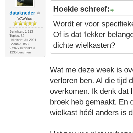
Hoekie schreef:
datakneder
WAWelaar
Wordt er voor specifie
Berichten: 1.313
Of is dat 'lekker belang
Topics: 32
Lid sinds: Jul 2021
dichte wielkasten?
Bedankt: 853
2734 x bedankt in
1235 berichten
Wat me deze week is ove
verloren ben. Al die tijd 
overkomen. Ik denk dat he
broek heb gemaakt. En da
wielkast héél anders is 