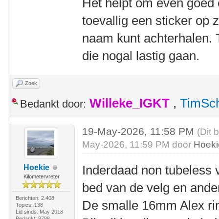
Het helpt om even goed o
toevallig een sticker op z
naam kunt achterhalen. 
die nogal lastig gaan.
Zoek
Willeke_IGKT
,
TimSc
Bedankt door:
19-May-2026, 11:58 PM
(Dit 
May-2026, 11:59 PM door
Hoeki
Inderdaad non tubeless v
Hoekie
Kilometervreter
bed van de velg en ande
Berichten: 2.408
De smalle 16mm Alex rim
Topics: 138
Lid sinds: May 2018
Bedankt: 8788