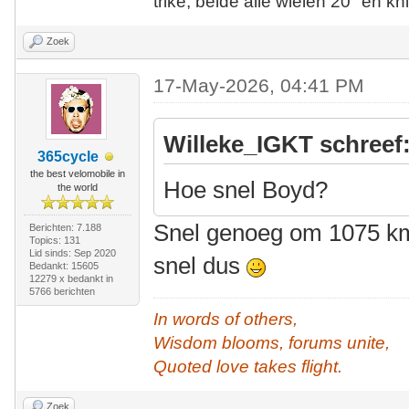
trike, beide alle wielen 20" en kn
Zoek
17-May-2026, 04:41 PM
Willeke_IGKT schreef
365cycle
the best velomobile in
Hoe snel Boyd?
the world
Snel genoeg om 1075 km 
Berichten: 7.188
Topics: 131
Lid sinds: Sep 2020
snel dus
Bedankt: 15605
12279 x bedankt in
5766 berichten
In words of others,
Wisdom blooms, forums unite,
Quoted love takes flight.
Zoek