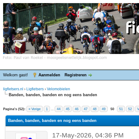
Welkom gast!
Aanmelden
Registreren
ligfietsers.nl
›
Ligfietsers
›
Velomobielen
Banden, banden, banden en nog eens banden
elde waardering is 3
Pagina's (52):
« Vorige
1
...
44
45
46
47
48
49
50
51
52
V
Banden, banden, banden en nog eens banden
17-May-2026, 04:36 PM