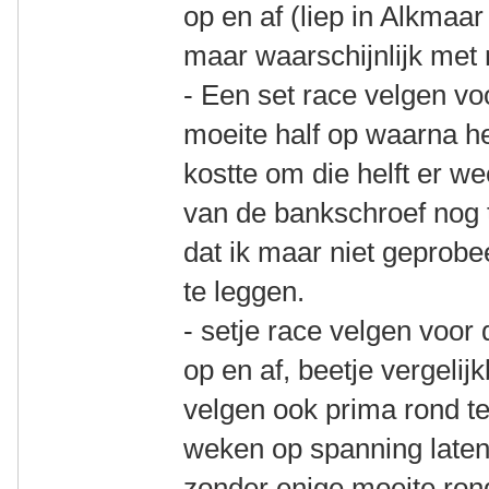
op en af (liep in Alkmaa
maar waarschijnlijk met 
- Een set race velgen vo
moeite half op waarna h
kostte om die helft er we
van de bankschroef nog 
dat ik maar niet geprob
te leggen.
- setje race velgen voo
op en af, beetje vergelij
velgen ook prima rond te
weken op spanning late
zonder enige moeite ron