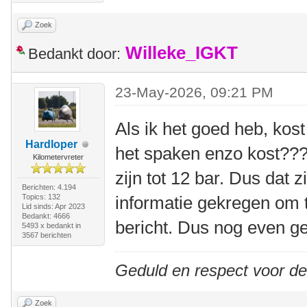
Zoek
Willeke_IGKT
Bedankt door:
23-May-2026, 09:21 PM
Als ik het goed heb, kos
Hardloper
het spaken enzo kost???
Kilometervreter
zijn tot 12 bar. Dus dat z
Berichten: 4.194
Topics: 132
informatie gekregen om t
Lid sinds: Apr 2023
Bedankt: 4666
bericht. Dus nog even g
5493 x bedankt in
3567 berichten
Geduld en respect voor d
Zoek