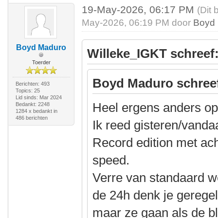
19-May-2026, 06:17 PM
(Dit 
May-2026, 06:19 PM door
Boyd
Boyd Maduro
Willeke_IGKT schreef
Toerder
Boyd Maduro schree
Berichten: 493
Topics: 25
Lid sinds: Mar 2024
Heel ergens anders op
Bedankt: 2248
1284 x bedankt in
486 berichten
Ik reed gisteren/vand
Record edition met ach
speed.
Verre van standaard 
de 24h denk je geregeld
maar ze gaan als de b