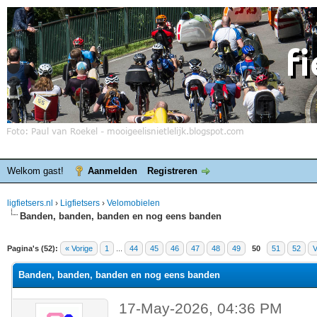
Welkom gast!
Aanmelden
Registreren
ligfietsers.nl
›
Ligfietsers
›
Velomobielen
Banden, banden, banden en nog eens banden
elde waardering is 3
Pagina's (52):
« Vorige
1
...
44
45
46
47
48
49
50
51
52
V
Banden, banden, banden en nog eens banden
17-May-2026, 04:36 PM