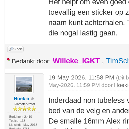
Het helpt om even goed o
toevallig een sticker op z
naam kunt achterhalen. 
die nogal lastig gaan.
Zoek
Willeke_IGKT
,
TimSc
Bedankt door:
19-May-2026, 11:58 PM
(Dit 
May-2026, 11:59 PM door
Hoeki
Inderdaad non tubeless v
Hoekie
Kilometervreter
bed van de velg en ande
Berichten: 2.410
De smalle 16mm Alex rim
Topics: 138
Lid sinds: May 2018
Bedankt: 8788