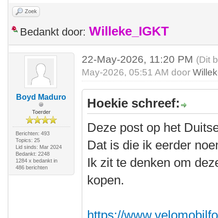
Zoek
Willeke_IGKT
Bedankt door:
22-May-2026, 11:20 PM
(Dit 
May-2026, 05:51 AM door
Wille
Boyd Maduro
Hoekie schreef:
Toerder
Deze post op het Duits
Berichten: 493
Topics: 25
Dat is die ik eerder no
Lid sinds: Mar 2024
Bedankt: 2248
Ik zit te denken om dez
1284 x bedankt in
486 berichten
kopen.
https://www.velomobilfo