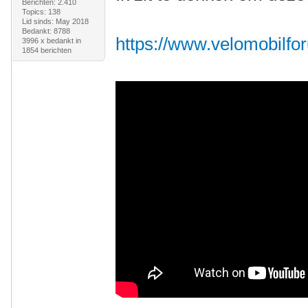
Berichten: 2.410
Topics: 138
Lid sinds: May 2018
Bedankt: 8788
https://www.velomobilfor
3996 x bedankt in
1854 berichten