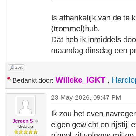
Is afhankelijk van de te
(trommel)hub.
Dat heb ik inmiddels do
maandag
dinsdag een pr
Zoek
Willeke_IGKT
,
Hardlo
Bedankt door:
23-May-2026, 09:47 PM
Ik zou het even navragen
Jeroen S
eigen gewicht en rijstijl
Moderator
nippel zit volgens mij o