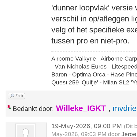
'dunner loopvlak' versie
verschil in op/afleggen l
velg of het specifieke e
tussen pro en niet-pro.
Airborne Valkyrie - Airborne Car
- Van Nicholas Euros - Litespee
Baron - Optima Orca - Hase Pin
Quest 259 'Quifje' - Milan SL2 '
Zoek
Willeke_IGKT
,
mvdrie
Bedankt door:
19-May-2026, 09:00 PM
(Dit 
May-2026, 09:03 PM door
Jeroe