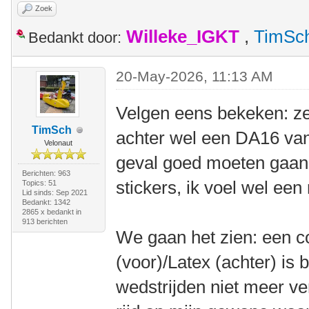
Zoek
Willeke_IGKT
,
TimSc
Bedankt door:
20-May-2026, 11:13 AM
Velgen eens bekeken: ze
TimSch
achter wel een DA16 van
Velonaut
geval goed moeten gaan.
Berichten: 963
stickers, ik voel wel een
Topics: 51
Lid sinds: Sep 2021
Bedankt: 1342
2865 x bedankt in
913 berichten
We gaan het zien: een 
(voor)/Latex (achter) is 
wedstrijden niet meer ve