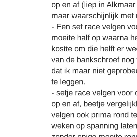
op en af (liep in Alkmaa
maar waarschijnlijk met 
- Een set race velgen vo
moeite half op waarna h
kostte om die helft er we
van de bankschroef nog 
dat ik maar niet geprob
te leggen.
- setje race velgen voo
op en af, beetje vergelij
velgen ook prima rond te
weken op spanning late
zonder enige moeite ron