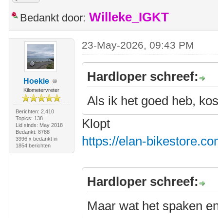
Willeke_IGKT
Bedankt door:
23-May-2026, 09:43 PM
Hardloper schreef:
Hoekie
Kilometervreter
Als ik het goed heb, kos
Berichten: 2.410
Topics: 138
Klopt
Lid sinds: May 2018
Bedankt: 8788
https://elan-bikestore.co
3996 x bedankt in
1854 berichten
Hardloper schreef:
Maar wat het spaken e