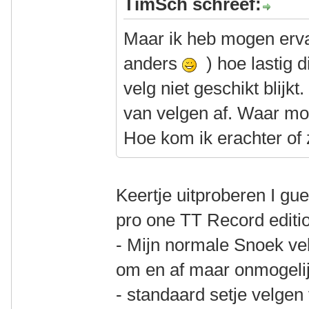
TimSch schreef:
Maar ik heb mogen erva
anders
) hoe lastig 
velg niet geschikt blijk
van velgen af. Waar mo
Hoe kom ik erachter of 
Keertje uitproberen I gu
pro one TT Record editi
- Mijn normale Snoek ve
om en af maar onmogeli
- standaard setje velgen