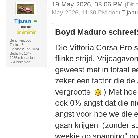
19-May-2026, 08:06 PM
(Dit 
May-2026, 11:30 PM door
Tijan
Tijanus
Toerder
Boyd Maduro schreef
Berichten: 558
Topics: 3
Die Vittoria Corsa Pro
Lid sinds: Jan 2024
Bedankt: 1647
flinke strijd. Vrijdagav
1265 x bedankt in
551 berichten
geweest met in totaal e
zeker een factor die de 
vergrootte
) Met hoe 
ook 0% angst dat die n
angst voor hoe we die 
gaan krijgen. (zonder s
weekje op spanning" oo