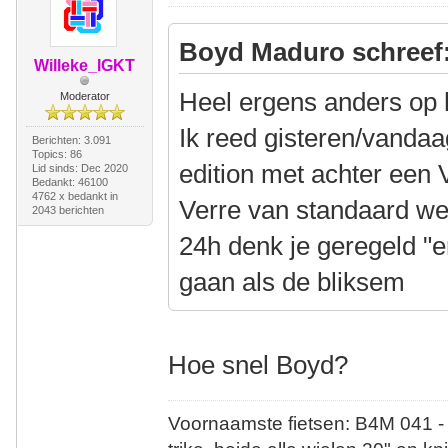
Boyd Maduro schreef
Willeke_IGKT
Heel ergens anders op 
Moderator
Ik reed gisteren/vanda
Berichten: 3.091
Topics: 86
edition met achter een 
Lid sinds: Dec 2020
Bedankt: 46100
4762 x bedankt in
Verre van standaard w
2043 berichten
24h denk je geregeld "e
gaan als de bliksem
Hoe snel Boyd?
Voornaamste fietsen: B4M 041 -