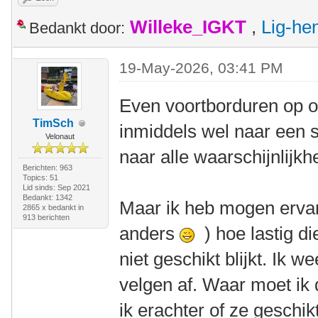
Willeke_IGKT
,
Lig-he
Bedankt door:
19-May-2026, 03:41 PM
Even voortborduren op o
TimSch
inmiddels wel naar een 
Velonaut
naar alle waarschijnlij
Berichten: 963
Topics: 51
Lid sinds: Sep 2021
Bedankt: 1342
Maar ik heb mogen ervar
2865 x bedankt in
913 berichten
anders
) hoe lastig di
niet geschikt blijkt. Ik 
velgen af. Waar moet ik
ik erachter of ze geschik