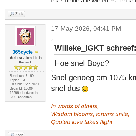
trike, beide alle wielen 20" en kn
Zoek
17-May-2026, 04:41 PM
Willeke_IGKT schreef
365cycle
the best velomobile in
Hoe snel Boyd?
the world
Snel genoeg om 1075 km 
Berichten: 7.190
Topics: 131
Lid sinds: Sep 2020
snel dus
Bedankt: 15609
12299 x bedankt in
5771 berichten
In words of others,
Wisdom blooms, forums unite,
Quoted love takes flight.
Zoek