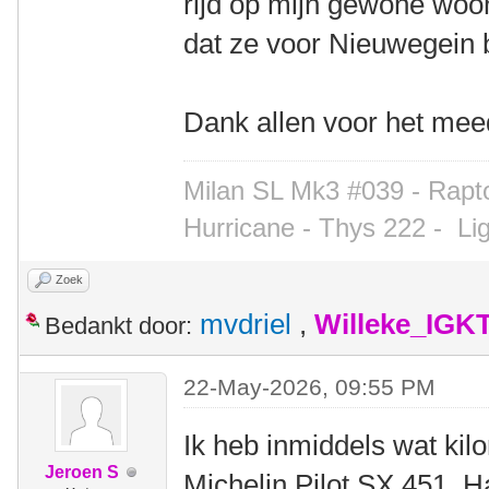
rijd op mijn gewone wo
dat ze voor Nieuwegein b
Dank allen voor het me
Milan SL Mk3 #039 - Rapto
Hurricane - Thys 222 -
Li
Zoek
mvdriel
,
Willeke_IGK
Bedankt door:
22-May-2026, 09:55 PM
Ik heb inmiddels wat ki
Jeroen S
Michelin Pilot SX 451. H