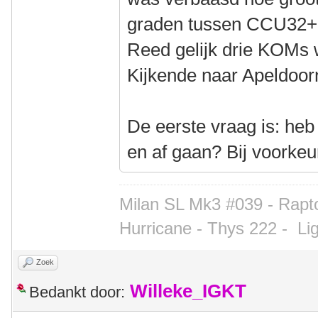
graden tussen CCU32+
Reed gelijk drie KOMs
Kijkende naar Apeldoorn
De eerste vraag is: heb
en af gaan? Bij voorkeu
Milan SL Mk3 #039 - Rapto
Hurricane - Thys 222 -
Li
Zoek
Willeke_IGKT
Bedankt door: