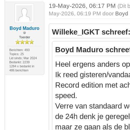
19-May-2026, 06:17 PM
(Dit 
May-2026, 06:19 PM door
Boyd
Boyd Maduro
Willeke_IGKT schreef
Toerder
Boyd Maduro schree
Berichten: 493
Topics: 25
Lid sinds: Mar 2024
Heel ergens anders op
Bedankt: 2239
1284 x bedankt in
486 berichten
Ik reed gisteren/vand
Record edition met ach
speed.
Verre van standaard 
de 24h denk je geregeld
maar ze gaan als de b