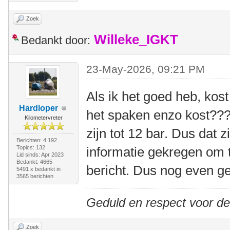
Zoek
Willeke_IGKT
Bedankt door:
23-May-2026, 09:21 PM
Als ik het goed heb, kos
Hardloper
het spaken enzo kost???
Kilometervreter
zijn tot 12 bar. Dus dat z
Berichten: 4.192
Topics: 132
informatie gekregen om t
Lid sinds: Apr 2023
Bedankt: 4665
bericht. Dus nog even g
5491 x bedankt in
3565 berichten
Geduld en respect voor d
Zoek