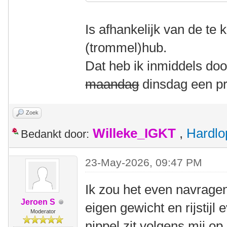
Is afhankelijk van de te
(trommel)hub.
Dat heb ik inmiddels do
maandag
dinsdag een pr
Zoek
Willeke_IGKT
,
Hardlo
Bedankt door:
23-May-2026, 09:47 PM
Ik zou het even navragen
Jeroen S
eigen gewicht en rijstijl
Moderator
nippel zit volgens mij o