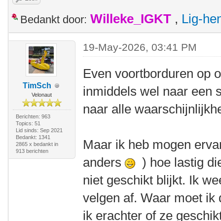
Willeke_IGKT
,
Lig-he
Bedankt door:
19-May-2026, 03:41 PM
Even voortborduren op o
TimSch
inmiddels wel naar een 
Velonaut
naar alle waarschijnlij
Berichten: 963
Topics: 51
Lid sinds: Sep 2021
Bedankt: 1341
Maar ik heb mogen ervar
2865 x bedankt in
913 berichten
anders
) hoe lastig di
niet geschikt blijkt. Ik 
velgen af. Waar moet ik
ik erachter of ze geschik