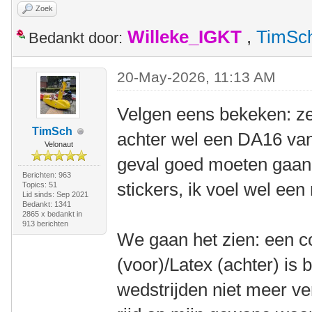
Zoek
Willeke_IGKT
,
TimSc
Bedankt door:
20-May-2026, 11:13 AM
Velgen eens bekeken: ze
TimSch
achter wel een DA16 van
Velonaut
geval goed moeten gaan.
Berichten: 963
stickers, ik voel wel een
Topics: 51
Lid sinds: Sep 2021
Bedankt: 1341
2865 x bedankt in
913 berichten
We gaan het zien: een 
(voor)/Latex (achter) is 
wedstrijden niet meer ve