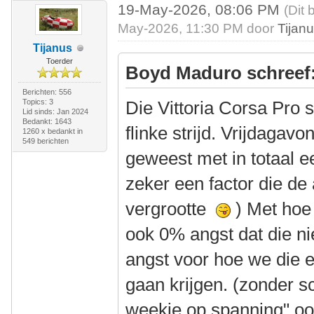
19-May-2026, 08:06 PM
(Dit 
May-2026, 11:30 PM door
Tijan
Tijanus
Toerder
Boyd Maduro schreef
Berichten: 556
Topics: 3
Die Vittoria Corsa Pro
Lid sinds: Jan 2024
Bedankt: 1643
flinke strijd. Vrijdagav
1260 x bedankt in
549 berichten
geweest met in totaal e
zeker een factor die de 
vergrootte
) Met hoe 
ook 0% angst dat die n
angst voor hoe we die 
gaan krijgen. (zonder s
weekje op spanning" oo