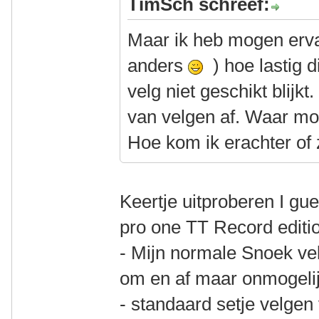
TimSch schreef:
Maar ik heb mogen erva
anders
) hoe lastig 
velg niet geschikt blijk
van velgen af. Waar mo
Hoe kom ik erachter of 
Keertje uitproberen I gu
pro one TT Record editi
- Mijn normale Snoek ve
om en af maar onmogeli
- standaard setje velgen