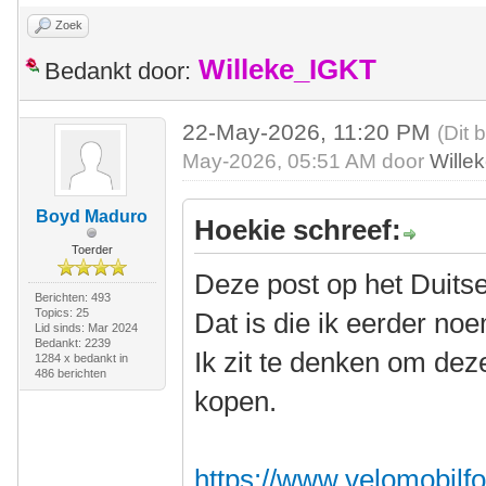
Zoek
Willeke_IGKT
Bedankt door:
22-May-2026, 11:20 PM
(Dit 
May-2026, 05:51 AM door
Wille
Boyd Maduro
Hoekie schreef:
Toerder
Deze post op het Duits
Berichten: 493
Topics: 25
Dat is die ik eerder no
Lid sinds: Mar 2024
Bedankt: 2239
Ik zit te denken om dez
1284 x bedankt in
486 berichten
kopen.
https://www.velomobilfo