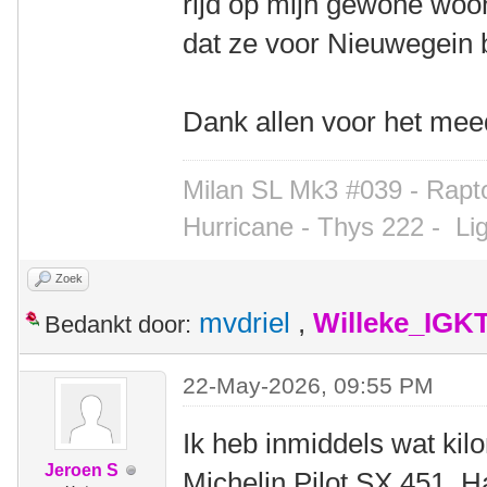
rijd op mijn gewone wo
dat ze voor Nieuwegein b
Dank allen voor het me
Milan SL Mk3 #039 - Rapto
Hurricane - Thys 222 -
Li
Zoek
mvdriel
,
Willeke_IGK
Bedankt door:
22-May-2026, 09:55 PM
Ik heb inmiddels wat ki
Jeroen S
Michelin Pilot SX 451. H