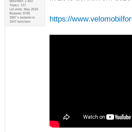
Berichten: 2.403
Topics: 137
Lid sinds: May 2018
Bedankt: 8785
https://www.velomobilfor
3987 x bedankt in
1847 berichten