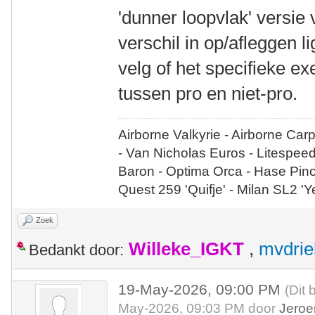
'dunner loopvlak' versie
verschil in op/afleggen l
velg of het specifieke e
tussen pro en niet-pro.
Airborne Valkyrie - Airborne Car
- Van Nicholas Euros - Litespee
Baron - Optima Orca - Hase Pin
Quest 259 'Quifje' - Milan SL2 '
Zoek
Willeke_IGKT
,
mvdrie
Bedankt door:
19-May-2026, 09:00 PM
(Dit 
May-2026, 09:03 PM door
Jeroe