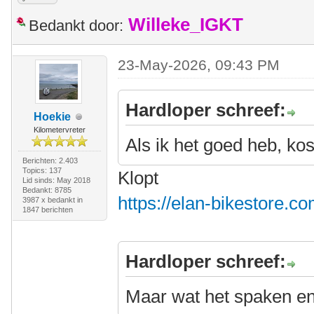
Willeke_IGKT
Bedankt door:
23-May-2026, 09:43 PM
Hardloper schreef:
Hoekie
Kilometervreter
Als ik het goed heb, kos
Berichten: 2.403
Topics: 137
Klopt
Lid sinds: May 2018
Bedankt: 8785
https://elan-bikestore.co
3987 x bedankt in
1847 berichten
Hardloper schreef:
Maar wat het spaken e