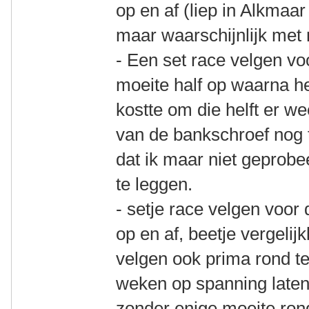
op en af (liep in Alkmaa
maar waarschijnlijk met 
- Een set race velgen vo
moeite half op waarna h
kostte om die helft er we
van de bankschroef nog 
dat ik maar niet geprob
te leggen.
- setje race velgen voo
op en af, beetje vergelij
velgen ook prima rond te
weken op spanning late
zonder enige moeite ron