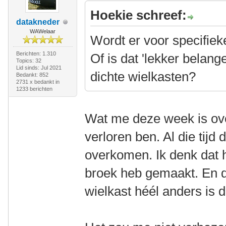
Hoekie schreef:
datakneder
WAWelaar
Wordt er voor specifie
Berichten: 1.310
Of is dat 'lekker belang
Topics: 32
Lid sinds: Jul 2021
dichte wielkasten?
Bedankt: 852
2731 x bedankt in
1233 berichten
Wat me deze week is ove
verloren ben. Al die tijd 
overkomen. Ik denk dat he
broek heb gemaakt. En da
wielkast héél anders is 