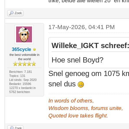
trike, beide alle wielen 20" en kn
Zoek
17-May-2026, 04:41 PM
Willeke_IGKT schreef
365cycle
the best velomobile in
Hoe snel Boyd?
the world
Snel genoeg om 1075 km 
Berichten: 7.181
Topics: 131
Lid sinds: Sep 2020
snel dus
Bedankt: 15596
12270 x bedankt in
5762 berichten
In words of others,
Wisdom blooms, forums unite,
Quoted love takes flight.
Zoek