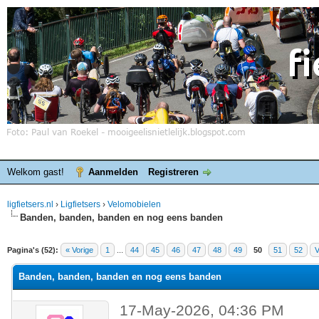
Welkom gast!
Aanmelden
Registreren
ligfietsers.nl
›
Ligfietsers
›
Velomobielen
Banden, banden, banden en nog eens banden
elde waardering is 3
Pagina's (52):
« Vorige
1
...
44
45
46
47
48
49
50
51
52
V
Banden, banden, banden en nog eens banden
17-May-2026, 04:36 PM