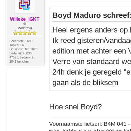
Boyd Maduro schreef
Willeke_IGKT
Heel ergens anders op 
Moderator
Ik reed gisteren/vanda
Berichten: 3.090
Topics: 86
edition met achter een 
Lid sinds: Dec 2020
Bedankt: 46036
4759 x bedankt in
Verre van standaard w
2041 berichten
24h denk je geregeld "e
gaan als de bliksem
Hoe snel Boyd?
Voornaamste fietsen: B4M 041 -