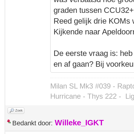
graden tussen CCU32+
Reed gelijk drie KOMs
Kijkende naar Apeldoorn
De eerste vraag is: heb
en af gaan? Bij voorkeu
Milan SL Mk3 #039 - Rapto
Hurricane - Thys 222 -
Li
Zoek
Willeke_IGKT
Bedankt door: