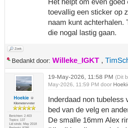
Het helpt om even goed o
toevallig een sticker op z
naam kunt achterhalen. 
die nogal lastig gaan.
Zoek
Willeke_IGKT
,
TimSc
Bedankt door:
19-May-2026, 11:58 PM
(Dit 
May-2026, 11:59 PM door
Hoeki
Inderdaad non tubeless v
Hoekie
Kilometervreter
bed van de velg en ande
Berichten: 2.403
De smalle 16mm Alex rim
Topics: 137
Lid sinds: May 2018
Bedankt: 8785