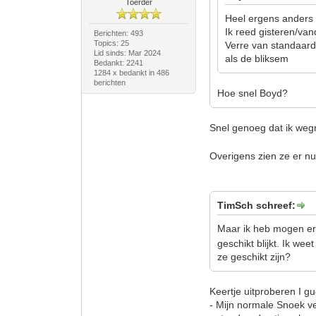
Toerder
Heel ergens anders 
Ik reed gisteren/va
Berichten: 493
Topics: 25
Verre van standaard
Lid sinds: Mar 2024
als de bliksem
Bedankt: 2241
1284 x bedankt in 486
berichten
Hoe snel Boyd?
Snel genoeg dat ik weg
Overigens zien ze er nu
TimSch schreef:
Maar ik heb mogen er
geschikt blijkt. Ik we
ze geschikt zijn?
Keertje uitproberen I g
- Mijn normale Snoek v