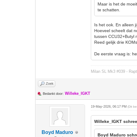
Maar is het de moeit
te schatten.
Is het ook. En alleen 
Hoeveel scheelt dat n
tussen CCU32+Butyl
Reed gelijk drie KOMs
De eerste vraag is: h
Milan SL Mk3 #039 - Rapt
Zoek
Willeke_IGKT
Bedankt door:
19-May-2026, 06:17 PM
(Dit b
Willeke_IGKT schree
Boyd Maduro
Boyd Maduro schr