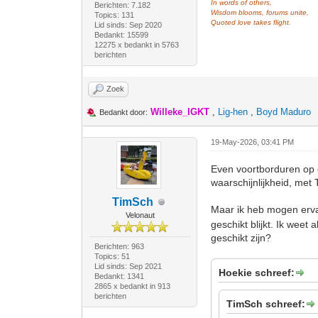
In words of others,
Berichten: 7.182
Wisdom blooms, forums unite,
Topics: 131
Quoted love takes flight.
Lid sinds: Sep 2020
Bedankt: 15599
12275 x bedankt in 5763
berichten
Zoek
Willeke_IGKT
,
Lig-hen
,
Boyd Maduro
Bedankt door:
19-May-2026, 03:41 PM
Even voortborduren op 
waarschijnlijkheid, me
TimSch
Maar ik heb mogen erva
Velonaut
geschikt blijkt. Ik wee
geschikt zijn?
Berichten: 963
Topics: 51
Lid sinds: Sep 2021
Hoekie schreef:
Bedankt: 1341
2865 x bedankt in 913
berichten
TimSch schreef: