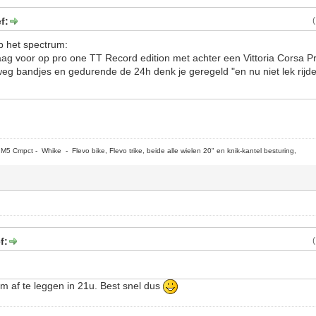
f:
p het spectrum:
aag voor op pro one TT Record edition met achter een Vittoria Corsa P
eg bandjes en gedurende de 24h denk je geregeld "en nu niet lek rijd
5 Cmpct - Whike - Flevo bike, Flevo trike, beide alle wielen 20" en knik-kantel besturing,
f:
 af te leggen in 21u. Best snel dus