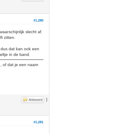
#1.280
aarschijnlijk slecht af.
t zitten.
 dus dat kan ook een
eltje in de band.
e, of dat je een naam
}
Antwoord
#1.281