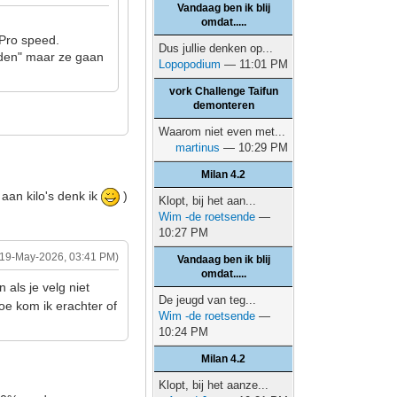
Vandaag ben ik blij
omdat.....
 Pro speed.
Dus jullie denken op...
jden" maar ze gaan
Lopopodium
— 11:01 PM
vork Challenge Taifun
demonteren
Waarom niet even met...
martinus
— 10:29 PM
Milan 4.2
aan kilo's denk ik
)
Klopt, bij het aan...
Wim -de roetsende
—
10:27 PM
(19-May-2026, 03:41 PM)
Vandaag ben ik blij
omdat.....
als je velg niet
De jeugd van teg...
oe kom ik erachter of
Wim -de roetsende
—
10:24 PM
Milan 4.2
Klopt, bij het aanze...