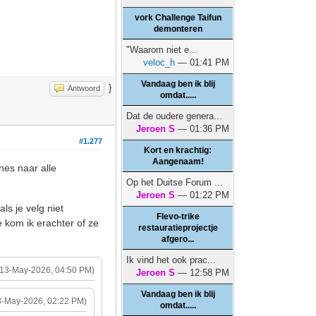
vork Challenge Taifun
demonteren
"Waarom niet e...
veloc_h
— 01:41 PM
Vandaag ben ik blij
}
Antwoord
omdat.....
Dat de oudere genera...
Jeroen S
— 01:36 PM
#1.277
Kort en krachtig:
Aangenaam!
nes naar alle
Op het Duitse Forum ...
Jeroen S
— 01:22 PM
ls je velg niet
Flevo-trike
e kom ik erachter of ze
restauratieprojectje
afgero...
Ik vind het ook prac...
(13-May-2026, 04:50 PM)
Jeroen S
— 12:58 PM
Vandaag ben ik blij
3-May-2026, 02:22 PM)
omdat.....