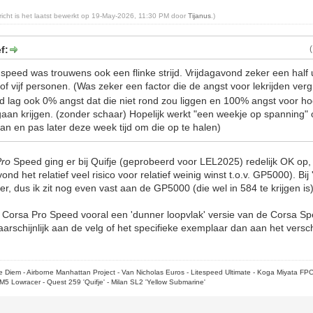
ericht is het laatst bewerkt op 19-May-2026, 11:30 PM door
Tijanus
.)
f:
o speed was trouwens ook een flinke strijd. Vrijdagavond zeker een half
 of vijf personen. (Was zeker een factor die de angst voor lekrijden ve
ed lag ook 0% angst dat die niet rond zou liggen en 100% angst voor ho
an krijgen. (zonder schaar) Hopelijk werkt "een weekje op spanning" 
lan en pas later deze week tijd om die op te halen)
Pro
Speed ging er bij Quifje (geprobeerd voor LEL2025) redelijk OK op,
vond het relatief veel risico voor relatief weinig winst t.o.v. GP5000). Bi
r, dus ik zit nog even vast aan de GP5000 (die wel in 584 te krijgen is)
e Corsa Pro Speed vooral een 'dunner loopvlak' versie van de Corsa Spe
arschijnlijk aan de velg of het specifieke exemplaar dan aan het versch
rpe Diem - Airborne Manhattan Project - Van Nicholas Euros - Litespeed Ultimate - Koga Miyata FP
M5 Lowracer - Quest 259 'Quifje' - Milan SL2 'Yellow Submarine'