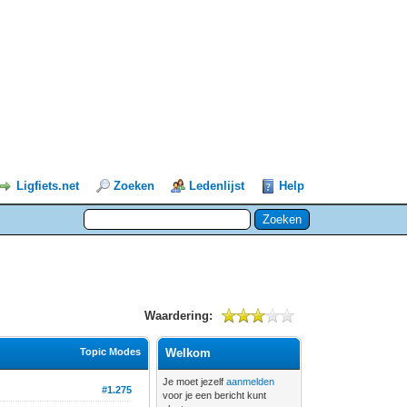
Ligfiets.net
Zoeken
Ledenlijst
Help
Waardering:
Topic Modes
Welkom
Je moet jezelf
aanmelden
#1.275
voor je een bericht kunt