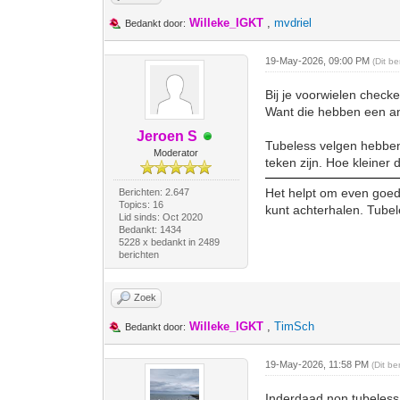
Willeke_IGKT
,
mvdriel
Bedankt door:
19-May-2026, 09:00 PM
(Dit b
Bij je voorwielen checke
Want die hebben een and
Jeroen S
Tubeless velgen hebben
Moderator
teken zijn. Hoe kleiner 
Het helpt om even goed o
Berichten: 2.647
Topics: 16
kunt achterhalen. Tubel
Lid sinds: Oct 2020
Bedankt: 1434
5228 x bedankt in 2489
berichten
Zoek
Willeke_IGKT
,
TimSch
Bedankt door:
19-May-2026, 11:58 PM
(Dit b
Inderdaad non tubeless