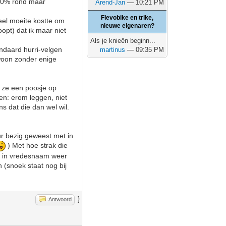
 100% rond maar
Arend-Jan
— 10:21 PM
Flevobike en trike,
eel moeite kostte om
nieuwe eigenaren?
oopt) dat ik maar niet
Als je knieën beginn...
andaard hurri-velgen
martinus
— 09:35 PM
woon zonder enige
s ze een poosje op
en: erom leggen, niet
s dat die dan wel wil.
ur bezig geweest met in
) Met hoe strak die
er in vredesnaam weer
 (snoek staat nog bij
}
Antwoord