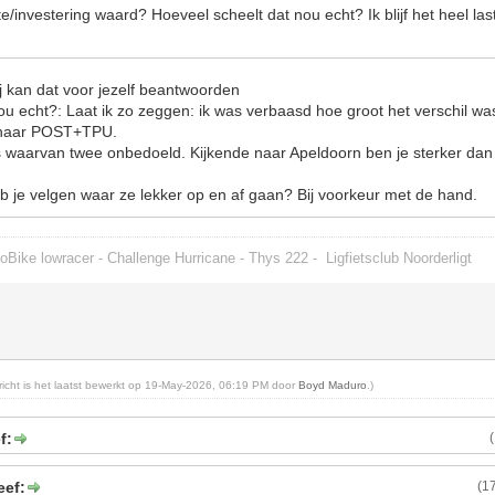
e/investering waard? Hoeveel scheelt dat nou echt? Ik blijf het heel las
jij kan dat voor jezelf beantwoorden
ou echt?: Laat ik zo zeggen: ik was verbaasd hoe groot het verschil wa
 naar POST+TPU.
 waarvan twee onbedoeld. Kijkende naar Apeldoorn ben je sterker dan 
eb je velgen waar ze lekker op en af gaan? Bij voorkeur met de hand.
oBike lowracer - Challenge Hurricane - Thys 222 -
Ligfietsclub Noorderligt
ericht is het laatst bewerkt op 19-May-2026, 06:19 PM door
Boyd Maduro
.)
f:
eef:
(1