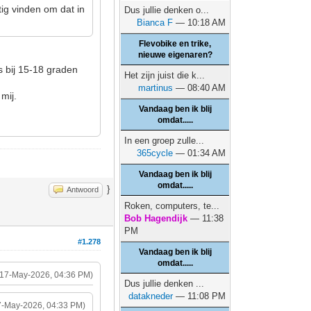
tig vinden om dat in
Dus jullie denken o...
Bianca F
— 10:18 AM
Flevobike en trike,
nieuwe eigenaren?
s bij 15-18 graden
Het zijn juist die k...
martinus
— 08:40 AM
mij.
Vandaag ben ik blij
omdat.....
In een groep zulle...
365cycle
— 01:34 AM
Vandaag ben ik blij
omdat.....
}
Antwoord
Roken, computers, te...
Bob Hagendijk
— 11:38
PM
#1.278
Vandaag ben ik blij
omdat.....
(17-May-2026, 04:36 PM)
Dus jullie denken ...
datakneder
— 11:08 PM
7-May-2026, 04:33 PM)