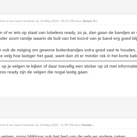
ericht is het laatst bewerkt op 19-May-2026, 09:03 PM door
Jeroen S
.)
n of er iets op staat van tubeless ready, zo ja, dan gaan de bandjes er w
er soort randje waarin de bult van het koord van je band erg goed blijf
 ook de neiging om gewone buitenbandjes extra goed vast te houden,
de velg hoe lastiger het gaat, want dan zit er minder rek in het korte kab
p je velgen te kijken of daar toevallig een sticker op zit met informati
ess ready zijn de velgen die nogal lastig gaan.
ericht is het laatst bewerkt op 19-May-2026, 11:59 PM door
Hoekie
.)
 velgen, maar blijkbaar ook het bed van de velg en andere zaken.