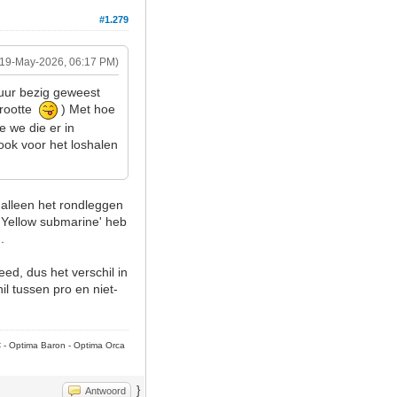
#1.279
(19-May-2026, 06:17 PM)
 uur bezig geweest
rgrootte
) Met hoe
e we die er in
ook voor het loshalen
 alleen het rondleggen
j 'Yellow submarine' heb
.
ed, dus het verschil in
il tussen pro en niet-
C - Optima Baron - Optima Orca
}
Antwoord