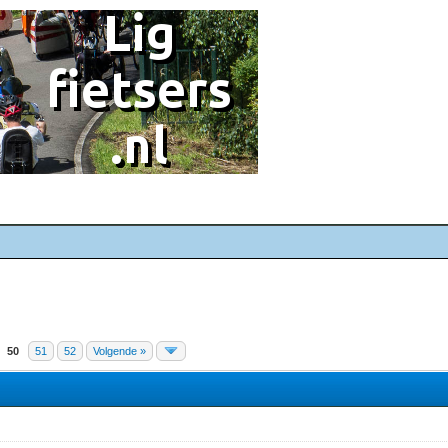
50
51
52
Volgende »