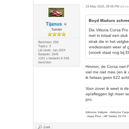
19-May-2026, 08:06 PM
(Dit b
Boyd Maduro schree
Tijanus
Toerder
Die Vittoria Corsa Pr
met in totaal een stuk
strak die in het velgb
Berichten: 556
Topics: 3
vredesnaam weer af ga
Lid sinds: Jan 2024
(snoek staat nog bij E
Bedankt: 1645
1261 x bedankt in 549
berichten
Hmmm, de Corsa
niet-
viel me niet mee (en ik 
ik helaas geen 622 achte
Voor zover ik weet is d
op/afleggen ligt meer wa
pro.
Airborne Valkyrie - Airborne Ca
- Hase Pino - HP Gekko 20 FX - 
Zoek