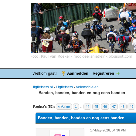
Welkom gast!
Aanmelden
Registreren
ligfietsers.nl
›
Ligfietsers
›
Velomobielen
Banden, banden, banden en nog eens banden
5 stemmen - gemiddelde waardering is 3
1
2
3
4
5
Pagina's (52):
« Vorige
1
...
44
45
46
47
48
49
Banden, banden, banden en nog eens banden
17-May-2026, 04:36 PM