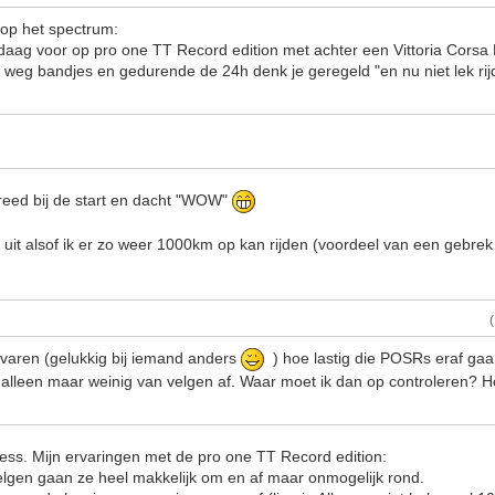
op het spectrum:
ndaag voor op pro one TT Record edition met achter een Vittoria Corsa
 weg bandjes en gedurende de 24h denk je geregeld "en nu niet lek ri
reed bij de start en dacht "WOW"
 uit alsof ik er zo weer 1000km op kan rijden (voordeel van een gebrek 
varen (gelukkig bij iemand anders
) hoe lastig die POSRs eraf gaan 
et alleen maar weinig van velgen af. Waar moet ik dan op controleren? H
uess. Mijn ervaringen met de pro one TT Record edition:
elgen gaan ze heel makkelijk om en af maar onmogelijk rond.