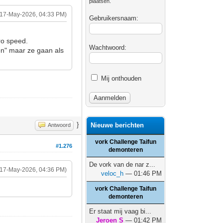
plaatsen.
(17-May-2026, 04:33 PM)
Gebruikersnaam:
ro speed.
Wachtwoord:
en" maar ze gaan als
Mij onthouden
}
Nieuwe berichten
Antwoord
vork Challenge Taifun
#1.276
demonteren
De vork van de nar z...
(17-May-2026, 04:36 PM)
veloc_h
— 01:46 PM
vork Challenge Taifun
demonteren
Er staat mij vaag bi...
Jeroen S
— 01:42 PM