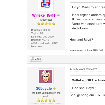
Boyd Maduro schree
Heel ergens anders o
Willeke_IGKT
Ik reed gisteren/vand
Moderator
Verre van standaard w
de bliksem
Berichten: 3.090
Topics: 86
Lid sinds: Dec 2020
Hoe snel Boyd?
Bedankt: 46049
4760 x bedankt in 2042
berichten
Voornaamste fietsen: B4M 041 - M
Zoek
17-May-2026, 04:41 PM
Willeke_IGKT schree
Hoe snel Boyd?
365cycle
the best velomobile in the
Snel genoeg om 1075 km
world