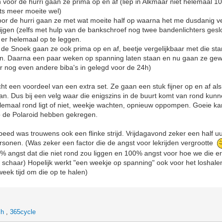
n voor de hurri gaan ze prima op en af (liep in Alkmaar niet helemaal
ets meer moeite wel)
oor de hurri gaan ze met wat moeite half op waarna het me dusdanig v
krijgen (zelfs met hulp van de bankschroef nog twee bandenlichters gesl
er helemaal op te leggen.
r de Snoek gaan ze ook prima op en af, beetje vergelijkbaar met die st
gen. Daarna een paar weken op spanning laten staan en nu gaan ze ge
r nog even andere biba's in gelegd voor de 24h)
echt een voordeel van een extra set. Ze gaan een stuk fijner op en af al
. Dus bij een velg waar die enigszins in de buurt komt van rond kunn
emaal rond ligt of niet, weekje wachten, opnieuw oppompen. Goeie kan
p de Polaroid hebben gekregen.
speed was trouwens ook een flinke strijd. Vrijdagavond zeker een half u
personen. (Was zeker een factor die de angst voor lekrijden vergrootte
0% angst dat die niet rond zou liggen en 100% angst voor hoe we die 
r schaar) Hopelijk werkt "een weekje op spanning" ook voor het loshalen
week tijd om die op te halen)
ch
,
365cycle