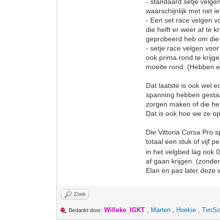
- standaard setje velge
waarschijnlijk met net i
- Een set race velgen v
die helft er weer af te 
geprobeerd heb om die 
- setje race velgen voo
ook prima rond te krij
moeite rond. (Hebben e
Dat laatste is ook wel 
spanning hebben gestaan
zorgen maken of die hel
Dat is ook hoe we ze o
Die Vittoria Corsa Pro 
totaal een stuk of vijf 
in het velgbed lag ook 
af gaan krijgen. (zonde
Elan en pas later deze 
Zoek
Willeke_IGKT
,
Marten
,
Hoekie
,
TimS
Bedankt door: