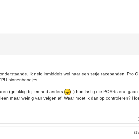
onderstaande. Ik neig inmiddels wel naar een setje racebanden, Pro O
t TPU binnenbandjes.
ren (gelukkig bij iemand anders
) hoe lastig die POSRs eraf gaan a
t alleen maar weinig van velgen af. Waar moet ik dan op controleren? Ho
(1