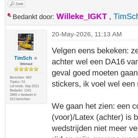
Zoek
Willeke_IGKT
,
TimSc
Bedankt door:
20-May-2026, 11:13 AM
Velgen eens bekeken: ze
TimSch
achter wel een DA16 van
Velonaut
geval goed moeten gaan.
Berichten: 963
stickers, ik voel wel een
Topics: 51
Lid sinds: Sep 2021
Bedankt: 1341
2865 x bedankt in
913 berichten
We gaan het zien: een 
(voor)/Latex (achter) is 
wedstrijden niet meer ve