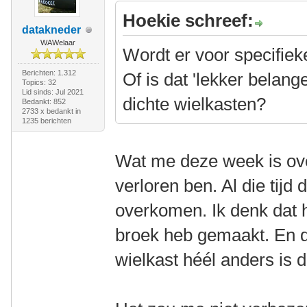
Hoekie schreef:
datakneder
WAWelaar
Wordt er voor specifie
Berichten: 1.312
Of is dat 'lekker belang
Topics: 32
Lid sinds: Jul 2021
dichte wielkasten?
Bedankt: 852
2733 x bedankt in
1235 berichten
Wat me deze week is ove
verloren ben. Al die tijd 
overkomen. Ik denk dat he
broek heb gemaakt. En da
wielkast héél anders is 