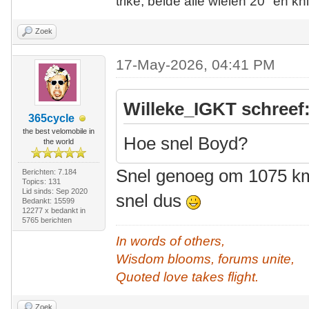
trike, beide alle wielen 20" en kn
Zoek
17-May-2026, 04:41 PM
Willeke_IGKT schreef
365cycle
the best velomobile in
Hoe snel Boyd?
the world
Snel genoeg om 1075 km 
Berichten: 7.184
Topics: 131
Lid sinds: Sep 2020
snel dus
Bedankt: 15599
12277 x bedankt in
5765 berichten
In words of others,
Wisdom blooms, forums unite,
Quoted love takes flight.
Zoek