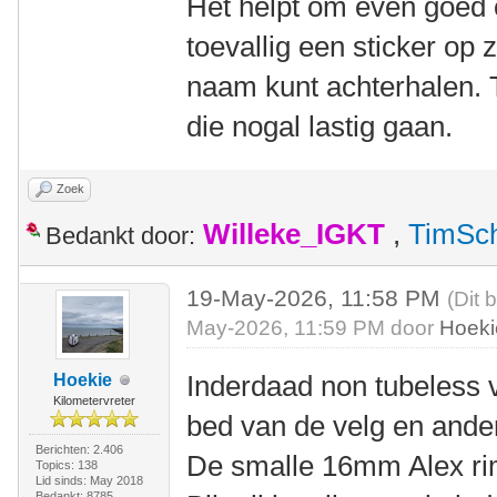
Het helpt om even goed o
toevallig een sticker op z
naam kunt achterhalen. 
die nogal lastig gaan.
Zoek
Willeke_IGKT
,
TimSc
Bedankt door:
19-May-2026, 11:58 PM
(Dit 
May-2026, 11:59 PM door
Hoeki
Inderdaad non tubeless v
Hoekie
Kilometervreter
bed van de velg en ande
Berichten: 2.406
De smalle 16mm Alex rim
Topics: 138
Lid sinds: May 2018
Bedankt: 8785