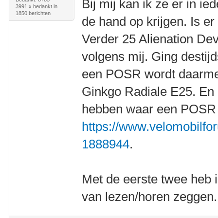
Bij mij kan ik ze er in i
3991 x bedankt in
1850 berichten
de hand op krijgen. Is e
Verder 25 Alienation De
volgens mij. Ging destij
een POSR wordt daarmee
Ginkgo Radiale E25. En 
hebben waar een POSR m
https://www.velomobilfor
1888944
.
Met de eerste twee heb 
van lezen/horen zeggen.