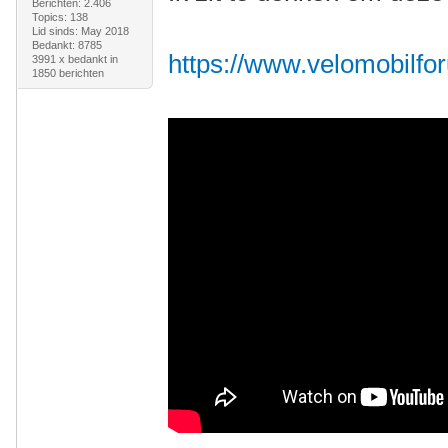
Berichten: 2.406
Topics: 138
Lid sinds: May 2018
Bedankt: 8785
https://www.velomobilfor
3991 x bedankt in
1850 berichten