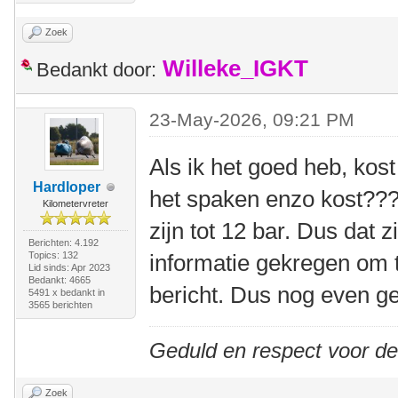
Zoek
Willeke_IGKT
Bedankt door:
23-May-2026, 09:21 PM
Als ik het goed heb, kos
Hardloper
het spaken enzo kost???
Kilometervreter
zijn tot 12 bar. Dus dat z
Berichten: 4.192
Topics: 132
informatie gekregen om t
Lid sinds: Apr 2023
Bedankt: 4665
bericht. Dus nog even g
5491 x bedankt in
3565 berichten
Geduld en respect voor d
Zoek