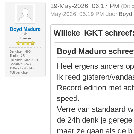
19-May-2026, 06:17 PM
(Dit 
May-2026, 06:19 PM door
Boyd
Boyd Maduro
Willeke_IGKT schreef
Toerder
Boyd Maduro schree
Berichten: 493
Topics: 25
Lid sinds: Mar 2024
Heel ergens anders op
Bedankt: 2243
1284 x bedankt in
486 berichten
Ik reed gisteren/vand
Record edition met ach
speed.
Verre van standaard 
de 24h denk je geregeld
maar ze gaan als de b