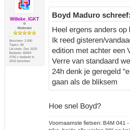
Boyd Maduro schreef
Willeke_IGKT
Heel ergens anders op 
Moderator
Ik reed gisteren/vanda
Berichten: 3.090
Topics: 86
edition met achter een 
Lid sinds: Dec 2020
Bedankt: 46064
4760 x bedankt in
Verre van standaard w
2042 berichten
24h denk je geregeld "e
gaan als de bliksem
Hoe snel Boyd?
Voornaamste fietsen: B4M 041 -