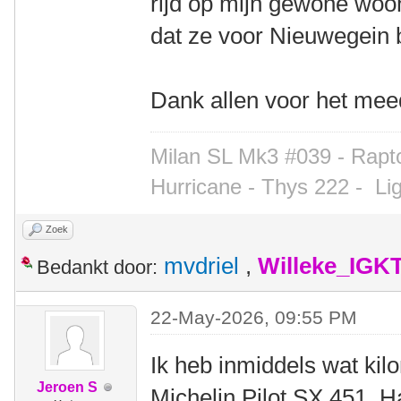
rijd op mijn gewone wo
dat ze voor Nieuwegein b
Dank allen voor het me
Milan SL Mk3 #039 - Rapto
Hurricane - Thys 222 -
Li
Zoek
mvdriel
,
Willeke_IGK
Bedankt door:
22-May-2026, 09:55 PM
Ik heb inmiddels wat ki
Jeroen S
Michelin Pilot SX 451. H