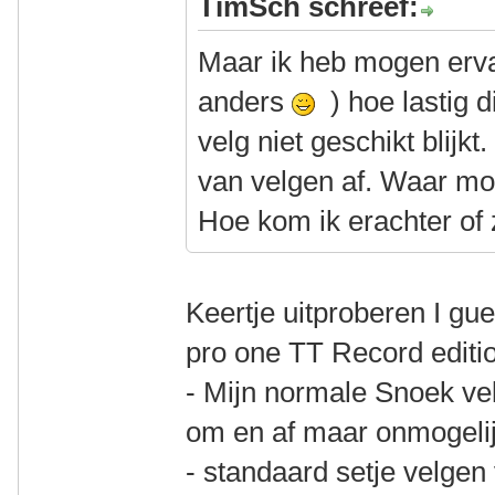
TimSch schreef:
Maar ik heb mogen erva
anders
) hoe lastig 
velg niet geschikt blijk
van velgen af. Waar mo
Hoe kom ik erachter of 
Keertje uitproberen I gu
pro one TT Record editi
- Mijn normale Snoek ve
om en af maar onmogeli
- standaard setje velgen