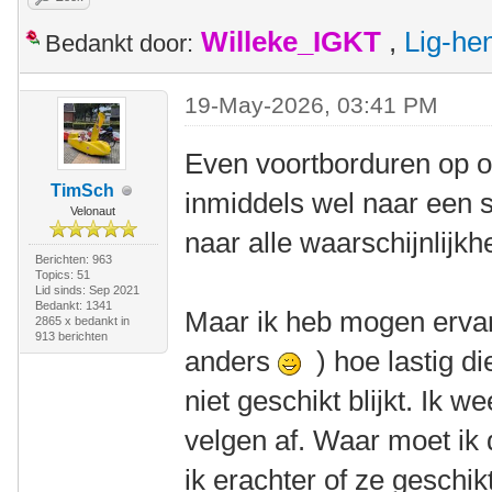
Willeke_IGKT
,
Lig-he
Bedankt door:
19-May-2026, 03:41 PM
Even voortborduren op o
TimSch
inmiddels wel naar een 
Velonaut
naar alle waarschijnlij
Berichten: 963
Topics: 51
Lid sinds: Sep 2021
Bedankt: 1341
Maar ik heb mogen ervar
2865 x bedankt in
913 berichten
anders
) hoe lastig di
niet geschikt blijkt. Ik 
velgen af. Waar moet ik
ik erachter of ze geschik