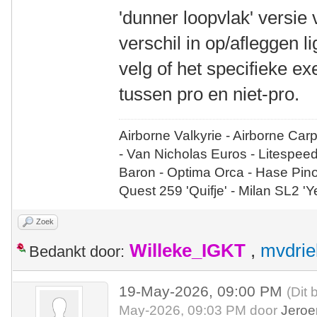
'dunner loopvlak' versie
verschil in op/afleggen l
velg of het specifieke e
tussen pro en niet-pro.
Airborne Valkyrie - Airborne Car
- Van Nicholas Euros - Litespee
Baron - Optima Orca - Hase Pin
Quest 259 'Quifje' - Milan SL2 '
Zoek
Willeke_IGKT
,
mvdrie
Bedankt door:
19-May-2026, 09:00 PM
(Dit 
May-2026, 09:03 PM door
Jeroe