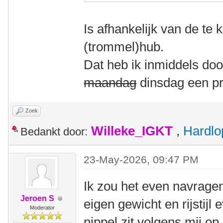
Is afhankelijk van de te
(trommel)hub.
Dat heb ik inmiddels do
maandag
dinsdag een pr
Zoek
Willeke_IGKT
,
Hardlo
Bedankt door:
23-May-2026, 09:47 PM
Ik zou het even navragen
Jeroen S
eigen gewicht en rijstijl
Moderator
nippel zit volgens mij o