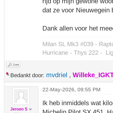
rijd op mijn gewone wo
dat ze voor Nieuwegein b
Dank allen voor het me
Milan SL Mk3 #039 - Rapto
Hurricane - Thys 222 -
Li
Zoek
mvdriel
,
Willeke_IGK
Bedankt door:
22-May-2026, 09:55 PM
Ik heb inmiddels wat ki
Jeroen S
Michelin Pilot SX 451. H