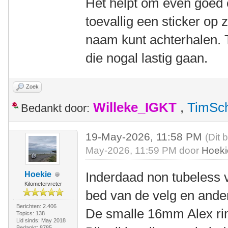
Het helpt om even goed o
toevallig een sticker op z
naam kunt achterhalen. 
die nogal lastig gaan.
Zoek
Willeke_IGKT
,
TimSc
Bedankt door:
19-May-2026, 11:58 PM
(Dit 
May-2026, 11:59 PM door
Hoeki
Inderdaad non tubeless v
Hoekie
Kilometervreter
bed van de velg en ande
Berichten: 2.406
De smalle 16mm Alex rim
Topics: 138
Lid sinds: May 2018
Bedankt: 8785