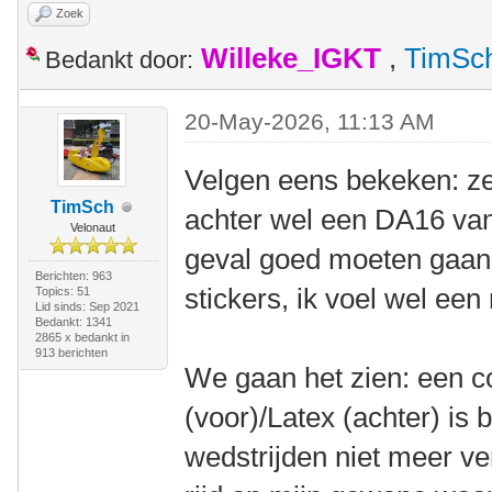
Zoek
Willeke_IGKT
,
TimSc
Bedankt door:
20-May-2026, 11:13 AM
Velgen eens bekeken: ze
TimSch
achter wel een DA16 van
Velonaut
geval goed moeten gaan.
Berichten: 963
stickers, ik voel wel een
Topics: 51
Lid sinds: Sep 2021
Bedankt: 1341
2865 x bedankt in
913 berichten
We gaan het zien: een 
(voor)/Latex (achter) is 
wedstrijden niet meer ve