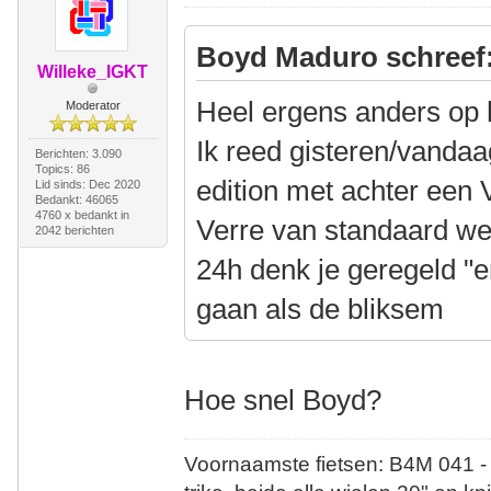
Boyd Maduro schreef
Willeke_IGKT
Heel ergens anders op 
Moderator
Ik reed gisteren/vanda
Berichten: 3.090
Topics: 86
edition met achter een 
Lid sinds: Dec 2020
Bedankt: 46065
4760 x bedankt in
Verre van standaard w
2042 berichten
24h denk je geregeld "e
gaan als de bliksem
Hoe snel Boyd?
Voornaamste fietsen: B4M 041 -