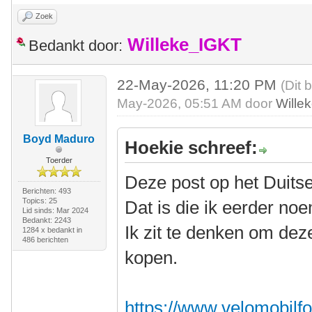
Zoek
Willeke_IGKT
Bedankt door:
22-May-2026, 11:20 PM
(Dit 
May-2026, 05:51 AM door
Wille
Boyd Maduro
Hoekie schreef:
Toerder
Deze post op het Duits
Berichten: 493
Topics: 25
Dat is die ik eerder no
Lid sinds: Mar 2024
Bedankt: 2243
Ik zit te denken om dez
1284 x bedankt in
486 berichten
kopen.
https://www.velomobilfo