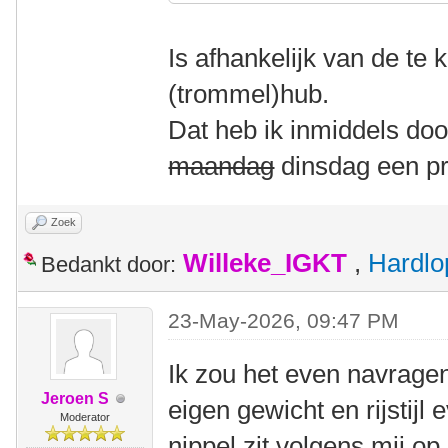
Is afhankelijk van de te
(trommel)hub.
Dat heb ik inmiddels do
maandag
dinsdag een pr
Zoek
Willeke_IGKT
,
Hardlo
Bedankt door:
23-May-2026, 09:47 PM
Ik zou het even navragen
Jeroen S
eigen gewicht en rijstijl
Moderator
nippel zit volgens mij o