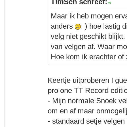
TimSch schreef:
Maar ik heb mogen erva
anders
) hoe lastig 
velg niet geschikt blijk
van velgen af. Waar mo
Hoe kom ik erachter of 
Keertje uitproberen I gu
pro one TT Record editi
- Mijn normale Snoek ve
om en af maar onmogeli
- standaard setje velgen