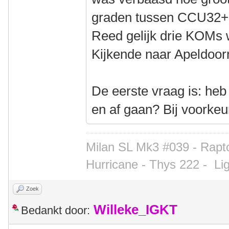
graden tussen CCU32+
Reed gelijk drie KOMs
Kijkende naar Apeldoorn
De eerste vraag is: heb
en af gaan? Bij voorkeu
Milan SL Mk3 #039 - Rapto
Hurricane - Thys 222 -
Li
Zoek
Willeke_IGKT
Bedankt door: