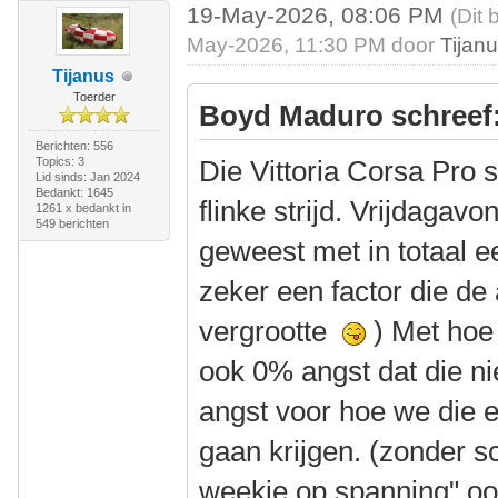
19-May-2026, 08:06 PM
(Dit 
May-2026, 11:30 PM door
Tijan
Tijanus
Toerder
Boyd Maduro schreef
Berichten: 556
Topics: 3
Die Vittoria Corsa Pro
Lid sinds: Jan 2024
Bedankt: 1645
flinke strijd. Vrijdagav
1261 x bedankt in
549 berichten
geweest met in totaal e
zeker een factor die de 
vergrootte
) Met hoe 
ook 0% angst dat die n
angst voor hoe we die 
gaan krijgen. (zonder s
weekje op spanning" oo