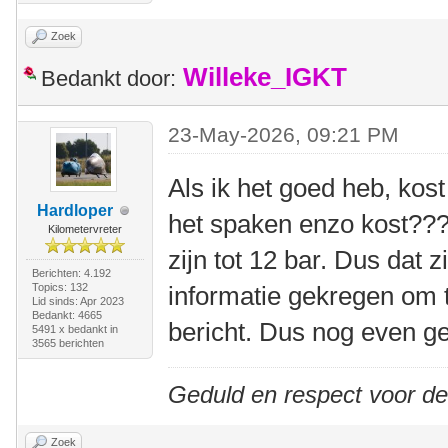
Zoek
Willeke_IGKT
Bedankt door:
23-May-2026, 09:21 PM
Als ik het goed heb, kos
Hardloper
het spaken enzo kost???
Kilometervreter
zijn tot 12 bar. Dus dat z
Berichten: 4.192
Topics: 132
informatie gekregen om t
Lid sinds: Apr 2023
Bedankt: 4665
bericht. Dus nog even g
5491 x bedankt in
3565 berichten
Geduld en respect voor d
Zoek