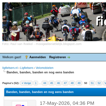
Welkom gast!
Aanmelden
Registreren
ligfietsers.nl
›
Ligfietsers
›
Velomobielen
Banden, banden, banden en nog eens banden
elde waardering is 3
Pagina's (52):
« Vorige
1
...
44
45
46
47
48
49
50
51
52
V
Banden, banden, banden en nog eens banden
17-May-2026, 04:36 PM