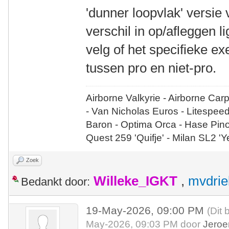
'dunner loopvlak' versie
verschil in op/afleggen l
velg of het specifieke e
tussen pro en niet-pro.
Airborne Valkyrie - Airborne Car
- Van Nicholas Euros - Litespee
Baron - Optima Orca - Hase Pin
Quest 259 'Quifje' - Milan SL2 '
Zoek
Willeke_IGKT
,
mvdrie
Bedankt door:
19-May-2026, 09:00 PM
(Dit 
May-2026, 09:03 PM door
Jeroe