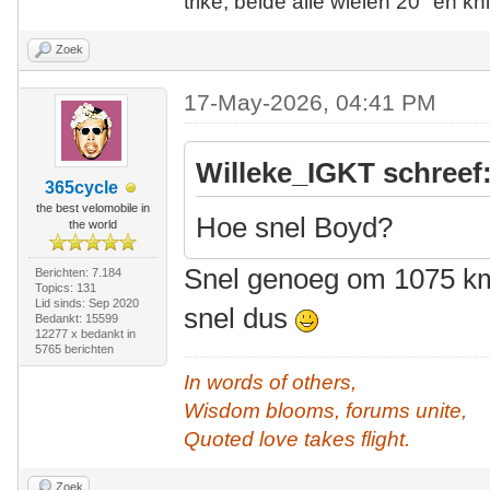
trike, beide alle wielen 20" en kn
Zoek
17-May-2026, 04:41 PM
Willeke_IGKT schreef
365cycle
the best velomobile in
Hoe snel Boyd?
the world
Snel genoeg om 1075 km 
Berichten: 7.184
Topics: 131
Lid sinds: Sep 2020
snel dus
Bedankt: 15599
12277 x bedankt in
5765 berichten
In words of others,
Wisdom blooms, forums unite,
Quoted love takes flight.
Zoek