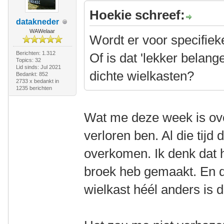
Hoekie schreef:
datakneder
WAWelaar
Wordt er voor specifie
Berichten: 1.312
Of is dat 'lekker belang
Topics: 32
Lid sinds: Jul 2021
dichte wielkasten?
Bedankt: 852
2733 x bedankt in
1235 berichten
Wat me deze week is ove
verloren ben. Al die tijd 
overkomen. Ik denk dat he
broek heb gemaakt. En da
wielkast héél anders is 