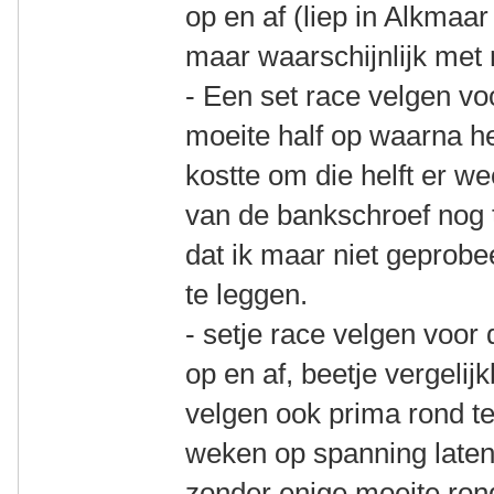
op en af (liep in Alkmaa
maar waarschijnlijk met 
- Een set race velgen vo
moeite half op waarna h
kostte om die helft er we
van de bankschroef nog 
dat ik maar niet geprob
te leggen.
- setje race velgen voo
op en af, beetje vergelij
velgen ook prima rond te
weken op spanning late
zonder enige moeite ron