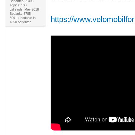
Berichten: 2.406
Topics: 138
Lid sinds: May 2018
Bedankt: 8785
https://www.velomobilfor
3991 x bedankt in
1850 berichten