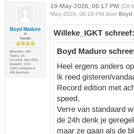
19-May-2026, 06:17 PM
(Dit 
May-2026, 06:19 PM door
Boyd
Boyd Maduro
Willeke_IGKT schreef
Toerder
Boyd Maduro schree
Berichten: 493
Topics: 25
Lid sinds: Mar 2024
Heel ergens anders op
Bedankt: 2243
1284 x bedankt in
486 berichten
Ik reed gisteren/vand
Record edition met ach
speed.
Verre van standaard 
de 24h denk je geregeld
maar ze gaan als de b