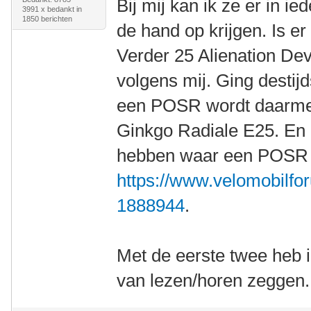
Bij mij kan ik ze er in i
3991 x bedankt in
1850 berichten
de hand op krijgen. Is e
Verder 25 Alienation De
volgens mij. Ging destij
een POSR wordt daarmee
Ginkgo Radiale E25. En 
hebben waar een POSR m
https://www.velomobilfor
1888944
.
Met de eerste twee heb 
van lezen/horen zeggen.