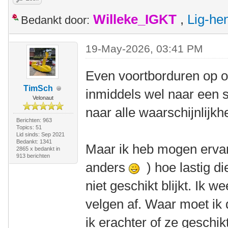
Willeke_IGKT
,
Lig-he
Bedankt door:
19-May-2026, 03:41 PM
Even voortborduren op o
TimSch
inmiddels wel naar een 
Velonaut
naar alle waarschijnlij
Berichten: 963
Topics: 51
Lid sinds: Sep 2021
Bedankt: 1341
Maar ik heb mogen ervar
2865 x bedankt in
913 berichten
anders
) hoe lastig di
niet geschikt blijkt. Ik 
velgen af. Waar moet ik
ik erachter of ze geschik