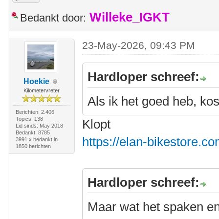
Willeke_IGKT
Bedankt door:
23-May-2026, 09:43 PM
Hardloper schreef:
Hoekie
Kilometervreter
Als ik het goed heb, kos
Berichten: 2.406
Topics: 138
Klopt
Lid sinds: May 2018
Bedankt: 8785
https://elan-bikestore.co
3991 x bedankt in
1850 berichten
Hardloper schreef:
Maar wat het spaken e