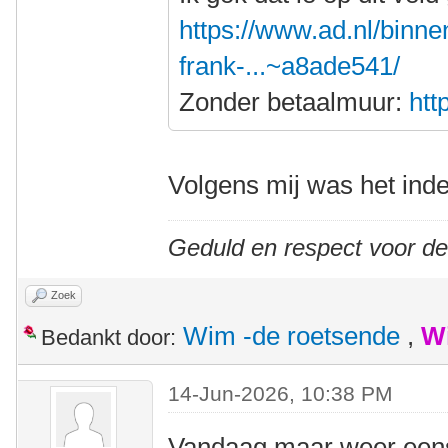
https://www.ad.nl/binne
frank-...~a8ade541/
Zonder betaalmuur:
htt
Volgens mij was het inde
Geduld en respect voor d
Zoek
Wim -de roetsende
,
W
Bedankt door:
14-Jun-2026, 10:38 PM
Vandaag maar weer eens l