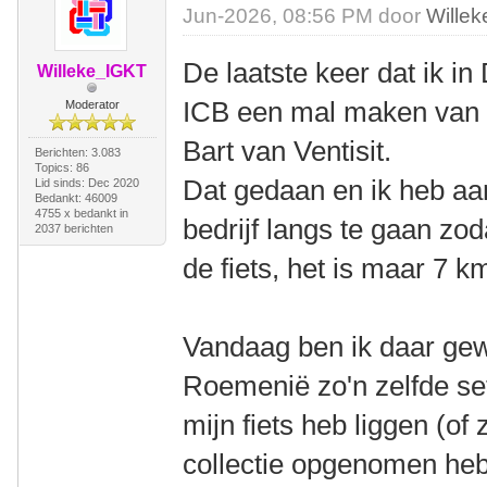
Jun-2026, 08:56 PM door
Wille
De laatste keer dat ik i
Willeke_IGKT
ICB een mal maken van 
Moderator
Bart van Ventisit.
Berichten: 3.083
Topics: 86
Dat gedaan en ik heb aa
Lid sinds: Dec 2020
Bedankt: 46009
4755 x bedankt in
bedrijf langs te gaan zod
2037 berichten
de fiets, het is maar 7 k
Vandaag ben ik daar gew
Roemenië zo'n zelfde set
mijn fiets heb liggen (of 
collectie opgenomen he