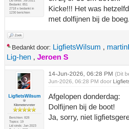
Lid sinds: Jul 2021
Bedankt: 851
Kicke!!! Het was hetzelf
2718 x bedankt in
1230 berichten
met dolfijnen bij de boeg
Zoek
LigfietsWilsum
,
marti
Bedankt door:
Lig-hen
,
Jeroen S
14-Jun-2026, 06:28 PM
(Dit b
Jun-2026, 06:28 PM door
Ligfie
Afgelopen donderdag:
LigfietsWilsum
Dolfijnen bij de boot!
Kilometervreter
Ja, sorry, niet ligfietsge
Berichten: 828
Topics: 19
Lid sinds: Jan 2023