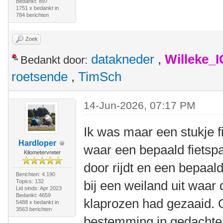
Bedankt: 897
1751 x bedankt in
784 berichten
Zoek
datakneder
,
Willeke_
Bedankt door:
roetsende
,
TimSch
14-Jun-2026, 07:17 PM
Ik was maar een stukje 
Hardloper
waar een bepaald fietspa
Kilometervreter
door rijdt en een bepaald
Berichten: 4.190
Topics: 132
bij een weiland uit waar
Lid sinds: Apr 2023
Bedankt: 4659
klaprozen had gezaaid. 
5488 x bedankt in
3563 berichten
bestemming in gedachte