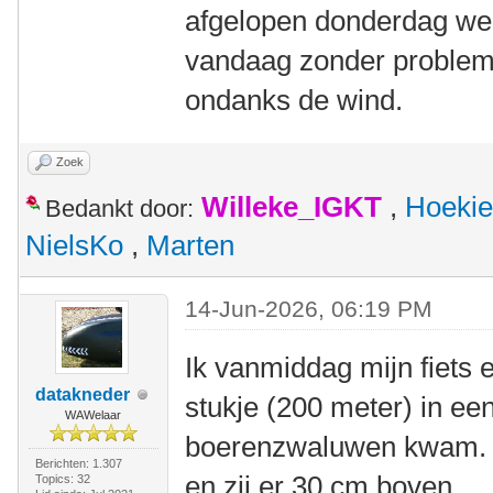
afgelopen donderdag weer
vandaag zonder probleme
ondanks de wind.
Zoek
Willeke_IGKT
,
Hoekie
Bedankt door:
NielsKo
,
Marten
14-Jun-2026, 06:19 PM
Ik vanmiddag mijn fiets 
datakneder
stukje (200 meter) in e
WAWelaar
boerenzwaluwen kwam. Ik
Berichten: 1.307
en zij er 30 cm boven.
Topics: 32