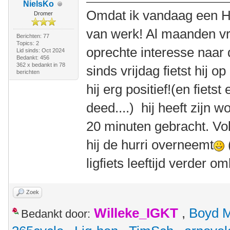
NielsKo
Omdat ik vandaag een Hu
Dromer
van werk! Al maanden vr
Berichten: 77
Topics: 2
oprechte interesse naar 
Lid sinds: Oct 2024
Bedankt: 456
362 x bedankt in 78
sinds vrijdag fietst hij o
berichten
hij erg positief!(en fietst
deed....) hij heeft zijn 
20 minuten gebracht. Vol
hij de hurri overneemt
ligfiets leeftijd verder om
Zoek
Willeke_IGKT
,
Boyd 
Bedankt door: