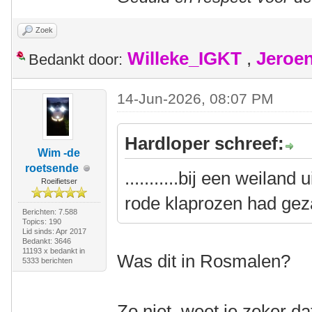
Zoek
Willeke_IGKT
,
Jeroe
Bedankt door:
14-Jun-2026, 08:07 PM
Hardloper schreef:
Wim -de
roetsende
...........bij een weilan
Roeifietser
rode klaprozen had gez
Berichten: 7.588
Topics: 190
Lid sinds: Apr 2017
Bedankt: 3646
11193 x bedankt in
Was dit in Rosmalen?
5333 berichten
Zo niet, weet je zeker d