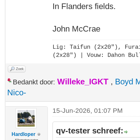
In Flanders fields.
John McCrae
Lig: Taifun (2x20"),
Fura
(2x28")
| Vouw: Dahon Bul
Zoek
Willeke_IGKT
,
Boyd 
Bedankt door:
Nico-
15-Jun-2026, 01:07 PM
qv-tester schreef:
Hardloper