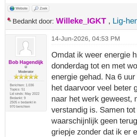
Website
Zoek
Willeke_IGKT
,
Lig-he
Bedankt door:
14-Jun-2026, 04:53 PM
Omdat ik weer energie ha
Bob Hagendijk
donderdag tot en met wo
Moderator
energie gehad. Na 6 uur 
Berichten: 1.036
het daarvoor veel beter g
Topics: 51
Lid sinds: May 2022
naar het werk geweest, 
Bedankt: 9
2505 x bedankt in
970 berichten
verstandig is. Samen to
waarschijnlijk geen teru
griepje zonder dat ik er