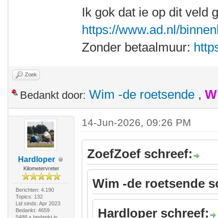
Ik gok dat ie op dit veld g
https://www.ad.nl/binnen
Zonder betaalmuur:
http
Zoek
Wim -de roetsende
,
W
Bedankt door:
14-Jun-2026, 09:26 PM
ZoefZoef schreef:
Hardloper
Kilometervreter
Wim -de roetsende s
Berichten: 4.190
Topics: 132
Lid sinds: Apr 2023
Hardloper schreef:
Bedankt: 4659
5488 x bedankt in