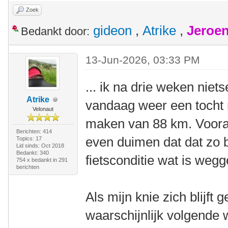
Zoek
gideon
,
Atrike
,
Jeroen
Bedankt door:
13-Jun-2026, 03:33 PM
... ik na drie weken niet
Atrike
vandaag weer een tocht
Velonaut
maken van 88 km. Voorals
Berichten: 414
even duimen dat dat zo bl
Topics: 17
Lid sinds: Oct 2018
Bedankt: 340
fietsconditie wat is weg
754 x bedankt in 291
berichten
Als mijn knie zich blijft 
waarschijnlijk volgende 