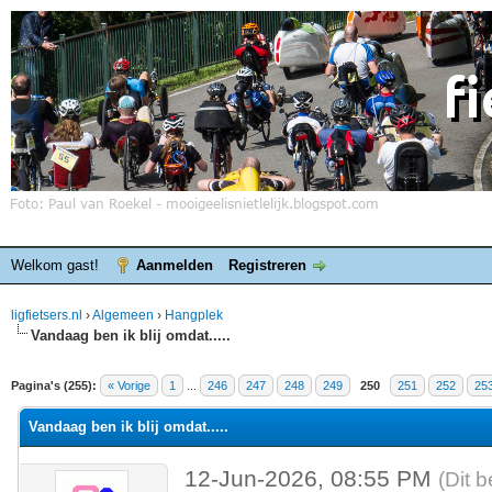
Welkom gast!
Aanmelden
Registreren
ligfietsers.nl
›
Algemeen
›
Hangplek
Vandaag ben ik blij omdat.....
elde waardering is 4.25
Pagina's (255):
« Vorige
1
...
246
247
248
249
250
251
252
25
Vandaag ben ik blij omdat.....
12-Jun-2026, 08:55 PM
(Dit b