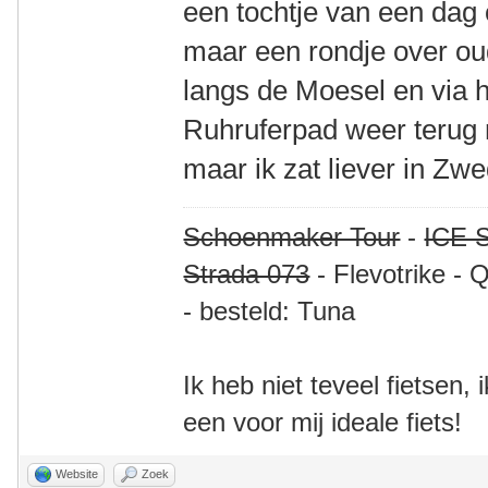
een tochtje van een dag
maar een rondje over oud
langs de Moesel en via 
Ruhruferpad weer terug
maar ik zat liever in Zw
Schoenmaker Tour
-
ICE S
Strada 073
- Flevotrike - 
- besteld: Tuna
Ik heb niet teveel fietsen,
een voor mij ideale fiets!
Website
Zoek