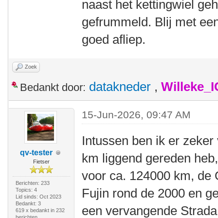
naast het kettingwiel ge
gefrummeld. Blij met ee
goed afliep.
Zoek
datakneder
,
Willeke_
Bedankt door:
15-Jun-2026, 09:47 AM
Intussen ben ik er zeker
qv-tester
km liggend gereden heb
Fietser
voor ca. 124000 km, de 
Berichten: 233
Fujin rond de 2000 en g
Topics: 4
Lid sinds: Oct 2023
Bedankt: 3
een vervangende Strada 
619 x bedankt in 232
berichten