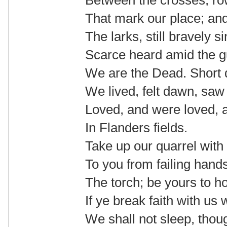
Between the crosses, ro
That mark our place; and
The larks, still bravely si
Scarce heard amid the g
We are the Dead. Short
We lived, felt dawn, saw
Loved, and were loved, 
In Flanders fields.
Take up our quarrel with 
To you from failing hand
The torch; be yours to hol
If ye break faith with us
We shall not sleep, tho