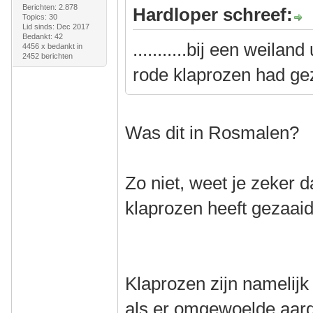
Berichten: 2.878
Hardloper schreef:
Topics: 30
Lid sinds: Dec 2017
Bedankt: 42
...........bij een weila
4456 x bedankt in
2452 berichten
rode klaprozen had ge
Was dit in Rosmalen?
Zo niet, weet je zeker 
klaprozen heeft gezaai
Klaprozen zijn namelijk
als er omgewoelde aarde