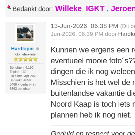
Willeke_IGKT
,
Jeroe
Bedankt door:
13-Jun-2026, 06:38 PM
(Dit b
Jun-2026, 06:39 PM door
Hardl
Kunnen we ergens een r
Hardloper
Kilometervreter
eventueel mooie foto´s?
Berichten: 4.190
dingen die ik nog weleen
Topics: 132
Lid sinds: Apr 2023
Misschien is het wel de 
Bedankt: 4659
5488 x bedankt in
3563 berichten
buitenlandse vakantie di
Noord Kaap is toch iets 
plannen heb ik nog niet.
Geduld en respect voor d