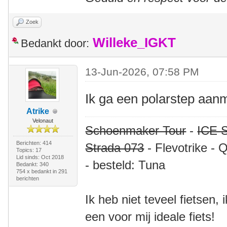
Zoek
Willeke_IGKT
Bedankt door:
13-Jun-2026, 07:58 PM
Ik ga een polarstep aan
Atrike
Velonaut
Schoenmaker Tour
-
ICE S
Berichten: 414
Strada 073
- Flevotrike - 
Topics: 17
Lid sinds: Oct 2018
- besteld: Tuna
Bedankt: 340
754 x bedankt in 291
berichten
Ik heb niet teveel fietsen,
een voor mij ideale fiets!