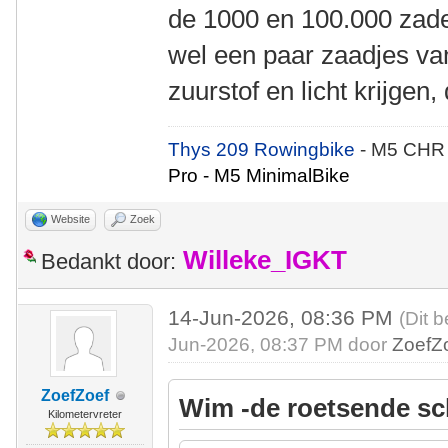
de 1000 en 100.000 zade
wel een paar zaadjes va
zuurstof en licht krijgen
Thys 209 Rowingbike
- M5 CHR
Pro - M5 MinimalBike
Website
Zoek
Willeke_IGKT
Bedankt door:
14-Jun-2026, 08:36 PM
(Dit b
Jun-2026, 08:37 PM door
ZoefZ
ZoefZoef
Wim -de roetsende sc
Kilometervreter