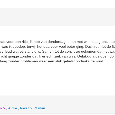
had voor een ritje. Ik heb van donderdag tot en met woensdag ontzette
was ik doodop, terwijl het daarvoor veel beter ging. Dus niet met de fi
verlegd wat verstandig is. Samen tot de conclusie gekomen dat het waa
licht griepje zonder dat ik er echt ziek van was. Gelukkig afgelopen d
ndaag zonder problemen weer een stuk gefietst ondanks de wind.
n S
,
Atrike
,
NielsKo
,
Marten