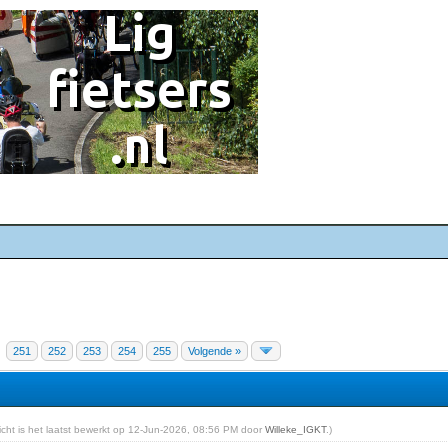
251
252
253
254
255
Volgende »
richt is het laatst bewerkt op 12-Jun-2026, 08:56 PM door
Willeke_IGKT
.)