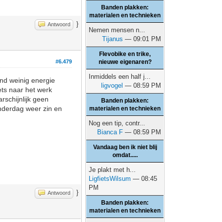
Banden plakken:
materialen en technieken
}
Antwoord
Nemen mensen n...
Tijanus
— 09:01 PM
Flevobike en trike,
#6.479
nieuwe eigenaren?
Inmiddels een half j...
nd weinig energie
ligvogel
— 08:59 PM
ets naar het werk
rschijnlijk geen
Banden plakken:
onderdag weer zin en
materialen en technieken
Nog een tip, contr...
Bianca F
— 08:59 PM
Vandaag ben ik niet blij
omdat.....
Je plakt met h...
LigfietsWilsum
— 08:45
PM
}
Antwoord
Banden plakken:
materialen en technieken