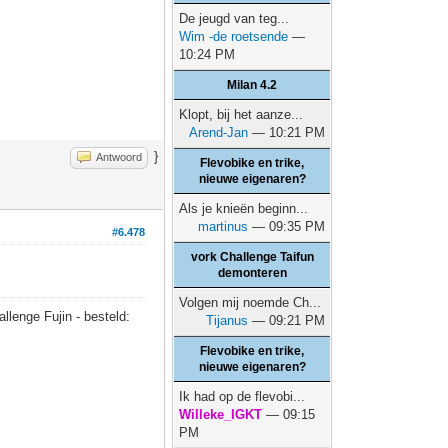
De jeugd van teg...
Wim -de roetsende
—
10:24 PM
Milan 4.2
Klopt, bij het aanze...
Arend-Jan
— 10:21 PM
}
Antwoord
Flevobike en trike,
nieuwe eigenaren?
Als je knieën beginn...
martinus
— 09:35 PM
#6.478
vork Challenge Taifun
demonteren
Volgen mij noemde Ch...
allenge Fujin - besteld:
Tijanus
— 09:21 PM
Flevobike en trike,
nieuwe eigenaren?
Ik had op de flevobi...
Willeke_IGKT
— 09:15
PM