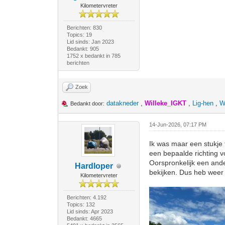
Kilometervreter
Berichten: 830
Topics: 19
Lid sinds: Jan 2023
Bedankt: 905
1752 x bedankt in 785
berichten
Zoek
datakneder
,
Willeke_IGKT
,
Lig-hen
,
W
Bedankt door:
14-Jun-2026, 07:17 PM
Ik was maar een stukje 
een bepaalde richting v
Oorspronkelijk een and
Hardloper
bekijken. Dus heb weer 
Kilometervreter
Berichten: 4.192
Topics: 132
Lid sinds: Apr 2023
Bedankt: 4665