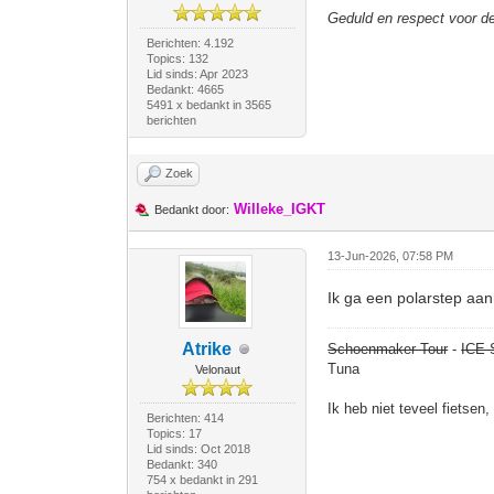
Geduld en respect voor 
Berichten: 4.192
Topics: 132
Lid sinds: Apr 2023
Bedankt: 4665
5491 x bedankt in 3565
berichten
Zoek
Willeke_IGKT
Bedankt door:
13-Jun-2026, 07:58 PM
Ik ga een polarstep aa
Atrike
Schoenmaker Tour
-
ICE 
Tuna
Velonaut
Ik heb niet teveel fietsen
Berichten: 414
Topics: 17
Lid sinds: Oct 2018
Bedankt: 340
754 x bedankt in 291