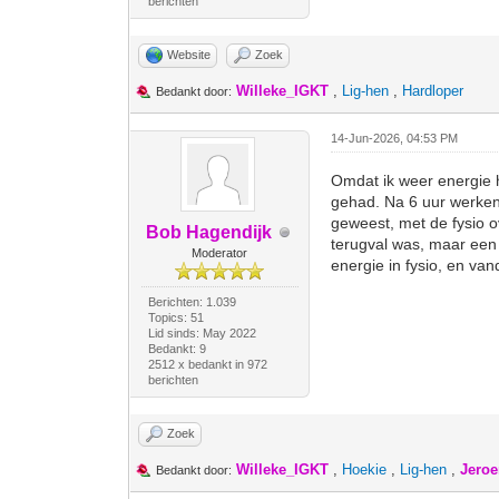
berichten
Website
Zoek
Willeke_IGKT
,
Lig-hen
,
Hardloper
Bedankt door:
14-Jun-2026, 04:53 PM
Omdat ik weer energie 
gehad. Na 6 uur werken 
geweest, met de fysio o
Bob Hagendijk
terugval was, maar een 
Moderator
energie in fysio, en va
Berichten: 1.039
Topics: 51
Lid sinds: May 2022
Bedankt: 9
2512 x bedankt in 972
berichten
Zoek
Willeke_IGKT
,
Hoekie
,
Lig-hen
,
Jeroe
Bedankt door: