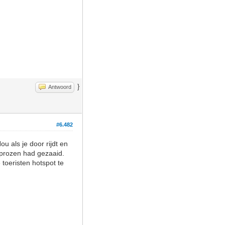
}
Antwoord
#6.482
u als je door rijdt en
aprozen had gezaaid.
toeristen hotspot te