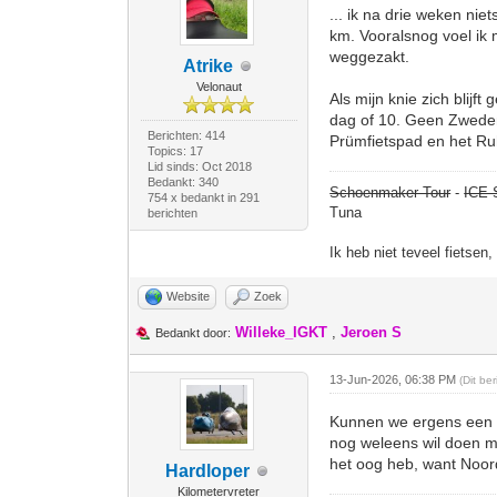
... ik na drie weken n
km. Vooralsnog voel ik mi
weggezakt.
Atrike
Velonaut
Als mijn knie zich blijf
dag of 10. Geen Zweden
Berichten: 414
Prümfietspad en het Ru
Topics: 17
Lid sinds: Oct 2018
Bedankt: 340
Schoenmaker Tour
-
ICE 
754 x bedankt in 291
Tuna
berichten
Ik heb niet teveel fietsen
Website
Zoek
Willeke_IGKT
,
Jeroen S
Bedankt door:
13-Jun-2026, 06:38 PM
(Dit be
Kunnen we ergens een r
nog weleens wil doen me
het oog heb, want Noord
Hardloper
Kilometervreter