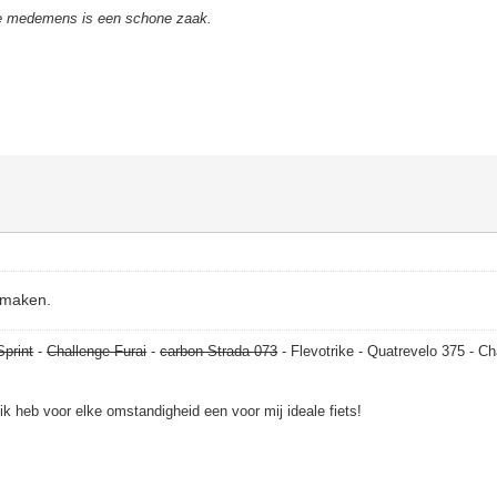
de medemens is een schone zaak.
nmaken.
Sprint
-
Challenge Furai
-
carbon Strada 073
- Flevotrike - Quatrevelo 375 - Ch
, ik heb voor elke omstandigheid een voor mij ideale fiets!