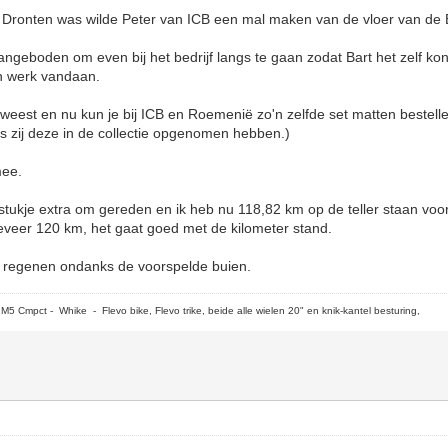
in Dronten was wilde Peter van ICB een mal maken van de vloer van de
ngeboden om even bij het bedrijf langs te gaan zodat Bart het zelf kon 
jn werk vandaan.
eest en nu kun je bij ICB en Roemenië zo'n zelfde set matten bestellen 
als zij deze in de collectie opgenomen hebben.)
mee.
tukje extra om gereden en ik heb nu 118,82 km op de teller staan voo
eveer 120 km, het gaat goed met de kilometer stand.
at regenen ondanks de voorspelde buien.
5 Cmpct - Whike - Flevo bike, Flevo trike, beide alle wielen 20" en knik-kantel besturing,