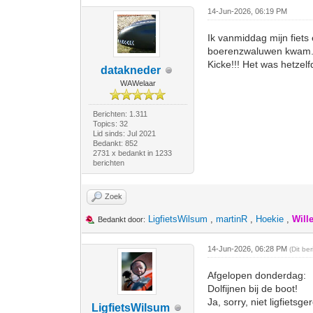
14-Jun-2026, 06:19 PM
Ik vanmiddag mijn fiets
boerenzwaluwen kwam. I
Kicke!!! Het was hetzelf
datakneder
WAWelaar
Berichten: 1.311
Topics: 32
Lid sinds: Jul 2021
Bedankt: 852
2731 x bedankt in 1233
berichten
Zoek
LigfietsWilsum
,
martinR
,
Hoekie
,
Will
Bedankt door:
14-Jun-2026, 06:28 PM
(Dit be
Afgelopen donderdag:
Dolfijnen bij de boot!
Ja, sorry, niet ligfietsg
LigfietsWilsum