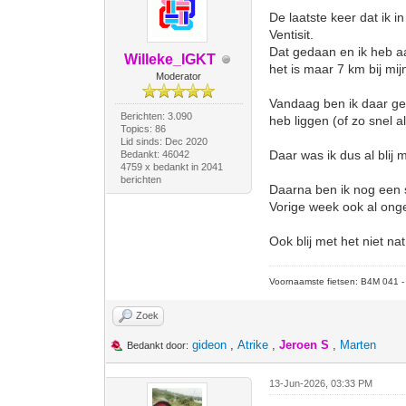
De laatste keer dat ik 
Ventisit.
Dat gedaan en ik heb aa
Willeke_IGKT
het is maar 7 km bij mi
Moderator
Vandaag ben ik daar gew
Berichten: 3.090
heb liggen (of zo snel 
Topics: 86
Lid sinds: Dec 2020
Daar was ik dus al blij 
Bedankt: 46042
4759 x bedankt in 2041
berichten
Daarna ben ik nog een s
Vorige week ook al ong
Ook blij met het niet n
Voornaamste fietsen: B4M 041 - M
Zoek
gideon
,
Atrike
,
Jeroen S
,
Marten
Bedankt door:
13-Jun-2026, 03:33 PM