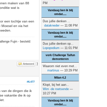
kunnen maken van 88
PM
onditie wat is
Vandaag ben ik blij
omdat.....
voor een tochtje van een
Dus jullie denken ...
datakneder
— 11:08 PM
 Moesel en via het
 Zweden.
Vandaag ben ik blij
omdat.....
allenge Fujin - besteld:
Dus jullie denken op...
Lopopodium
— 11:01 PM
vork Challenge Taifun
demonteren
}
Antwoord
Waarom niet even met...
martinus
— 10:29 PM
Milan 4.2
#6.477
Klopt, bij het aan...
Wim -de roetsende
—
 van de dingen die ik
10:27 PM
se vakantie die ik op
iet.
Vandaag ben ik blij
omdat.....