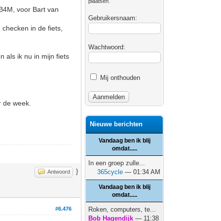
plaatsen.
 B4M, voor Bart van
Gebruikersnaam:
checken in de fiets,
Wachtwoord:
als ik nu in mijn fiets
Mij onthouden
r de week.
Nieuwe berichten
Vandaag ben ik blij
omdat.....
In een groep zulle...
}
365cycle
— 01:34 AM
Antwoord
Vandaag ben ik blij
omdat.....
#6.476
Roken, computers, te...
Bob Hagendijk
— 11:38