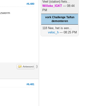
Veel (station) fiets...
#6.480
Willeke_IGKT
— 08:44
PM
e zwerm
vork Challenge Taifun
demonteren
118 Nee, het is een...
veloc_h
— 08:25 PM
}
Antwoord
#6.481