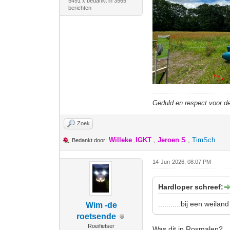
5491 x bedankt in 3565
berichten
Geduld en respect voor 
Zoek
Willeke_IGKT
,
Jeroen S
,
TimSch
Bedankt door:
14-Jun-2026, 08:07 PM
Hardloper schreef:
...........bij een wei
Wim -de
roetsende
Roeifietser
Was dit in Rosmalen?