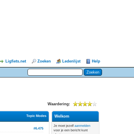
Ligfiets.net
Zoeken
Ledenlijst
Help
Waardering:
Topic Modes
Welkom
Je moet jezelf
aanmelden
#6.475
voor je een bericht kunt