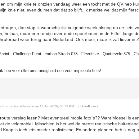
ietsen om mijn knie te ontzien vandaag weer een tocht met de QV heb 
jn knie niet, even duimen dat dat zo blijft. Ik merkte wel dat mijn fietsc
t gedragen, dan stap ik waarschijnlijk volgende week alsnog op de fiets 
, helaas, maar een rondje over oude spoorbanen in de Eiffel, langs de
hruferpad weer terug naar Nederland. Ook mooi, maar ik zat liever in
Sprint
-
Challenge Furai
-
carbon Strada 073
- Flevotrike - Quatrevelo 375 - Ch
, ik heb voor elke omstandigheid een voor mij ideale fiets!
richt is het laatst bewerkt op 13-Jun-2026, 06:39 PM door
Hardloper
.)
oute verslag lezen? Met eventueel mooie foto´s?? Want Moesel is een
t de velomobiel. Misschien is het wel de meest realistische buitenland
 Kaap is toch iets minder realistische. En andere plannen heb ik nog n