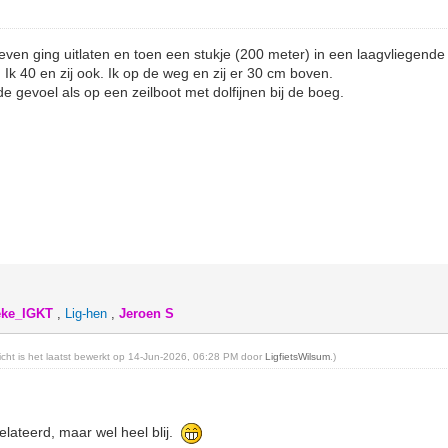
 even ging uitlaten en toen een stukje (200 meter) in een laagvliegend
k 40 en zij ook. Ik op de weg en zij er 30 cm boven.
de gevoel als op een zeilboot met dolfijnen bij de boeg.
eke_IGKT
,
Lig-hen
,
Jeroen S
richt is het laatst bewerkt op 14-Jun-2026, 06:28 PM door
LigfietsWilsum
.)
erelateerd, maar wel heel blij.