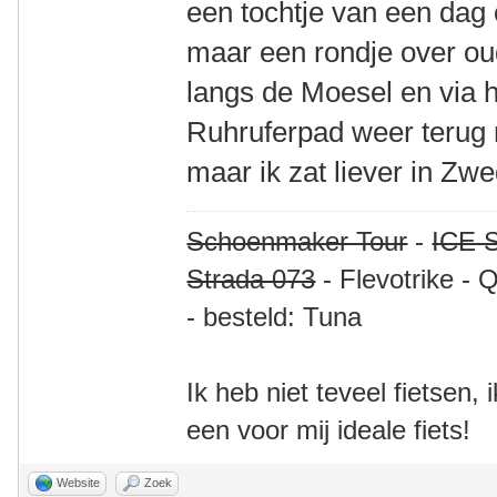
een tochtje van een dag
maar een rondje over oud
langs de Moesel en via 
Ruhruferpad weer terug
maar ik zat liever in Zw
Schoenmaker Tour
-
ICE S
Strada 073
- Flevotrike - 
- besteld: Tuna
Ik heb niet teveel fietsen,
een voor mij ideale fiets!
Website
Zoek