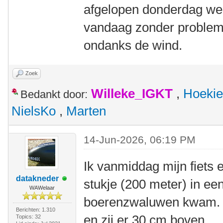
afgelopen donderdag weer
vandaag zonder probleme
ondanks de wind.
Zoek
Willeke_IGKT
,
Hoekie
Bedankt door:
NielsKo
,
Marten
14-Jun-2026, 06:19 PM
Ik vanmiddag mijn fiets 
datakneder
stukje (200 meter) in e
WAWelaar
boerenzwaluwen kwam. Ik
Berichten: 1.310
en zij er 30 cm boven.
Topics: 32