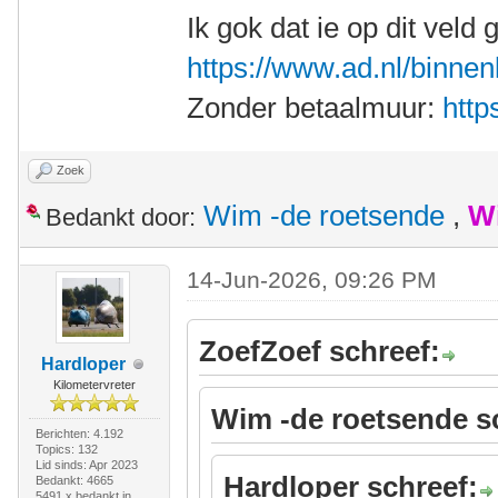
Ik gok dat ie op dit veld g
https://www.ad.nl/binnen
Zonder betaalmuur:
http
Zoek
Wim -de roetsende
,
W
Bedankt door:
14-Jun-2026, 09:26 PM
ZoefZoef schreef:
Hardloper
Kilometervreter
Wim -de roetsende s
Berichten: 4.192
Topics: 132
Lid sinds: Apr 2023
Hardloper schreef:
Bedankt: 4665
5491 x bedankt in