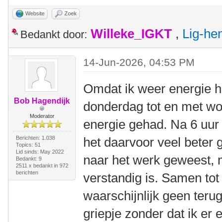
Website
Zoek
Willeke_IGKT
,
Lig-he
Bedankt door:
14-Jun-2026, 04:53 PM
Omdat ik weer energie ha
Bob Hagendijk
donderdag tot en met wo
Moderator
energie gehad. Na 6 uur 
Berichten: 1.038
het daarvoor veel beter g
Topics: 51
Lid sinds: May 2022
naar het werk geweest, 
Bedankt: 9
2511 x bedankt in 972
berichten
verstandig is. Samen to
waarschijnlijk geen teru
griepje zonder dat ik er