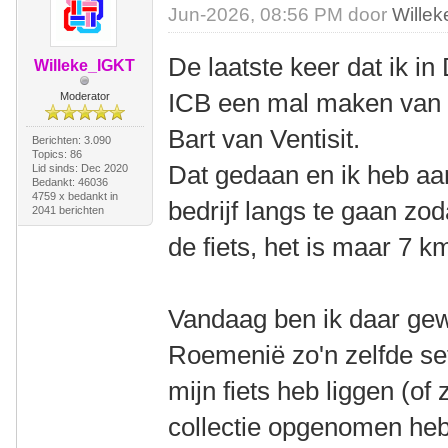
Jun-2026, 08:56 PM door
Wille
De laatste keer dat ik i
Willeke_IGKT
ICB een mal maken van 
Moderator
Bart van Ventisit.
Berichten: 3.090
Topics: 86
Dat gedaan en ik heb aa
Lid sinds: Dec 2020
Bedankt: 46036
4759 x bedankt in
bedrijf langs te gaan zod
2041 berichten
de fiets, het is maar 7 k
Vandaag ben ik daar gew
Roemenië zo'n zelfde set
mijn fiets heb liggen (of 
collectie opgenomen he