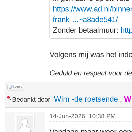
https://www.ad.nl/binne
frank-...~a8ade541/
Zonder betaalmuur:
htt
Volgens mij was het inde
Geduld en respect voor d
Zoek
Wim -de roetsende
,
W
Bedankt door:
14-Jun-2026, 10:38 PM
Vandaag maar weer eens l