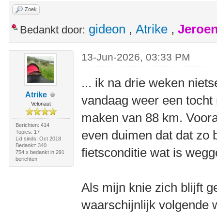
Zoek
gideon
,
Atrike
,
Jeroen
Bedankt door:
13-Jun-2026, 03:33 PM
... ik na drie weken niet
Atrike
vandaag weer een tocht
Velonaut
maken van 88 km. Voorals
Berichten: 414
even duimen dat dat zo bl
Topics: 17
Lid sinds: Oct 2018
Bedankt: 340
fietsconditie wat is weg
754 x bedankt in 291
berichten
Als mijn knie zich blijft 
waarschijnlijk volgende 