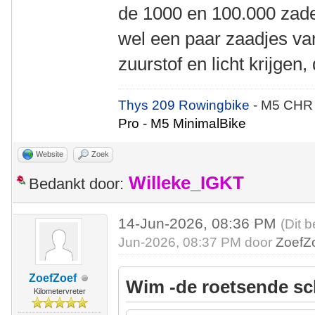
de 1000 en 100.000 zade
wel een paar zaadjes va
zuurstof en licht krijgen
Thys 209 Rowingbike
- M5 CHR
Pro - M5 MinimalBike
Website
Zoek
Willeke_IGKT
Bedankt door:
14-Jun-2026, 08:36 PM
(Dit b
Jun-2026, 08:37 PM door
ZoefZ
ZoefZoef
Wim -de roetsende sc
Kilometervreter