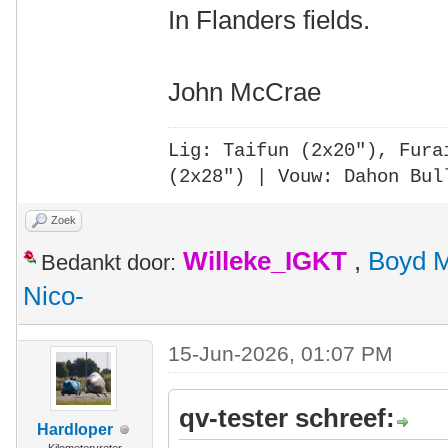
In Flanders fields.
John McCrae
Lig: Taifun (2x20"),
Fura
(2x28")
| Vouw: Dahon Bul
Zoek
Willeke_IGKT
,
Boyd 
Bedankt door:
Nico-
15-Jun-2026, 01:07 PM
qv-tester schreef:
Hardloper