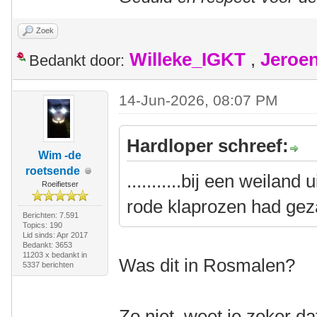
Zoek
Willeke_IGKT
,
Jeroe
Bedankt door:
14-Jun-2026, 08:07 PM
Hardloper schreef:
Wim -de
roetsende
...........bij een weilan
Roeifietser
rode klaprozen had gez
Berichten: 7.591
Topics: 190
Lid sinds: Apr 2017
Bedankt: 3653
11203 x bedankt in
Was dit in Rosmalen?
5337 berichten
Zo niet, weet je zeker d