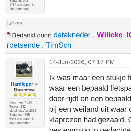
Bedankt: 903
1752 x bedankt in
785 berichten
Zoek
datakneder
,
Willeke_
Bedankt door:
roetsende
,
TimSch
14-Jun-2026, 07:17 PM
Ik was maar een stukje 
Hardloper
waar een bepaald fietspa
Kilometervreter
door rijdt en een bepaald
Berichten: 4.192
Topics: 132
bij een weiland uit waar
Lid sinds: Apr 2023
Bedankt: 4665
klaprozen had gezaaid. 
5491 x bedankt in
3565 berichten
bestemming in gedachte