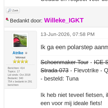
Zoek
Willeke_IGKT
Bedankt door:
13-Jun-2026, 07:58 PM
Ik ga een polarstep aan
Atrike
Velonaut
Schoenmaker Tour
-
ICE S
Berichten: 414
Strada 073
- Flevotrike - 
Topics: 17
Lid sinds: Oct 2018
- besteld: Tuna
Bedankt: 340
754 x bedankt in 291
berichten
Ik heb niet teveel fietsen,
een voor mij ideale fiets!