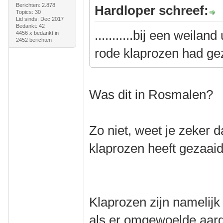
Berichten: 2.878
Hardloper schreef:
Topics: 30
Lid sinds: Dec 2017
Bedankt: 42
...........bij een weila
4456 x bedankt in
2452 berichten
rode klaprozen had ge
Was dit in Rosmalen?
Zo niet, weet je zeker 
klaprozen heeft gezaai
Klaprozen zijn namelijk
als er omgewoelde aarde