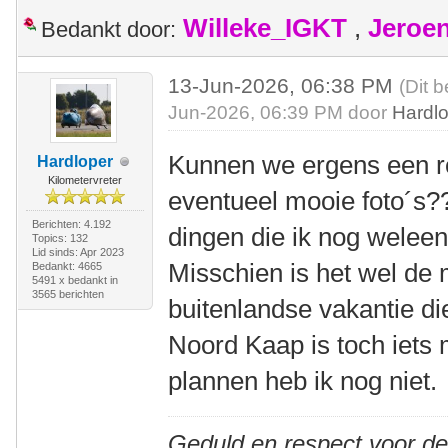
Willeke_IGKT
,
Jeroe
Bedankt door:
13-Jun-2026, 06:38 PM
(Dit b
Jun-2026, 06:39 PM door
Hardl
Kunnen we ergens een r
Hardloper
Kilometervreter
eventueel mooie foto´s?
Berichten: 4.192
dingen die ik nog weleen
Topics: 132
Lid sinds: Apr 2023
Misschien is het wel de 
Bedankt: 4665
5491 x bedankt in
3565 berichten
buitenlandse vakantie di
Noord Kaap is toch iets 
plannen heb ik nog niet.
Geduld en respect voor d