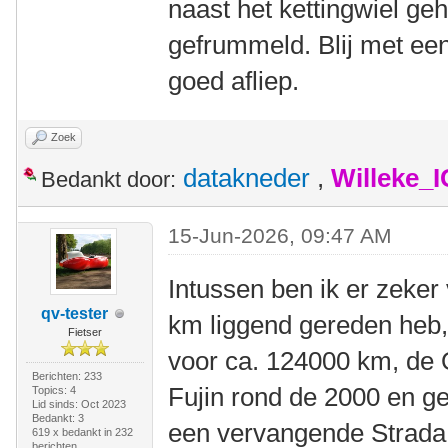
naast het kettingwiel ge
gefrummeld. Blij met ee
goed afliep.
Zoek
datakneder
,
Willeke_
Bedankt door:
15-Jun-2026, 09:47 AM
Intussen ben ik er zeker
qv-tester
km liggend gereden heb
Fietser
voor ca. 124000 km, de 
Berichten: 233
Fujin rond de 2000 en g
Topics: 4
Lid sinds: Oct 2023
Bedankt: 3
een vervangende Strada 
619 x bedankt in 232
berichten