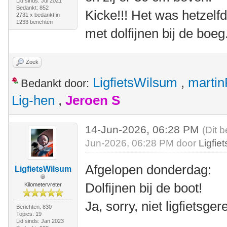
Lid sinds: Jul 2021
Bedankt: 852
Kicke!!! Het was hetzelf
2731 x bedankt in
1233 berichten
met dolfijnen bij de boeg
Zoek
LigfietsWilsum
,
marti
Bedankt door:
Lig-hen
,
Jeroen S
14-Jun-2026, 06:28 PM
(Dit b
Jun-2026, 06:28 PM door
Ligfie
Afgelopen donderdag:
LigfietsWilsum
Dolfijnen bij de boot!
Kilometervreter
Ja, sorry, niet ligfietsge
Berichten: 830
Topics: 19
Lid sinds: Jan 2023