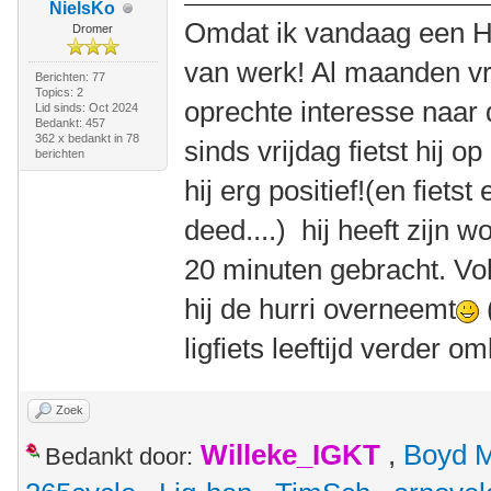
NielsKo
Omdat ik vandaag een Hu
Dromer
van werk! Al maanden vr
Berichten: 77
Topics: 2
oprechte interesse naar 
Lid sinds: Oct 2024
Bedankt: 457
362 x bedankt in 78
sinds vrijdag fietst hij o
berichten
hij erg positief!(en fietst
deed....) hij heeft zijn 
20 minuten gebracht. Vol
hij de hurri overneemt
ligfiets leeftijd verder om
Zoek
Willeke_IGKT
,
Boyd 
Bedankt door: