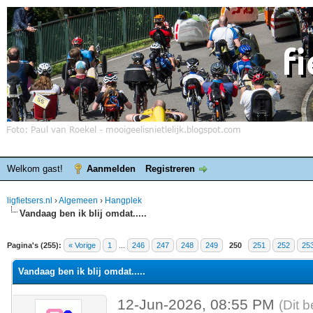
Welkom gast!
Aanmelden
Registreren
ligfietsers.nl
›
Algemeen
›
Hangplek
Vandaag ben ik blij omdat.....
elde waardering is 4.25
Pagina's (255):
« Vorige
1
...
246
247
248
249
250
251
252
25
Vandaag ben ik blij omdat.....
12-Jun-2026, 08:55 PM
(Dit b