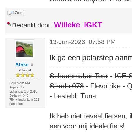
Zoek
Willeke_IGKT
Bedankt door:
13-Jun-2026, 07:58 PM
Ik ga een polarstep aan
Atrike
Velonaut
Schoenmaker Tour
-
ICE S
Berichten: 414
Strada 073
- Flevotrike - 
Topics: 17
Lid sinds: Oct 2018
- besteld: Tuna
Bedankt: 340
754 x bedankt in 291
berichten
Ik heb niet teveel fietsen,
een voor mij ideale fiets!