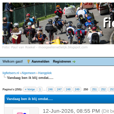
Welkom gast!
Aanmelden
Registreren
ligfietsers.nl
›
Algemeen
›
Hangplek
Vandaag ben ik blij omdat.....
elde waardering is 4.25
Pagina's (255):
« Vorige
1
...
246
247
248
249
250
251
252
25
Vandaag ben ik blij omdat.....
12-Jun-2026, 08:55 PM
(Dit b