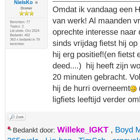
NielsKo
Omdat ik vandaag een Hu
Dromer
van werk! Al maanden vr
Berichten: 77
Topics: 2
oprechte interesse naar 
Lid sinds: Oct 2024
Bedankt: 462
363 x bedankt in 79
sinds vrijdag fietst hij o
berichten
hij erg positief!(en fietst
deed....) hij heeft zijn 
20 minuten gebracht. Vol
hij de hurri overneemt
ligfiets leeftijd verder om
Zoek
Willeke_IGKT
,
Boyd 
Bedankt door: