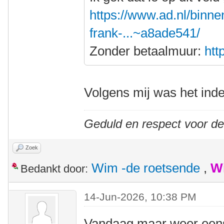
https://www.ad.nl/binne
frank-...~a8ade541/
Zonder betaalmuur:
htt
Volgens mij was het inde
Geduld en respect voor d
Zoek
Wim -de roetsende
,
W
Bedankt door:
14-Jun-2026, 10:38 PM
Vandaag maar weer eens l