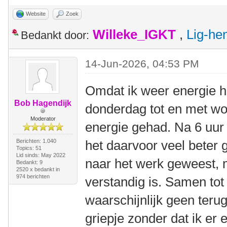
Website
Zoek
Willeke_IGKT
,
Lig-he
Bedankt door:
14-Jun-2026, 04:53 PM
Omdat ik weer energie ha
Bob Hagendijk
donderdag tot en met wo
Moderator
energie gehad. Na 6 uur 
Berichten: 1.040
het daarvoor veel beter g
Topics: 51
Lid sinds: May 2022
naar het werk geweest, 
Bedankt: 9
2520 x bedankt in
974 berichten
verstandig is. Samen to
waarschijnlijk geen teru
griepje zonder dat ik er