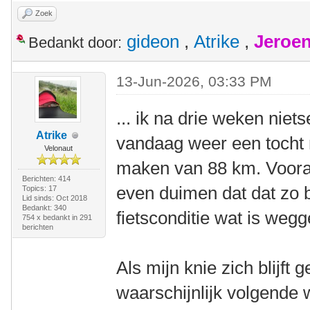
Zoek
gideon
,
Atrike
,
Jeroen
Bedankt door:
13-Jun-2026, 03:33 PM
... ik na drie weken niet
Atrike
vandaag weer een tocht
Velonaut
maken van 88 km. Voorals
Berichten: 414
even duimen dat dat zo bl
Topics: 17
Lid sinds: Oct 2018
Bedankt: 340
fietsconditie wat is weg
754 x bedankt in 291
berichten
Als mijn knie zich blijft 
waarschijnlijk volgende 