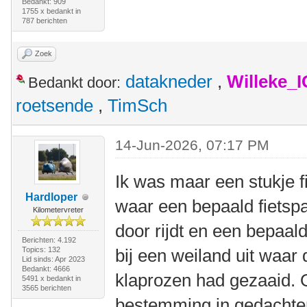
Bedankt: 909
1755 x bedankt in
787 berichten
Zoek
datakneder
,
Willeke_
Bedankt door:
roetsende
,
TimSch
14-Jun-2026, 07:17 PM
Ik was maar een stukje 
Hardloper
waar een bepaald fietspa
Kilometervreter
door rijdt en een bepaald
Berichten: 4.192
Topics: 132
bij een weiland uit waar
Lid sinds: Apr 2023
Bedankt: 4666
klaprozen had gezaaid. 
5491 x bedankt in
3565 berichten
bestemming in gedachte