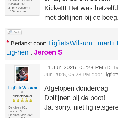
Lid sinds: Jul 2021
Bedankt: 853
Kicke!!! Het was hetzelf
2736 x bedankt in
1236 berichten
met dolfijnen bij de boeg
Zoek
LigfietsWilsum
,
marti
Bedankt door:
Lig-hen
,
Jeroen S
14-Jun-2026, 06:28 PM
(Dit b
Jun-2026, 06:28 PM door
Ligfie
Afgelopen donderdag:
LigfietsWilsum
Dolfijnen bij de boot!
Kilometervreter
Ja, sorry, niet ligfietsge
Berichten: 831
Topics: 19
Lid sinds: Jan 2023