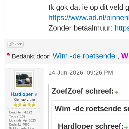
Ik gok dat ie op dit veld g
https://www.ad.nl/binnen
Zonder betaalmuur:
http
Zoek
Wim -de roetsende
,
W
Bedankt door:
14-Jun-2026, 09:26 PM
ZoefZoef schreef:
Hardloper
Kilometervreter
Wim -de roetsende s
Berichten: 4.192
Topics: 132
Lid sinds: Apr 2023
Hardloper schreef:
Bedankt: 4666
5491 x bedankt in