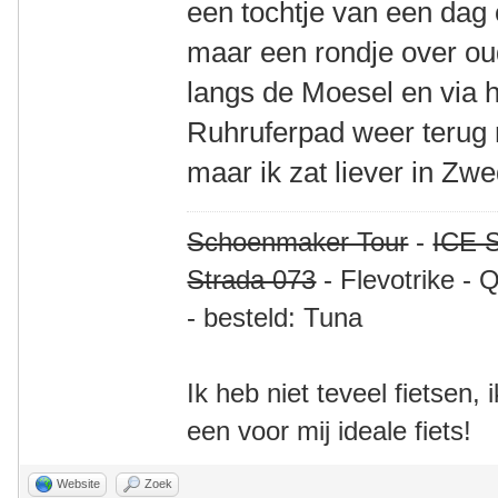
een tochtje van een dag
maar een rondje over oud
langs de Moesel en via 
Ruhruferpad weer terug
maar ik zat liever in Zw
Schoenmaker Tour
-
ICE S
Strada 073
- Flevotrike - 
- besteld: Tuna
Ik heb niet teveel fietsen,
een voor mij ideale fiets!
Website
Zoek