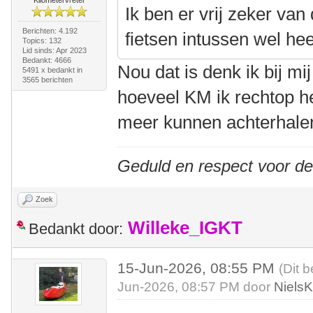
Kilometervreter
Ik ben er vrij zeker van
Berichten: 4.192
fietsen intussen wel he
Topics: 132
Lid sinds: Apr 2023
Bedankt: 4666
Nou dat is denk ik bij mi
5491 x bedankt in
3565 berichten
hoeveel KM ik rechtop he
meer kunnen achterhal
Geduld en respect voor d
Zoek
Willeke_IGKT
Bedankt door:
15-Jun-2026, 08:55 PM
(Dit b
Jun-2026, 08:57 PM door
Niels