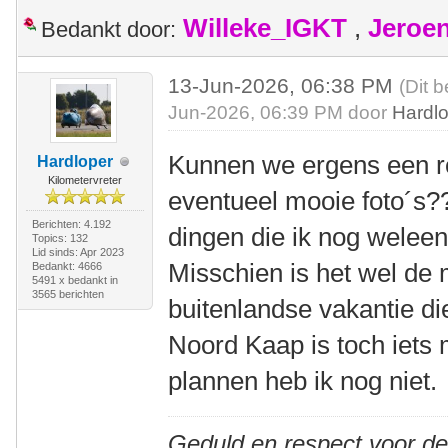
Willeke_IGKT
,
Jeroe
Bedankt door:
13-Jun-2026, 06:38 PM
(Dit b
Jun-2026, 06:39 PM door
Hardl
Kunnen we ergens een r
Hardloper
Kilometervreter
eventueel mooie foto´s?
Berichten: 4.192
dingen die ik nog weleen
Topics: 132
Lid sinds: Apr 2023
Misschien is het wel de 
Bedankt: 4666
5491 x bedankt in
3565 berichten
buitenlandse vakantie di
Noord Kaap is toch iets 
plannen heb ik nog niet.
Geduld en respect voor d