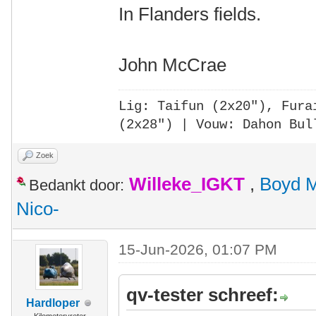
In Flanders fields.
John McCrae
Lig: Taifun (2x20"),
Fura
(2x28")
| Vouw: Dahon Bul
Zoek
Willeke_IGKT
,
Boyd 
Bedankt door:
Nico-
15-Jun-2026, 01:07 PM
qv-tester schreef:
Hardloper