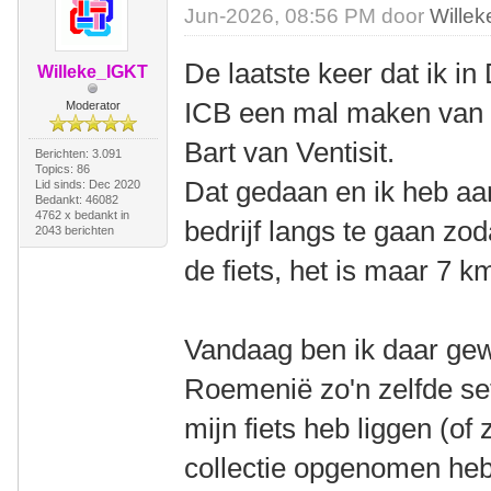
Jun-2026, 08:56 PM door
Wille
De laatste keer dat ik i
Willeke_IGKT
ICB een mal maken van 
Moderator
Bart van Ventisit.
Berichten: 3.091
Topics: 86
Dat gedaan en ik heb aa
Lid sinds: Dec 2020
Bedankt: 46082
4762 x bedankt in
bedrijf langs te gaan zod
2043 berichten
de fiets, het is maar 7 k
Vandaag ben ik daar gew
Roemenië zo'n zelfde set
mijn fiets heb liggen (of 
collectie opgenomen he