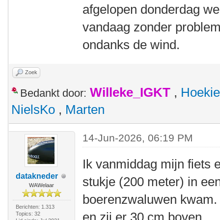
afgelopen donderdag weer
vandaag zonder probleme
ondanks de wind.
Zoek
Willeke_IGKT
,
Hoekie
Bedankt door:
NielsKo
,
Marten
14-Jun-2026, 06:19 PM
Ik vanmiddag mijn fiets 
datakneder
stukje (200 meter) in e
WAWelaar
boerenzwaluwen kwam. Ik
Berichten: 1.313
en zij er 30 cm boven.
Topics: 32