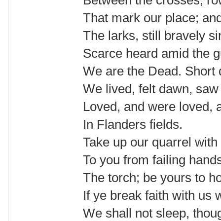
Between the crosses, ro
That mark our place; and
The larks, still bravely si
Scarce heard amid the g
We are the Dead. Short
We lived, felt dawn, saw
Loved, and were loved, 
In Flanders fields.
Take up our quarrel with 
To you from failing hand
The torch; be yours to hol
If ye break faith with us
We shall not sleep, tho