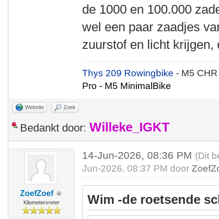
de 1000 en 100.000 zade
wel een paar zaadjes va
zuurstof en licht krijgen
Thys 209 Rowingbike
- M5 CHR
Pro - M5 MinimalBike
Website
Zoek
Willeke_IGKT
Bedankt door:
14-Jun-2026, 08:36 PM
(Dit b
Jun-2026, 08:37 PM door
ZoefZ
ZoefZoef
Wim -de roetsende sc
Kilometervreter