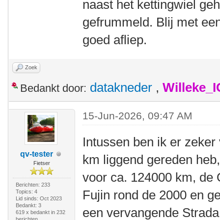
naast het kettingwiel ge
gefrummeld. Blij met ee
goed afliep.
Zoek
datakneder
,
Willeke_
Bedankt door:
15-Jun-2026, 09:47 AM
Intussen ben ik er zeker
qv-tester
km liggend gereden heb
Fietser
voor ca. 124000 km, de 
Berichten: 233
Fujin rond de 2000 en g
Topics: 4
Lid sinds: Oct 2023
Bedankt: 3
een vervangende Strada 
619 x bedankt in 232
berichten