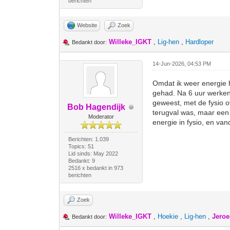
berichten
Website
Zoek
Willeke_IGKT
,
Lig-hen
,
Hardloper
Bedankt door:
14-Jun-2026, 04:53 PM
Omdat ik weer energie 
gehad. Na 6 uur werken 
geweest, met de fysio o
Bob Hagendijk
terugval was, maar een 
Moderator
energie in fysio, en va
Berichten: 1.039
Topics: 51
Lid sinds: May 2022
Bedankt: 9
2516 x bedankt in 973
berichten
Zoek
Willeke_IGKT
,
Hoekie
,
Lig-hen
,
Jeroe
Bedankt door: