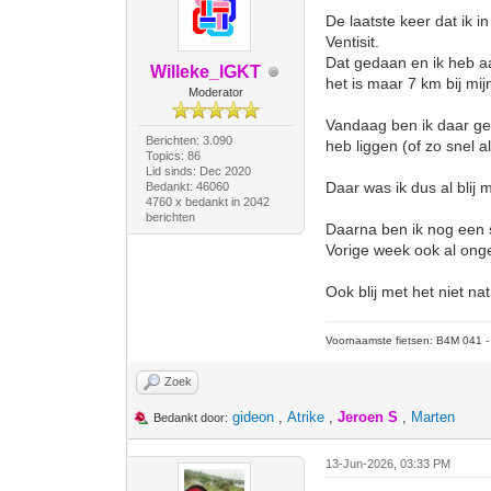
De laatste keer dat ik 
Ventisit.
Dat gedaan en ik heb aa
Willeke_IGKT
het is maar 7 km bij mi
Moderator
Vandaag ben ik daar gew
Berichten: 3.090
heb liggen (of zo snel 
Topics: 86
Lid sinds: Dec 2020
Daar was ik dus al blij 
Bedankt: 46060
4760 x bedankt in 2042
berichten
Daarna ben ik nog een s
Vorige week ook al ong
Ook blij met het niet n
Voornaamste fietsen: B4M 041 - M
Zoek
gideon
,
Atrike
,
Jeroen S
,
Marten
Bedankt door:
13-Jun-2026, 03:33 PM