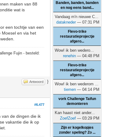
Banden, banden, banden
kunnen maken van 88
en nog eens band...
onditie wat is
Vandaag m'n nieuwe C...
datakneder
— 07:31 PM
voor een tochtje van een
Flevo-trike
 Moesel en via het
restauratieprojectje
 Zweden.
afgero...
Wow! ik ben wedero...
allenge Fujin - besteld:
renehin
— 04:48 PM
Flevo-trike
restauratieprojectje
afgero...
}
Antwoord
Wow! ik ben wederom ...
tiemen
— 04:14 PM
vork Challenge Taifun
demonteren
#6.477
Kan haast niet ander...
 van de dingen die ik
ZoefZoef
— 03:29 PM
se vakantie die ik op
iet.
Zijn er kogelkopjes
zonder speling? Zo ...