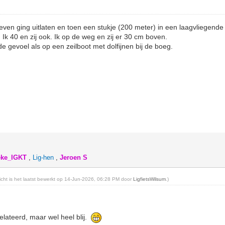
 even ging uitlaten en toen een stukje (200 meter) in een laagvliegend
k 40 en zij ook. Ik op de weg en zij er 30 cm boven.
de gevoel als op een zeilboot met dolfijnen bij de boeg.
eke_IGKT
,
Lig-hen
,
Jeroen S
richt is het laatst bewerkt op 14-Jun-2026, 06:28 PM door
LigfietsWilsum
.)
erelateerd, maar wel heel blij.