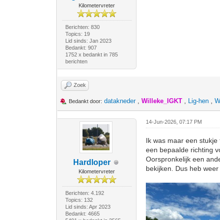
Kilometervreter
Berichten: 830
Topics: 19
Lid sinds: Jan 2023
Bedankt: 907
1752 x bedankt in 785
berichten
Zoek
datakneder
,
Willeke_IGKT
,
Lig-hen
,
W
Bedankt door:
14-Jun-2026, 07:17 PM
Ik was maar een stukje 
een bepaalde richting v
Oorspronkelijk een and
Hardloper
bekijken. Dus heb weer 
Kilometervreter
Berichten: 4.192
Topics: 132
Lid sinds: Apr 2023
Bedankt: 4665