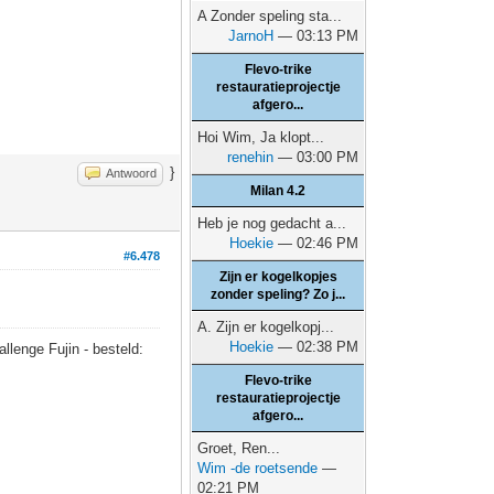
A Zonder speling sta...
JarnoH
— 03:13 PM
Flevo-trike
restauratieprojectje
afgero...
Hoi Wim, Ja klopt...
renehin
— 03:00 PM
}
Antwoord
Milan 4.2
Heb je nog gedacht a...
Hoekie
— 02:46 PM
#6.478
Zijn er kogelkopjes
zonder speling? Zo j...
A. Zijn er kogelkopj...
Hoekie
— 02:38 PM
allenge Fujin - besteld:
Flevo-trike
restauratieprojectje
afgero...
Groet, Ren...
Wim -de roetsende
—
02:21 PM