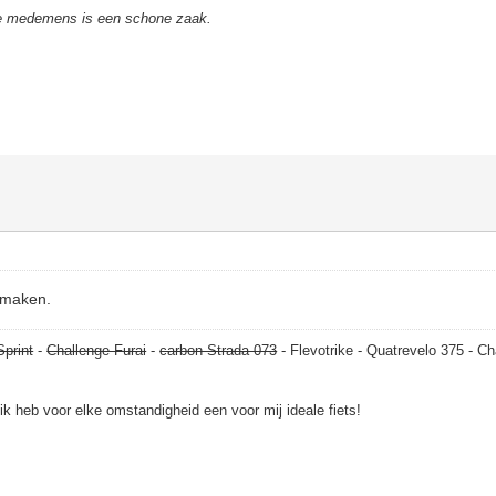
de medemens is een schone zaak.
nmaken.
Sprint
-
Challenge Furai
-
carbon Strada 073
- Flevotrike - Quatrevelo 375 - Ch
, ik heb voor elke omstandigheid een voor mij ideale fiets!