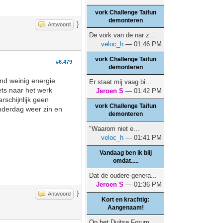
vork Challenge Taifun
demonteren
}
Antwoord
De vork van de nar z...
veloc_h
— 01:46 PM
vork Challenge Taifun
#6.479
demonteren
nd weinig energie
Er staat mij vaag bi...
ets naar het werk
Jeroen S
— 01:42 PM
rschijnlijk geen
vork Challenge Taifun
onderdag weer zin en
demonteren
"Waarom niet e...
veloc_h
— 01:41 PM
Vandaag ben ik blij
omdat.....
Dat de oudere genera...
Jeroen S
— 01:36 PM
}
Antwoord
Kort en krachtig:
Aangenaam!
Op het Duitse Forum ...