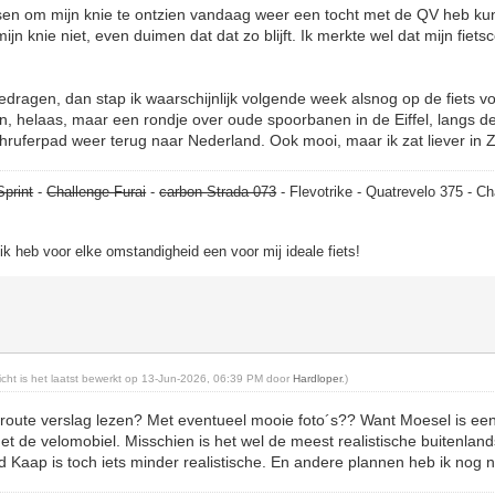
ietsen om mijn knie te ontzien vandaag weer een tocht met de QV heb 
jn knie niet, even duimen dat dat zo blijft. Ik merkte wel dat mijn fietsc
t gedragen, dan stap ik waarschijnlijk volgende week alsnog op de fiets 
, helaas, maar een rondje over oude spoorbanen in de Eiffel, langs de
hruferpad weer terug naar Nederland. Ook mooi, maar ik zat liever in
Sprint
-
Challenge Furai
-
carbon Strada 073
- Flevotrike - Quatrevelo 375 - Ch
, ik heb voor elke omstandigheid een voor mij ideale fiets!
richt is het laatst bewerkt op 13-Jun-2026, 06:39 PM door
Hardloper
.)
oute verslag lezen? Met eventueel mooie foto´s?? Want Moesel is een
t de velomobiel. Misschien is het wel de meest realistische buitenland
 Kaap is toch iets minder realistische. En andere plannen heb ik nog n