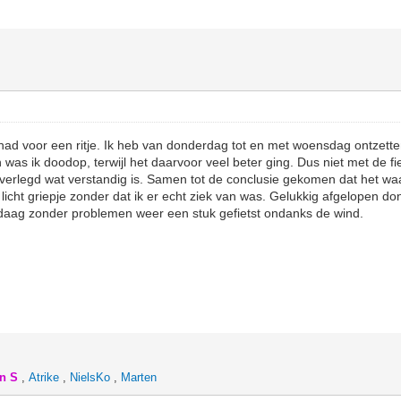
had voor een ritje. Ik heb van donderdag tot en met woensdag ontzette
was ik doodop, terwijl het daarvoor veel beter ging. Dus niet met de fi
verlegd wat verstandig is. Samen tot de conclusie gekomen dat het waa
licht griepje zonder dat ik er echt ziek van was. Gelukkig afgelopen d
ndaag zonder problemen weer een stuk gefietst ondanks de wind.
n S
,
Atrike
,
NielsKo
,
Marten