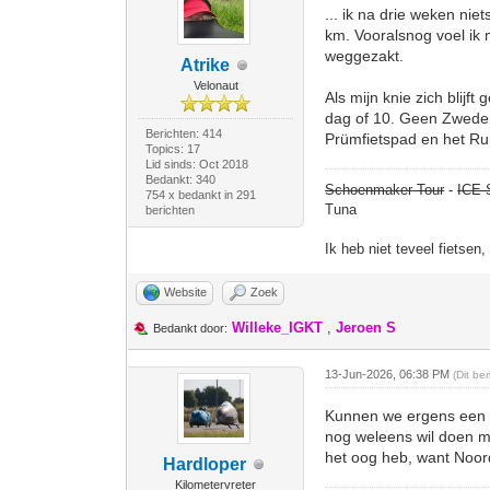
... ik na drie weken n
km. Vooralsnog voel ik mi
weggezakt.
Atrike
Velonaut
Als mijn knie zich blijf
dag of 10. Geen Zweden
Berichten: 414
Prümfietspad en het Ru
Topics: 17
Lid sinds: Oct 2018
Bedankt: 340
Schoenmaker Tour
-
ICE 
754 x bedankt in 291
Tuna
berichten
Ik heb niet teveel fietsen
Website
Zoek
Willeke_IGKT
,
Jeroen S
Bedankt door:
13-Jun-2026, 06:38 PM
(Dit be
Kunnen we ergens een r
nog weleens wil doen me
het oog heb, want Noord
Hardloper
Kilometervreter