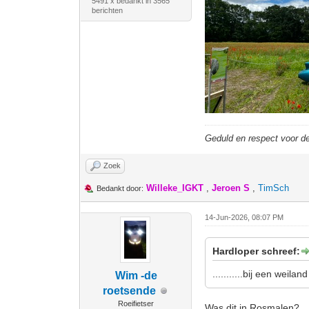
5491 x bedankt in 3565
berichten
Geduld en respect voor 
Zoek
Willeke_IGKT
,
Jeroen S
,
TimSch
Bedankt door:
14-Jun-2026, 08:07 PM
Hardloper schreef:
...........bij een wei
Wim -de
roetsende
Roeifietser
Was dit in Rosmalen?