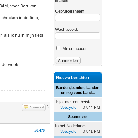
plaatsen.
 B4M, voor Bart van
Gebruikersnaam:
checken in de fiets,
Wachtwoord:
als ik nu in mijn fiets
Mij onthouden
r de week.
Nieuwe berichten
Banden, banden, banden
en nog eens band...
Tsja, met een heiste...
}
365cycle
— 07:44 PM
Antwoord
Spammers
In het Nederlands ...
#6.476
365cycle
— 07:41 PM