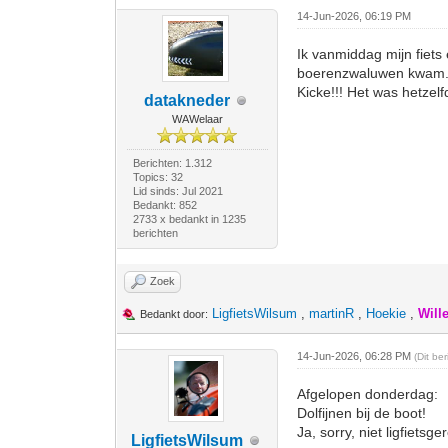
14-Jun-2026, 06:19 PM
Ik vanmiddag mijn fiets
boerenzwaluwen kwam. I
Kicke!!! Het was hetzelf
datakneder
WAWelaar
Berichten: 1.312
Topics: 32
Lid sinds: Jul 2021
Bedankt: 852
2733 x bedankt in 1235
berichten
Zoek
LigfietsWilsum
,
martinR
,
Hoekie
,
Will
Bedankt door:
14-Jun-2026, 06:28 PM
(Dit be
Afgelopen donderdag:
Dolfijnen bij de boot!
Ja, sorry, niet ligfietsg
LigfietsWilsum