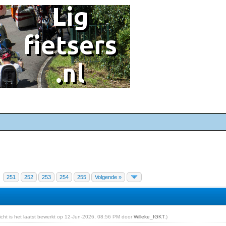
251
252
253
254
255
Volgende »
richt is het laatst bewerkt op 12-Jun-2026, 08:56 PM door
Willeke_IGKT
.)