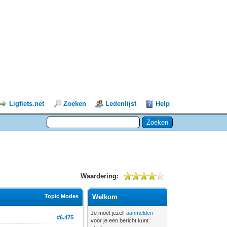
Ligfiets.net
Zoeken
Ledenlijst
Help
Waardering:
Topic Modes
Welkom
Je moet jezelf
aanmelden
#6.475
voor je een bericht kunt