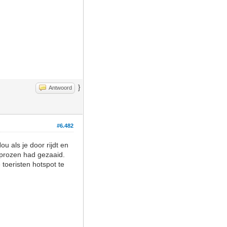
}
Antwoord
#6.482
u als je door rijdt en
aprozen had gezaaid.
toeristen hotspot te