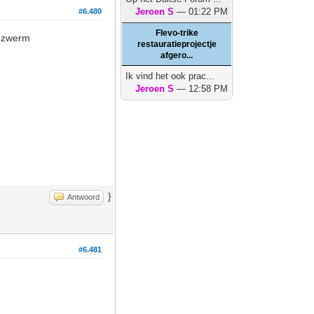
Jeroen S
— 01:22 PM
#6.480
Flevo-trike
e zwerm
restauratieprojectje
afgero...
Ik vind het ook prac...
Jeroen S
— 12:58 PM
}
Antwoord
#6.481