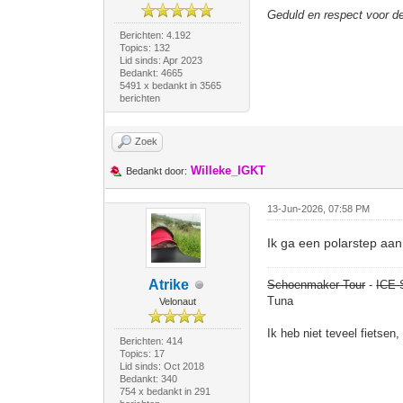
Geduld en respect voor 
Berichten: 4.192
Topics: 132
Lid sinds: Apr 2023
Bedankt: 4665
5491 x bedankt in 3565
berichten
Zoek
Willeke_IGKT
Bedankt door:
13-Jun-2026, 07:58 PM
Ik ga een polarstep aa
Atrike
Schoenmaker Tour
-
ICE 
Tuna
Velonaut
Ik heb niet teveel fietsen
Berichten: 414
Topics: 17
Lid sinds: Oct 2018
Bedankt: 340
754 x bedankt in 291