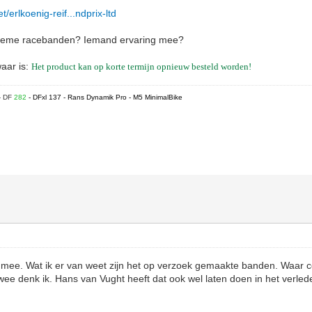
/erlkoenig-reif...ndprix-ltd
extreme racebanden? Iemand ervaring mee?
waar is:
Het product kan op korte termijn opnieuw besteld worden!
- DF
282
- DFxl 137 - Rans Dynamik Pro - M5 MinimalBike
 mee. Wat ik er van weet zijn het op verzoek gemaakte banden. Waar c
r twee denk ik. Hans van Vught heeft dat ook wel laten doen in het verle