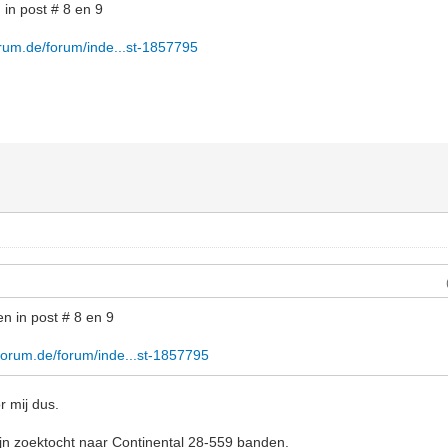
 in post # 8 en 9
orum.de/forum/inde...st-1857795
n in post # 8 en 9
forum.de/forum/inde...st-1857795
r mij dus.
jn zoektocht naar Continental 28-559 banden.