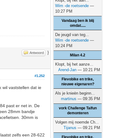
Klopt, bij het aan...
Wim -de roetsende
—
10:27 PM
Vandaag ben ik blij
omdat.....
De jeugd van teg...
Wim -de roetsende
—
10:24 PM
}
Antwoord
Milan 4.2
Klopt, bij het aanze...
Arend-Jan
— 10:21 PM
#1.252
Flevobike en trike,
nieuwe eigenaren?
wil vaststellen dat ie
Als je knieën beginn...
martinus
— 09:35 PM
4 past er net in. De
vork Challenge Taifun
er een 28mm bandje
demonteren
racefietsen. 30mm is
Volgen mij noemde Ch...
Tijanus
— 09:21 PM
laatst zelfs een 28-622
Flevobike en trike,