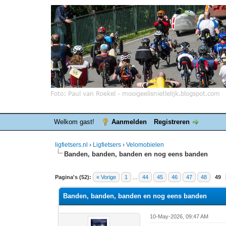
Welkom gast!
Aanmelden
Registreren
ligfietsers.nl
›
Ligfietsers
›
Velomobielen
Banden, banden, banden en nog eens banden
5 stemmen - gemiddelde waardering is 3
1
2
3
4
5
Pagina's (52):
« Vorige
1
...
44
45
46
47
48
49
Banden, banden, banden en nog eens banden
10-May-2026, 09:47 AM