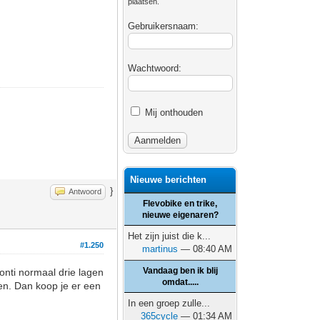
plaatsen.
Gebruikersnaam:
Wachtwoord:
Mij onthouden
Nieuwe berichten
}
Antwoord
Flevobike en trike,
nieuwe eigenaren?
Het zijn juist die k...
#1.250
martinus
— 08:40 AM
Vandaag ben ik blij
onti normaal drie lagen
omdat.....
den. Dan koop je er een
In een groep zulle...
365cycle
— 01:34 AM