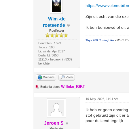
https://www.velomobil.net
Zijn dit echt van die 
Wim -de
roetsende
Ik ben benieuwd of dit 
Roeifietser
Thys 209 Rowingbike
- M5 CHR 
Berichten: 7.593
Topics: 190
Lid sinds: Apr 2017
Bedankt: 3653
11213 x bedankt in 5339
berichten
Website
Zoek
Willeke_IGKT
Bedankt door:
10-May-2026, 11:11 AM
Ik heb er geen ervaring
stof gebruikt zijn dit e
paar duizend tegelijk.
Jeroen S
Moderator