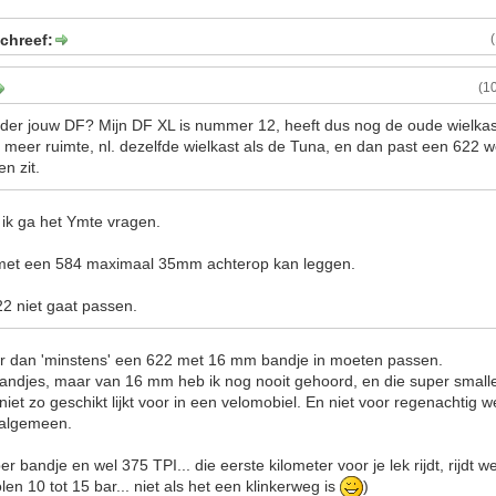
chreef:
(1
der jouw DF? Mijn DF XL is nummer 12, heeft dus nog de oude wielkast
 meer ruimte, nl. dezelfde wielkast als de Tuna, en dan past een 622 w
n zit.
 ik ga het Ymte vragen.
ik met een 584 maximaal 35mm achterop kan leggen.
2 niet gaat passen.
r dan 'minstens' een 622 met 16 mm bandje in moeten passen.
andjes, maar van 16 mm heb ik nog nooit gehoord, en die super smalle 
iet zo geschikt lijkt voor in een velomobiel. En niet voor regenachtig w
t algemeen.
r bandje en wel 375 TPI... die eerste kilometer voor je lek rijdt, rijdt we
en 10 tot 15 bar... niet als het een klinkerweg is
)