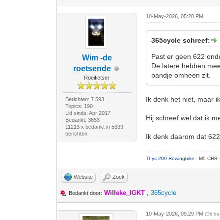
10-May-2026, 05:28 PM
365cycle schreef:
Past er geen 622 onde
Wim -de
De latere hebben meer
roetsende
bandje omheen zit.
Roeifietser
Ik denk het niet, maar 
Berichten: 7.593
Topics: 190
Lid sinds: Apr 2017
Hij schreef wel dat ik
Bedankt: 3653
11213 x bedankt in 5339
berichten
Ik denk daarom dat 622
Thys 209 Rowingbike
- M5 CHR 
Website
Zoek
Willeke_IGKT
,
365cycle
Bedankt door:
10-May-2026, 09:29 PM
(Dit b