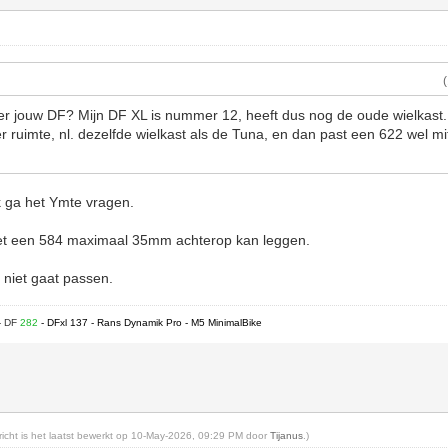
r jouw DF? Mijn DF XL is nummer 12, heeft dus nog de oude wielkast. 
 ruimte, nl. dezelfde wielkast als de Tuna, en dan past een 622 wel 
ik ga het Ymte vragen.
 met een 584 maximaal 35mm achterop kan leggen.
 niet gaat passen.
- DF
282
- DFxl 137 - Rans Dynamik Pro - M5 MinimalBike
ericht is het laatst bewerkt op 10-May-2026, 09:29 PM door
Tijanus
.)