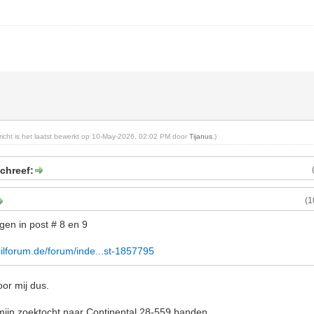
ericht is het laatst bewerkt op 10-May-2026, 02:02 PM door
Tijanus
.)
chreef:
(1
gen in post # 8 en 9
ilforum.de/forum/inde...st-1857795
oor mij dus.
mijn zoektocht naar Continental 28-559 banden.