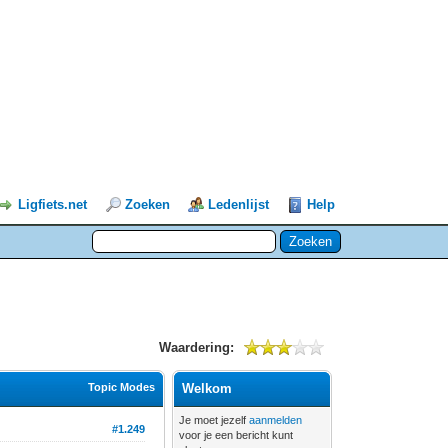
Ligfiets.net
Zoeken
Ledenlijst
Help
Waardering:
Topic Modes
Welkom
Je moet jezelf
aanmelden
#1.249
voor je een bericht kunt