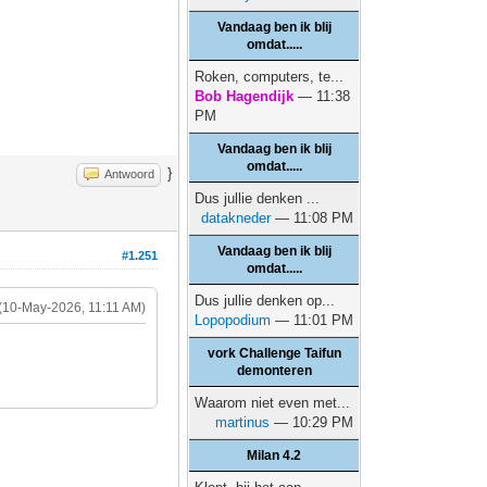
Vandaag ben ik blij
omdat.....
Roken, computers, te...
Bob Hagendijk
— 11:38
PM
Vandaag ben ik blij
omdat.....
}
Antwoord
Dus jullie denken ...
datakneder
— 11:08 PM
Vandaag ben ik blij
#1.251
omdat.....
Dus jullie denken op...
(10-May-2026, 11:11 AM)
Lopopodium
— 11:01 PM
vork Challenge Taifun
demonteren
Waarom niet even met...
martinus
— 10:29 PM
Milan 4.2