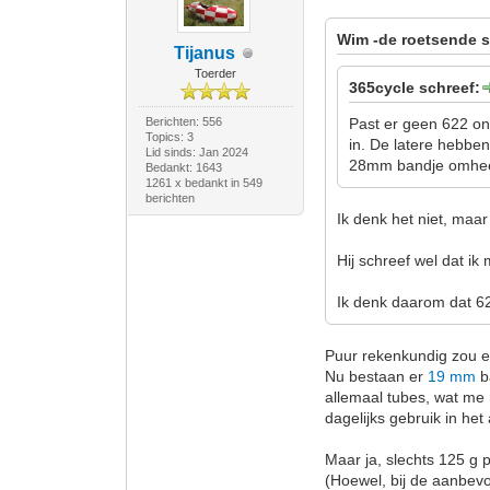
Wim -de roetsende s
Tijanus
Toerder
365cycle schreef:
Berichten: 556
Past er geen 622 on
Topics: 3
in. De latere hebben
Lid sinds: Jan 2024
28mm bandje omhee
Bedankt: 1643
1261 x bedankt in 549
berichten
Ik denk het niet, maar
Hij schreef wel dat 
Ik denk daarom dat 62
Puur rekenkundig zou e
Nu bestaan er
19 mm
b
allemaal tubes, wat me n
dagelijks gebruik in he
Maar ja, slechts 125 g pe
(Hoewel, bij de aanbevol