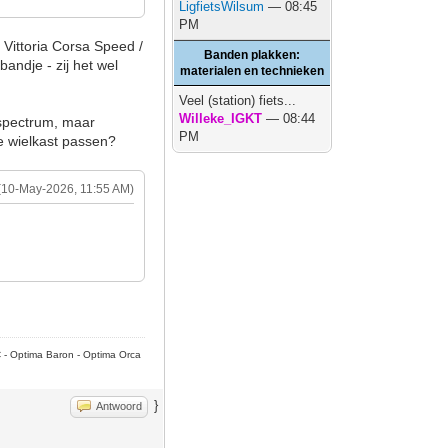
LigfietsWilsum
— 08:45
PM
Vittoria Corsa Speed /
Banden plakken:
andje - zij het wel
materialen en technieken
Veel (station) fiets...
Willeke_IGKT
— 08:44
sspectrum, maar
PM
ie wielkast passen?
(10-May-2026, 11:55 AM)
C - Optima Baron - Optima Orca
}
Antwoord