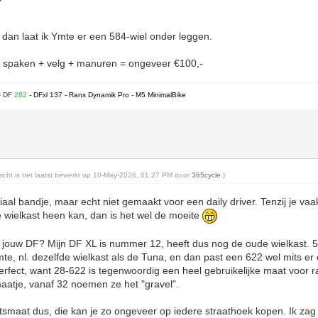
, dan laat ik Ymte er een 584-wiel onder leggen.
 + spaken + velg + manuren = ongeveer €100,-
- DF
282
- DFxl 137 - Rans Dynamik Pro - M5 MinimalBike
ericht is het laatst bewerkt op 10-May-2026, 01:27 PM door
365cycle
.)
aal bandje, maar echt niet gemaakt voor een daily driver. Tenzij je vaak 
 wielkast heen kan, dan is het wel de moeite
 jouw DF? Mijn DF XL is nummer 12, heeft dus nog de oude wielkast. 58
te, nl. dezelfde wielkast als de Tuna, en dan past een 622 wel mits 
erfect, want 28-622 is tegenwoordig een heel gebruikelijke maat voor 
aatje, vanaf 32 noemen ze het "gravel".
tsmaat dus, die kan je zo ongeveer op iedere straathoek kopen. Ik zag 