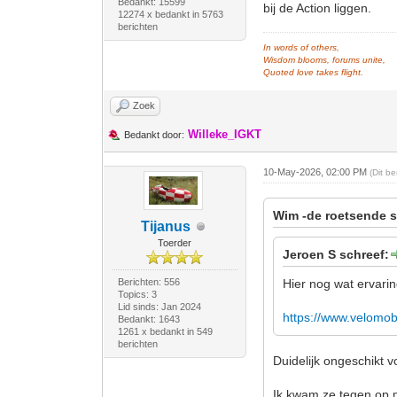
Bedankt: 15599
bij de Action liggen.
12274 x bedankt in 5763
berichten
In words of others,
Wisdom blooms, forums unite,
Quoted love takes flight.
Zoek
Willeke_IGKT
Bedankt door:
10-May-2026, 02:00 PM
(Dit b
Wim -de roetsende s
Tijanus
Toerder
Jeroen S schreef:
Berichten: 556
Hier nog wat ervarin
Topics: 3
Lid sinds: Jan 2024
https://www.velomob
Bedankt: 1643
1261 x bedankt in 549
berichten
Duidelijk ongeschikt v
Ik kwam ze tegen op 