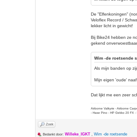
De "Elfenkoningen" (no
Veloflex Record / Schwa
lekker licht in gewicht!
Bij Bike24 hebben ze 
gekend onverwoestbaar. 
Wim -de roetsende s
Als mijn banden op zi
Mijn eigen 'oude' naa
Dat lijkt me een zeer s
Airborne Valkyrie - Airborne Ca
- Hase Pino - HP Gekko 20 FX - 
Zoek
Willeke_IGKT
,
Wim -de roetsende
Bedankt door: