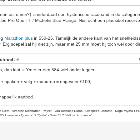
men est omen?) is inderdaad een hysterische raceband in de categorie 
lbe Pro One TT / Michelin Blue Flange. Niet echt een plausibel reserveb
nog
Marathon plus
in 559-25. Tamelijk de andere kant van het snelheid
Erg soepel zal hij niet zijn, maar met 25 mm moet hij toch wel door d
chreef:
jn, dan laat ik Ymte er een 584-wiel onder leggen.
f + spaken + velg + manuren = ongeveer €100,-
chappelijk aanbod.
rpe Diem - Airborne Manhattan Project - Van Nicholas Euros - Litespeed Ultimate - Koga Miyata FP
M5 Lowracer - Quest 259 'Quifje' - Milan SL2 'Yellow Submarine'