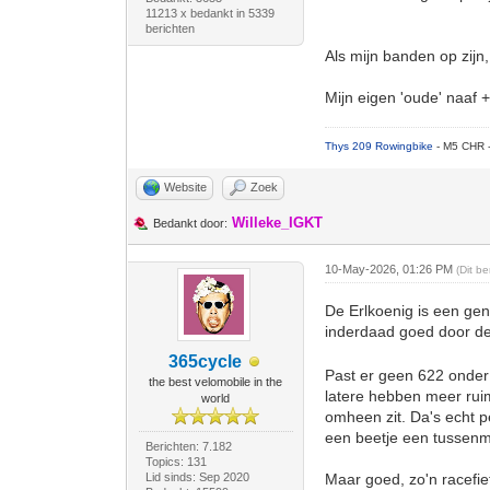
11213 x bedankt in 5339
berichten
Als mijn banden op zijn
Mijn eigen 'oude' naaf
Thys 209 Rowingbike
- M5 CHR 
Website
Zoek
Willeke_IGKT
Bedankt door:
10-May-2026, 01:26 PM
(Dit b
De Erlkoenig is een geni
inderdaad goed door de
365cycle
Past er geen 622 onder
the best velomobile in the
latere hebben meer ruim
world
omheen zit. Da's echt p
een beetje een tussenm
Berichten: 7.182
Topics: 131
Lid sinds: Sep 2020
Maar goed, zo'n racefie