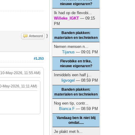
nieuwe eigenaren?
Ik had op de flevobi...
Willeke_IGKT
— 09:15
PM
Banden plakken:
}
Antwoord
materialen en technieken
Nemen mensen n...
Tijanus
— 09:01 PM
#1.253
Flevobike en trike,
nieuwe eigenaren?
(10-May-2026, 11:55 AM)
Inmiddels een half j...
ligvogel
— 08:59 PM
0-May-2026, 11:11 AM)
Banden plakken:
materialen en technieken
Nog een tip, contr...
Bianca F
— 08:59 PM
Vandaag ben ik niet blij
omdat.....
Je plakt met h...