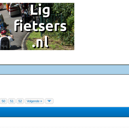
50
51
52
Volgende »