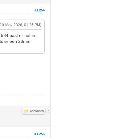
#1.254
(10-May-2026, 01:26 PM)
584 past er net in.
mits er een 28mm
}
Antwoord
#1.255