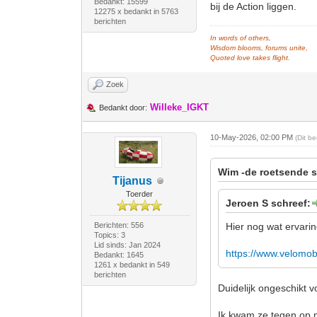
Bedankt: 15599
bij de Action liggen.
12275 x bedankt in 5763
berichten
In words of others,
Wisdom blooms, forums unite,
Quoted love takes flight.
Zoek
Willeke_IGKT
Bedankt door:
10-May-2026, 02:00 PM
(Dit b
Wim -de roetsende s
Tijanus
Toerder
Jeroen S schreef:
Berichten: 556
Hier nog wat ervarin
Topics: 3
Lid sinds: Jan 2024
https://www.velomob
Bedankt: 1645
1261 x bedankt in 549
berichten
Duidelijk ongeschikt v
Ik kwam ze tegen op 