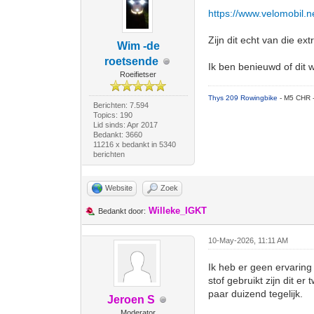
https://www.velomobil.net
Zijn dit echt van die 
Wim -de
roetsende
Ik ben benieuwd of dit 
Roeifietser
Thys 209 Rowingbike
- M5 CHR 
Berichten: 7.594
Topics: 190
Lid sinds: Apr 2017
Bedankt: 3660
11216 x bedankt in 5340
berichten
Website
Zoek
Willeke_IGKT
Bedankt door:
10-May-2026, 11:11 AM
Ik heb er geen ervaring
stof gebruikt zijn dit e
paar duizend tegelijk.
Jeroen S
Moderator