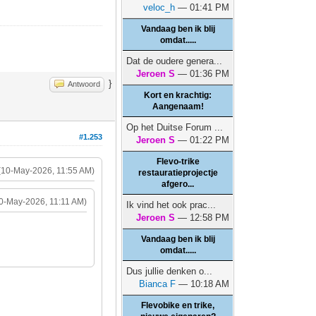
veloc_h
— 01:41 PM
Vandaag ben ik blij
omdat.....
Dat de oudere genera...
Jeroen S
— 01:36 PM
}
Antwoord
Kort en krachtig:
Aangenaam!
Op het Duitse Forum ...
#1.253
Jeroen S
— 01:22 PM
Flevo-trike
(10-May-2026, 11:55 AM)
restauratieprojectje
afgero...
0-May-2026, 11:11 AM)
Ik vind het ook prac...
Jeroen S
— 12:58 PM
Vandaag ben ik blij
omdat.....
Dus jullie denken o...
Bianca F
— 10:18 AM
Flevobike en trike,