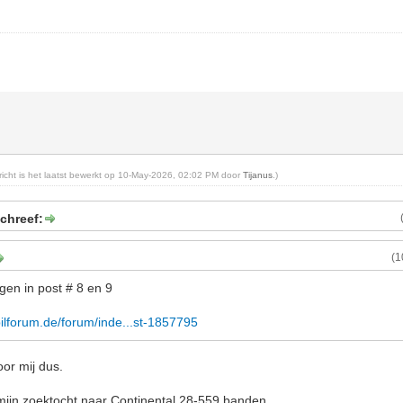
ericht is het laatst bewerkt op 10-May-2026, 02:02 PM door
Tijanus
.)
chreef:
(1
gen in post # 8 en 9
ilforum.de/forum/inde...st-1857795
oor mij dus.
mijn zoektocht naar Continental 28-559 banden.