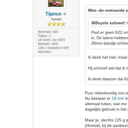
Wim -de roetsende s
Tijanus
Toerder
365cycle schreef:
Berichten: 556
Past er geen 622 on
Topics: 3
in. De latere hebben
Lid sinds: Jan 2024
28mm bandje omhee
Bedankt: 1645
1261 x bedankt in 549
berichten
Ik denk het niet, maar
Hij schreef wel dat 
Ik denk daarom dat 62
Puur rekenkundig zou e
Nu bestaan er
19 mm
b
allemaal tubes, wat me n
dagelijks gebruik in he
Maar ja, slechts 125 g pe
(Hoewel, bij de aanbevol