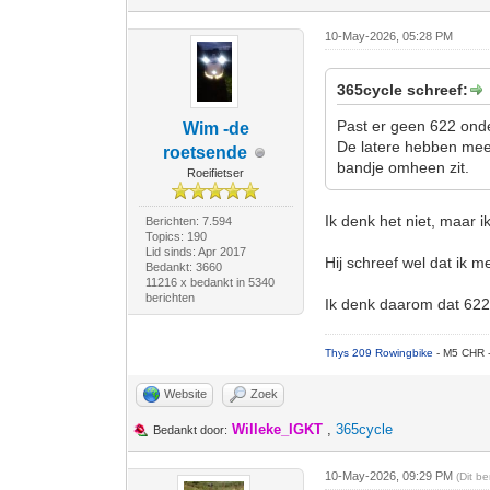
10-May-2026, 05:28 PM
365cycle schreef:
Past er geen 622 onde
Wim -de
De latere hebben meer
roetsende
bandje omheen zit.
Roeifietser
Ik denk het niet, maar 
Berichten: 7.594
Topics: 190
Lid sinds: Apr 2017
Hij schreef wel dat ik
Bedankt: 3660
11216 x bedankt in 5340
berichten
Ik denk daarom dat 622
Thys 209 Rowingbike
- M5 CHR 
Website
Zoek
Willeke_IGKT
,
365cycle
Bedankt door:
10-May-2026, 09:29 PM
(Dit b