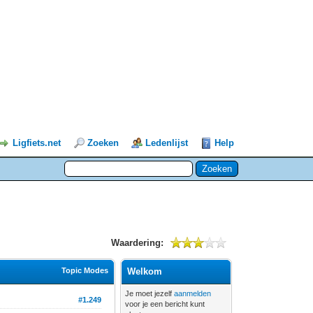
Ligfiets.net
Zoeken
Ledenlijst
Help
Waardering:
Topic Modes
Welkom
Je moet jezelf
aanmelden
#1.249
voor je een bericht kunt