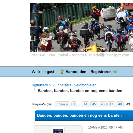
Welkom gast!
Aanmelden
Registreren
ligfietsers.nl
›
Ligfietsers
›
Velomobielen
Banden, banden, banden en nog eens banden
5 stemmen - gemiddelde waardering is 3
1
2
3
4
5
Pagina's (52):
« Vorige
1
...
44
45
46
47
48
49
Banden, banden, banden en nog eens banden
10-May-2026, 09:47 AM