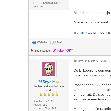
11216 x bedankt in 5340
berichten
Als mijn banden op zijn
Mijn eigen 'oude' naaf
Thys 209 Rowingbike
- M5 CHR 
Website
Zoek
Willeke_IGKT
Bedankt door:
10-May-2026, 01:26 PM
(Dit b
De Erlkoenig is een geni
inderdaad goed door de
365cycle
Past er geen 622 onder
the best velomobile in the
latere hebben meer ruim
world
omheen zit. Da's echt p
een beetje een tussenm
Berichten: 7.182
Topics: 131
Lid sinds: Sep 2020
Maar goed, zo'n racefie