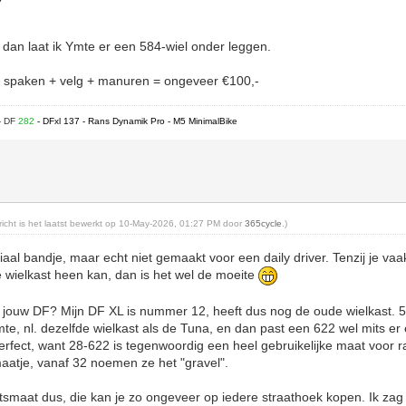
, dan laat ik Ymte er een 584-wiel onder leggen.
 + spaken + velg + manuren = ongeveer €100,-
- DF
282
- DFxl 137 - Rans Dynamik Pro - M5 MinimalBike
ericht is het laatst bewerkt op 10-May-2026, 01:27 PM door
365cycle
.)
aal bandje, maar echt niet gemaakt voor een daily driver. Tenzij je vaak 
 wielkast heen kan, dan is het wel de moeite
 jouw DF? Mijn DF XL is nummer 12, heeft dus nog de oude wielkast. 58
te, nl. dezelfde wielkast als de Tuna, en dan past een 622 wel mits 
erfect, want 28-622 is tegenwoordig een heel gebruikelijke maat voor 
aatje, vanaf 32 noemen ze het "gravel".
tsmaat dus, die kan je zo ongeveer op iedere straathoek kopen. Ik zag 