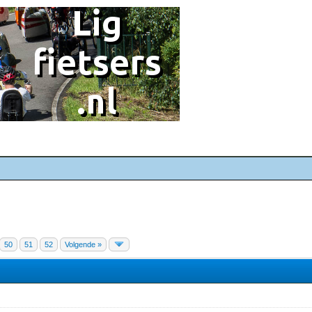
50
51
52
Volgende »