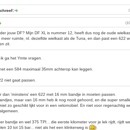
chreef:
(1
der jouw DF? Mijn DF XL is nummer 12, heeft dus nog de oude wielkast
 meer ruimte, nl. dezelfde wielkast als de Tuna, en dan past een 622 w
n zit.
 ik ga het Ymte vragen.
ik met een 584 maximaal 35mm achterop kan leggen.
2 niet gaat passen.
r dan 'minstens' een 622 met 16 mm bandje in moeten passen.
andjes, maar van 16 mm heb ik nog nooit gehoord, en die super smalle 
iet zo geschikt lijkt voor in een velomobiel. En niet voor regenachtig w
t algemeen.
r bandje en wel 375 TPI... die eerste kilometer voor je lek rijdt, rijdt we
en 10 tot 15 bar... niet als het een klinkerweg is
)