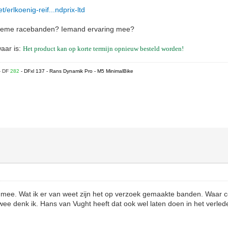
/erlkoenig-reif...ndprix-ltd
extreme racebanden? Iemand ervaring mee?
waar is:
Het product kan op korte termijn opnieuw besteld worden!
- DF
282
- DFxl 137 - Rans Dynamik Pro - M5 MinimalBike
 mee. Wat ik er van weet zijn het op verzoek gemaakte banden. Waar c
r twee denk ik. Hans van Vught heeft dat ook wel laten doen in het verle