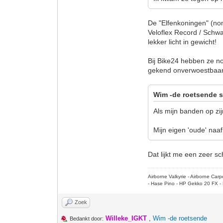
De "Elfenkoningen" (no
Veloflex Record / Schwa
lekker licht in gewicht!
Bij Bike24 hebben ze 
gekend onverwoestbaar. 
Wim -de roetsende s
Als mijn banden op zi
Mijn eigen 'oude' naa
Dat lijkt me een zeer s
Airborne Valkyrie - Airborne Ca
- Hase Pino - HP Gekko 20 FX - 
Zoek
Willeke_IGKT
,
Wim -de roetsende
Bedankt door: