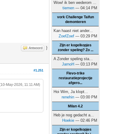
Wow! ik ben wederom ...
tiemen
— 04:14 PM
vork Challenge Taifun
demonteren
Kan haast niet ander...
ZoefZoef
— 03:29 PM
Zijn er kogelkopjes
}
Antwoord
zonder speling? Zo ...
A Zonder speling sta...
JarnoH
— 03:13 PM
#1.251
Flevo-trike
restauratieprojectje
afgero...
(10-May-2026, 11:11 AM)
Hoi Wim, Ja klopt...
renehin
— 03:00 PM
Milan 4.2
Heb je nog gedacht a...
Hoekie
— 02:46 PM
Zijn er kogelkopjes