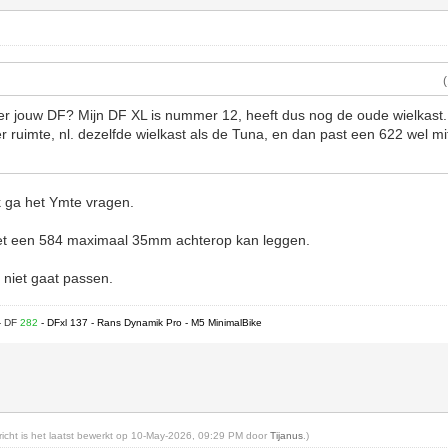
r jouw DF? Mijn DF XL is nummer 12, heeft dus nog de oude wielkast. 
 ruimte, nl. dezelfde wielkast als de Tuna, en dan past een 622 wel 
ik ga het Ymte vragen.
 met een 584 maximaal 35mm achterop kan leggen.
 niet gaat passen.
- DF
282
- DFxl 137 - Rans Dynamik Pro - M5 MinimalBike
ericht is het laatst bewerkt op 10-May-2026, 09:29 PM door
Tijanus
.)