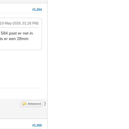
#1.254
(10-May-2026, 01:26 PM)
584 past er net in.
mits er een 28mm
}
Antwoord
#1.255