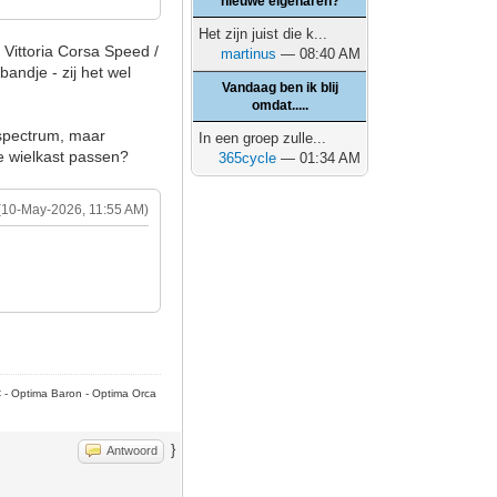
nieuwe eigenaren?
Het zijn juist die k...
Vittoria Corsa Speed /
martinus
— 08:40 AM
andje - zij het wel
Vandaag ben ik blij
omdat.....
sspectrum, maar
In een groep zulle...
ie wielkast passen?
365cycle
— 01:34 AM
(10-May-2026, 11:55 AM)
C - Optima Baron - Optima Orca
}
Antwoord