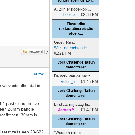
zonder speling? Zo j...
A. Zijn er kogelkopj...
Hoekie
— 02:38 PM
Flevo-trike
restauratieprojectje
afgero...
Groet, Ren...
Wim -de roetsende
—
}
Antwoord
02:21 PM
vork Challenge Taifun
demonteren
#1.252
De vork van de nar z...
veloc_h
— 01:46 PM
wil vaststellen dat ie
vork Challenge Taifun
demonteren
4 past er net in. De
Er staat mij vaag bi...
er een 28mm bandje
Jeroen S
— 01:42 PM
racefietsen. 30mm is
vork Challenge Taifun
demonteren
laatst zelfs een 28-622
"Waarom niet e...