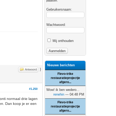
plaatsen.
Gebruikersnaam:
Wachtwoord:
Mij onthouden
Nieuwe berichten
}
Antwoord
Flevo-trike
restauratieprojectje
afgero...
#1.250
Wow! ik ben wedero...
renehin
— 04:48 PM
onti normaal drie lagen
Flevo-trike
den. Dan koop je er een
restauratieprojectje
afgero...