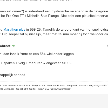
men est omen?) is inderdaad een hysterische raceband in de categorie 
lbe Pro One TT / Michelin Blue Flange. Niet echt een plausibel reserveb
nog
Marathon plus
in 559-25. Tamelijk de andere kant van het snelheid
Erg soepel zal hij niet zijn, maar met 25 mm moet hij toch wel door d
chreef:
jn, dan laat ik Ymte er een 584-wiel onder leggen.
f + spaken + velg + manuren = ongeveer €100,-
chappelijk aanbod.
rpe Diem - Airborne Manhattan Project - Van Nicholas Euros - Litespeed Ultimate - Koga Miyata FP
M5 Lowracer - Quest 259 'Quifje' - Milan SL2 'Yellow Submarine'