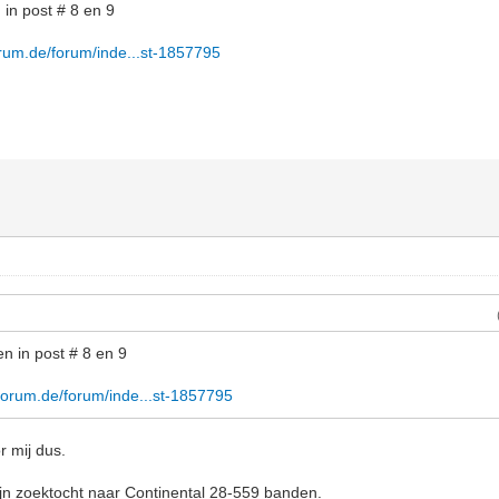
 in post # 8 en 9
orum.de/forum/inde...st-1857795
n in post # 8 en 9
forum.de/forum/inde...st-1857795
r mij dus.
jn zoektocht naar Continental 28-559 banden.