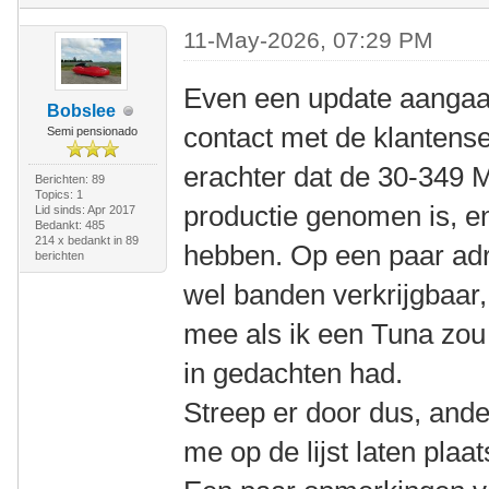
11-May-2026, 07:29 PM
Even een update aangaa
Bobslee
contact met de klantens
Semi pensionado
erachter dat de 30-349 M
Berichten: 89
Topics: 1
productie genomen is, e
Lid sinds: Apr 2017
Bedankt: 485
214 x bedankt in 89
hebben. Op een paar adr
berichten
wel banden verkrijgbaar,
mee als ik een Tuna zou 
in gedachten had.
Streep er door dus, ande
me op de lijst laten plaa