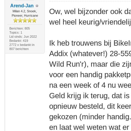
Arend-Jan
Ow, wel bijzonder ook dat
Milan 4.2, Snoek,
Pioneer, Hurricane
wel heel keurig/vriendelij
Berichten: 805
Topics: 1
Lid sinds: Jun 2022
Ik heb trouwens bij Bik
Bedankt: 419
2772 x bedankt in
807 berichten
Addix (whatever!) 28-559
Wild Run'r), maar die zi
voor een handig pakketpu
na een week of 4 nu wee
Geld krijg ik terug, dat i
opnieuw besteld, dit kee
gekozen (minder handig.
en laat wel weten wat er i