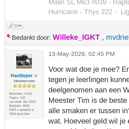
Milan SL Mk3 #039 - Rapto
Hurricane - Thys 222 -
Li
Zoek
Willeke_IGKT
,
mvdrie
Bedankt door:
13-May-2026, 02:45 PM
Voor wat doe je mee? En 
Hardloper
tegen je leerlingen kun
Kilometervreter
deelgenomen aan een WK
Berichten: 4.192
Topics: 132
Meester Tim is de beste
Lid sinds: Apr 2023
Bedankt: 4665
alle smaken er tussen in
5491 x bedankt in
3565 berichten
wat. Hoeveel geld wil je