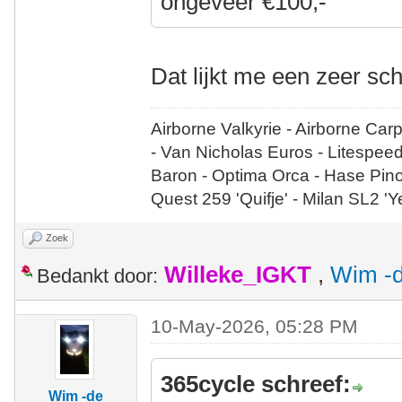
ongeveer €100,-
Dat lijkt me een zeer sc
Airborne Valkyrie - Airborne Car
- Van Nicholas Euros - Litespee
Baron - Optima Orca - Hase Pin
Quest 259 'Quifje' - Milan SL2 '
Zoek
Willeke_IGKT
,
Wim -d
Bedankt door:
10-May-2026, 05:28 PM
365cycle schreef:
Wim -de