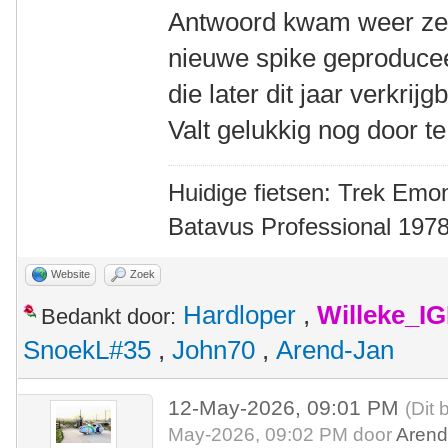
Antwoord kwam weer zeer
nieuwe spike geproducee
die later dit jaar verkri
Valt gelukkig nog door te
Huidige fietsen: Trek Emon
Batavus Professional 1978
Website
Zoek
Hardloper
,
Willeke_I
Bedankt door:
SnoekL#35
,
John70
,
Arend-Jan
12-May-2026, 09:01 PM
(Dit 
May-2026, 09:02 PM door
Arend