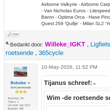
Airborne Valkyrie - Airborne Car
- Van Nicholas Euros - Litespee
Baron - Optima Orca - Hase Pin
Quest 259 'Quifje' - Milan SL2 '
Zoek
Willeke_IGKT
,
Ligfie
Bedankt door:
roetsende
,
365cycle
10-May-2026, 11:52 PM
Tijanus schreef:
Bobslee
Semi pensionado
Wim -de roetsende s
Berichten: 89
Topics: 1
Lid sinds: Apr 2017
Bedankt: 485