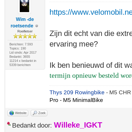
https://www.velomobil.net
Wim -de
roetsende
Zijn dit echt van die e
Roeifietser
ervaring mee?
Berichten: 7.593
Topics: 190
Lid sinds: Apr 2017
Bedankt: 3655
11214 x bedankt in
Ik ben benieuwd of dit w
5339 berichten
termijn opnieuw besteld wo
Thys 209 Rowingbike
- M5 CHR
Pro - M5 MinimalBike
Website
Zoek
Willeke_IGKT
Bedankt door: