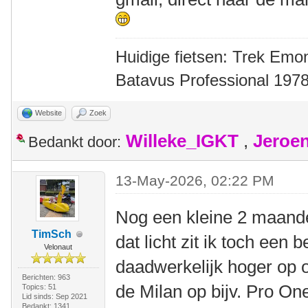
Huidige fietsen: Trek Emon
Batavus Professional 1978
Website
Zoek
Willeke_IGKT
,
Jeroe
Bedankt door:
13-May-2026, 02:22 PM
Nog een kleine 2 maande
TimSch
dat licht zit ik toch een b
Velonaut
daadwerkelijk hoger op op
Berichten: 963
de Milan op bijv. Pro On
Topics: 51
Lid sinds: Sep 2021
Bedankt: 1341