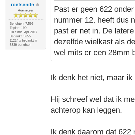
roetsende
Past er geen 622 onder
Roeifietser
nummer 12, heeft dus n
Berichten: 7.593
Topics: 190
past er net in. De later
Lid sinds: Apr 2017
Bedankt: 3655
dezelfde wielkast als d
11214 x bedankt in
5339 berichten
wel mits er een 28mm 
Ik denk het niet, maar i
Hij schreef wel dat ik 
achterop kan leggen.
Ik denk daarom dat 622 