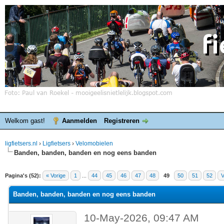
Welkom gast!
Aanmelden
Registreren
ligfietsers.nl
›
Ligfietsers
›
Velomobielen
Banden, banden, banden en nog eens banden
elde waardering is 3
Pagina's (52):
« Vorige
1
...
44
45
46
47
48
49
50
51
52
V
Banden, banden, banden en nog eens banden
10-May-2026, 09:47 AM