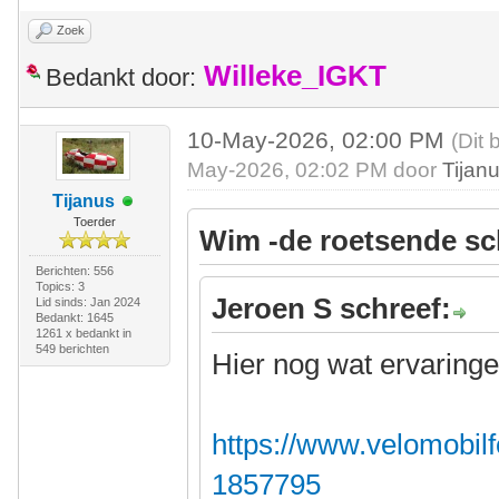
Zoek
Willeke_IGKT
Bedankt door:
10-May-2026, 02:00 PM
(Dit 
May-2026, 02:02 PM door
Tijan
Tijanus
Toerder
Wim -de roetsende sc
Berichten: 556
Topics: 3
Jeroen S schreef:
Lid sinds: Jan 2024
Bedankt: 1645
1261 x bedankt in
549 berichten
Hier nog wat ervaringe
https://www.velomobilf
1857795