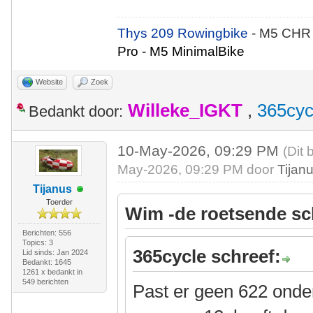
Thys 209 Rowingbike
- M5 CHR
Pro - M5 MinimalBike
Website
Zoek
Willeke_IGKT
,
365cyc
Bedankt door:
10-May-2026, 09:29 PM
(Dit 
May-2026, 09:29 PM door
Tijan
Tijanus
Toerder
Wim -de roetsende sc
Berichten: 556
Topics: 3
365cycle schreef:
Lid sinds: Jan 2024
Bedankt: 1645
1261 x bedankt in
549 berichten
Past er geen 622 onde