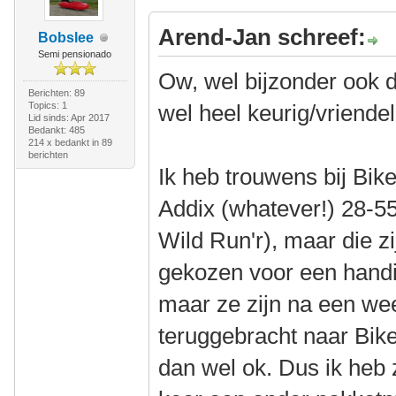
Arend-Jan schreef:
Bobslee
Semi pensionado
Ow, wel bijzonder ook da
Berichten: 89
Topics: 1
wel heel keurig/vriendeli
Lid sinds: Apr 2017
Bedankt: 485
214 x bedankt in 89
berichten
Ik heb trouwens bij Bi
Addix (whatever!) 28-55
Wild Run'r), maar die zi
gekozen voor een handi
maar ze zijn na een we
teruggebracht naar BikeI
dan wel ok. Dus ik heb z