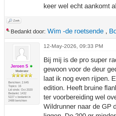
keer wel echt aankomt a
Zoek
Wim -de roetsende
,
B
Bedankt door:
12-May-2026, 09:33 PM
Bij mij is de pro super r
Jeroen S
gewoon voor de deur ge
Moderator
laat ik nog even rijpen. 
Berichten: 2.645
edition. Heeft bruine fla
Topics: 16
Lid sinds: Oct 2020
Bedankt: 1432
ter voorbereiding wel o
5227 x bedankt in
2488 berichten
Wildrunner naar de GP d
liggen. De 200 gr minder 