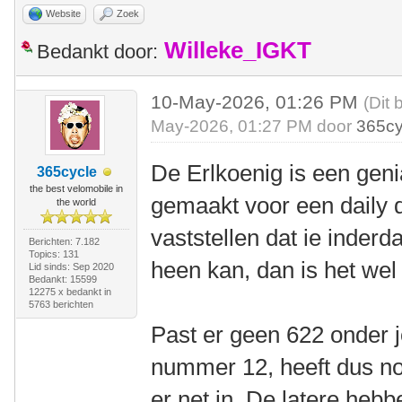
Website
Zoek
Willeke_IGKT
Bedankt door:
10-May-2026, 01:26 PM
(Dit 
May-2026, 01:27 PM door
365cy
De Erlkoenig is een geni
365cycle
the best velomobile in
gemaakt voor een daily dr
the world
vaststellen dat ie inder
Berichten: 7.182
Topics: 131
heen kan, dan is het we
Lid sinds: Sep 2020
Bedankt: 15599
12275 x bedankt in
5763 berichten
Past er geen 622 onder 
nummer 12, heeft dus no
er net in. De latere hebb