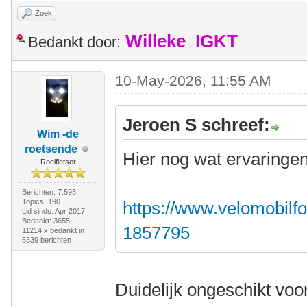
Zoek
Willeke_IGKT
Bedankt door:
10-May-2026, 11:55 AM
Jeroen S schreef:
Wim -de
roetsende
Hier nog wat ervaringen
Roeifietser
Berichten: 7.593
Topics: 190
https://www.velomobilfo
Lid sinds: Apr 2017
Bedankt: 3655
1857795
11214 x bedankt in
5339 berichten
Duidelijk ongeschikt voor