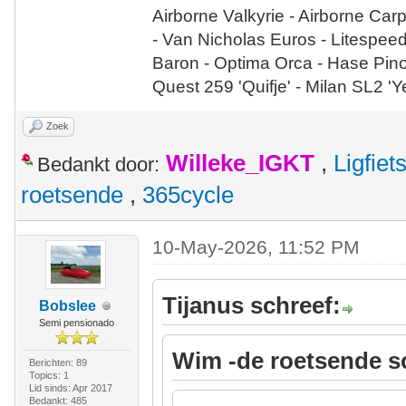
Airborne Valkyrie - Airborne Car
- Van Nicholas Euros - Litespee
Baron - Optima Orca - Hase Pin
Quest 259 'Quifje' - Milan SL2 '
Zoek
Willeke_IGKT
,
Ligfie
Bedankt door:
roetsende
,
365cycle
10-May-2026, 11:52 PM
Tijanus schreef:
Bobslee
Semi pensionado
Wim -de roetsende s
Berichten: 89
Topics: 1
Lid sinds: Apr 2017
Bedankt: 485