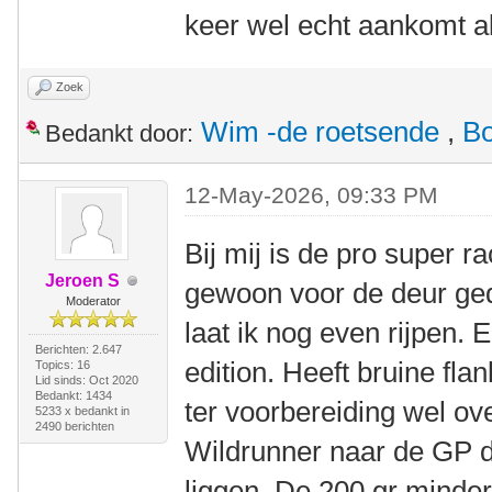
keer wel echt aankomt a
Zoek
Wim -de roetsende
,
B
Bedankt door:
12-May-2026, 09:33 PM
Bij mij is de pro super r
Jeroen S
gewoon voor de deur ge
Moderator
laat ik nog even rijpen. 
Berichten: 2.647
edition. Heeft bruine fla
Topics: 16
Lid sinds: Oct 2020
Bedankt: 1434
ter voorbereiding wel o
5233 x bedankt in
2490 berichten
Wildrunner naar de GP d
liggen. De 200 gr minder 