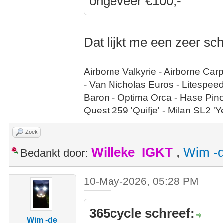
ongeveer €100,-
Dat lijkt me een zeer sc
Airborne Valkyrie - Airborne Car
- Van Nicholas Euros - Litespee
Baron - Optima Orca - Hase Pin
Quest 259 'Quifje' - Milan SL2 '
Zoek
Willeke_IGKT
,
Wim -d
Bedankt door:
10-May-2026, 05:28 PM
365cycle schreef:
Wim -de