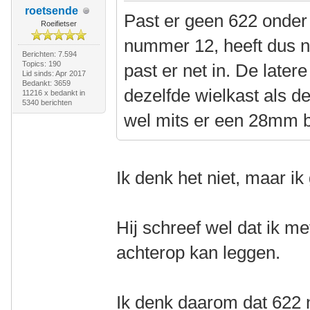
roetsende
Past er geen 622 onder
Roeifietser
nummer 12, heeft dus n
Berichten: 7.594
Topics: 190
past er net in. De later
Lid sinds: Apr 2017
Bedankt: 3659
dezelfde wielkast als d
11216 x bedankt in
5340 berichten
wel mits er een 28mm 
Ik denk het niet, maar i
Hij schreef wel dat ik 
achterop kan leggen.
Ik denk daarom dat 622 