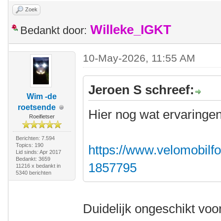
Zoek
Willeke_IGKT
Bedankt door:
10-May-2026, 11:55 AM
Jeroen S schreef:
Wim -de
roetsende
Hier nog wat ervaringen
Roeifietser
Berichten: 7.594
Topics: 190
https://www.velomobilfo
Lid sinds: Apr 2017
Bedankt: 3659
1857795
11216 x bedankt in
5340 berichten
Duidelijk ongeschikt voor