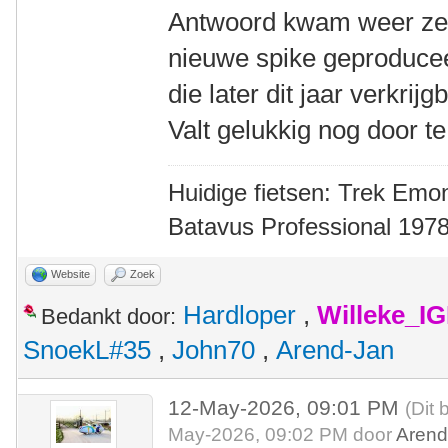
Antwoord kwam weer zeer
nieuwe spike geproducee
die later dit jaar verkri
Valt gelukkig nog door te
Huidige fietsen: Trek Emon
Batavus Professional 1978
Website
Zoek
Hardloper
,
Willeke_I
Bedankt door:
SnoekL#35
,
John70
,
Arend-Jan
12-May-2026, 09:01 PM
(Dit 
May-2026, 09:02 PM door
Arend