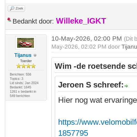
Zoek
Willeke_IGKT
Bedankt door:
10-May-2026, 02:00 PM
(Dit 
May-2026, 02:02 PM door
Tijan
Tijanus
Toerder
Wim -de roetsende sc
Berichten: 556
Topics: 3
Jeroen S schreef:
Lid sinds: Jan 2024
Bedankt: 1645
1261 x bedankt in
549 berichten
Hier nog wat ervaringe
https://www.velomobilf
1857795