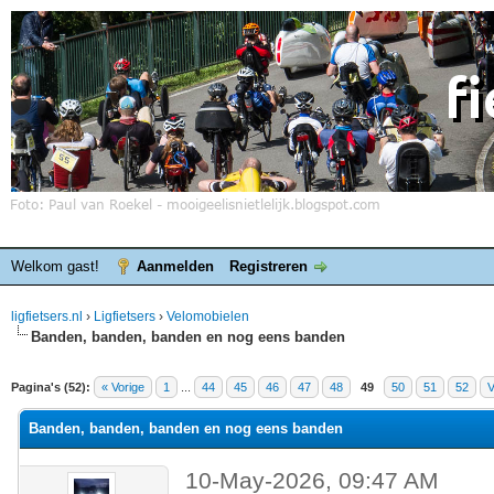
Welkom gast!
Aanmelden
Registreren
ligfietsers.nl
›
Ligfietsers
›
Velomobielen
Banden, banden, banden en nog eens banden
elde waardering is 3
Pagina's (52):
« Vorige
1
...
44
45
46
47
48
49
50
51
52
V
Banden, banden, banden en nog eens banden
10-May-2026, 09:47 AM