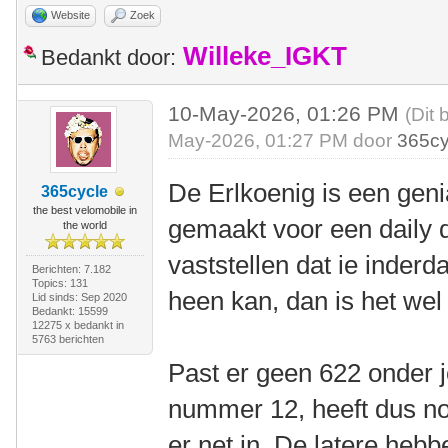
Website
Zoek
Willeke_IGKT
Bedankt door:
10-May-2026, 01:26 PM
(Dit 
May-2026, 01:27 PM door
365cy
De Erlkoenig is een geni
365cycle
the best velomobile in
gemaakt voor een daily dr
the world
vaststellen dat ie inder
Berichten: 7.182
Topics: 131
heen kan, dan is het we
Lid sinds: Sep 2020
Bedankt: 15599
12275 x bedankt in
5763 berichten
Past er geen 622 onder 
nummer 12, heeft dus no
er net in. De latere hebb