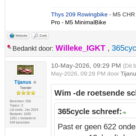
Thys 209 Rowingbike
- M5 CHR
Pro - M5 MinimalBike
Website
Zoek
Willeke_IGKT
,
365cyc
Bedankt door:
10-May-2026, 09:29 PM
(Dit 
May-2026, 09:29 PM door
Tijan
Tijanus
Toerder
Wim -de roetsende sc
Berichten: 556
Topics: 3
365cycle schreef:
Lid sinds: Jan 2024
Bedankt: 1645
1261 x bedankt in
549 berichten
Past er geen 622 onde