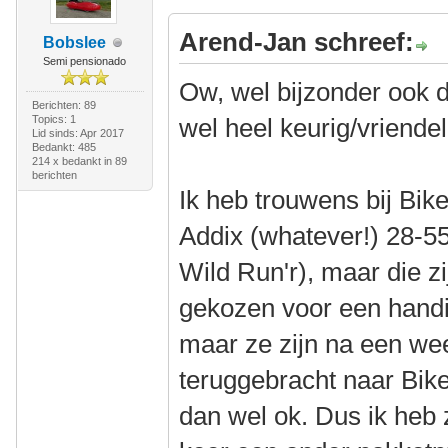
Arend-Jan schreef:
Bobslee
Semi pensionado
Ow, wel bijzonder ook da
Berichten: 89
Topics: 1
wel heel keurig/vriendeli
Lid sinds: Apr 2017
Bedankt: 485
214 x bedankt in 89
berichten
Ik heb trouwens bij Bi
Addix (whatever!) 28-55
Wild Run'r), maar die zi
gekozen voor een handi
maar ze zijn na een we
teruggebracht naar BikeI
dan wel ok. Dus ik heb z