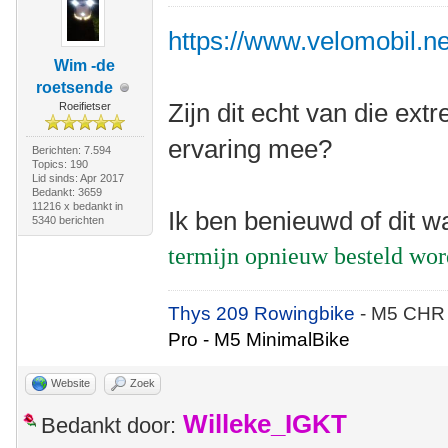
https://www.velomobil.net
Wim -de
roetsende
Zijn dit echt van die e
Roeifietser
ervaring mee?
Berichten: 7.594
Topics: 190
Lid sinds: Apr 2017
Bedankt: 3659
11216 x bedankt in
Ik ben benieuwd of dit w
5340 berichten
termijn opnieuw besteld wo
Thys 209 Rowingbike
- M5 CHR
Pro - M5 MinimalBike
Website
Zoek
Willeke_IGKT
Bedankt door: