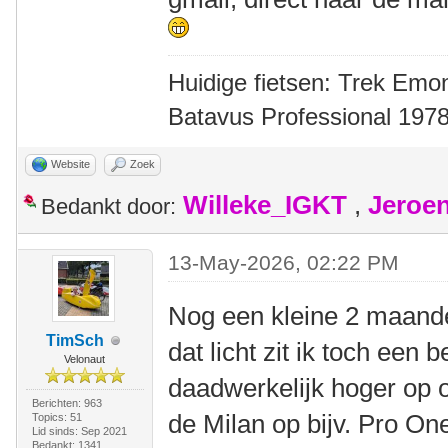
Huidige fietsen: Trek Emon
Batavus Professional 1978
Website
Zoek
Willeke_IGKT
,
Jeroe
Bedankt door:
13-May-2026, 02:22 PM
Nog een kleine 2 maande
TimSch
dat licht zit ik toch een b
Velonaut
daadwerkelijk hoger op op
Berichten: 963
de Milan op bijv. Pro On
Topics: 51
Lid sinds: Sep 2021
Bedankt: 1341