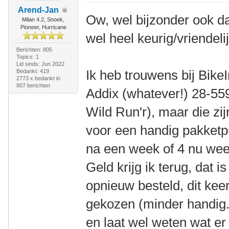
Arend-Jan
Ow, wel bijzonder ook dat
Milan 4.2, Snoek,
Pioneer, Hurricane
wel heel keurig/vriendelij
Berichten: 805
Topics: 1
Lid sinds: Jun 2022
Ik heb trouwens bij Bik
Bedankt: 419
2773 x bedankt in
807 berichten
Addix (whatever!) 28-559
Wild Run'r), maar die zi
voor een handig pakketpu
na een week of 4 nu wee
Geld krijg ik terug, dat i
opnieuw besteld, dit kee
gekozen (minder handig.
en laat wel weten wat er i