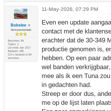
11-May-2026, 07:29 PM
Even een update aangaa
Bobslee
contact met de klantens
Semi pensionado
erachter dat de 30-349 M
Berichten: 89
Topics: 1
productie genomen is, e
Lid sinds: Apr 2017
Bedankt: 485
214 x bedankt in 89
hebben. Op een paar adr
berichten
wel banden verkrijgbaar,
mee als ik een Tuna zou 
in gedachten had.
Streep er door dus, ande
me op de lijst laten plaa