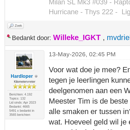
Milan SL Mk3 #039 - Rapto
Hurricane - Thys 222 -
Li
Zoek
Willeke_IGKT
,
mvdrie
Bedankt door:
13-May-2026, 02:45 PM
Voor wat doe je mee? En 
Hardloper
tegen je leerlingen kun
Kilometervreter
deelgenomen aan een WK
Berichten: 4.192
Topics: 132
Meester Tim is de beste
Lid sinds: Apr 2023
Bedankt: 4665
alle smaken er tussen in
5491 x bedankt in
3565 berichten
wat. Hoeveel geld wil je