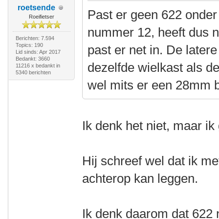
roetsende
Past er geen 622 onder
Roeifietser
nummer 12, heeft dus n
Berichten: 7.594
Topics: 190
past er net in. De later
Lid sinds: Apr 2017
Bedankt: 3660
dezelfde wielkast als d
11216 x bedankt in
5340 berichten
wel mits er een 28mm 
Ik denk het niet, maar i
Hij schreef wel dat ik 
achterop kan leggen.
Ik denk daarom dat 622 