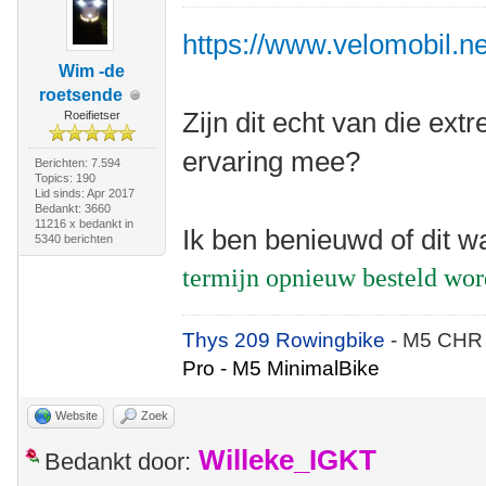
https://www.velomobil.net
Wim -de
roetsende
Zijn dit echt van die e
Roeifietser
ervaring mee?
Berichten: 7.594
Topics: 190
Lid sinds: Apr 2017
Bedankt: 3660
11216 x bedankt in
Ik ben benieuwd of dit w
5340 berichten
termijn opnieuw besteld wo
Thys 209 Rowingbike
- M5 CHR
Pro - M5 MinimalBike
Website
Zoek
Willeke_IGKT
Bedankt door: