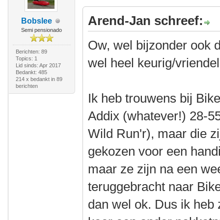
Arend-Jan schreef:
Bobslee
Semi pensionado
Ow, wel bijzonder ook da
Berichten: 89
Topics: 1
wel heel keurig/vriendeli
Lid sinds: Apr 2017
Bedankt: 485
214 x bedankt in 89
berichten
Ik heb trouwens bij Bi
Addix (whatever!) 28-55
Wild Run'r), maar die zi
gekozen voor een handi
maar ze zijn na een we
teruggebracht naar BikeI
dan wel ok. Dus ik heb z