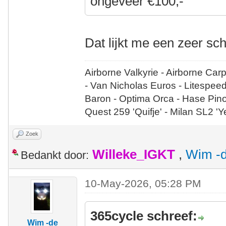
ongeveer €100,-
Dat lijkt me een zeer sc
Airborne Valkyrie - Airborne Car
- Van Nicholas Euros - Litespee
Baron - Optima Orca - Hase Pin
Quest 259 'Quifje' - Milan SL2 '
Zoek
Willeke_IGKT
,
Wim -d
Bedankt door:
10-May-2026, 05:28 PM
365cycle schreef:
Wim -de