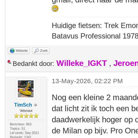
Huidige fietsen: Trek Emon
Batavus Professional 1978
Website
Zoek
Willeke_IGKT
,
Jeroe
Bedankt door:
13-May-2026, 02:22 PM
Nog een kleine 2 maande
TimSch
dat licht zit ik toch een b
Velonaut
daadwerkelijk hoger op op
Berichten: 963
de Milan op bijv. Pro On
Topics: 51
Lid sinds: Sep 2021
Bedankt: 1341