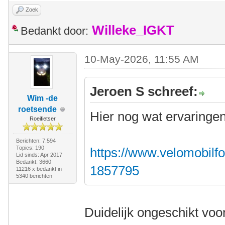
Zoek
Willeke_IGKT
Bedankt door:
10-May-2026, 11:55 AM
Jeroen S schreef:
Wim -de
roetsende
Hier nog wat ervaringen
Roeifietser
Berichten: 7.594
Topics: 190
https://www.velomobilfo
Lid sinds: Apr 2017
Bedankt: 3660
1857795
11216 x bedankt in
5340 berichten
Duidelijk ongeschikt voor