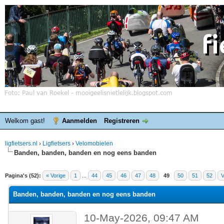
Welkom gast!
Aanmelden
Registreren
ligfietsers.nl
›
Ligfietsers
›
Velomobielen
Banden, banden, banden en nog eens banden
elde waardering is 3
Pagina's (52):
« Vorige
1
...
44
45
46
47
48
49
50
51
52
V
Banden, banden, banden en nog eens banden
10-May-2026, 09:47 AM