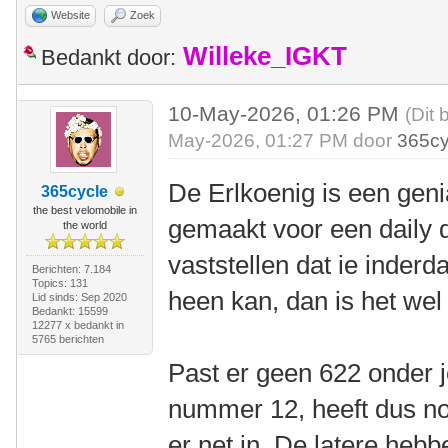
Website
Zoek
Willeke_IGKT
Bedankt door:
10-May-2026, 01:26 PM
(Dit 
May-2026, 01:27 PM door
365cy
De Erlkoenig is een geni
365cycle
the best velomobile in
gemaakt voor een daily dr
the world
vaststellen dat ie inder
Berichten: 7.184
Topics: 131
heen kan, dan is het we
Lid sinds: Sep 2020
Bedankt: 15599
12277 x bedankt in
5765 berichten
Past er geen 622 onder 
nummer 12, heeft dus no
er net in. De latere hebb