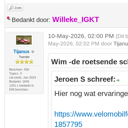
Zoek
Willeke_IGKT
Bedankt door:
10-May-2026, 02:00 PM
(Dit 
May-2026, 02:02 PM door
Tijan
Tijanus
Toerder
Wim -de roetsende sc
Berichten: 556
Topics: 3
Jeroen S schreef:
Lid sinds: Jan 2024
Bedankt: 1645
1261 x bedankt in
549 berichten
Hier nog wat ervaringe
https://www.velomobilf
1857795