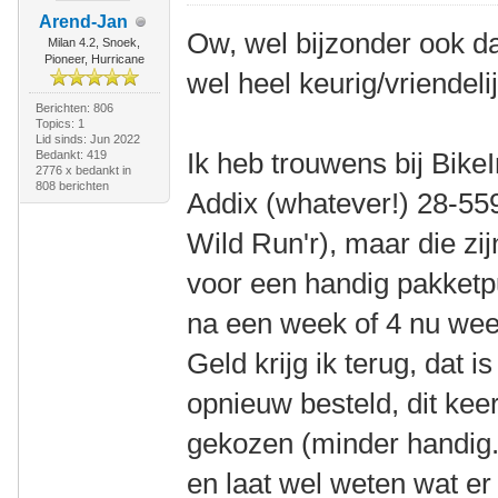
Arend-Jan
Ow, wel bijzonder ook dat
Milan 4.2, Snoek,
Pioneer, Hurricane
wel heel keurig/vriendelij
Berichten: 806
Topics: 1
Lid sinds: Jun 2022
Ik heb trouwens bij Bik
Bedankt: 419
2776 x bedankt in
808 berichten
Addix (whatever!) 28-559
Wild Run'r), maar die zi
voor een handig pakketpu
na een week of 4 nu wee
Geld krijg ik terug, dat i
opnieuw besteld, dit kee
gekozen (minder handig.
en laat wel weten wat er i