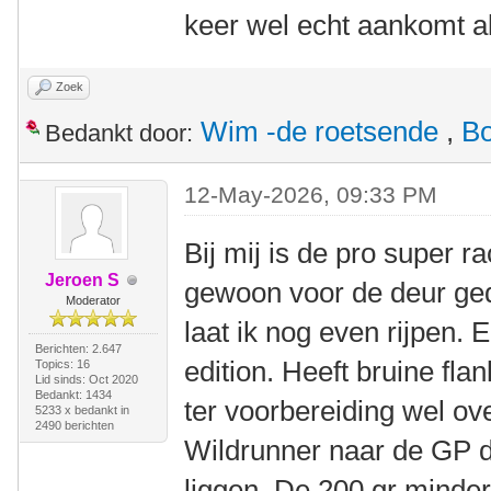
keer wel echt aankomt a
Zoek
Wim -de roetsende
,
B
Bedankt door:
12-May-2026, 09:33 PM
Bij mij is de pro super r
Jeroen S
gewoon voor de deur ge
Moderator
laat ik nog even rijpen. 
Berichten: 2.647
edition. Heeft bruine fla
Topics: 16
Lid sinds: Oct 2020
Bedankt: 1434
ter voorbereiding wel o
5233 x bedankt in
2490 berichten
Wildrunner naar de GP d
liggen. De 200 gr minder 