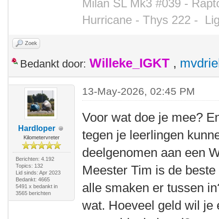
Milan SL Mk3 #039 - Rapto
Hurricane - Thys 222 -
Li
Zoek
Willeke_IGKT
,
mvdrie
Bedankt door:
13-May-2026, 02:45 PM
Voor wat doe je mee? En 
Hardloper
tegen je leerlingen kun
Kilometervreter
deelgenomen aan een WK
Berichten: 4.192
Topics: 132
Meester Tim is de beste
Lid sinds: Apr 2023
Bedankt: 4665
alle smaken er tussen in
5491 x bedankt in
3565 berichten
wat. Hoeveel geld wil je