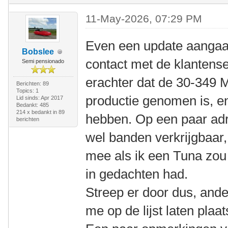
11-May-2026, 07:29 PM
Even een update aangaa
Bobslee
contact met de klantens
Semi pensionado
erachter dat de 30-349 M
Berichten: 89
Topics: 1
productie genomen is, e
Lid sinds: Apr 2017
Bedankt: 485
214 x bedankt in 89
hebben. Op een paar adr
berichten
wel banden verkrijgbaar,
mee als ik een Tuna zou 
in gedachten had.
Streep er door dus, ande
me op de lijst laten plaa