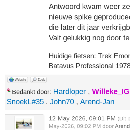
Antwoord kwam weer zeer
nieuwe spike geproducee
die later dit jaar verkri
Valt gelukkig nog door te
Huidige fietsen: Trek Emon
Batavus Professional 1978
Website
Zoek
Hardloper
,
Willeke_I
Bedankt door:
SnoekL#35
,
John70
,
Arend-Jan
12-May-2026, 09:01 PM
(Dit 
May-2026, 09:02 PM door
Arend