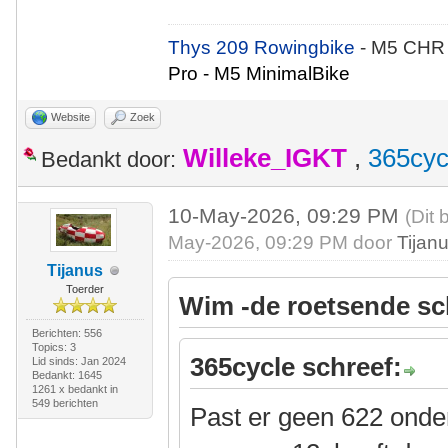
Thys 209 Rowingbike
- M5 CHR
Pro - M5 MinimalBike
Website
Zoek
Willeke_IGKT
,
365cyc
Bedankt door:
10-May-2026, 09:29 PM
(Dit 
May-2026, 09:29 PM door
Tijan
Tijanus
Toerder
Wim -de roetsende sc
Berichten: 556
Topics: 3
365cycle schreef:
Lid sinds: Jan 2024
Bedankt: 1645
1261 x bedankt in
549 berichten
Past er geen 622 onde