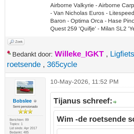
Airborne Valkyrie - Airborne Car
- Van Nicholas Euros - Litespee
Baron - Optima Orca - Hase Pin
Quest 259 'Quifje' - Milan SL2 '
Zoek
Willeke_IGKT
,
Ligfie
Bedankt door:
roetsende
,
365cycle
10-May-2026, 11:52 PM
Tijanus schreef:
Bobslee
Semi pensionado
Wim -de roetsende s
Berichten: 89
Topics: 1
Lid sinds: Apr 2017
Bedankt: 485