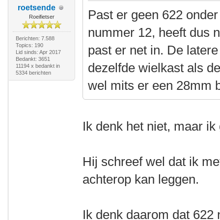
roetsende
Past er geen 622 onder
Roeifietser
nummer 12, heeft dus n
Berichten: 7.588
Topics: 190
past er net in. De later
Lid sinds: Apr 2017
Bedankt: 3651
dezelfde wielkast als d
11194 x bedankt in
5334 berichten
wel mits er een 28mm 
Ik denk het niet, maar i
Hij schreef wel dat ik 
achterop kan leggen.
Ik denk daarom dat 622 