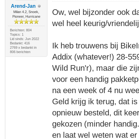
Arend-Jan
Ow, wel bijzonder ook dat
Milan 4.2, Snoek,
Pioneer, Hurricane
wel heel keurig/vriendelij
Berichten: 804
Topics: 1
Lid sinds: Jun 2022
Ik heb trouwens bij Bik
Bedankt: 416
2769 x bedankt in
806 berichten
Addix (whatever!) 28-559
Wild Run'r), maar die zi
voor een handig pakketpu
na een week of 4 nu wee
Geld krijg ik terug, dat i
opnieuw besteld, dit kee
gekozen (minder handig.
en laat wel weten wat er i