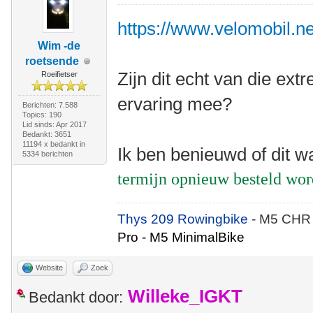
https://www.velomobil.net
Wim -de
roetsende
Zijn dit echt van die e
Roeifietser
ervaring mee?
Berichten: 7.588
Topics: 190
Lid sinds: Apr 2017
Bedankt: 3651
11194 x bedankt in
Ik ben benieuwd of dit w
5334 berichten
termijn opnieuw besteld wo
Thys 209 Rowingbike
- M5 CHR
Pro - M5 MinimalBike
Website
Zoek
Willeke_IGKT
Bedankt door: