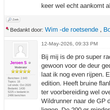
keer wel echt aankomt a
Zoek
Wim -de roetsende
,
B
Bedankt door:
12-May-2026, 09:33 PM
Bij mij is de pro super r
Jeroen S
gewoon voor de deur ge
Moderator
laat ik nog even rijpen. 
Berichten: 2.643
edition. Heeft bruine fla
Topics: 16
Lid sinds: Oct 2020
Bedankt: 1430
ter voorbereiding wel o
5225 x bedankt in
2486 berichten
Wildrunner naar de GP d
liggen. De 200 gr minder 