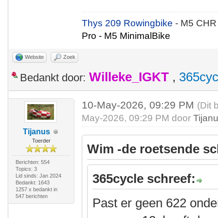
Thys 209 Rowingbike
- M5 CHR
Pro - M5 MinimalBike
Website
Zoek
Willeke_IGKT
,
365cyc
Bedankt door:
10-May-2026, 09:29 PM
(Dit 
May-2026, 09:29 PM door
Tijan
Tijanus
Toerder
Wim -de roetsende sc
Berichten: 554
Topics: 3
365cycle schreef:
Lid sinds: Jan 2024
Bedankt: 1643
1257 x bedankt in
547 berichten
Past er geen 622 onde