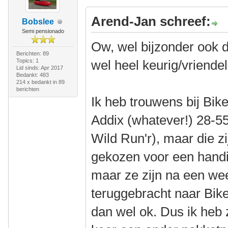
Arend-Jan schreef:
Bobslee
Semi pensionado
Ow, wel bijzonder ook da
Berichten: 89
Topics: 1
wel heel keurig/vriendeli
Lid sinds: Apr 2017
Bedankt: 483
214 x bedankt in 89
berichten
Ik heb trouwens bij Bi
Addix (whatever!) 28-55
Wild Run'r), maar die zi
gekozen voor een handi
maar ze zijn na een we
teruggebracht naar BikeI
dan wel ok. Dus ik heb z