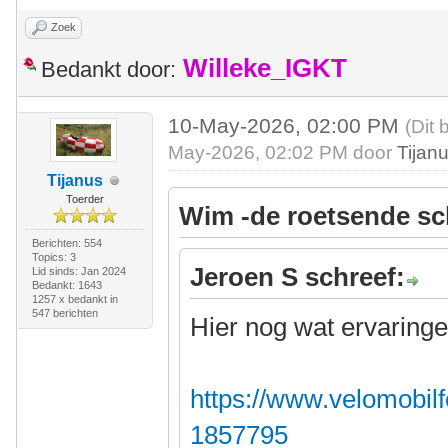
Zoek
Willeke_IGKT
Bedankt door:
10-May-2026, 02:00 PM
(Dit 
May-2026, 02:02 PM door
Tijan
Tijanus
Toerder
Wim -de roetsende sc
Berichten: 554
Topics: 3
Jeroen S schreef:
Lid sinds: Jan 2024
Bedankt: 1643
1257 x bedankt in
547 berichten
Hier nog wat ervaringe
https://www.velomobilf
1857795