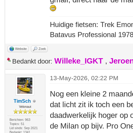
Huidige fietsen: Trek Emon
Batavus Professional 1978
Website
Zoek
Willeke_IGKT
,
Jeroe
Bedankt door:
13-May-2026, 02:22 PM
Nog een kleine 2 maande
TimSch
dat licht zit ik toch een b
Velonaut
daadwerkelijk hoger op op
Berichten: 963
de Milan op bijv. Pro On
Topics: 51
Lid sinds: Sep 2021
Bedankt: 1341