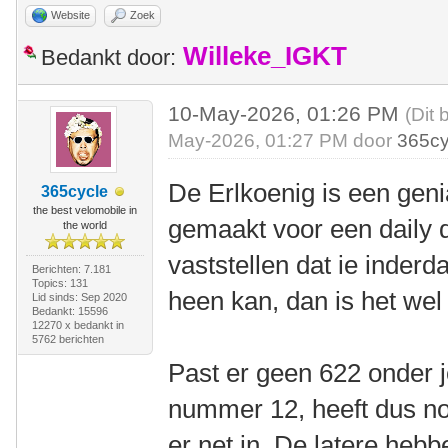
Website
Zoek
Willeke_IGKT
Bedankt door:
10-May-2026, 01:26 PM
(Dit 
May-2026, 01:27 PM door
365cy
De Erlkoenig is een geni
365cycle
the best velomobile in
gemaakt voor een daily dr
the world
vaststellen dat ie inder
Berichten: 7.181
Topics: 131
heen kan, dan is het we
Lid sinds: Sep 2020
Bedankt: 15596
12270 x bedankt in
5762 berichten
Past er geen 622 onder 
nummer 12, heeft dus no
er net in. De latere hebb