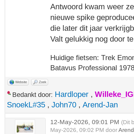
Antwoord kwam weer zeer
nieuwe spike geproducee
die later dit jaar verkri
Valt gelukkig nog door te
Huidige fietsen: Trek Emon
Batavus Professional 1978
Website
Zoek
Hardloper
,
Willeke_I
Bedankt door:
SnoekL#35
,
John70
,
Arend-Jan
12-May-2026, 09:01 PM
(Dit 
May-2026, 09:02 PM door
Arend