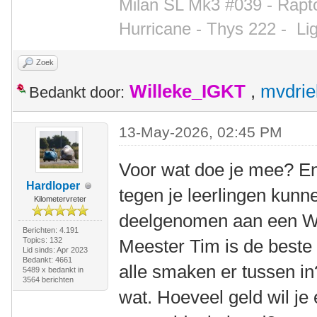
Milan SL Mk3 #039 - Rapto
Hurricane - Thys 222 -
Li
Zoek
Willeke_IGKT
,
mvdrie
Bedankt door:
13-May-2026, 02:45 PM
Voor wat doe je mee? En 
Hardloper
tegen je leerlingen kun
Kilometervreter
deelgenomen aan een WK
Berichten: 4.191
Topics: 132
Meester Tim is de beste
Lid sinds: Apr 2023
Bedankt: 4661
alle smaken er tussen in
5489 x bedankt in
3564 berichten
wat. Hoeveel geld wil je