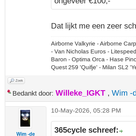
ongeveer €100,-
Dat lijkt me een zeer sc
Airborne Valkyrie - Airborne Car
- Van Nicholas Euros - Litespee
Baron - Optima Orca - Hase Pin
Quest 259 'Quifje' - Milan SL2 '
Zoek
Willeke_IGKT
,
Wim -d
Bedankt door:
10-May-2026, 05:28 PM
365cycle schreef:
Wim -de