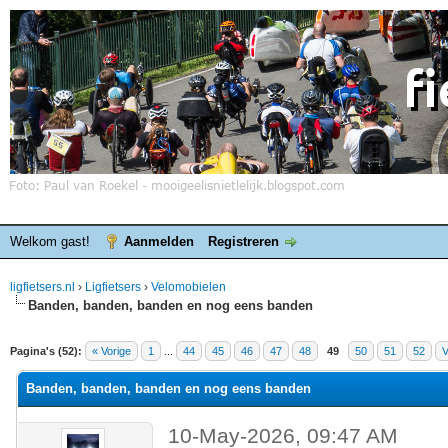
Welkom gast!
Aanmelden
Registreren
ligfietsers.nl
›
Ligfietsers
›
Velomobielen
Banden, banden, banden en nog eens banden
elde waardering is 3
Pagina's (52):
« Vorige
1
...
44
45
46
47
48
49
50
51
52
V
Banden, banden, banden en nog eens banden
10-May-2026, 09:47 AM