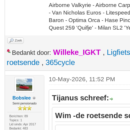
Airborne Valkyrie - Airborne Car
- Van Nicholas Euros - Litespee
Baron - Optima Orca - Hase Pin
Quest 259 'Quifje' - Milan SL2 '
Zoek
Willeke_IGKT
,
Ligfie
Bedankt door:
roetsende
,
365cycle
10-May-2026, 11:52 PM
Tijanus schreef:
Bobslee
Semi pensionado
Wim -de roetsende s
Berichten: 89
Topics: 1
Lid sinds: Apr 2017
Bedankt: 483