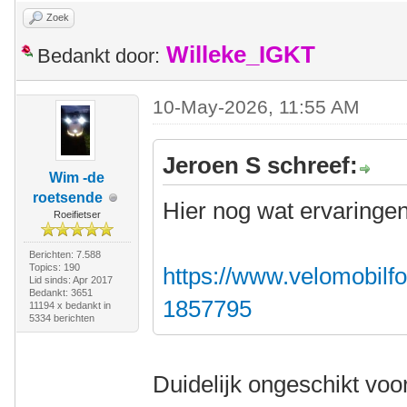
Zoek
Willeke_IGKT
Bedankt door:
10-May-2026, 11:55 AM
Jeroen S schreef:
Wim -de
roetsende
Hier nog wat ervaringen
Roeifietser
Berichten: 7.588
Topics: 190
https://www.velomobilfo
Lid sinds: Apr 2017
Bedankt: 3651
1857795
11194 x bedankt in
5334 berichten
Duidelijk ongeschikt voor