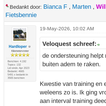
Bianca F
,
Marten
,
Wil
Bedankt door:
Fietsbennie
19-May-2026, 10:02 AM
Veloquest schreef:
Hardloper
Kilometervreter
de ondersteuning helpt m
Berichten: 4.192
buiten adem te raken.
Topics: 132
Lid sinds: Apr 2023
Bedankt: 4665
5491 x bedankt in
3565 berichten
Kwestie van training en 
weleens zo is. Ik ging v
aan interval training dee