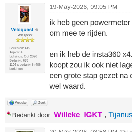
19-May-2026, 09:05 PM
ik heb geen powermeter 
Veloquest
om mee te rijden.
Valsspeler
Berichten: 415
en ik heb de insta360 x4.
Topics: 4
Lid sinds: Oct 2020
Bedankt: 676
koopt zou ik ook niet lag
1106 x bedankt in 406
berichten
een grote stap gezet na d
wel waard.
Website
Zoek
Willeke_IGKT
,
Tijanu
Bedankt door:
20-May-2026, 03:58 PM
(Dit 