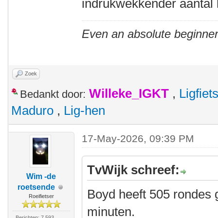
indrukwekkender aantal 
Even an absolute beginner
Zoek
Willeke_IGKT
,
Ligfie
Bedankt door:
Maduro
,
Lig-hen
17-May-2026, 09:39 PM
TvWijk schreef:
Wim -de
roetsende
Boyd heeft 505 rondes g
Roeifietser
minuten.
Berichten: 7.593