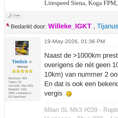
Litespeed Siena, Koga FPM,
Zoek
Willeke_IGKT
,
Tijanu
Bedankt door:
19-May-2026, 01:36 PM
Naast de >1000km presta
TimSch
overigens de nét geen 1
Velonaut
10km) van nummer 2 ook
Berichten: 963
En dat is ook een bekend
Topics: 51
Lid sinds: Sep 2021
Bedankt: 1341
vergis
2865 x bedankt in
913 berichten
Milan SL Mk3 #039 - Rapto