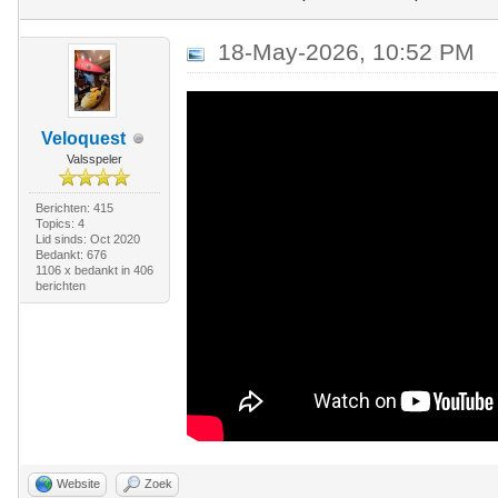
18-May-2026, 10:52 PM
Veloquest
Valsspeler
Berichten: 415
Topics: 4
Lid sinds: Oct 2020
Bedankt: 676
1106 x bedankt in 406
berichten
Website
Zoek