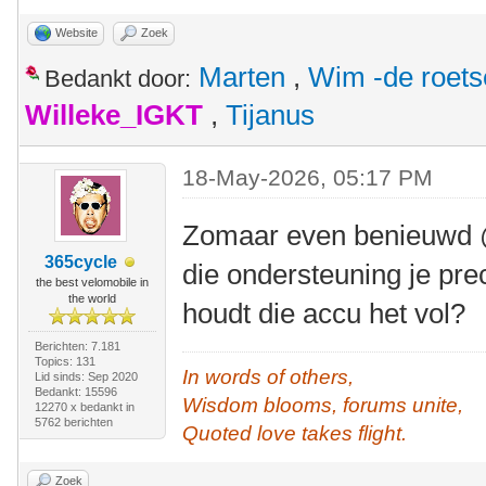
Website
Zoek
Marten
,
Wim -de roet
Bedankt door:
Willeke_IGKT
,
Tijanus
18-May-2026, 05:17 PM
Zomaar even benieuwd @
365cycle
die ondersteuning je pr
the best velomobile in
the world
houdt die accu het vol?
Berichten: 7.181
Topics: 131
In words of others,
Lid sinds: Sep 2020
Bedankt: 15596
Wisdom blooms, forums unite,
12270 x bedankt in
5762 berichten
Quoted love takes flight.
Zoek