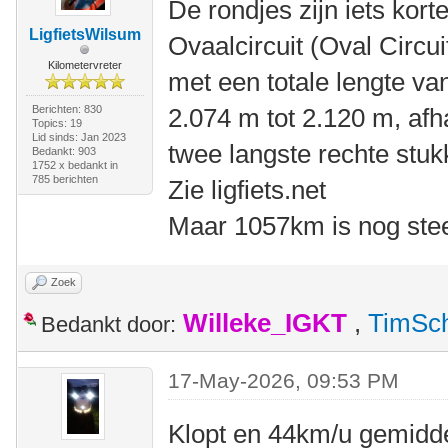
De rondjes zijn iets korte
LigfietsWilsum
Ovaalcircuit (Oval Circui
Kilometervreter
met een totale lengte va
Berichten: 830
2.074 m tot 2.120 m, afha
Topics: 19
Lid sinds: Jan 2023
twee langste rechte stuk
Bedankt: 903
1752 x bedankt in
785 berichten
Zie ligfiets.net
Maar 1057km is nog stee
Zoek
Willeke_IGKT
,
TimSc
Bedankt door:
17-May-2026, 09:53 PM
Klopt en 44km/u gemidde