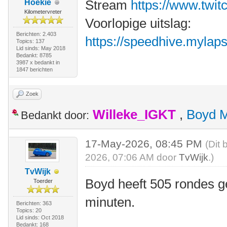
Stream
https://www.twit
Hoekie
Kilometervreter
Voorlopige uitslag:
Berichten: 2.403
https://speedhive.mylaps.
Topics: 137
Lid sinds: May 2018
Bedankt: 8785
3987 x bedankt in
1847 berichten
Zoek
Willeke_IGKT
,
Boyd 
Bedankt door:
17-May-2026, 08:45 PM
(Dit 
2026, 07:06 AM door
TvWijk
.)
TvWijk
Boyd heeft 505 rondes g
Toerder
minuten.
Berichten: 363
Topics: 20
Lid sinds: Oct 2018
Bedankt: 168