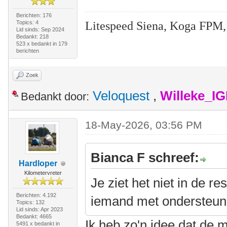
Berichten: 176
Litespeed Siena, Koga FPM,
Topics: 4
Lid sinds: Sep 2024
Bedankt: 218
523 x bedankt in 179
berichten
Zoek
Veloquest
,
Willeke_I
Bedankt door:
18-May-2026, 03:56 PM
Bianca F schreef:
Hardloper
Kilometervreter
Je ziet het niet in de r
Berichten: 4.192
iemand met ondersteuni
Topics: 132
Lid sinds: Apr 2023
Bedankt: 4665
Ik heb zo'n idee dat de 
5491 x bedankt in