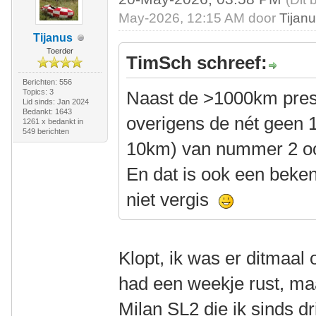
May-2026, 12:15 AM door
Tijan
Tijanus
Toerder
TimSch schreef:
Berichten: 556
Topics: 3
Naast de >1000km prest
Lid sinds: Jan 2024
Bedankt: 1643
overigens de nét geen 
1261 x bedankt in
549 berichten
10km) van nummer 2 oo
En dat is ook een beken
niet vergis
Klopt, ik was er ditmaal o
had een weekje rust, m
Milan SL2 die ik sinds dr