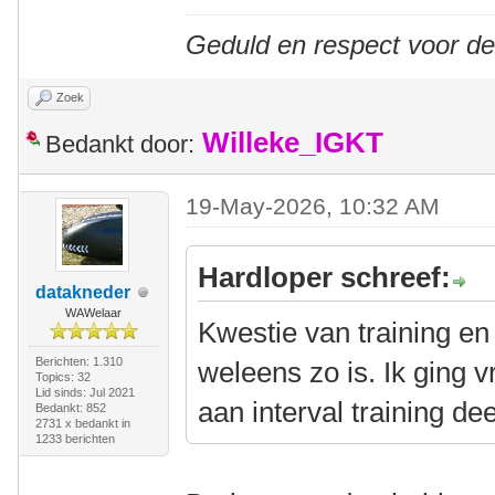
Geduld en respect voor d
Zoek
Willeke_IGKT
Bedankt door:
19-May-2026, 10:32 AM
Hardloper schreef:
datakneder
WAWelaar
Kwestie van training en
Berichten: 1.310
weleens zo is. Ik ging 
Topics: 32
Lid sinds: Jul 2021
aan interval training de
Bedankt: 852
2731 x bedankt in
1233 berichten