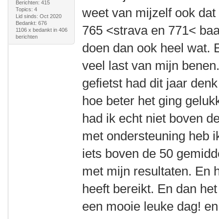
Berichten: 415
weet van mijzelf ook dat 
Topics: 4
Lid sinds: Oct 2020
Bedankt: 676
765 <strava en 771< baa
1106 x bedankt in 406
berichten
doen dan ook heel wat. E
veel last van mijn benen
gefietst had dit jaar den
hoe beter het ging geluk
had ik echt niet boven 
met ondersteuning heb ik
iets boven de 50 gemiddel
met mijn resultaten. En h
heeft bereikt. En dan het
een mooie leuke dag! en