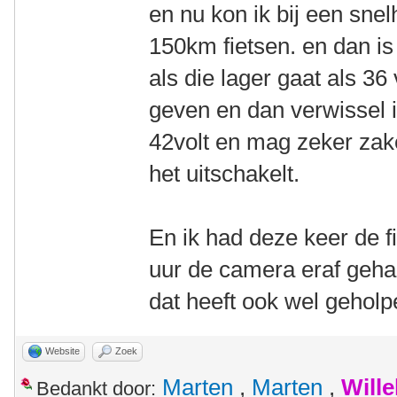
en nu kon ik bij een sne
150km fietsen. en dan is
als die lager gaat als 36
geven en dan verwissel i
42volt en mag zeker zake
het uitschakelt.
En ik had deze keer de f
uur de camera eraf gehaa
dat heeft ook wel geholp
Website
Zoek
Marten
,
Marten
,
Will
Bedankt door: