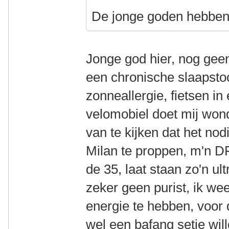
De jonge goden hebben 
Jonge god hier, nog ge
een chronische slaapst
zonneallergie, fietsen in
velomobiel doet mij wond
van te kijken dat het nod
Milan te proppen, m'n DF
de 35, laat staan zo'n u
zeker geen purist, ik we
energie te hebben, voor 
wel een bafang setje wil