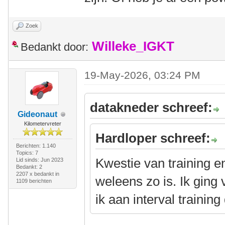
Zoek
Willeke_IGKT
Bedankt door:
19-May-2026, 03:24 PM
datakneder schreef:
Gideonaut
Kilometervreter
Hardloper schreef:
Berichten: 1.140
Topics: 7
Kwestie van training e
Lid sinds: Jun 2023
Bedankt: 2
2207 x bedankt in
weleens zo is. Ik ging
1109 berichten
ik aan interval trainin