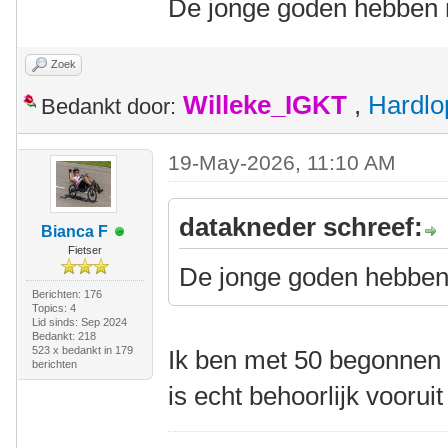
De jonge goden hebben m
Zoek
Willeke_IGKT
,
Hardlo
Bedankt door:
19-May-2026, 11:10 AM
datakneder schreef:
Bianca F
Fietser
De jonge goden hebben 
Berichten: 176
Topics: 4
Lid sinds: Sep 2024
Bedankt: 218
523 x bedankt in 179
Ik ben met 50 begonnen m
berichten
is echt behoorlijk voorui