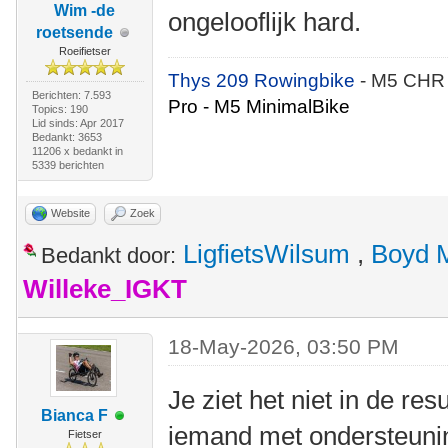
Wim -de
ongelooflijk hard.
roetsende
Roeifietser
Thys 209 Rowingbike
- M5 CHR
Berichten: 7.593
Pro - M5 MinimalBike
Topics: 190
Lid sinds: Apr 2017
Bedankt: 3653
11206 x bedankt in
5339 berichten
Website
Zoek
LigfietsWilsum
,
Boyd 
Bedankt door:
Willeke_IGKT
18-May-2026, 03:50 PM
Je ziet het niet in de re
Bianca F
iemand met ondersteunin
Fietser