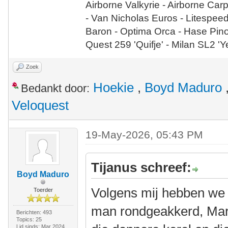
Airborne Valkyrie - Airborne Car
- Van Nicholas Euros - Litespee
Baron - Optima Orca - Hase Pin
Quest 259 'Quifje' - Milan SL2 '
Zoek
Hoekie
,
Boyd Maduro
Bedankt door:
Veloquest
19-May-2026, 05:43 PM
Tijanus schreef:
Boyd Maduro
Volgens mij hebben we b
Toerder
man rondgeakkerd, Mark
Berichten: 493
Topics: 25
Lid sinds: Mar 2024