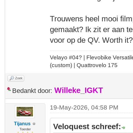
Trouwens heel mooi filmp
gemaakt? Ik zit er aan 
voor op de QV. Worth it?
Velayo #
0
4?
| Flevobike Versati
(custom) | Quattrovelo 175
Zoek
Willeke_IGKT
Bedankt door:
19-May-2026, 04:58 PM
Tijanus
Veloquest schreef:
Toerder