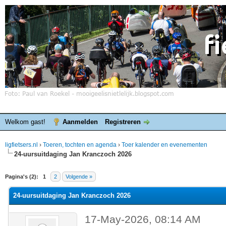
Welkom gast!
Aanmelden
Registreren
ligfietsers.nl
›
Toeren, tochten en agenda
›
Toer kalender en evenementen
24-uursuitdaging Jan Kranczoch 2026
elde waardering is 0
Pagina's (2):
1
2
Volgende »
24-uursuitdaging Jan Kranczoch 2026
17-May-2026, 08:14 AM