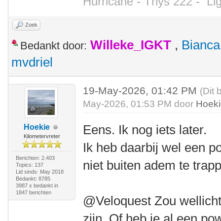
Hurricane - Thys 222 -
Li
Zoek
Willeke_IGKT
,
Bianca
Bedankt door:
mvdriel
19-May-2026, 01:42 PM
(Dit 
May-2026, 01:53 PM door
Hoek
Eens. Ik nog iets later.
Hoekie
Kilometervreter
Ik heb daarbij wel een 
Berichten: 2.403
niet buiten adem te trap
Topics: 137
Lid sinds: May 2018
Bedankt: 8785
3987 x bedankt in
1847 berichten
@Veloquest Zou wellicht
zijn. Of heb je al een p