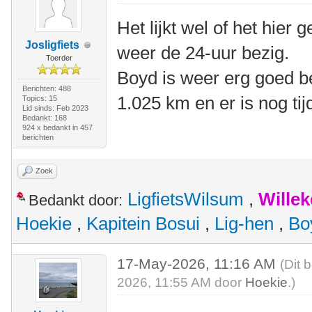
Het lijkt wel of het hier
Josligfiets
weer de 24-uur bezig.
Toerder
Boyd is weer erg goed b
Berichten: 488
1.025 km en er is nog tij
Topics: 15
Lid sinds: Feb 2023
Bedankt: 168
924 x bedankt in 457
berichten
Zoek
LigfietsWilsum
,
Wille
Bedankt door:
Hoekie
,
Kapitein Bosui
,
Lig-hen
,
Bo
17-May-2026, 11:16 AM
(Dit 
2026, 11:55 AM door
Hoekie
.)