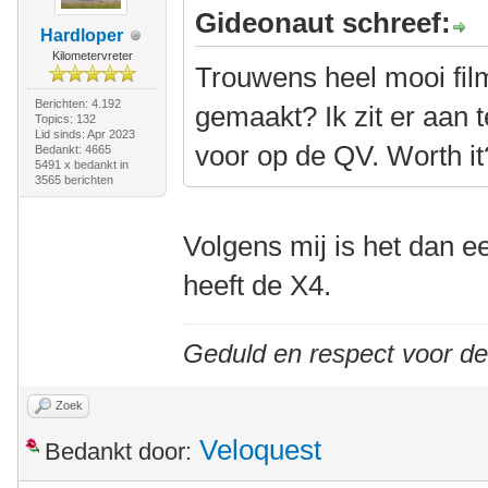
Gideonaut schreef:
Hardloper
Kilometervreter
Trouwens heel mooi film
Berichten: 4.192
gemaakt? Ik zit er aan
Topics: 132
Lid sinds: Apr 2023
voor op de QV. Worth it
Bedankt: 4665
5491 x bedankt in
3565 berichten
Volgens mij is het dan 
heeft de X4.
Geduld en respect voor d
Zoek
Veloquest
Bedankt door: