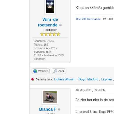
Klopt en 44km/u gemidde
Wim -de
Thys 209 Rowingbike
- M5 CHR 
roetsende
Roeifietser
Berichten: 7.586
Topics: 189
Lid sinds: Apr 2017
Bedankt: 3644
11193 x bedankt in 5333
berichten
Website
Zoek
LigfietsWilsum
,
Boyd Maduro
,
Lig-hen
Bedankt door:
18-May-2026, 03:50 PM
Je ziet het niet in de 
Bianca F
Litespeed Siena, Koga FPM