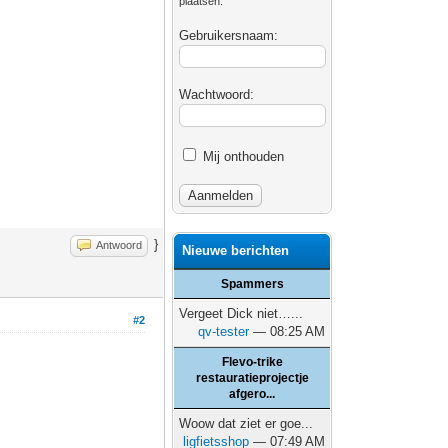
plaatsen.
Gebruikersnaam:
Wachtwoord:
Mij onthouden
}
Antwoord
Nieuwe berichten
Spammers
Vergeet Dick niet…...
#2
qv-tester
— 08:25 AM
Flevo-trike
restauratieprojectje
afgero...
Woow dat ziet er goe...
ligfietsshop
— 07:49 AM