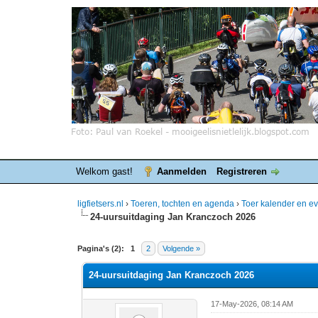
Welkom gast!
Aanmelden
Registreren
ligfietsers.nl
›
Toeren, tochten en agenda
›
Toer kalender en 
24-uursuitdaging Jan Kranczoch 2026
0 stemmen - gemiddelde waardering is 0
1
2
3
4
5
Pagina's (2):
1
2
Volgende »
24-uursuitdaging Jan Kranczoch 2026
17-May-2026, 08:14 AM