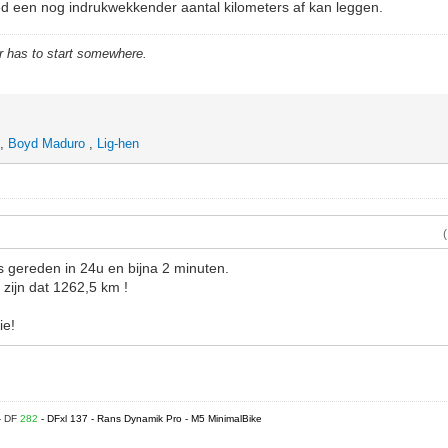
ed een nog indrukwekkender aantal kilometers af kan leggen.
r has to start somewhere.
,
Boyd Maduro
,
Lig-hen
 gereden in 24u en bijna 2 minuten.
 zijn dat 1262,5 km !
ie!
- DF
282
- DFxl 137 - Rans Dynamik Pro - M5 MinimalBike