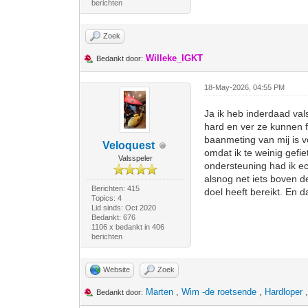
berichten
Zoek
Willeke_IGKT
Bedankt door:
18-May-2026, 04:55 PM
Ja ik heb inderdaad val
hard en ver ze kunnen f
baanmeting van mij is v
Veloquest
omdat ik te weinig gefie
Valsspeler
ondersteuning had ik e
alsnog net iets boven de
Berichten: 415
doel heeft bereikt. En 
Topics: 4
Lid sinds: Oct 2020
Bedankt: 676
1106 x bedankt in 406
berichten
Website
Zoek
Marten
,
Wim -de roetsende
,
Hardloper
Bedankt door: