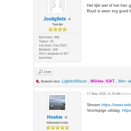
Het lijkt wel of het hie
Boyd is weer erg goed b
Josligfiets
Toerder
Berichten: 488
Topics: 15
Lid sinds: Feb 2023
Bedankt: 168
924 x bedankt in 457
berichten
Zoek
LigfietsWilsum
,
Willeke_IGKT
,
Wim -d
Bedankt door:
17-May-2026, 11:16 AM
(Dit be
Stream
https://www.twi
Voorlopige uitslag:
https
Hoekie
Kilometervreter