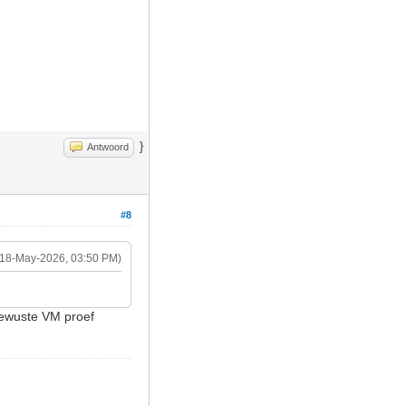
}
Antwoord
#8
(18-May-2026, 03:50 PM)
 bewuste VM proef