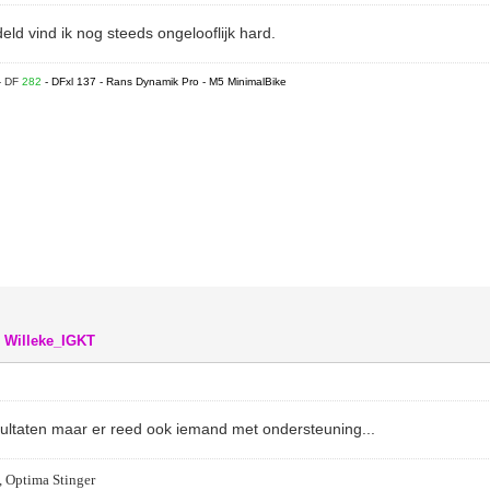
ld vind ik nog steeds ongelooflijk hard.
- DF
282
- DFxl 137 - Rans Dynamik Pro - M5 MinimalBike
,
Willeke_IGKT
resultaten maar er reed ook iemand met ondersteuning...
, Optima Stinger