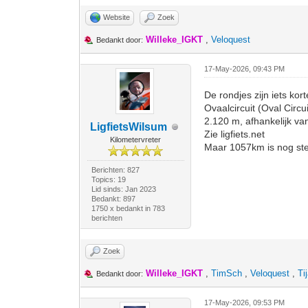
Website
Zoek
Willeke_IGKT
,
Veloquest
Bedankt door:
17-May-2026, 09:43 PM
De rondjes zijn iets kort
Ovaalcircuit (Oval Circu
2.120 m, afhankelijk van
LigfietsWilsum
Zie ligfiets.net
Kilometervreter
Maar 1057km is nog stee
Berichten: 827
Topics: 19
Lid sinds: Jan 2023
Bedankt: 897
1750 x bedankt in 783
berichten
Zoek
Willeke_IGKT
,
TimSch
,
Veloquest
,
Ti
Bedankt door:
17-May-2026, 09:53 PM