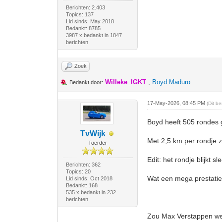
Berichten: 2.403
Topics: 137
Lid sinds: May 2018
Bedankt: 8785
3987 x bedankt in 1847
berichten
Zoek
Willeke_IGKT
,
Boyd Maduro
Bedankt door:
17-May-2026, 08:45 PM
(Dit b
Boyd heeft 505 rondes 
TvWijk
Met 2,5 km per rondje z
Toerder
Edit: het rondje blijkt 
Berichten: 362
Topics: 20
Wat een mega prestatie
Lid sinds: Oct 2018
Bedankt: 168
535 x bedankt in 232
berichten
Zou Max Verstappen wet