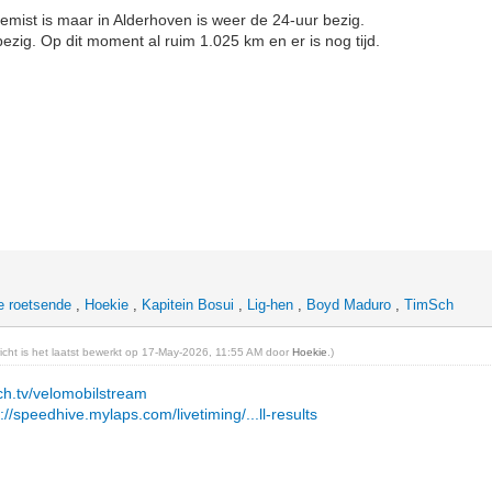
r gemist is maar in Alderhoven is weer de 24-uur bezig.
ezig. Op dit moment al ruim 1.025 km en er is nog tijd.
e roetsende
,
Hoekie
,
Kapitein Bosui
,
Lig-hen
,
Boyd Maduro
,
TimSch
richt is het laatst bewerkt op 17-May-2026, 11:55 AM door
Hoekie
.)
tch.tv/velomobilstream
://speedhive.mylaps.com/livetiming/...ll-results