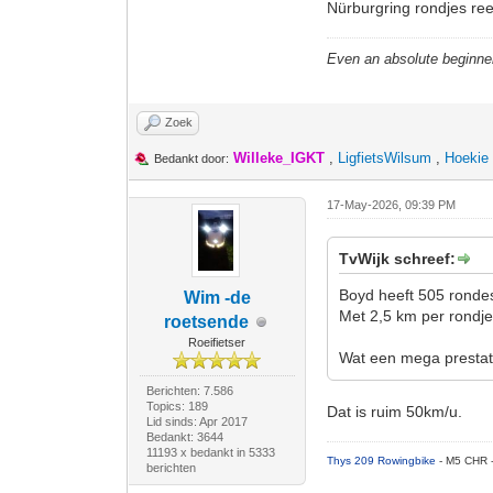
Nürburgring rondjes re
Even an absolute beginne
Zoek
Willeke_IGKT
,
LigfietsWilsum
,
Hoekie
Bedankt door:
17-May-2026, 09:39 PM
TvWijk schreef:
Boyd heeft 505 rondes
Wim -de
Met 2,5 km per rondje
roetsende
Roeifietser
Wat een mega prestat
Berichten: 7.586
Topics: 189
Dat is ruim 50km/u.
Lid sinds: Apr 2017
Bedankt: 3644
11193 x bedankt in 5333
Thys 209 Rowingbike
- M5 CHR 
berichten