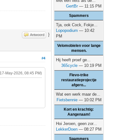
Met een fiets als de...
GertBr
— 11:15 PM
Spammers
Tja, ook Cock, Fokje...
Lopopodium
— 10:42
}
Antwoord
PM
Velomobielen voor lange
mensen.
#4
Hij heeft proef ge...
365cycle
— 10:19 PM
(17-May-2026, 08:45 PM)
Flevo-trike
restauratieprojectje
afgero...
Wat een werk maar de...
Fietsbennie
— 10:02 PM
Kort en krachtig:
Aangenaam!
Hoi Jeroen, geen zor...
LekkerDoen
— 08:27 PM
Spammers