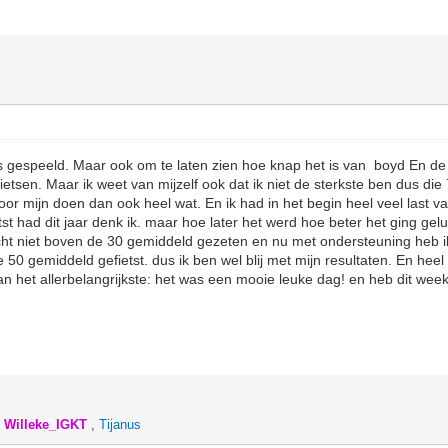
s gespeeld. Maar ook om te laten zien hoe knap het is van boyd En de r
ietsen. Maar ik weet van mijzelf ook dat ik niet de sterkste ben dus di
oor mijn doen dan ook heel wat. En ik had in het begin heel veel last v
tst had dit jaar denk ik. maar hoe later het werd hoe beter het ging gel
cht niet boven de 30 gemiddeld gezeten en nu met ondersteuning heb i
 50 gemiddeld gefietst. dus ik ben wel blij met mijn resultaten. En heel 
dan het allerbelangrijkste: het was een mooie leuke dag! en heb dit we
,
Willeke_IGKT
,
Tijanus