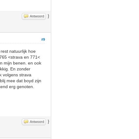
}
Antwoord
#9
est natuurlijk hoe
e 765 <strava en 771<
an mijn benen. en ook
ukkig. En zonder
k volgens strava
blij mee dat boyd zijn
ekend erg genoten.
}
Antwoord