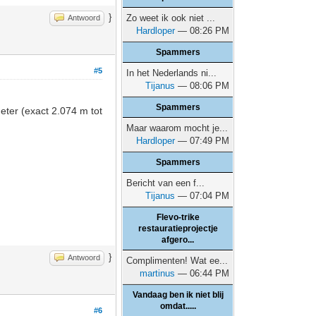
}
Zo weet ik ook niet ...
Antwoord
Hardloper
— 08:26 PM
Spammers
#5
In het Nederlands ni...
Tijanus
— 08:06 PM
Spammers
meter (exact 2.074 m tot
Maar waarom mocht je...
Hardloper
— 07:49 PM
Spammers
Bericht van een f...
Tijanus
— 07:04 PM
Flevo-trike
restauratieprojectje
afgero...
}
Antwoord
Complimenten! Wat ee...
martinus
— 06:44 PM
Vandaag ben ik niet blij
omdat.....
#6