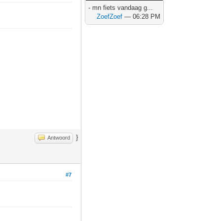
- mn fiets vandaag g...
ZoefZoef
— 06:28 PM
}
Antwoord
#7