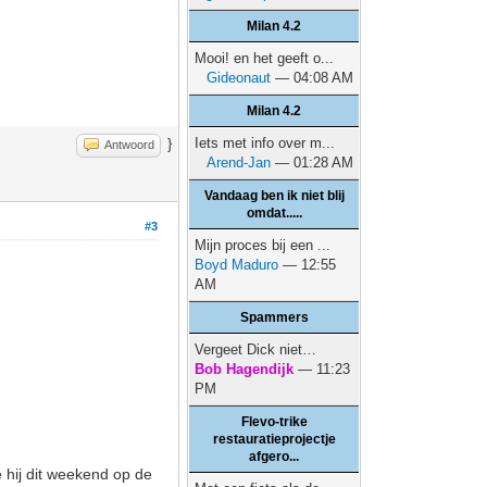
Milan 4.2
Mooi! en het geeft o...
Gideonaut
— 04:08 AM
Milan 4.2
Iets met info over m...
}
Antwoord
Arend-Jan
— 01:28 AM
Vandaag ben ik niet blij
omdat.....
#3
Mijn proces bij een ...
Boyd Maduro
— 12:55
AM
Spammers
Vergeet Dick niet…
Bob Hagendijk
— 11:23
PM
Flevo-trike
restauratieprojectje
afgero...
hij dit weekend op de