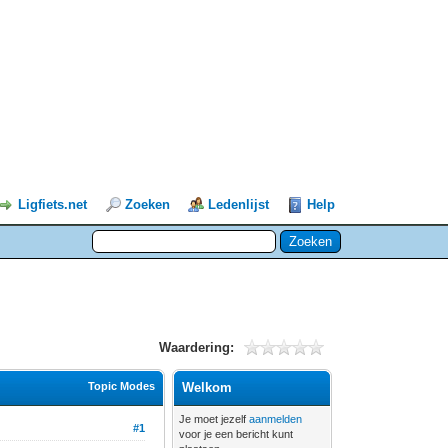
Ligfiets.net
Zoeken
Ledenlijst
Help
Waardering:
Topic Modes
Welkom
Je moet jezelf
aanmelden
#1
voor je een bericht kunt