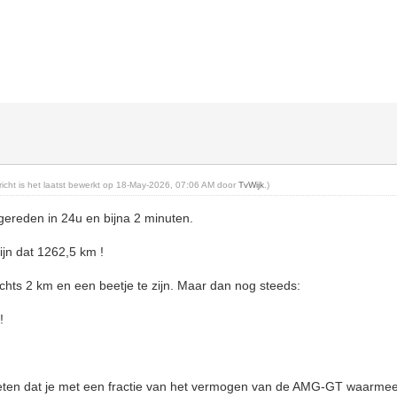
ericht is het laatst bewerkt op 18-May-2026, 07:06 AM door
TvWijk
.)
gereden in 24u en bijna 2 minuten.
ijn dat 1262,5 km !
slechts 2 km en een beetje te zijn. Maar dan nog steeds:
!
en dat je met een fractie van het vermogen van de AMG-GT waarmee 