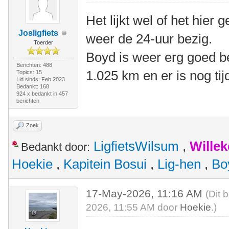
Het lijkt wel of het hier
Josligfiets
weer de 24-uur bezig.
Toerder
Boyd is weer erg goed b
Berichten: 488
1.025 km en er is nog tij
Topics: 15
Lid sinds: Feb 2023
Bedankt: 168
924 x bedankt in 457
berichten
Zoek
LigfietsWilsum
,
Wille
Bedankt door:
Hoekie
,
Kapitein Bosui
,
Lig-hen
,
Bo
17-May-2026, 11:16 AM
(Dit 
2026, 11:55 AM door
Hoekie
.)