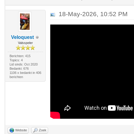
18-May-2026, 10:52 PM
Veloquest
Valsspeler
Berichten: 415
Topics: 4
Lid sinds: Oct 2020
Bedankt: 676
1106 x bedankt in 406
berichten
Website
Zoek