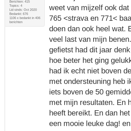
Berichten: 415
weet van mijzelf ook dat 
Topics: 4
Lid sinds: Oct 2020
Bedankt: 676
765 <strava en 771< baa
1106 x bedankt in 406
berichten
doen dan ook heel wat. E
veel last van mijn benen
gefietst had dit jaar den
hoe beter het ging geluk
had ik echt niet boven 
met ondersteuning heb ik
iets boven de 50 gemiddel
met mijn resultaten. En h
heeft bereikt. En dan het
een mooie leuke dag! en