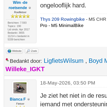
Wim -de
ongelooflijk hard.
roetsende
Roeifietser
Thys 209 Rowingbike
- M5 CHR
Berichten: 7.593
Pro - M5 MinimalBike
Topics: 190
Lid sinds: Apr 2017
Bedankt: 3655
11214 x bedankt in
5339 berichten
Website
Zoek
LigfietsWilsum
,
Boyd 
Bedankt door:
Willeke_IGKT
18-May-2026, 03:50 PM
Je ziet het niet in de re
Bianca F
iemand met ondersteunin
Fietser