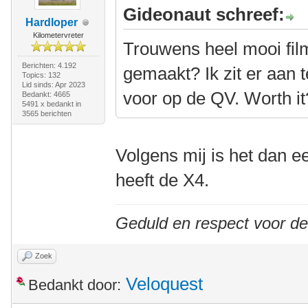
Gideonaut schreef:
Hardloper
Kilometervreter
Trouwens heel mooi film
Berichten: 4.192
gemaakt? Ik zit er aan
Topics: 132
Lid sinds: Apr 2023
voor op de QV. Worth it
Bedankt: 4665
5491 x bedankt in
3565 berichten
Volgens mij is het dan 
heeft de X4.
Geduld en respect voor d
Zoek
Veloquest
Bedankt door: