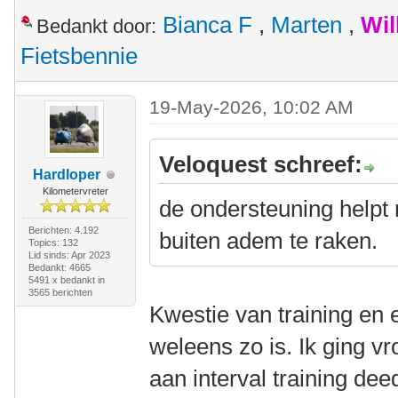
Bianca F
,
Marten
,
Wil
Bedankt door:
Fietsbennie
19-May-2026, 10:02 AM
Veloquest schreef:
Hardloper
Kilometervreter
de ondersteuning helpt m
Berichten: 4.192
buiten adem te raken.
Topics: 132
Lid sinds: Apr 2023
Bedankt: 4665
5491 x bedankt in
3565 berichten
Kwestie van training en 
weleens zo is. Ik ging v
aan interval training dee