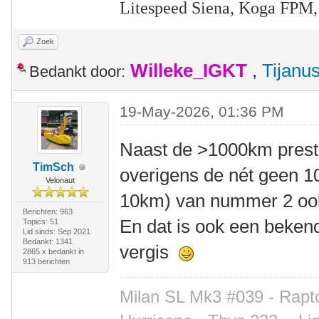
Litespeed Siena, Koga FPM,
Zoek
Willeke_IGKT
,
Tijanu
Bedankt door:
19-May-2026, 01:36 PM
Naast de >1000km presta
TimSch
overigens de nét geen 1
Velonaut
10km) van nummer 2 ook
Berichten: 963
En dat is ook een bekend
Topics: 51
Lid sinds: Sep 2021
Bedankt: 1341
vergis
2865 x bedankt in
913 berichten
Milan SL Mk3 #039 - Rapto