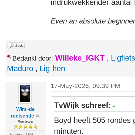
indrukwekkender aantal 
Even an absolute beginner
Zoek
Willeke_IGKT
,
Ligfie
Bedankt door:
Maduro
,
Lig-hen
17-May-2026, 09:39 PM
TvWijk schreef:
Wim -de
roetsende
Boyd heeft 505 rondes g
Roeifietser
minuten.
Berichten: 7.593