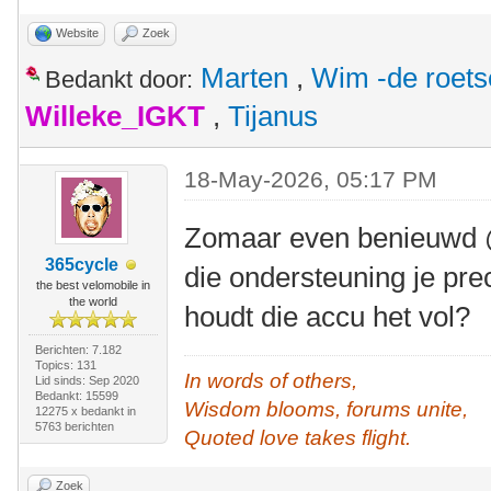
Website
Zoek
Marten
,
Wim -de roet
Bedankt door:
Willeke_IGKT
,
Tijanus
18-May-2026, 05:17 PM
Zomaar even benieuwd @
365cycle
die ondersteuning je pr
the best velomobile in
the world
houdt die accu het vol?
Berichten: 7.182
Topics: 131
In words of others,
Lid sinds: Sep 2020
Bedankt: 15599
Wisdom blooms, forums unite,
12275 x bedankt in
5763 berichten
Quoted love takes flight.
Zoek