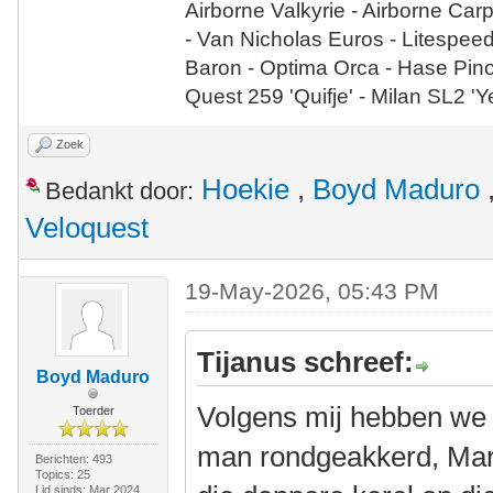
Airborne Valkyrie - Airborne Car
- Van Nicholas Euros - Litespee
Baron - Optima Orca - Hase Pin
Quest 259 'Quifje' - Milan SL2 '
Zoek
Hoekie
,
Boyd Maduro
Bedankt door:
Veloquest
19-May-2026, 05:43 PM
Tijanus schreef:
Boyd Maduro
Volgens mij hebben we b
Toerder
man rondgeakkerd, Mark
Berichten: 493
Topics: 25
Lid sinds: Mar 2024