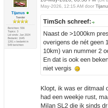
May-2026, 12:15 AM door
Tijan
Tijanus
Toerder
TimSch schreef:
Berichten: 556
Topics: 3
Naast de >1000km prest
Lid sinds: Jan 2024
Bedankt: 1645
overigens de nét geen 
1261 x bedankt in
549 berichten
10km) van nummer 2 oo
En dat is ook een beken
niet vergis
Klopt, ik was er ditmaal o
had een weekje rust, m
Milan SL2 die ik sinds dr