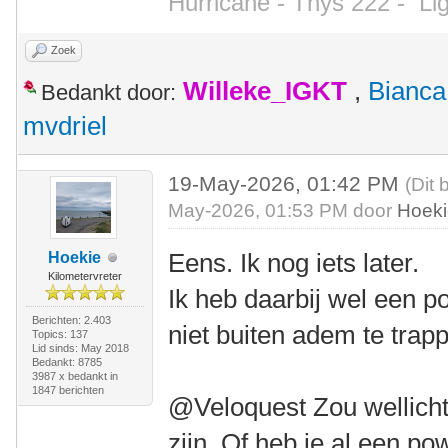
Hurricane - Thys 222 -
Li
Zoek
Willeke_IGKT
,
Bianca
Bedankt door:
mvdriel
19-May-2026, 01:42 PM
(Dit 
May-2026, 01:53 PM door
Hoek
Eens. Ik nog iets later.
Hoekie
Kilometervreter
Ik heb daarbij wel een 
Berichten: 2.403
niet buiten adem te trap
Topics: 137
Lid sinds: May 2018
Bedankt: 8785
3987 x bedankt in
1847 berichten
@Veloquest Zou wellicht
zijn. Of heb je al een p