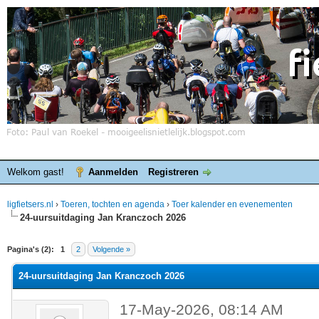
Welkom gast!
Aanmelden
Registreren
ligfietsers.nl
›
Toeren, tochten en agenda
›
Toer kalender en evenementen
24-uursuitdaging Jan Kranczoch 2026
elde waardering is 0
Pagina's (2):
1
2
Volgende »
24-uursuitdaging Jan Kranczoch 2026
17-May-2026, 08:14 AM