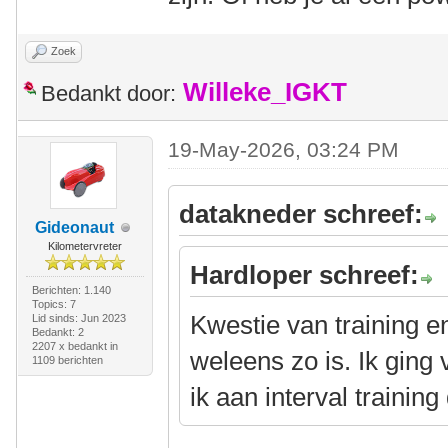
Zoek
Willeke_IGKT
Bedankt door:
19-May-2026, 03:24 PM
datakneder schreef:
Gideonaut
Kilometervreter
Hardloper schreef:
Berichten: 1.140
Topics: 7
Kwestie van training e
Lid sinds: Jun 2023
Bedankt: 2
2207 x bedankt in
weleens zo is. Ik ging
1109 berichten
ik aan interval trainin