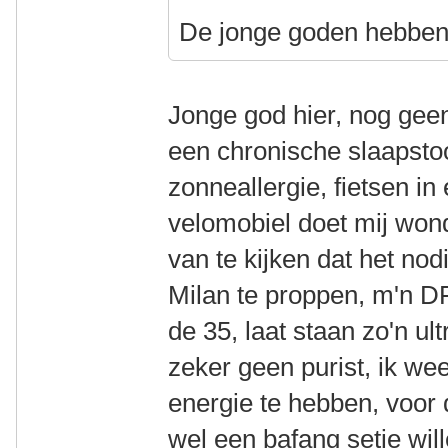
De jonge goden hebben 
Jonge god hier, nog ge
een chronische slaapst
zonneallergie, fietsen in
velomobiel doet mij wond
van te kijken dat het nod
Milan te proppen, m'n DF
de 35, laat staan zo'n u
zeker geen purist, ik we
energie te hebben, voor 
wel een bafang setje wil