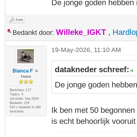
De jonge goden hebben m
Zoek
Willeke_IGKT
,
Hardlo
Bedankt door:
19-May-2026, 11:10 AM
datakneder schreef:
Bianca F
Fietser
De jonge goden hebben 
Berichten: 177
Topics: 4
Lid sinds: Sep 2024
Bedankt: 218
524 x bedankt in 180
Ik ben met 50 begonnen m
berichten
is echt behoorlijk voorui