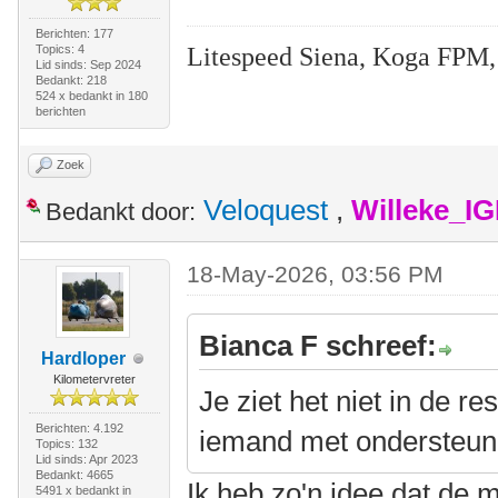
Berichten: 177
Litespeed Siena, Koga FPM,
Topics: 4
Lid sinds: Sep 2024
Bedankt: 218
524 x bedankt in 180
berichten
Zoek
Veloquest
,
Willeke_I
Bedankt door:
18-May-2026, 03:56 PM
Bianca F schreef:
Hardloper
Kilometervreter
Je ziet het niet in de r
Berichten: 4.192
iemand met ondersteuni
Topics: 132
Lid sinds: Apr 2023
Bedankt: 4665
Ik heb zo'n idee dat de 
5491 x bedankt in