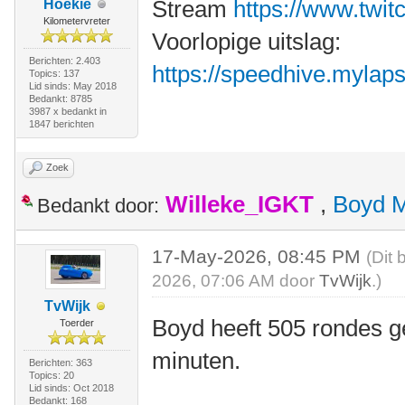
Stream
https://www.twit
Hoekie
Kilometervreter
Voorlopige uitslag:
Berichten: 2.403
https://speedhive.mylaps.
Topics: 137
Lid sinds: May 2018
Bedankt: 8785
3987 x bedankt in
1847 berichten
Zoek
Willeke_IGKT
,
Boyd 
Bedankt door:
17-May-2026, 08:45 PM
(Dit 
2026, 07:06 AM door
TvWijk
.)
TvWijk
Boyd heeft 505 rondes g
Toerder
minuten.
Berichten: 363
Topics: 20
Lid sinds: Oct 2018
Bedankt: 168