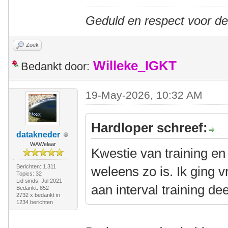
Geduld en respect voor d
Zoek
Willeke_IGKT
Bedankt door:
19-May-2026, 10:32 AM
Hardloper schreef:
datakneder
WAWelaar
Kwestie van training en
Berichten: 1.311
weleens zo is. Ik ging 
Topics: 32
Lid sinds: Jul 2021
aan interval training de
Bedankt: 852
2732 x bedankt in
1234 berichten