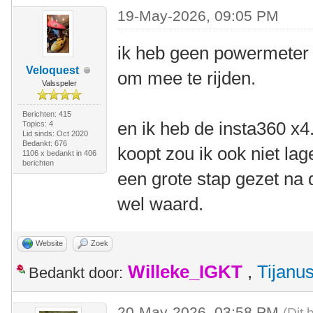
19-May-2026, 09:05 PM
ik heb geen powermeter 
Veloquest
om mee te rijden.
Valsspeler
Berichten: 415
en ik heb de insta360 x4.
Topics: 4
Lid sinds: Oct 2020
Bedankt: 676
koopt zou ik ook niet lag
1106 x bedankt in 406
berichten
een grote stap gezet na d
wel waard.
Website
Zoek
Willeke_IGKT
,
Tijanu
Bedankt door:
20-May-2026, 03:58 PM
(Dit 