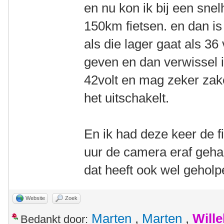
en nu kon ik bij een sne
150km fietsen. en dan is
als die lager gaat als 36
geven en dan verwissel i
42volt en mag zeker zake
het uitschakelt.
En ik had deze keer de f
uur de camera eraf gehaa
dat heeft ook wel geholp
Website
Zoek
Marten
,
Marten
,
Will
Bedankt door: