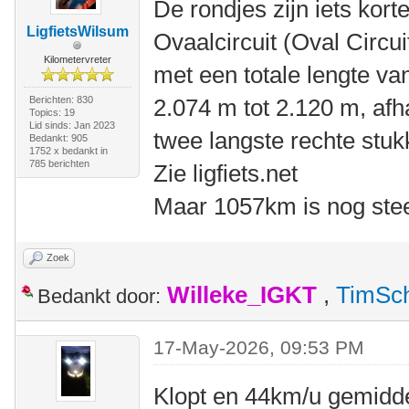
De rondjes zijn iets korte
LigfietsWilsum
Ovaalcircuit (Oval Circui
Kilometervreter
met een totale lengte va
Berichten: 830
2.074 m tot 2.120 m, afha
Topics: 19
Lid sinds: Jan 2023
twee langste rechte stuk
Bedankt: 905
1752 x bedankt in
785 berichten
Zie ligfiets.net
Maar 1057km is nog stee
Zoek
Willeke_IGKT
,
TimSc
Bedankt door:
17-May-2026, 09:53 PM
Klopt en 44km/u gemidde