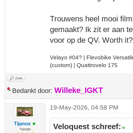
Trouwens heel mooi filmp
gemaakt? Ik zit er aan 
voor op de QV. Worth it?
Velayo #
0
4?
| Flevobike Versati
(custom) | Quattrovelo 175
Zoek
Willeke_IGKT
Bedankt door:
19-May-2026, 04:58 PM
Tijanus
Veloquest schreef:
Toerder