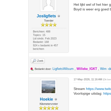
Het lijkt wel of het hie
Boyd is weer erg goed b
Josligfiets
Toerder
Berichten: 488
Topics: 15
Lid sinds: Feb 2023
Bedankt: 168
924 x bedankt in 457
berichten
Zoek
LigfietsWilsum
,
Willeke_IGKT
,
Wim -d
Bedankt door:
17-May-2026, 11:16 AM
(Dit be
Stream
https://www.twi
Voorlopige uitslag:
https
Hoekie
Kilometervreter