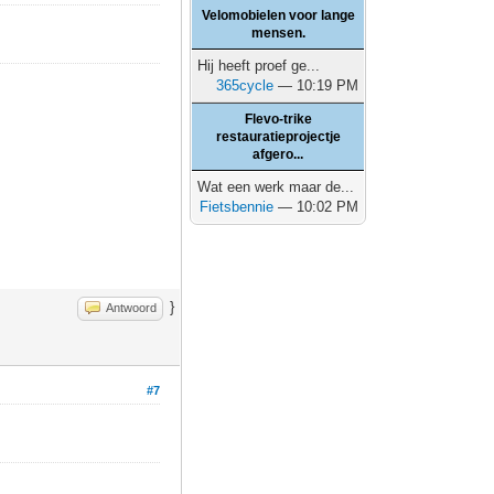
Velomobielen voor lange
mensen.
Hij heeft proef ge...
365cycle
— 10:19 PM
Flevo-trike
restauratieprojectje
afgero...
Wat een werk maar de...
Fietsbennie
— 10:02 PM
}
Antwoord
#7