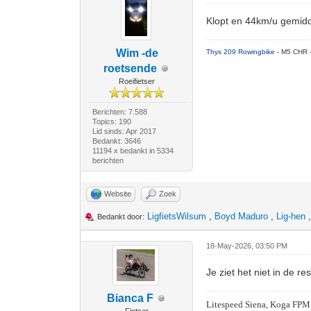
Klopt en 44km/u gemidde
Wim -de
Thys 209 Rowingbike
- M5 CHR 
roetsende
Roeifietser
Berichten: 7.588
Topics: 190
Lid sinds: Apr 2017
Bedankt: 3646
11194 x bedankt in 5334
berichten
Website
Zoek
LigfietsWilsum
,
Boyd Maduro
,
Lig-hen
Bedankt door:
18-May-2026, 03:50 PM
Je ziet het niet in de 
Bianca F
Litespeed Siena, Koga FPM