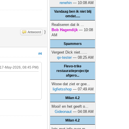
renehin
— 10:08 AM
Vandaag ben ik niet blij
omdat.....
Realiseren dat ik ...
Bob Hagendijk
— 10:08
}
Antwoord
AM
Spammers
Vergeet Dick niet…...
#4
qv-tester
— 08:25 AM
Flevo-trike
(17-May-2026, 08:45 PM)
restauratieprojectje
afgero...
Woow dat ziet er goe...
ligfietsshop
— 07:49 AM
Milan 4.2
Mooi! en het geeft o...
Gideonaut
— 04:08 AM
Milan 4.2
Iets met info over m...