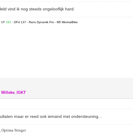
ld vind ik nog steeds ongelooflijk hard.
- DF
282
- DFxl 137 - Rans Dynamik Pro - M5 MinimalBike
,
Willeke_IGKT
resultaten maar er reed ook iemand met ondersteuning...
, Optima Stinger