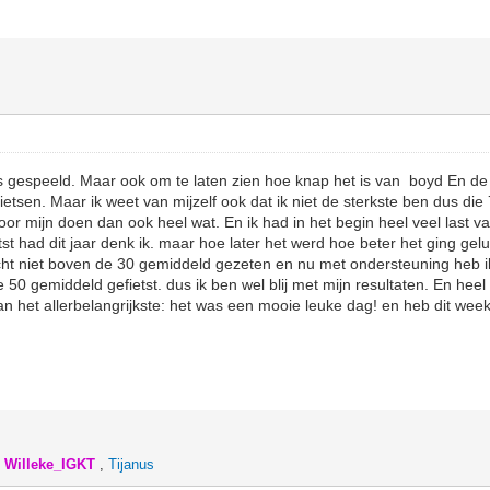
s gespeeld. Maar ook om te laten zien hoe knap het is van boyd En de r
ietsen. Maar ik weet van mijzelf ook dat ik niet de sterkste ben dus di
oor mijn doen dan ook heel wat. En ik had in het begin heel veel last v
tst had dit jaar denk ik. maar hoe later het werd hoe beter het ging gel
cht niet boven de 30 gemiddeld gezeten en nu met ondersteuning heb i
 50 gemiddeld gefietst. dus ik ben wel blij met mijn resultaten. En heel 
dan het allerbelangrijkste: het was een mooie leuke dag! en heb dit we
,
Willeke_IGKT
,
Tijanus