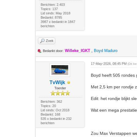
Berichten: 2.403
Topics: 137
Lid sinds: May 2018
Bedankt: 8785
3987 x bedankt in 1847
berichten
Zoek
Willeke_IGKT
,
Boyd Maduro
Bedankt door:
17-May-2026, 08:45 PM
(Dit b
Boyd heeft 505 rondes 
TvWijk
Met 2,5 km per rondje z
Toerder
Edit: het rondje blijkt 
Berichten: 362
Topics: 20
Wat een mega prestatie
Lid sinds: Oct 2018
Bedankt: 168
535 x bedankt in 232
berichten
Zou Max Verstappen wet