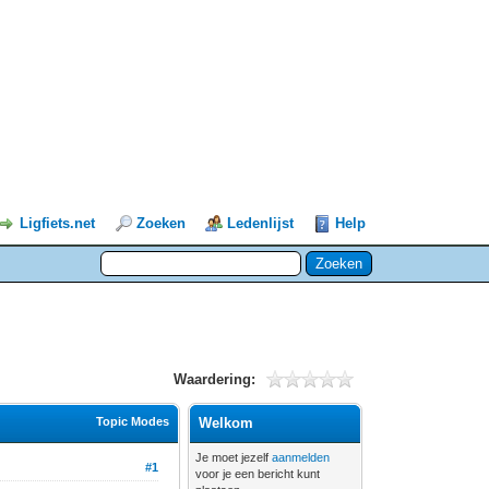
Ligfiets.net
Zoeken
Ledenlijst
Help
Waardering:
Topic Modes
Welkom
Je moet jezelf
aanmelden
#1
voor je een bericht kunt