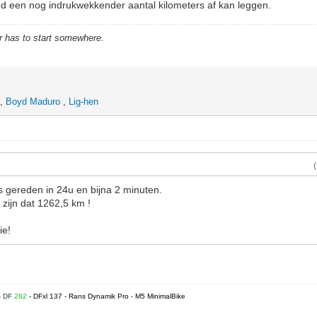
ed een nog indrukwekkender aantal kilometers af kan leggen.
r has to start somewhere.
,
Boyd Maduro
,
Lig-hen
 gereden in 24u en bijna 2 minuten.
 zijn dat 1262,5 km !
ie!
- DF
282
- DFxl 137 - Rans Dynamik Pro - M5 MinimalBike