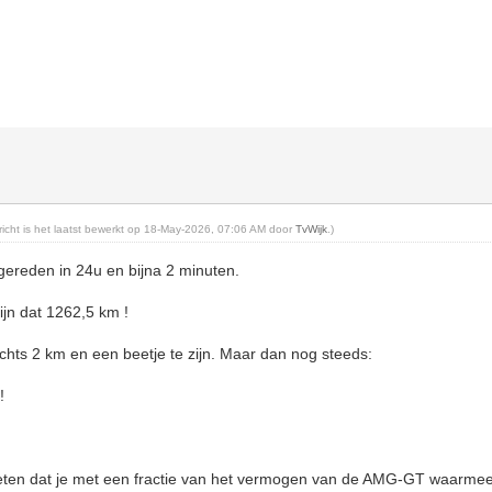
ericht is het laatst bewerkt op 18-May-2026, 07:06 AM door
TvWijk
.)
gereden in 24u en bijna 2 minuten.
ijn dat 1262,5 km !
slechts 2 km en een beetje te zijn. Maar dan nog steeds:
!
en dat je met een fractie van het vermogen van de AMG-GT waarmee 