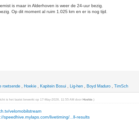
r gemist is maar in Alderhoven is weer de 24-uur bezig.
ezig. Op dit moment al ruim 1.025 km en er is nog tijd.
e roetsende
,
Hoekie
,
Kapitein Bosui
,
Lig-hen
,
Boyd Maduro
,
TimSch
richt is het laatst bewerkt op 17-May-2026, 11:55 AM door
Hoekie
.)
tch.tv/velomobilstream
://speedhive.mylaps.com/livetiming/...ll-results