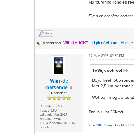
Nürburgring rondjes re
Even an absolute beginne
Zoek
Willeke_IGKT
,
LigfietsWilsum
,
Hoekie
Bedankt door:
17-May-2026, 09:39 PM
TvWijk schreef:
Boyd heeft 505 rondes
Wim -de
Met 2,5 km per rondje
roetsende
Roeifietser
Wat een mega prestat
Berichten: 7.588
Topics: 190
Dat is ruim 50km/u.
Lid sinds: Apr 2017
Bedankt: 3646
11194 x bedankt in 5334
Thys 209 Rowingbike
- M5 CHR 
berichten