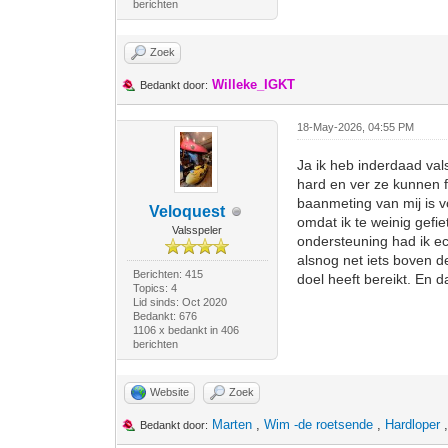
berichten
Zoek
Willeke_IGKT
Bedankt door:
18-May-2026, 04:55 PM
Ja ik heb inderdaad val
hard en ver ze kunnen f
baanmeting van mij is v
Veloquest
omdat ik te weinig gefie
Valsspeler
ondersteuning had ik e
alsnog net iets boven de
Berichten: 415
doel heeft bereikt. En 
Topics: 4
Lid sinds: Oct 2020
Bedankt: 676
1106 x bedankt in 406
berichten
Website
Zoek
Marten
,
Wim -de roetsende
,
Hardloper
Bedankt door: