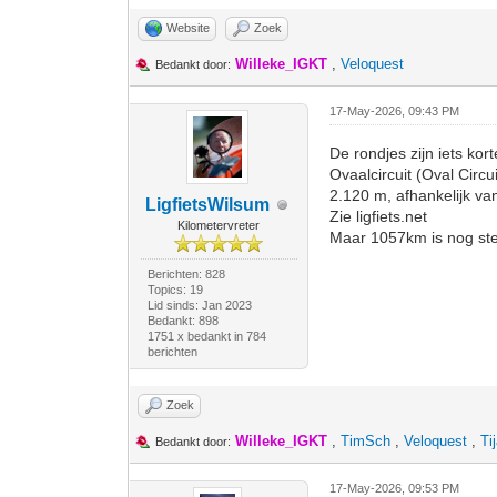
Website
Zoek
Willeke_IGKT
,
Veloquest
Bedankt door:
17-May-2026, 09:43 PM
De rondjes zijn iets kort
Ovaalcircuit (Oval Circu
2.120 m, afhankelijk van
LigfietsWilsum
Zie ligfiets.net
Kilometervreter
Maar 1057km is nog stee
Berichten: 828
Topics: 19
Lid sinds: Jan 2023
Bedankt: 898
1751 x bedankt in 784
berichten
Zoek
Willeke_IGKT
,
TimSch
,
Veloquest
,
Ti
Bedankt door:
17-May-2026, 09:53 PM