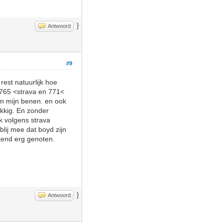
}
Antwoord
#9
est natuurlijk hoe
e 765 <strava en 771<
an mijn benen. en ook
ukkig. En zonder
k volgens strava
blij mee dat boyd zijn
ekend erg genoten.
}
Antwoord