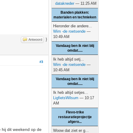
datakneder
— 11:25 AM
Banden plakken:
materialen en technieken
Hieronder die andere...
Wim -de roetsende
—
10:49 AM
}
Antwoord
Vandaag ben ik niet blij
omdat.....
Ik heb altijd setj...
#3
Wim -de roetsende
—
10:45 AM
Vandaag ben ik niet blij
omdat.....
Ik heb altijd setjes...
LigfietsWilsum
— 10:17
AM
Flevo-trike
restauratieprojectje
afgero...
hij dit weekend op de
Woow dat ziet er g...