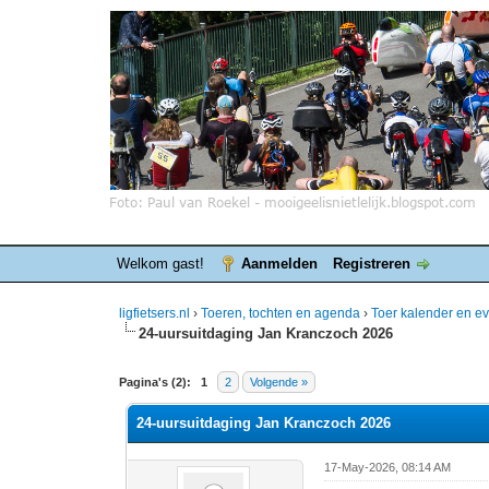
Welkom gast!
Aanmelden
Registreren
ligfietsers.nl
›
Toeren, tochten en agenda
›
Toer kalender en 
24-uursuitdaging Jan Kranczoch 2026
0 stemmen - gemiddelde waardering is 0
1
2
3
4
5
Pagina's (2):
1
2
Volgende »
24-uursuitdaging Jan Kranczoch 2026
17-May-2026, 08:14 AM