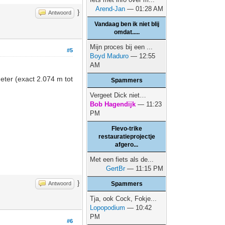
Arend-Jan
— 01:28 AM
}
Antwoord
Vandaag ben ik niet blij
omdat.....
Mijn proces bij een ...
#5
Boyd Maduro
— 12:55
AM
meter (exact 2.074 m tot
Spammers
Vergeet Dick niet…
Bob Hagendijk
— 11:23
PM
Flevo-trike
restauratieprojectje
afgero...
Met een fiets als de...
GertBr
— 11:15 PM
}
Antwoord
Spammers
Tja, ook Cock, Fokje...
Lopopodium
— 10:42
PM
#6