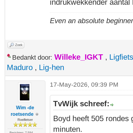
indrukwekkender aantal 
Even an absolute beginner
Zoek
Willeke_IGKT
,
Ligfie
Bedankt door:
Maduro
,
Lig-hen
17-May-2026, 09:39 PM
TvWijk schreef:
Wim -de
roetsende
Boyd heeft 505 rondes g
Roeifietser
minuten.
Berichten: 7.594