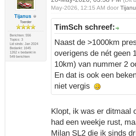
May-2026, 12:15 AM door
Tijan
Tijanus
Toerder
TimSch schreef:
Berichten: 556
Topics: 3
Naast de >1000km prest
Lid sinds: Jan 2024
Bedankt: 1645
overigens de nét geen 
1262 x bedankt in
549 berichten
10km) van nummer 2 oo
En dat is ook een beken
niet vergis
Klopt, ik was er ditmaal o
had een weekje rust, m
Milan SL2 die ik sinds dr