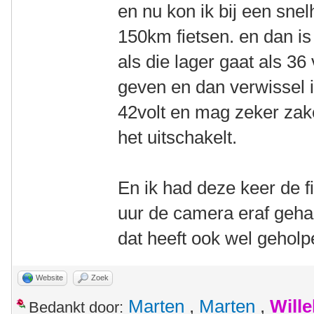
en nu kon ik bij een sne
150km fietsen. en dan is
als die lager gaat als 36
geven en dan verwissel i
42volt en mag zeker zake
het uitschakelt.
En ik had deze keer de f
uur de camera eraf gehaa
dat heeft ook wel geholp
Website
Zoek
Marten
,
Marten
,
Will
Bedankt door: