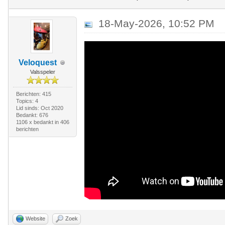
18-May-2026, 10:52 PM
Veloquest
Valsspeler
Berichten: 415
Topics: 4
Lid sinds: Oct 2020
Bedankt: 676
1106 x bedankt in 406
berichten
Website
Zoek