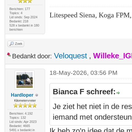
Berichten: 177
Litespeed Siena, Koga FPM,
Topics: 4
Lid sinds: Sep 2024
Bedankt: 218
528 x bedankt in 180
berichten
Zoek
Veloquest
,
Willeke_I
Bedankt door:
18-May-2026, 03:56 PM
Bianca F schreef:
Hardloper
Kilometervreter
Je ziet het niet in de r
Berichten: 4.192
iemand met ondersteuni
Topics: 132
Lid sinds: Apr 2023
Bedankt: 4665
Ik heb zo'n idee dat de 
5491 x bedankt in