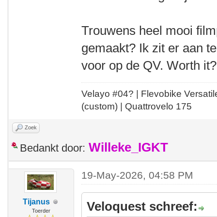
Trouwens heel mooi filmp
gemaakt? Ik zit er aan 
voor op de QV. Worth it?
Velayo #
0
4?
| Flevobike Versati
(custom) | Quattrovelo 175
Zoek
Willeke_IGKT
Bedankt door:
19-May-2026, 04:58 PM
Tijanus
Veloquest schreef:
Toerder