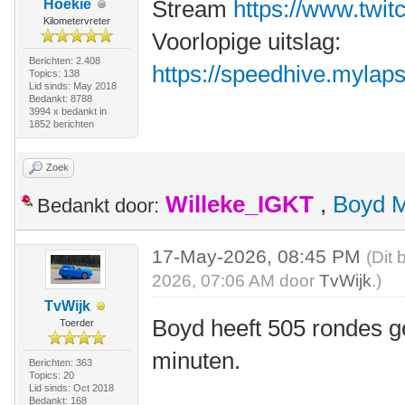
Stream
https://www.twit
Hoekie
Kilometervreter
Voorlopige uitslag:
Berichten: 2.408
https://speedhive.mylaps.
Topics: 138
Lid sinds: May 2018
Bedankt: 8788
3994 x bedankt in
1852 berichten
Zoek
Willeke_IGKT
,
Boyd 
Bedankt door:
17-May-2026, 08:45 PM
(Dit 
2026, 07:06 AM door
TvWijk
.)
TvWijk
Boyd heeft 505 rondes g
Toerder
minuten.
Berichten: 363
Topics: 20
Lid sinds: Oct 2018
Bedankt: 168