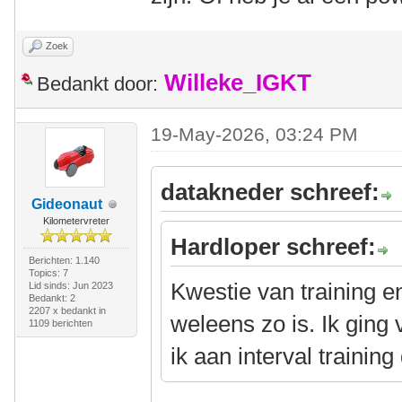
Zoek
Willeke_IGKT
Bedankt door:
19-May-2026, 03:24 PM
datakneder schreef:
Gideonaut
Kilometervreter
Hardloper schreef:
Berichten: 1.140
Topics: 7
Kwestie van training e
Lid sinds: Jun 2023
Bedankt: 2
2207 x bedankt in
weleens zo is. Ik ging
1109 berichten
ik aan interval trainin