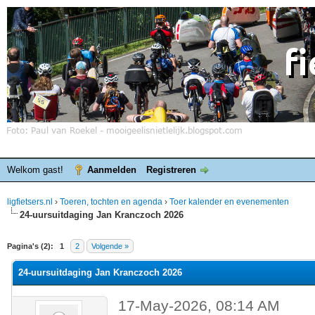
Welkom gast!
Aanmelden
Registreren
ligfietsers.nl
›
Toeren, tochten en agenda
›
Toer kalender en evenementen
24-uursuitdaging Jan Kranczoch 2026
elde waardering is 0
Pagina's (2):
1
2
Volgende »
24-uursuitdaging Jan Kranczoch 2026
17-May-2026, 08:14 AM