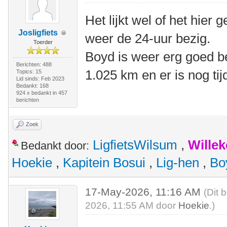
Het lijkt wel of het hier
Josligfiets
weer de 24-uur bezig.
Toerder
Boyd is weer erg goed b
Berichten: 488
1.025 km en er is nog tij
Topics: 15
Lid sinds: Feb 2023
Bedankt: 168
924 x bedankt in 457
berichten
Zoek
LigfietsWilsum
,
Wille
Bedankt door:
Hoekie
,
Kapitein Bosui
,
Lig-hen
,
Bo
17-May-2026, 11:16 AM
(Dit 
2026, 11:55 AM door
Hoekie
.)