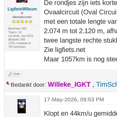
De rondjes zijn iets korte
LigfietsWilsum
Ovaalcircuit (Oval Circui
Kilometervreter
met een totale lengte va
Berichten: 831
2.074 m tot 2.120 m, afha
Topics: 19
Lid sinds: Jan 2023
twee langste rechte stuk
Bedankt: 909
1755 x bedankt in
787 berichten
Zie ligfiets.net
Maar 1057km is nog stee
Zoek
Willeke_IGKT
,
TimSc
Bedankt door:
17-May-2026, 09:53 PM
Klopt en 44km/u gemidde