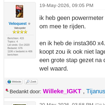
19-May-2026, 09:05 PM
ik heb geen powermeter 
Veloquest
om mee te rijden.
Valsspeler
Berichten: 415
en ik heb de insta360 x4.
Topics: 4
Lid sinds: Oct 2020
Bedankt: 676
koopt zou ik ook niet lag
1106 x bedankt in 406
berichten
een grote stap gezet na d
wel waard.
Website
Zoek
Willeke_IGKT
,
Tijanu
Bedankt door:
20-May-2026, 03:58 PM
(Dit 