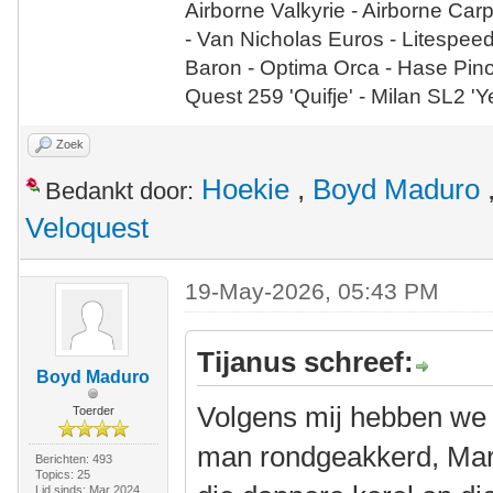
Airborne Valkyrie - Airborne Car
- Van Nicholas Euros - Litespee
Baron - Optima Orca - Hase Pin
Quest 259 'Quifje' - Milan SL2 '
Zoek
Hoekie
,
Boyd Maduro
Bedankt door:
Veloquest
19-May-2026, 05:43 PM
Tijanus schreef:
Boyd Maduro
Volgens mij hebben we b
Toerder
man rondgeakkerd, Mark
Berichten: 493
Topics: 25
Lid sinds: Mar 2024