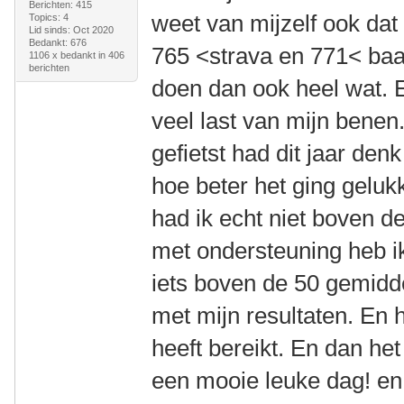
Berichten: 415
weet van mijzelf ook dat 
Topics: 4
Lid sinds: Oct 2020
Bedankt: 676
765 <strava en 771< baa
1106 x bedankt in 406
berichten
doen dan ook heel wat. E
veel last van mijn benen
gefietst had dit jaar den
hoe beter het ging geluk
had ik echt niet boven 
met ondersteuning heb ik
iets boven de 50 gemiddel
met mijn resultaten. En h
heeft bereikt. En dan het
een mooie leuke dag! en