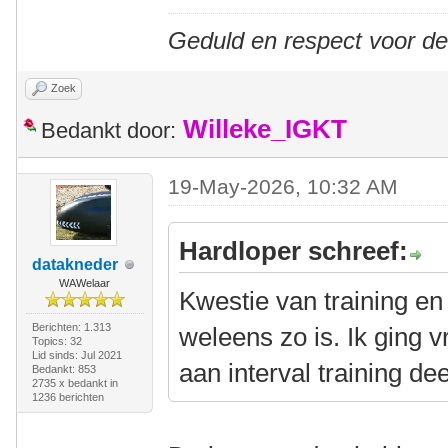
Geduld en respect voor d
Zoek
Willeke_IGKT
Bedankt door:
19-May-2026, 10:32 AM
Hardloper schreef:
datakneder
WAWelaar
Kwestie van training en
Berichten: 1.313
weleens zo is. Ik ging 
Topics: 32
Lid sinds: Jul 2021
aan interval training de
Bedankt: 853
2735 x bedankt in
1236 berichten