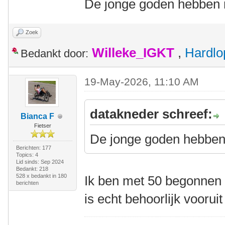
De jonge goden hebben m
Zoek
Willeke_IGKT
,
Hardlo
Bedankt door:
19-May-2026, 11:10 AM
datakneder schreef:
Bianca F
Fietser
De jonge goden hebben 
Berichten: 177
Topics: 4
Lid sinds: Sep 2024
Bedankt: 218
528 x bedankt in 180
Ik ben met 50 begonnen m
berichten
is echt behoorlijk voorui