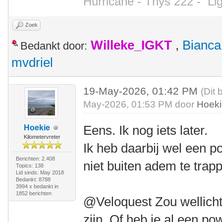
Hurricane - Thys 222 -
Li
Zoek
Willeke_IGKT
,
Bianca
Bedankt door:
mvdriel
19-May-2026, 01:42 PM
(Dit 
May-2026, 01:53 PM door
Hoek
Eens. Ik nog iets later.
Hoekie
Kilometervreter
Ik heb daarbij wel een 
Berichten: 2.408
niet buiten adem te trap
Topics: 138
Lid sinds: May 2018
Bedankt: 8788
3994 x bedankt in
1852 berichten
@Veloquest Zou wellicht
zijn. Of heb je al een p