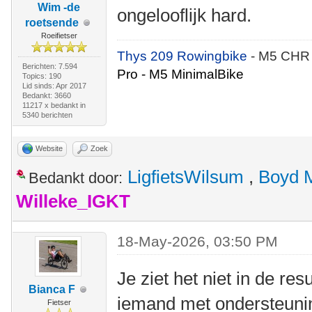
Wim -de
ongelooflijk hard.
roetsende
Roeifietser
Thys 209 Rowingbike
- M5 CHR
Berichten: 7.594
Pro - M5 MinimalBike
Topics: 190
Lid sinds: Apr 2017
Bedankt: 3660
11217 x bedankt in
5340 berichten
Website
Zoek
LigfietsWilsum
,
Boyd 
Bedankt door:
Willeke_IGKT
18-May-2026, 03:50 PM
Je ziet het niet in de re
Bianca F
iemand met ondersteunin
Fietser