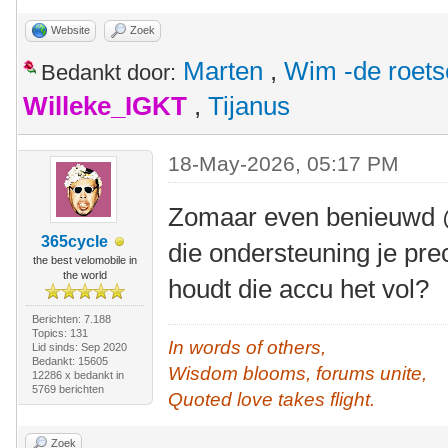
Website
Zoek
Marten
,
Wim -de roet
Bedankt door:
Willeke_IGKT
,
Tijanus
18-May-2026, 05:17 PM
Zomaar even benieuwd @
365cycle
die ondersteuning je pr
the best velomobile in
the world
houdt die accu het vol?
Berichten: 7.188
Topics: 131
In words of others,
Lid sinds: Sep 2020
Bedankt: 15605
Wisdom blooms, forums unite,
12286 x bedankt in
5769 berichten
Quoted love takes flight.
Zoek