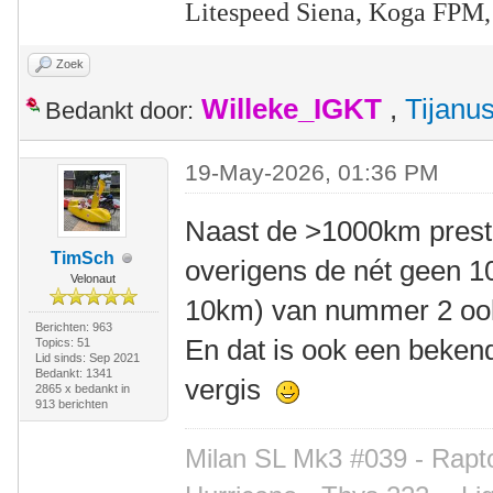
Litespeed Siena, Koga FPM,
Zoek
Willeke_IGKT
,
Tijanu
Bedankt door:
19-May-2026, 01:36 PM
Naast de >1000km presta
TimSch
overigens de nét geen 1
Velonaut
10km) van nummer 2 ook
Berichten: 963
En dat is ook een bekend
Topics: 51
Lid sinds: Sep 2021
Bedankt: 1341
vergis
2865 x bedankt in
913 berichten
Milan SL Mk3 #039 - Rapto