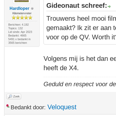
Gideonaut schreef:
Hardloper
Kilometervreter
Trouwens heel mooi film
Berichten: 4.192
gemaakt? Ik zit er aan
Topics: 132
Lid sinds: Apr 2023
voor op de QV. Worth it
Bedankt: 4665
5491 x bedankt in
3565 berichten
Volgens mij is het dan 
heeft de X4.
Geduld en respect voor d
Zoek
Veloquest
Bedankt door: