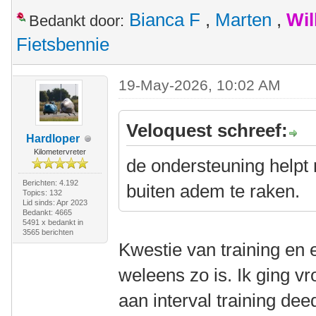
Bianca F
,
Marten
,
Wil
Bedankt door:
Fietsbennie
19-May-2026, 10:02 AM
Veloquest schreef:
Hardloper
Kilometervreter
de ondersteuning helpt m
Berichten: 4.192
buiten adem te raken.
Topics: 132
Lid sinds: Apr 2023
Bedankt: 4665
5491 x bedankt in
3565 berichten
Kwestie van training en 
weleens zo is. Ik ging v
aan interval training dee