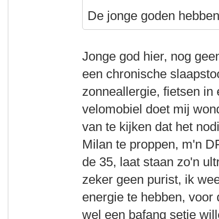
De jonge goden hebben 
Jonge god hier, nog ge
een chronische slaapst
zonneallergie, fietsen in
velomobiel doet mij wond
van te kijken dat het nod
Milan te proppen, m'n DF
de 35, laat staan zo'n u
zeker geen purist, ik we
energie te hebben, voor 
wel een bafang setje wil