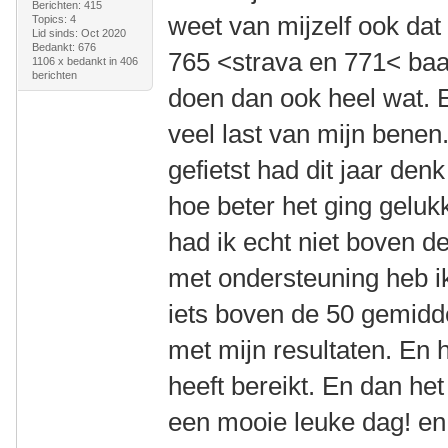
Berichten: 415
weet van mijzelf ook dat 
Topics: 4
Lid sinds: Oct 2020
Bedankt: 676
765 <strava en 771< baa
1106 x bedankt in 406
berichten
doen dan ook heel wat. E
veel last van mijn benen
gefietst had dit jaar den
hoe beter het ging geluk
had ik echt niet boven 
met ondersteuning heb ik
iets boven de 50 gemiddel
met mijn resultaten. En h
heeft bereikt. En dan het
een mooie leuke dag! en