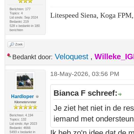
Berichten: 177
Litespeed Siena, Koga FPM,
Topics: 4
Lid sinds: Sep 2024
Bedankt: 219
528 x bedankt in 180
berichten
Zoek
Veloquest
,
Willeke_I
Bedankt door:
18-May-2026, 03:56 PM
Bianca F schreef:
Hardloper
Kilometervreter
Je ziet het niet in de r
Berichten: 4.194
iemand met ondersteuni
Topics: 132
Lid sinds: Apr 2023
Bedankt: 4666
Ik heb zo'n idee dat de 
5493 x bedankt in