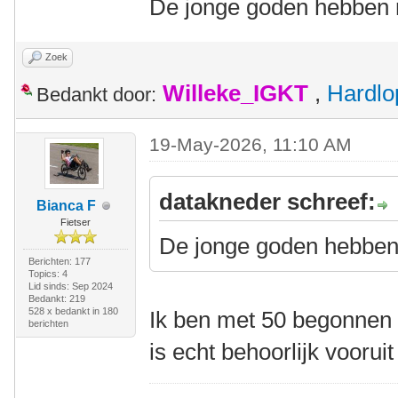
De jonge goden hebben m
Zoek
Willeke_IGKT
,
Hardlo
Bedankt door:
19-May-2026, 11:10 AM
datakneder schreef:
Bianca F
Fietser
De jonge goden hebben 
Berichten: 177
Topics: 4
Lid sinds: Sep 2024
Bedankt: 219
528 x bedankt in 180
Ik ben met 50 begonnen m
berichten
is echt behoorlijk voorui