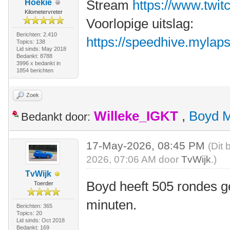
Stream
https://www.twit
Hoekie
Kilometervreter
Voorlopige uitslag:
Berichten: 2.410
https://speedhive.mylaps.
Topics: 138
Lid sinds: May 2018
Bedankt: 8788
3996 x bedankt in
1854 berichten
Zoek
Willeke_IGKT
,
Boyd 
Bedankt door:
17-May-2026, 08:45 PM
(Dit 
2026, 07:06 AM door
TvWijk
.)
TvWijk
Boyd heeft 505 rondes g
Toerder
minuten.
Berichten: 365
Topics: 20
Lid sinds: Oct 2018
Bedankt: 169