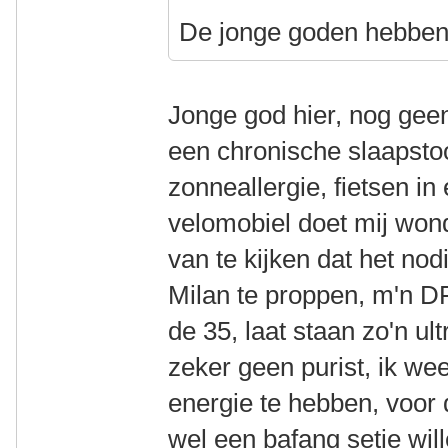
De jonge goden hebben 
Jonge god hier, nog ge
een chronische slaapst
zonneallergie, fietsen in
velomobiel doet mij wond
van te kijken dat het nod
Milan te proppen, m'n DF
de 35, laat staan zo'n u
zeker geen purist, ik we
energie te hebben, voor 
wel een bafang setje wil