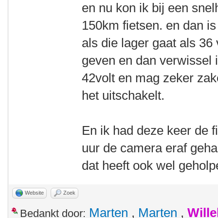
en nu kon ik bij een sne
150km fietsen. en dan is
als die lager gaat als 36
geven en dan verwissel i
42volt en mag zeker zake
het uitschakelt.
En ik had deze keer de f
uur de camera eraf gehaa
dat heeft ook wel geholp
Website
Zoek
Marten
,
Marten
,
Will
Bedankt door: