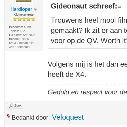
Gideonaut schreef:
Hardloper
Kilometervreter
Trouwens heel mooi film
Berichten: 4.194
gemaakt? Ik zit er aan
Topics: 132
Lid sinds: Apr 2023
voor op de QV. Worth it
Bedankt: 4666
5493 x bedankt in
3567 berichten
Volgens mij is het dan 
heeft de X4.
Geduld en respect voor d
Zoek
Veloquest
Bedankt door: