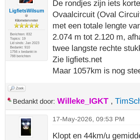
De rondjes zijn iets korte
LigfietsWilsum
Ovaalcircuit (Oval Circui
Kilometervreter
met een totale lengte va
Berichten: 832
2.074 m tot 2.120 m, afha
Topics: 19
Lid sinds: Jan 2023
twee langste rechte stuk
Bedankt: 910
1756 x bedankt in
788 berichten
Zie ligfiets.net
Maar 1057km is nog stee
Zoek
Willeke_IGKT
,
TimSc
Bedankt door:
17-May-2026, 09:53 PM
Klopt en 44km/u gemidde