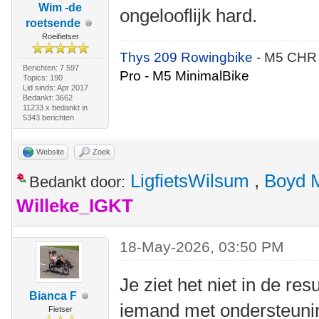
Wim -de
ongelooflijk hard.
roetsende
Roeifietser
Thys 209 Rowingbike
- M5 CHR
Berichten: 7.597
Pro - M5 MinimalBike
Topics: 190
Lid sinds: Apr 2017
Bedankt: 3662
11233 x bedankt in
5343 berichten
Website
Zoek
LigfietsWilsum
,
Boyd 
Bedankt door:
Willeke_IGKT
18-May-2026, 03:50 PM
Je ziet het niet in de re
Bianca F
iemand met ondersteunin
Fietser