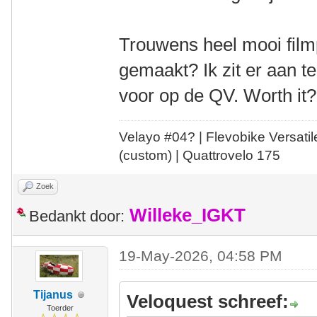
Trouwens heel mooi filmp
gemaakt? Ik zit er aan 
voor op de QV. Worth it?
Velayo #
0
4?
| Flevobike Versati
(custom) | Quattrovelo 175
Zoek
Willeke_IGKT
Bedankt door:
19-May-2026, 04:58 PM
Tijanus
Veloquest schreef:
Toerder