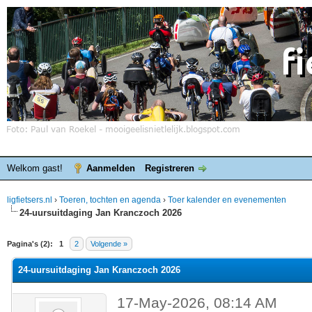
Welkom gast!
Aanmelden
Registreren
ligfietsers.nl
›
Toeren, tochten en agenda
›
Toer kalender en evenementen
24-uursuitdaging Jan Kranczoch 2026
elde waardering is 0
Pagina's (2):
1
2
Volgende »
24-uursuitdaging Jan Kranczoch 2026
17-May-2026, 08:14 AM