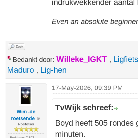
indrukwekkender aantal 
Even an absolute beginner
Zoek
Willeke_IGKT
,
Ligfie
Bedankt door:
Maduro
,
Lig-hen
17-May-2026, 09:39 PM
TvWijk schreef:
Wim -de
roetsende
Boyd heeft 505 rondes g
Roeifietser
minuten.
Berichten: 7.597