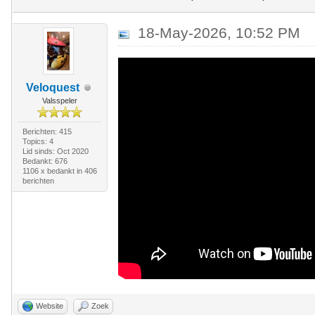
18-May-2026, 10:52 PM
Veloquest
Valsspeler
Berichten: 415
Topics: 4
Lid sinds: Oct 2020
Bedankt: 676
1106 x bedankt in 406
berichten
Website
Zoek