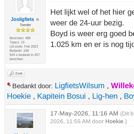
Het lijkt wel of het hier
Josligfiets
weer de 24-uur bezig.
Toerder
Boyd is weer erg goed b
Berichten: 488
1.025 km en er is nog tij
Topics: 15
Lid sinds: Feb 2023
Bedankt: 168
924 x bedankt in 457
berichten
Zoek
LigfietsWilsum
,
Wille
Bedankt door:
Hoekie
,
Kapitein Bosui
,
Lig-hen
,
Bo
17-May-2026, 11:16 AM
(Dit 
2026, 11:55 AM door
Hoekie
.)