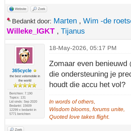
Website
Zoek
Marten
,
Wim -de roet
Bedankt door:
Willeke_IGKT
,
Tijanus
18-May-2026, 05:17 PM
Zomaar even benieuwd @
365cycle
die ondersteuning je pr
the best velomobile in
the world
houdt die accu het vol?
Berichten: 7.190
Topics: 131
In words of others,
Lid sinds: Sep 2020
Bedankt: 15609
Wisdom blooms, forums unite,
12299 x bedankt in
5771 berichten
Quoted love takes flight.
Zoek