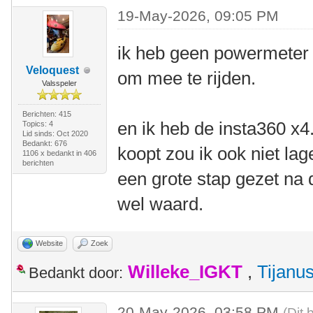
19-May-2026, 09:05 PM
ik heb geen powermeter 
Veloquest
om mee te rijden.
Valsspeler
Berichten: 415
en ik heb de insta360 x4.
Topics: 4
Lid sinds: Oct 2020
Bedankt: 676
koopt zou ik ook niet lag
1106 x bedankt in 406
berichten
een grote stap gezet na d
wel waard.
Website
Zoek
Willeke_IGKT
,
Tijanu
Bedankt door:
20-May-2026, 03:58 PM
(Dit 