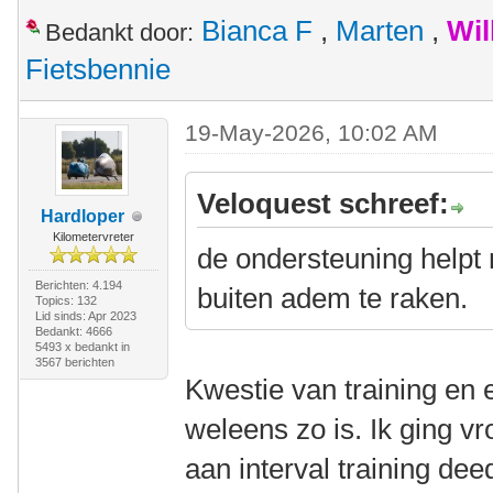
Bianca F
,
Marten
,
Wil
Bedankt door:
Fietsbennie
19-May-2026, 10:02 AM
Veloquest schreef:
Hardloper
Kilometervreter
de ondersteuning helpt m
Berichten: 4.194
buiten adem te raken.
Topics: 132
Lid sinds: Apr 2023
Bedankt: 4666
5493 x bedankt in
3567 berichten
Kwestie van training en 
weleens zo is. Ik ging v
aan interval training dee