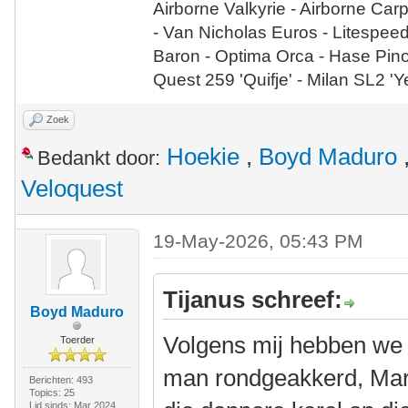
Airborne Valkyrie - Airborne Car
- Van Nicholas Euros - Litespee
Baron - Optima Orca - Hase Pin
Quest 259 'Quifje' - Milan SL2 '
Zoek
Hoekie
,
Boyd Maduro
Bedankt door:
Veloquest
19-May-2026, 05:43 PM
Tijanus schreef:
Boyd Maduro
Volgens mij hebben we b
Toerder
man rondgeakkerd, Mark
Berichten: 493
Topics: 25
Lid sinds: Mar 2024