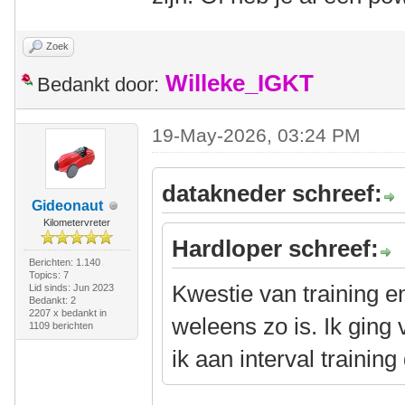
Zoek
Willeke_IGKT
Bedankt door:
19-May-2026, 03:24 PM
datakneder schreef:
Gideonaut
Kilometervreter
Hardloper schreef:
Berichten: 1.140
Topics: 7
Kwestie van training e
Lid sinds: Jun 2023
Bedankt: 2
2207 x bedankt in
weleens zo is. Ik ging
1109 berichten
ik aan interval trainin