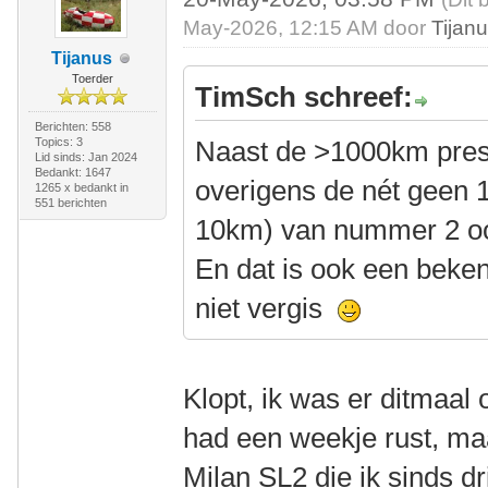
May-2026, 12:15 AM door
Tijan
Tijanus
Toerder
TimSch schreef:
Berichten: 558
Topics: 3
Naast de >1000km prest
Lid sinds: Jan 2024
Bedankt: 1647
overigens de nét geen 
1265 x bedankt in
551 berichten
10km) van nummer 2 oo
En dat is ook een beken
niet vergis
Klopt, ik was er ditmaal o
had een weekje rust, m
Milan SL2 die ik sinds dr