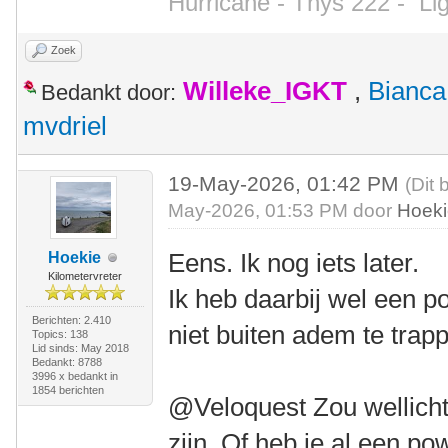
Hurricane - Thys 222 -
Li
Zoek
Willeke_IGKT
,
Bianca
Bedankt door:
mvdriel
19-May-2026, 01:42 PM
(Dit 
May-2026, 01:53 PM door
Hoek
Eens. Ik nog iets later.
Hoekie
Kilometervreter
Ik heb daarbij wel een 
Berichten: 2.410
niet buiten adem te trap
Topics: 138
Lid sinds: May 2018
Bedankt: 8788
3996 x bedankt in
1854 berichten
@Veloquest Zou wellicht
zijn. Of heb je al een p