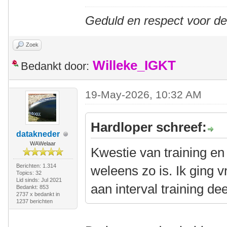
Geduld en respect voor d
Zoek
Willeke_IGKT
Bedankt door:
19-May-2026, 10:32 AM
Hardloper schreef:
datakneder
WAWelaar
Kwestie van training en
Berichten: 1.314
weleens zo is. Ik ging 
Topics: 32
Lid sinds: Jul 2021
aan interval training de
Bedankt: 853
2737 x bedankt in
1237 berichten