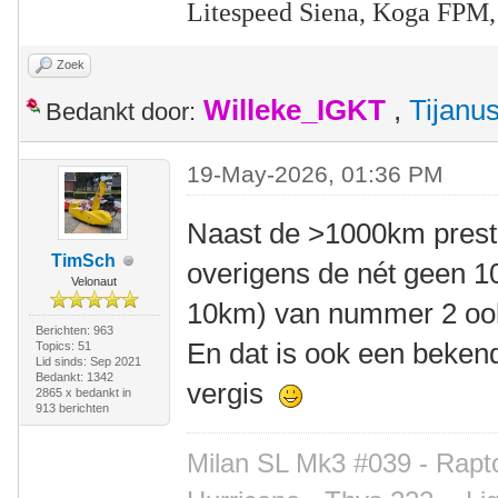
Litespeed Siena, Koga FPM,
Zoek
Willeke_IGKT
,
Tijanu
Bedankt door:
19-May-2026, 01:36 PM
Naast de >1000km presta
TimSch
overigens de nét geen 1
Velonaut
10km) van nummer 2 ook
Berichten: 963
En dat is ook een bekend
Topics: 51
Lid sinds: Sep 2021
Bedankt: 1342
vergis
2865 x bedankt in
913 berichten
Milan SL Mk3 #039 - Rapto