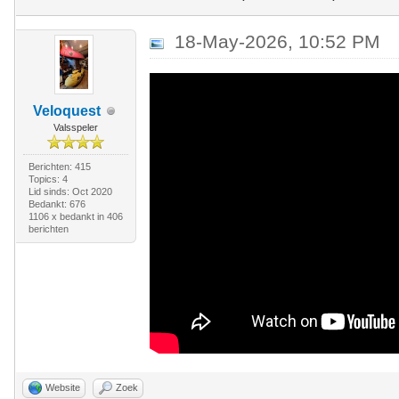
18-May-2026, 10:52 PM
Veloquest
Valsspeler
Berichten: 415
Topics: 4
Lid sinds: Oct 2020
Bedankt: 676
1106 x bedankt in 406
berichten
Website
Zoek