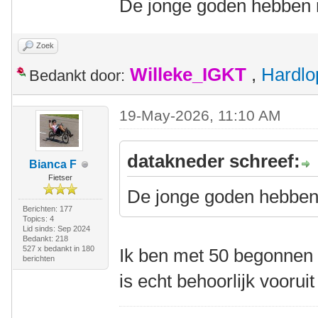
De jonge goden hebben m
Zoek
Willeke_IGKT
,
Hardlo
Bedankt door:
19-May-2026, 11:10 AM
datakneder schreef:
Bianca F
Fietser
De jonge goden hebben 
Berichten: 177
Topics: 4
Lid sinds: Sep 2024
Bedankt: 218
527 x bedankt in 180
Ik ben met 50 begonnen m
berichten
is echt behoorlijk voorui