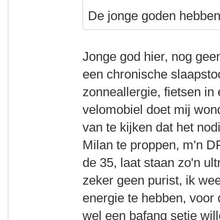
De jonge goden hebben 
Jonge god hier, nog ge
een chronische slaapst
zonneallergie, fietsen in
velomobiel doet mij wond
van te kijken dat het nod
Milan te proppen, m'n DF
de 35, laat staan zo'n u
zeker geen purist, ik we
energie te hebben, voor 
wel een bafang setje wil