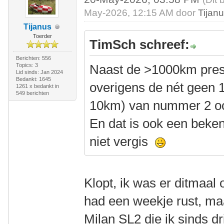
May-2026, 12:15 AM door
Tijan
Tijanus
Toerder
TimSch schreef:
Berichten: 556
Topics: 3
Naast de >1000km prest
Lid sinds: Jan 2024
Bedankt: 1645
overigens de nét geen 
1261 x bedankt in
549 berichten
10km) van nummer 2 oo
En dat is ook een beken
niet vergis
Klopt, ik was er ditmaal o
had een weekje rust, m
Milan SL2 die ik sinds dr