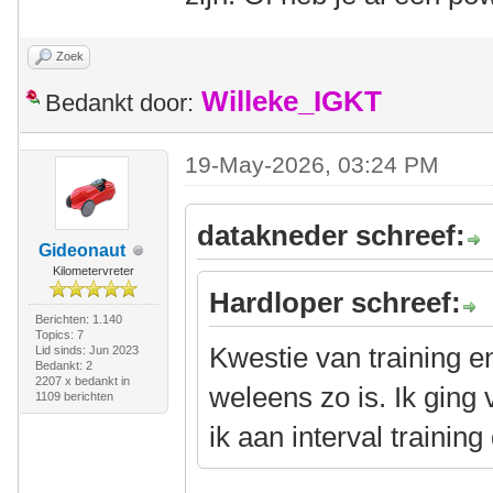
Zoek
Willeke_IGKT
Bedankt door:
19-May-2026, 03:24 PM
datakneder schreef:
Gideonaut
Kilometervreter
Hardloper schreef:
Berichten: 1.140
Topics: 7
Kwestie van training e
Lid sinds: Jun 2023
Bedankt: 2
2207 x bedankt in
weleens zo is. Ik ging
1109 berichten
ik aan interval trainin