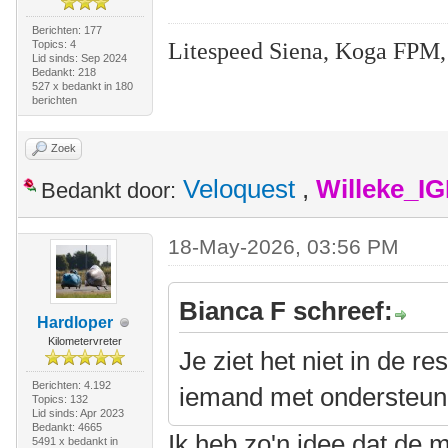
Berichten: 177
Litespeed Siena, Koga FPM,
Topics: 4
Lid sinds: Sep 2024
Bedankt: 218
527 x bedankt in 180
berichten
Zoek
Veloquest
,
Willeke_I
Bedankt door:
18-May-2026, 03:56 PM
Bianca F schreef:
Hardloper
Kilometervreter
Je ziet het niet in de r
Berichten: 4.192
iemand met ondersteuni
Topics: 132
Lid sinds: Apr 2023
Bedankt: 4665
Ik heb zo'n idee dat de 
5491 x bedankt in