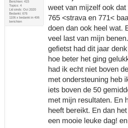
Berichten: 415
weet van mijzelf ook dat 
Topics: 4
Lid sinds: Oct 2020
Bedankt: 676
765 <strava en 771< baa
1106 x bedankt in 406
berichten
doen dan ook heel wat. E
veel last van mijn benen
gefietst had dit jaar den
hoe beter het ging geluk
had ik echt niet boven 
met ondersteuning heb ik
iets boven de 50 gemiddel
met mijn resultaten. En h
heeft bereikt. En dan het
een mooie leuke dag! en