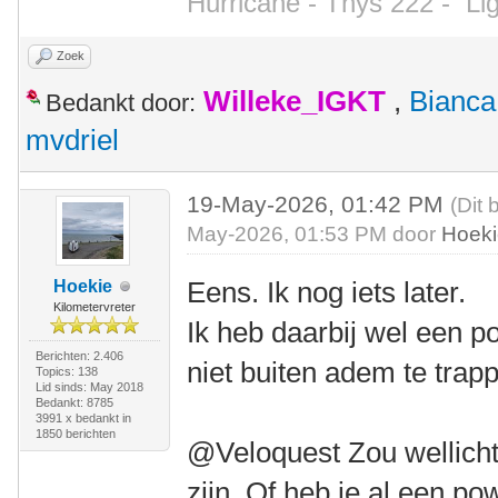
Hurricane - Thys 222 -
Li
Zoek
Willeke_IGKT
,
Bianca
Bedankt door:
mvdriel
19-May-2026, 01:42 PM
(Dit 
May-2026, 01:53 PM door
Hoek
Eens. Ik nog iets later.
Hoekie
Kilometervreter
Ik heb daarbij wel een 
Berichten: 2.406
niet buiten adem te trap
Topics: 138
Lid sinds: May 2018
Bedankt: 8785
3991 x bedankt in
1850 berichten
@Veloquest Zou wellicht
zijn. Of heb je al een p