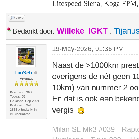
Litespeed Siena, Koga FPM,
Zoek
Willeke_IGKT
,
Tijanu
Bedankt door:
19-May-2026, 01:36 PM
Naast de >1000km presta
TimSch
overigens de nét geen 1
Velonaut
10km) van nummer 2 ook
Berichten: 963
En dat is ook een bekend
Topics: 51
Lid sinds: Sep 2021
Bedankt: 1341
vergis
2865 x bedankt in
913 berichten
Milan SL Mk3 #039 - Rapto