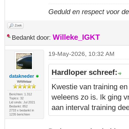
Geduld en respect voor d
Zoek
Willeke_IGKT
Bedankt door:
19-May-2026, 10:32 AM
Hardloper schreef:
datakneder
WAWelaar
Kwestie van training en
Berichten: 1.312
weleens zo is. Ik ging 
Topics: 32
Lid sinds: Jul 2021
aan interval training de
Bedankt: 852
2733 x bedankt in
1235 berichten