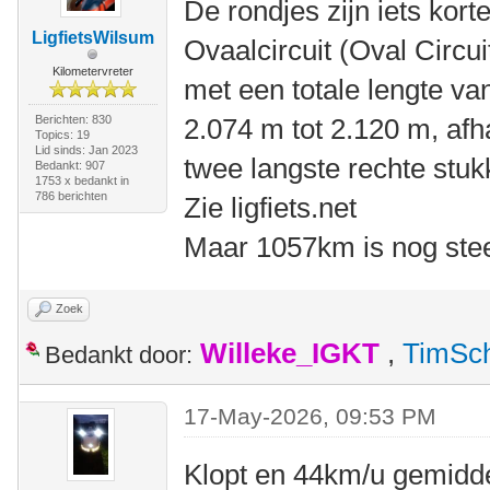
De rondjes zijn iets korte
LigfietsWilsum
Ovaalcircuit (Oval Circui
Kilometervreter
met een totale lengte va
Berichten: 830
2.074 m tot 2.120 m, afha
Topics: 19
Lid sinds: Jan 2023
twee langste rechte stuk
Bedankt: 907
1753 x bedankt in
786 berichten
Zie ligfiets.net
Maar 1057km is nog stee
Zoek
Willeke_IGKT
,
TimSc
Bedankt door:
17-May-2026, 09:53 PM
Klopt en 44km/u gemidde