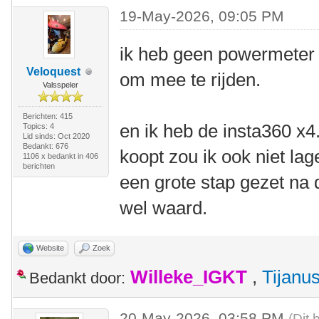
19-May-2026, 09:05 PM
ik heb geen powermeter 
Veloquest
om mee te rijden.
Valsspeler
Berichten: 415
en ik heb de insta360 x4.
Topics: 4
Lid sinds: Oct 2020
Bedankt: 676
koopt zou ik ook niet lag
1106 x bedankt in 406
berichten
een grote stap gezet na d
wel waard.
Website
Zoek
Willeke_IGKT
,
Tijanu
Bedankt door:
20-May-2026, 03:58 PM
(Dit 