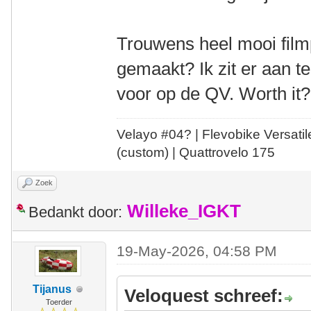
Trouwens heel mooi filmp
gemaakt? Ik zit er aan 
voor op de QV. Worth it?
Velayo #
0
4?
| Flevobike Versati
(custom) | Quattrovelo 175
Zoek
Willeke_IGKT
Bedankt door:
19-May-2026, 04:58 PM
Tijanus
Veloquest schreef:
Toerder