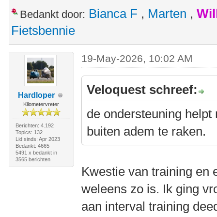
Bianca F
,
Marten
,
Wil
Bedankt door:
Fietsbennie
19-May-2026, 10:02 AM
Veloquest schreef:
Hardloper
Kilometervreter
de ondersteuning helpt m
Berichten: 4.192
buiten adem te raken.
Topics: 132
Lid sinds: Apr 2023
Bedankt: 4665
5491 x bedankt in
3565 berichten
Kwestie van training en 
weleens zo is. Ik ging v
aan interval training dee