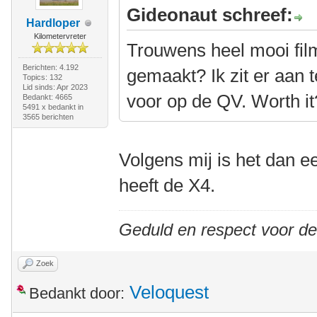
Gideonaut schreef:
Hardloper
Kilometervreter
Trouwens heel mooi film
Berichten: 4.192
gemaakt? Ik zit er aan
Topics: 132
Lid sinds: Apr 2023
voor op de QV. Worth it
Bedankt: 4665
5491 x bedankt in
3565 berichten
Volgens mij is het dan 
heeft de X4.
Geduld en respect voor d
Zoek
Veloquest
Bedankt door: