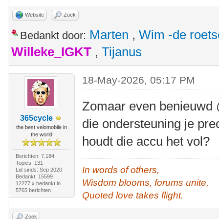
Website
Zoek
Marten
,
Wim -de roet
Bedankt door:
Willeke_IGKT
,
Tijanus
18-May-2026, 05:17 PM
Zomaar even benieuwd @
365cycle
die ondersteuning je pr
the best velomobile in
the world
houdt die accu het vol?
Berichten: 7.184
Topics: 131
In words of others,
Lid sinds: Sep 2020
Bedankt: 15599
Wisdom blooms, forums unite,
12277 x bedankt in
5765 berichten
Quoted love takes flight.
Zoek