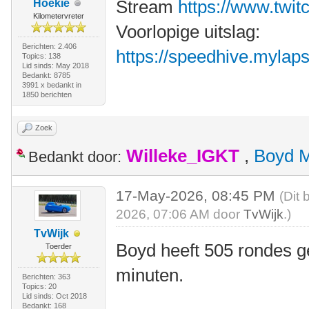
Stream
https://www.twit
Hoekie
Kilometervreter
Voorlopige uitslag:
Berichten: 2.406
https://speedhive.mylaps.
Topics: 138
Lid sinds: May 2018
Bedankt: 8785
3991 x bedankt in
1850 berichten
Zoek
Willeke_IGKT
,
Boyd 
Bedankt door:
17-May-2026, 08:45 PM
(Dit 
2026, 07:06 AM door
TvWijk
.)
TvWijk
Boyd heeft 505 rondes g
Toerder
minuten.
Berichten: 363
Topics: 20
Lid sinds: Oct 2018
Bedankt: 168