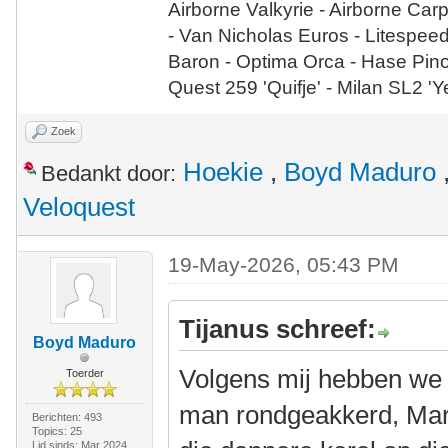
Airborne Valkyrie - Airborne Car
- Van Nicholas Euros - Litespee
Baron - Optima Orca - Hase Pin
Quest 259 'Quifje' - Milan SL2 '
Zoek
Hoekie
,
Boyd Maduro
Bedankt door:
Veloquest
19-May-2026, 05:43 PM
Tijanus schreef:
Boyd Maduro
Volgens mij hebben we b
Toerder
man rondgeakkerd, Mark
Berichten: 493
Topics: 25
Lid sinds: Mar 2024