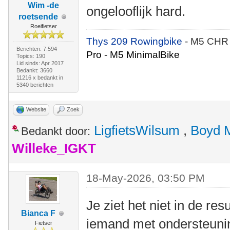
Wim -de
ongelooflijk hard.
roetsende
Roeifietser
Thys 209 Rowingbike
- M5 CHR
Berichten: 7.594
Pro - M5 MinimalBike
Topics: 190
Lid sinds: Apr 2017
Bedankt: 3660
11216 x bedankt in
5340 berichten
Website
Zoek
LigfietsWilsum
,
Boyd 
Bedankt door:
Willeke_IGKT
18-May-2026, 03:50 PM
Je ziet het niet in de re
Bianca F
iemand met ondersteunin
Fietser