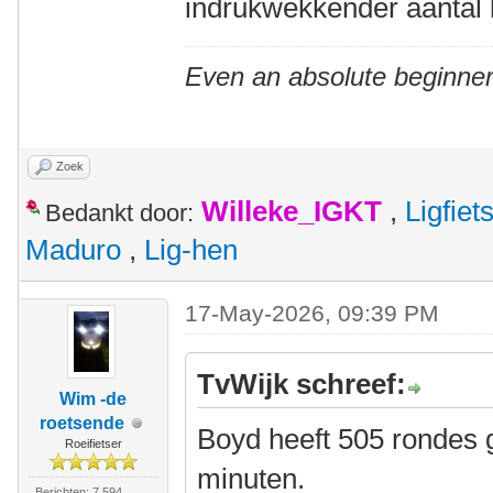
indrukwekkender aantal 
Even an absolute beginner
Zoek
Willeke_IGKT
,
Ligfie
Bedankt door:
Maduro
,
Lig-hen
17-May-2026, 09:39 PM
TvWijk schreef:
Wim -de
roetsende
Boyd heeft 505 rondes g
Roeifietser
minuten.
Berichten: 7.594