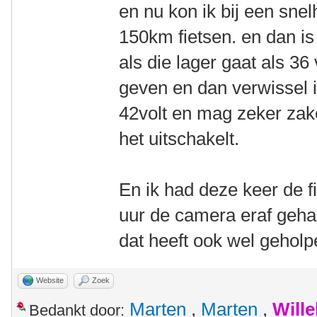
en nu kon ik bij een sne
150km fietsen. en dan is
als die lager gaat als 36
geven en dan verwissel i
42volt en mag zeker zake
het uitschakelt.
En ik had deze keer de f
uur de camera eraf gehaa
dat heeft ook wel geholp
Website
Zoek
Marten
,
Marten
,
Will
Bedankt door: