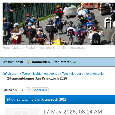
Welkom gast!
Aanmelden
Registreren
ligfietsers.nl
›
Toeren, tochten en agenda
›
Toer kalender en evenementen
24-uursuitdaging Jan Kranczoch 2026
elde waardering is 0
Pagina's (2):
1
2
Volgende »
24-uursuitdaging Jan Kranczoch 2026
17-May-2026, 08:14 AM