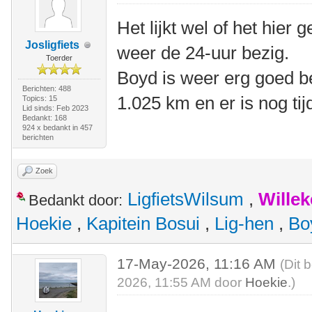
Het lijkt wel of het hier
Josligfiets
weer de 24-uur bezig.
Toerder
Boyd is weer erg goed b
Berichten: 488
1.025 km en er is nog tij
Topics: 15
Lid sinds: Feb 2023
Bedankt: 168
924 x bedankt in 457
berichten
Zoek
LigfietsWilsum
,
Wille
Bedankt door:
Hoekie
,
Kapitein Bosui
,
Lig-hen
,
Bo
17-May-2026, 11:16 AM
(Dit 
2026, 11:55 AM door
Hoekie
.)