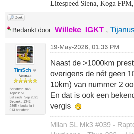
Litespeed Siena, Koga FPM,
Zoek
Willeke_IGKT
,
Tijanu
Bedankt door:
19-May-2026, 01:36 PM
Naast de >1000km presta
TimSch
overigens de nét geen 1
Velonaut
10km) van nummer 2 ook
Berichten: 963
En dat is ook een bekend
Topics: 51
Lid sinds: Sep 2021
Bedankt: 1342
vergis
2865 x bedankt in
913 berichten
Milan SL Mk3 #039 - Rapto