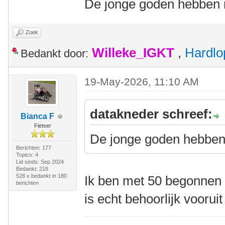
De jonge goden hebben m
Zoek
Willeke_IGKT
,
Hardlo
Bedankt door:
19-May-2026, 11:10 AM
datakneder schreef:
Bianca F
Fietser
De jonge goden hebben 
Berichten: 177
Topics: 4
Lid sinds: Sep 2024
Bedankt: 218
528 x bedankt in 180
Ik ben met 50 begonnen m
berichten
is echt behoorlijk voorui