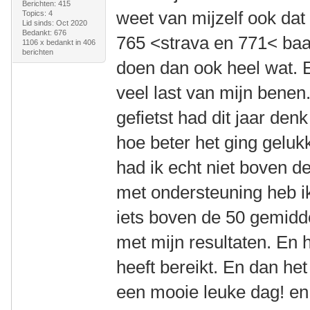
Berichten: 415
weet van mijzelf ook dat 
Topics: 4
Lid sinds: Oct 2020
Bedankt: 676
765 <strava en 771< baa
1106 x bedankt in 406
berichten
doen dan ook heel wat. E
veel last van mijn benen
gefietst had dit jaar den
hoe beter het ging geluk
had ik echt niet boven 
met ondersteuning heb ik
iets boven de 50 gemiddel
met mijn resultaten. En h
heeft bereikt. En dan het
een mooie leuke dag! en