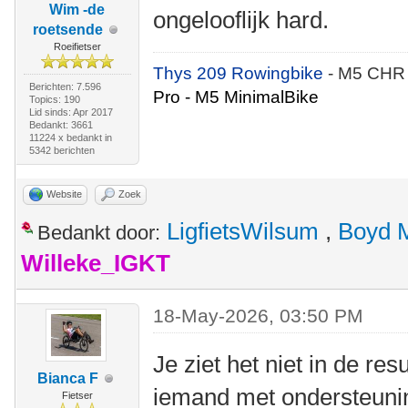
Wim -de
ongelooflijk hard.
roetsende
Roeifietser
Thys 209 Rowingbike
- M5 CHR
Berichten: 7.596
Pro - M5 MinimalBike
Topics: 190
Lid sinds: Apr 2017
Bedankt: 3661
11224 x bedankt in
5342 berichten
Website
Zoek
LigfietsWilsum
,
Boyd 
Bedankt door:
Willeke_IGKT
18-May-2026, 03:50 PM
Je ziet het niet in de re
Bianca F
iemand met ondersteunin
Fietser