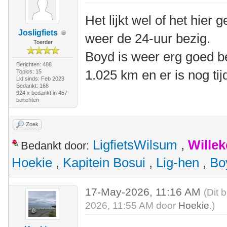
Het lijkt wel of het hier
Josligfiets
weer de 24-uur bezig.
Toerder
Boyd is weer erg goed b
Berichten: 488
1.025 km en er is nog tij
Topics: 15
Lid sinds: Feb 2023
Bedankt: 168
924 x bedankt in 457
berichten
Zoek
LigfietsWilsum
,
Wille
Bedankt door:
Hoekie
,
Kapitein Bosui
,
Lig-hen
,
Bo
17-May-2026, 11:16 AM
(Dit 
2026, 11:55 AM door
Hoekie
.)