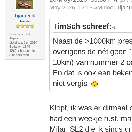
May-2026, 12:15 AM door
Tijan
Tijanus
Toerder
TimSch schreef:
Berichten: 556
Topics: 3
Naast de >1000km prest
Lid sinds: Jan 2024
Bedankt: 1645
overigens de nét geen 
1262 x bedankt in
549 berichten
10km) van nummer 2 oo
En dat is ook een beken
niet vergis
Klopt, ik was er ditmaal o
had een weekje rust, m
Milan SL2 die ik sinds dr