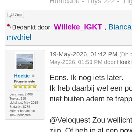
Hurricane - Thys 222 -
Li
Zoek
Willeke_IGKT
,
Bianca
Bedankt door:
mvdriel
19-May-2026, 01:42 PM
(Dit 
May-2026, 01:53 PM door
Hoek
Eens. Ik nog iets later.
Hoekie
Kilometervreter
Ik heb daarbij wel een 
Berichten: 2.408
niet buiten adem te trap
Topics: 138
Lid sinds: May 2018
Bedankt: 8788
3994 x bedankt in
1852 berichten
@Veloquest Zou wellicht
zijn. Of heb je al een p