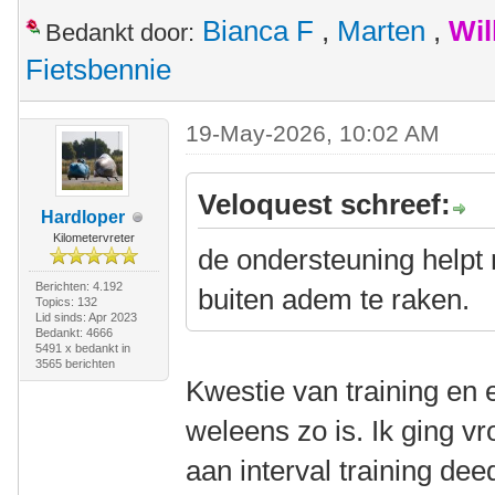
Bianca F
,
Marten
,
Wil
Bedankt door:
Fietsbennie
19-May-2026, 10:02 AM
Veloquest schreef:
Hardloper
Kilometervreter
de ondersteuning helpt m
Berichten: 4.192
buiten adem te raken.
Topics: 132
Lid sinds: Apr 2023
Bedankt: 4666
5491 x bedankt in
3565 berichten
Kwestie van training en 
weleens zo is. Ik ging v
aan interval training dee