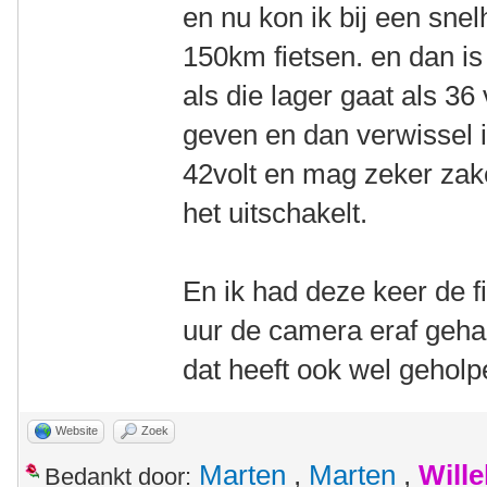
en nu kon ik bij een sne
150km fietsen. en dan is
als die lager gaat als 36
geven en dan verwissel i
42volt en mag zeker zake
het uitschakelt.
En ik had deze keer de f
uur de camera eraf gehaa
dat heeft ook wel geholp
Website
Zoek
Marten
,
Marten
,
Will
Bedankt door: