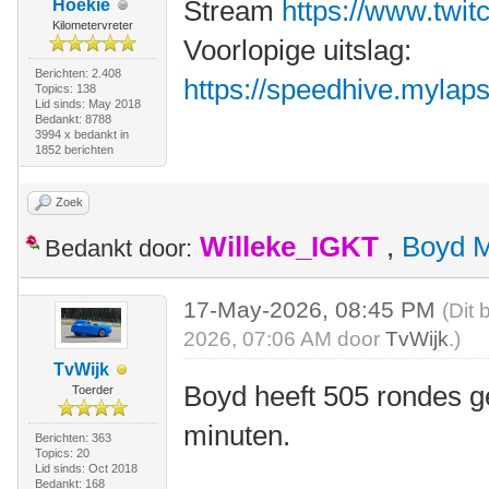
Stream
https://www.twit
Hoekie
Kilometervreter
Voorlopige uitslag:
Berichten: 2.408
https://speedhive.mylaps.
Topics: 138
Lid sinds: May 2018
Bedankt: 8788
3994 x bedankt in
1852 berichten
Zoek
Willeke_IGKT
,
Boyd 
Bedankt door:
17-May-2026, 08:45 PM
(Dit 
2026, 07:06 AM door
TvWijk
.)
TvWijk
Boyd heeft 505 rondes g
Toerder
minuten.
Berichten: 363
Topics: 20
Lid sinds: Oct 2018
Bedankt: 168