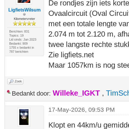
De rondjes zijn iets korte
LigfietsWilsum
Ovaalcircuit (Oval Circui
Kilometervreter
met een totale lengte va
Berichten: 831
2.074 m tot 2.120 m, afha
Topics: 19
Lid sinds: Jan 2023
twee langste rechte stuk
Bedankt: 909
1755 x bedankt in
787 berichten
Zie ligfiets.net
Maar 1057km is nog stee
Zoek
Willeke_IGKT
,
TimSc
Bedankt door:
17-May-2026, 09:53 PM
Klopt en 44km/u gemidde