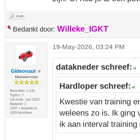
Zoek
Willeke_IGKT
Bedankt door:
19-May-2026, 03:24 PM
datakneder schreef:
Gideonaut
Kilometervreter
Hardloper schreef:
Berichten: 1.140
Topics: 7
Kwestie van training e
Lid sinds: Jun 2023
Bedankt: 2
2207 x bedankt in
weleens zo is. Ik ging
1109 berichten
ik aan interval trainin