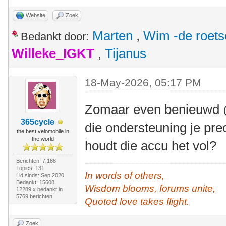
Website
Zoek
Marten
,
Wim -de roet
Bedankt door:
Willeke_IGKT
,
Tijanus
18-May-2026, 05:17 PM
Zomaar even benieuwd @
365cycle
die ondersteuning je pr
the best velomobile in
the world
houdt die accu het vol?
Berichten: 7.188
Topics: 131
In words of others,
Lid sinds: Sep 2020
Bedankt: 15608
Wisdom blooms, forums unite,
12289 x bedankt in
5769 berichten
Quoted love takes flight.
Zoek