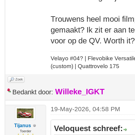
Trouwens heel mooi filmp
gemaakt? Ik zit er aan 
voor op de QV. Worth it?
Velayo #
0
4?
| Flevobike Versati
(custom) | Quattrovelo 175
Zoek
Willeke_IGKT
Bedankt door:
19-May-2026, 04:58 PM
Tijanus
Veloquest schreef:
Toerder