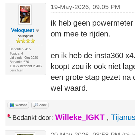
19-May-2026, 09:05 PM
ik heb geen powermeter 
Veloquest
om mee te rijden.
Valsspeler
Berichten: 415
en ik heb de insta360 x4.
Topics: 4
Lid sinds: Oct 2020
Bedankt: 676
koopt zou ik ook niet lag
1106 x bedankt in 406
berichten
een grote stap gezet na d
wel waard.
Website
Zoek
Willeke_IGKT
,
Tijanu
Bedankt door:
20-May-2026, 03:58 PM
(Dit 