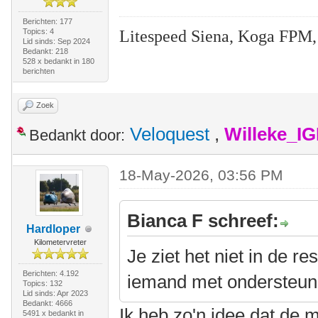
Berichten: 177
Litespeed Siena, Koga FPM,
Topics: 4
Lid sinds: Sep 2024
Bedankt: 218
528 x bedankt in 180
berichten
Zoek
Veloquest
,
Willeke_I
Bedankt door:
18-May-2026, 03:56 PM
Bianca F schreef:
Hardloper
Kilometervreter
Je ziet het niet in de r
Berichten: 4.192
iemand met ondersteuni
Topics: 132
Lid sinds: Apr 2023
Bedankt: 4666
Ik heb zo'n idee dat de 
5491 x bedankt in