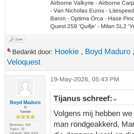
Airborne Valkyrie - Airborne Car
- Van Nicholas Euros - Litespee
Baron - Optima Orca - Hase Pin
Quest 259 'Quifje' - Milan SL2 '
Zoek
Hoekie
,
Boyd Maduro
Bedankt door:
Veloquest
19-May-2026, 05:43 PM
Tijanus schreef:
Boyd Maduro
Volgens mij hebben we b
Toerder
man rondgeakkerd, Mark
Berichten: 493
Topics: 25
Lid sinds: Mar 2024