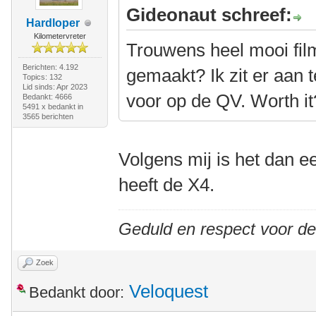
Gideonaut schreef:
Hardloper
Kilometervreter
Trouwens heel mooi film
Berichten: 4.192
gemaakt? Ik zit er aan
Topics: 132
Lid sinds: Apr 2023
voor op de QV. Worth it
Bedankt: 4666
5491 x bedankt in
3565 berichten
Volgens mij is het dan 
heeft de X4.
Geduld en respect voor d
Zoek
Veloquest
Bedankt door: