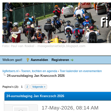
Welkom gast!
Aanmelden
Registreren
ligfietsers.nl
›
Toeren, tochten en agenda
›
Toer kalender en evenementen
24-uursuitdaging Jan Kranczoch 2026
elde waardering is 0
Pagina's (2):
1
2
Volgende »
24-uursuitdaging Jan Kranczoch 2026
17-May-2026, 08:14 AM