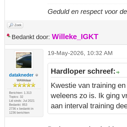
Geduld en respect voor d
Zoek
Willeke_IGKT
Bedankt door:
19-May-2026, 10:32 AM
Hardloper schreef:
datakneder
WAWelaar
Kwestie van training en
Berichten: 1.313
weleens zo is. Ik ging 
Topics: 32
Lid sinds: Jul 2021
aan interval training de
Bedankt: 853
2736 x bedankt in
1236 berichten