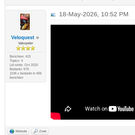
18-May-2026, 10:52 PM
Veloquest
Valsspeler
Berichten: 415
Topics: 4
Lid sinds: Oct 2020
Bedankt: 676
1106 x bedankt in 406
berichten
Website
Zoek