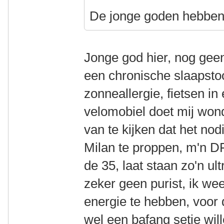
De jonge goden hebben 
Jonge god hier, nog ge
een chronische slaapst
zonneallergie, fietsen in
velomobiel doet mij wond
van te kijken dat het nod
Milan te proppen, m'n DF
de 35, laat staan zo'n u
zeker geen purist, ik we
energie te hebben, voor 
wel een bafang setje wil