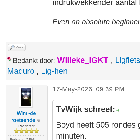
indrukwekkender aantal 
Even an absolute beginner
Zoek
Willeke_IGKT
,
Ligfie
Bedankt door:
Maduro
,
Lig-hen
17-May-2026, 09:39 PM
TvWijk schreef:
Wim -de
roetsende
Boyd heeft 505 rondes g
Roeifietser
minuten.
Berichten: 7.596