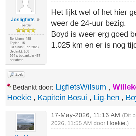
Het lijkt wel of het hier
Josligfiets
weer de 24-uur bezig.
Toerder
Boyd is weer erg goed b
Berichten: 488
1.025 km en er is nog tij
Topics: 15
Lid sinds: Feb 2023
Bedankt: 168
924 x bedankt in 457
berichten
Zoek
LigfietsWilsum
,
Wille
Bedankt door:
Hoekie
,
Kapitein Bosui
,
Lig-hen
,
Bo
17-May-2026, 11:16 AM
(Dit 
2026, 11:55 AM door
Hoekie
.)