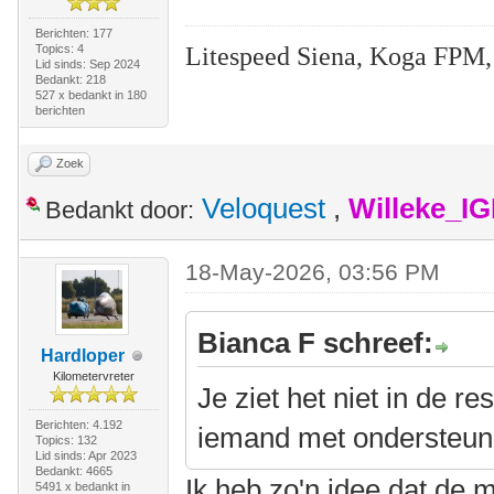
Berichten: 177
Litespeed Siena, Koga FPM,
Topics: 4
Lid sinds: Sep 2024
Bedankt: 218
527 x bedankt in 180
berichten
Zoek
Veloquest
,
Willeke_I
Bedankt door:
18-May-2026, 03:56 PM
Bianca F schreef:
Hardloper
Kilometervreter
Je ziet het niet in de r
Berichten: 4.192
iemand met ondersteuni
Topics: 132
Lid sinds: Apr 2023
Bedankt: 4665
Ik heb zo'n idee dat de 
5491 x bedankt in