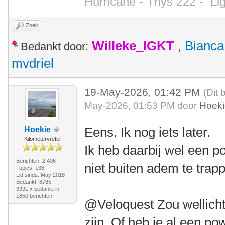
Hurricane - Thys 222 -
Li
Zoek
Willeke_IGKT
,
Bianca
Bedankt door:
mvdriel
19-May-2026, 01:42 PM
(Dit 
May-2026, 01:53 PM door
Hoek
Eens. Ik nog iets later.
Hoekie
Kilometervreter
Ik heb daarbij wel een 
Berichten: 2.406
niet buiten adem te trap
Topics: 138
Lid sinds: May 2018
Bedankt: 8785
3991 x bedankt in
1850 berichten
@Veloquest Zou wellicht
zijn. Of heb je al een p