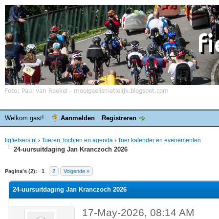
Welkom gast!
Aanmelden
Registreren
ligfietsers.nl
›
Toeren, tochten en agenda
›
Toer kalender en evenementen
24-uursuitdaging Jan Kranczoch 2026
elde waardering is 0
Pagina's (2):
1
2
Volgende »
24-uursuitdaging Jan Kranczoch 2026
17-May-2026, 08:14 AM