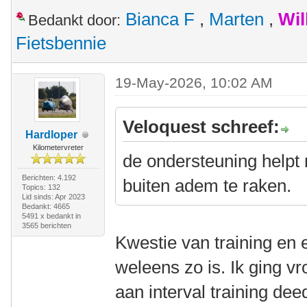
Bianca F
,
Marten
,
Wil
Bedankt door:
Fietsbennie
19-May-2026, 10:02 AM
Veloquest schreef:
Hardloper
Kilometervreter
de ondersteuning helpt m
Berichten: 4.192
buiten adem te raken.
Topics: 132
Lid sinds: Apr 2023
Bedankt: 4665
5491 x bedankt in
3565 berichten
Kwestie van training en 
weleens zo is. Ik ging v
aan interval training dee