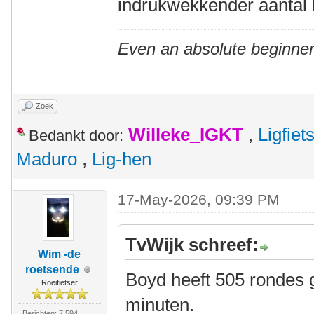
indrukwekkender aantal 
Even an absolute beginner
Zoek
Willeke_IGKT
,
Ligfie
Bedankt door:
Maduro
,
Lig-hen
17-May-2026, 09:39 PM
TvWijk schreef:
Wim -de
roetsende
Boyd heeft 505 rondes g
Roeifietser
minuten.
Berichten: 7.594