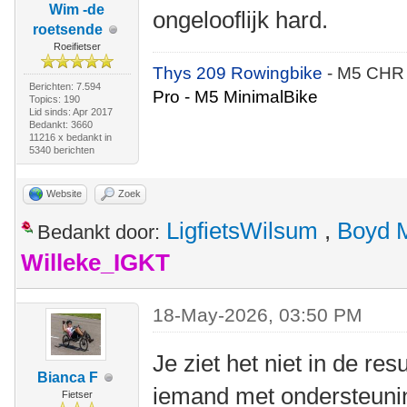
Wim -de
ongelooflijk hard.
roetsende
Roeifietser
Thys 209 Rowingbike
- M5 CHR
Berichten: 7.594
Pro - M5 MinimalBike
Topics: 190
Lid sinds: Apr 2017
Bedankt: 3660
11216 x bedankt in
5340 berichten
Website
Zoek
LigfietsWilsum
,
Boyd 
Bedankt door:
Willeke_IGKT
18-May-2026, 03:50 PM
Je ziet het niet in de re
Bianca F
iemand met ondersteunin
Fietser