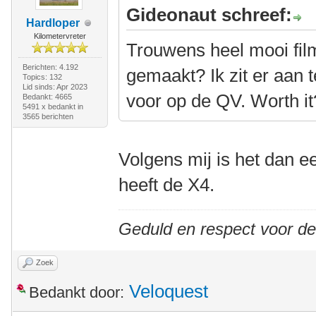
Gideonaut schreef:
Hardloper
Kilometervreter
Trouwens heel mooi film
Berichten: 4.192
gemaakt? Ik zit er aan
Topics: 132
Lid sinds: Apr 2023
voor op de QV. Worth it
Bedankt: 4665
5491 x bedankt in
3565 berichten
Volgens mij is het dan 
heeft de X4.
Geduld en respect voor d
Zoek
Veloquest
Bedankt door: