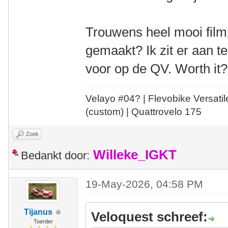
Trouwens heel mooi filmp
gemaakt? Ik zit er aan 
voor op de QV. Worth it?
Velayo #
0
4?
| Flevobike Versati
(custom) | Quattrovelo 175
Zoek
Willeke_IGKT
Bedankt door:
19-May-2026, 04:58 PM
Tijanus
Veloquest schreef:
Toerder