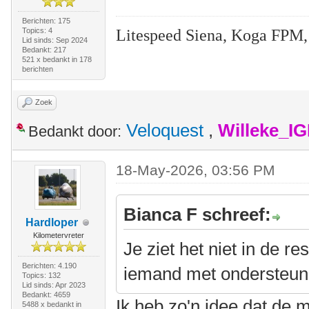
Berichten: 175
Litespeed Siena, Koga FPM,
Topics: 4
Lid sinds: Sep 2024
Bedankt: 217
521 x bedankt in 178
berichten
Zoek
Veloquest
,
Willeke_I
Bedankt door:
18-May-2026, 03:56 PM
Bianca F schreef:
Hardloper
Kilometervreter
Je ziet het niet in de r
Berichten: 4.190
iemand met ondersteuni
Topics: 132
Lid sinds: Apr 2023
Bedankt: 4659
Ik heb zo'n idee dat de 
5488 x bedankt in