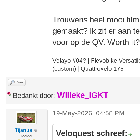
Trouwens heel mooi filmp
gemaakt? Ik zit er aan 
voor op de QV. Worth it?
Velayo #
0
4?
| Flevobike Versati
(custom) | Quattrovelo 175
Zoek
Willeke_IGKT
Bedankt door:
19-May-2026, 04:58 PM
Tijanus
Veloquest schreef:
Toerder