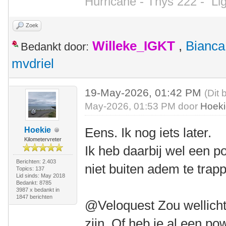
Hurricane - Thys 222 -
Li
Zoek
Willeke_IGKT
,
Bianca
Bedankt door:
mvdriel
19-May-2026, 01:42 PM
(Dit 
May-2026, 01:53 PM door
Hoek
Eens. Ik nog iets later.
Hoekie
Kilometervreter
Ik heb daarbij wel een 
Berichten: 2.403
niet buiten adem te trap
Topics: 137
Lid sinds: May 2018
Bedankt: 8785
3987 x bedankt in
1847 berichten
@Veloquest Zou wellicht
zijn. Of heb je al een p