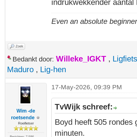
indrukwekkender aantal 
Even an absolute beginner
Zoek
Willeke_IGKT
,
Ligfie
Bedankt door:
Maduro
,
Lig-hen
17-May-2026, 09:39 PM
TvWijk schreef:
Wim -de
roetsende
Boyd heeft 505 rondes g
Roeifietser
minuten.
Berichten: 7.586