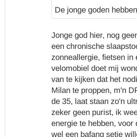
De jonge goden hebben 
Jonge god hier, nog ge
een chronische slaapst
zonneallergie, fietsen in
velomobiel doet mij wond
van te kijken dat het nod
Milan te proppen, m'n DF
de 35, laat staan zo'n u
zeker geen purist, ik we
energie te hebben, voor 
wel een bafang setje wil