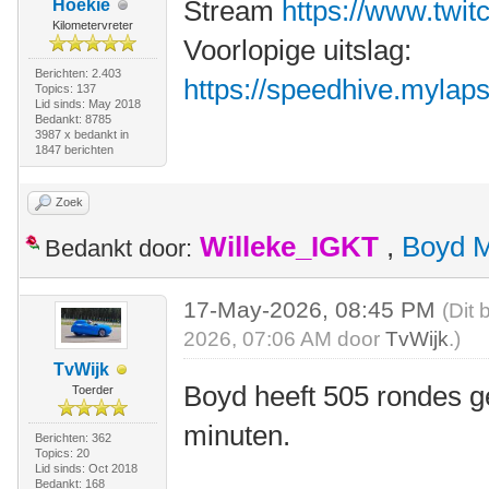
Stream
https://www.twit
Hoekie
Kilometervreter
Voorlopige uitslag:
Berichten: 2.403
https://speedhive.mylaps.
Topics: 137
Lid sinds: May 2018
Bedankt: 8785
3987 x bedankt in
1847 berichten
Zoek
Willeke_IGKT
,
Boyd 
Bedankt door:
17-May-2026, 08:45 PM
(Dit 
2026, 07:06 AM door
TvWijk
.)
TvWijk
Boyd heeft 505 rondes g
Toerder
minuten.
Berichten: 362
Topics: 20
Lid sinds: Oct 2018
Bedankt: 168