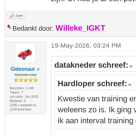
Zoek
Willeke_IGKT
Bedankt door:
19-May-2026, 03:24 PM
datakneder schreef:
Gideonaut
Kilometervreter
Hardloper schreef:
Berichten: 1.140
Topics: 7
Kwestie van training e
Lid sinds: Jun 2023
Bedankt: 2
2206 x bedankt in
weleens zo is. Ik ging
1109 berichten
ik aan interval trainin