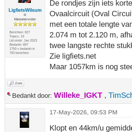
De rondjes zijn iets korte
LigfietsWilsum
Ovaalcircuit (Oval Circui
Kilometervreter
met een totale lengte va
Berichten: 827
2.074 m tot 2.120 m, afha
Topics: 19
Lid sinds: Jan 2023
twee langste rechte stuk
Bedankt: 897
1750 x bedankt in
783 berichten
Zie ligfiets.net
Maar 1057km is nog stee
Zoek
Willeke_IGKT
,
TimSc
Bedankt door:
17-May-2026, 09:53 PM
Klopt en 44km/u gemidde