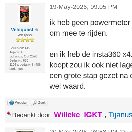
19-May-2026, 09:05 PM
ik heb geen powermeter 
Veloquest
om mee te rijden.
Valsspeler
Berichten: 415
en ik heb de insta360 x4.
Topics: 4
Lid sinds: Oct 2020
Bedankt: 676
koopt zou ik ook niet lag
1106 x bedankt in 406
berichten
een grote stap gezet na d
wel waard.
Website
Zoek
Willeke_IGKT
,
Tijanu
Bedankt door:
20-May-2026, 03:58 PM
(Dit 