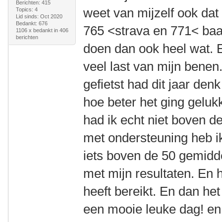
Berichten: 415
weet van mijzelf ook dat 
Topics: 4
Lid sinds: Oct 2020
Bedankt: 676
765 <strava en 771< baa
1106 x bedankt in 406
berichten
doen dan ook heel wat. E
veel last van mijn benen
gefietst had dit jaar den
hoe beter het ging geluk
had ik echt niet boven 
met ondersteuning heb ik
iets boven de 50 gemiddel
met mijn resultaten. En h
heeft bereikt. En dan het
een mooie leuke dag! en