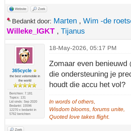
Website
Zoek
Marten
,
Wim -de roet
Bedankt door:
Willeke_IGKT
,
Tijanus
18-May-2026, 05:17 PM
Zomaar even benieuwd @
365cycle
die ondersteuning je pr
the best velomobile in
the world
houdt die accu het vol?
Berichten: 7.181
Topics: 131
In words of others,
Lid sinds: Sep 2020
Bedankt: 15596
Wisdom blooms, forums unite,
12270 x bedankt in
5762 berichten
Quoted love takes flight.
Zoek