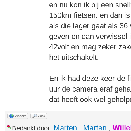
en nu kon ik bij een sne
150km fietsen. en dan is
als die lager gaat als 36
geven en dan verwissel i
42volt en mag zeker zake
het uitschakelt.
En ik had deze keer de f
uur de camera eraf gehaa
dat heeft ook wel geholp
Website
Zoek
Marten
,
Marten
,
Will
Bedankt door: