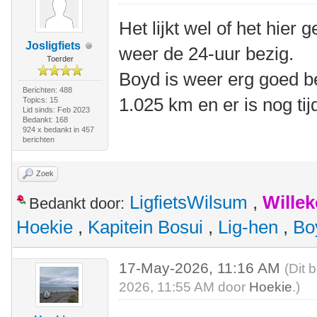
Het lijkt wel of het hier
Josligfiets
weer de 24-uur bezig.
Toerder
Boyd is weer erg goed b
Berichten: 488
1.025 km en er is nog tij
Topics: 15
Lid sinds: Feb 2023
Bedankt: 168
924 x bedankt in 457
berichten
Zoek
LigfietsWilsum
,
Wille
Bedankt door:
Hoekie
,
Kapitein Bosui
,
Lig-hen
,
Bo
17-May-2026, 11:16 AM
(Dit 
2026, 11:55 AM door
Hoekie
.)