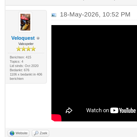
18-May-2026, 10:52 PM
Veloquest
Valsspeler
Berichten: 415
Topics: 4
Lid sinds: Oct 2020
Bedankt: 676
1106 x bedankt in 406
berichten
Website
Zoek