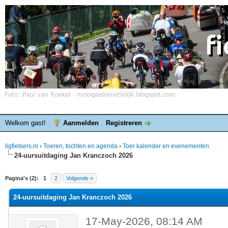
Welkom gast!
Aanmelden
Registreren
ligfietsers.nl
›
Toeren, tochten en agenda
›
Toer kalender en evenementen
24-uursuitdaging Jan Kranczoch 2026
elde waardering is 0
Pagina's (2):
1
2
Volgende »
24-uursuitdaging Jan Kranczoch 2026
17-May-2026, 08:14 AM