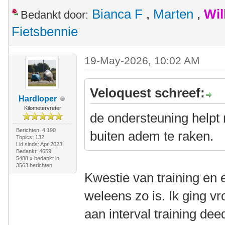
Bianca F
,
Marten
,
Wil
Bedankt door:
Fietsbennie
19-May-2026, 10:02 AM
Veloquest schreef:
Hardloper
Kilometervreter
de ondersteuning helpt m
Berichten: 4.190
buiten adem te raken.
Topics: 132
Lid sinds: Apr 2023
Bedankt: 4659
5488 x bedankt in
3563 berichten
Kwestie van training en 
weleens zo is. Ik ging v
aan interval training dee