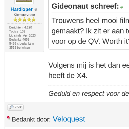
Gideonaut schreef:
Hardloper
Kilometervreter
Trouwens heel mooi film
Berichten: 4.190
gemaakt? Ik zit er aan
Topics: 132
Lid sinds: Apr 2023
voor op de QV. Worth it
Bedankt: 4659
5488 x bedankt in
3563 berichten
Volgens mij is het dan 
heeft de X4.
Geduld en respect voor d
Zoek
Veloquest
Bedankt door: