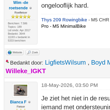
Wim -de
ongelooflijk hard.
roetsende
Roeifietser
Thys 209 Rowingbike
- M5 CHR
Berichten: 7.586
Pro - M5 MinimalBike
Topics: 189
Lid sinds: Apr 2017
Bedankt: 3644
11193 x bedankt in
5333 berichten
Website
Zoek
LigfietsWilsum
,
Boyd 
Bedankt door:
Willeke_IGKT
18-May-2026, 03:50 PM
Je ziet het niet in de re
Bianca F
iemand met ondersteunin
Fietser