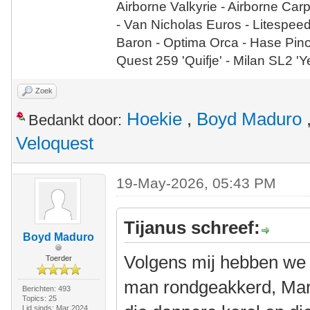
Airborne Valkyrie - Airborne Car
- Van Nicholas Euros - Litespee
Baron - Optima Orca - Hase Pin
Quest 259 'Quifje' - Milan SL2 '
Zoek
Hoekie
,
Boyd Maduro
Bedankt door:
Veloquest
19-May-2026, 05:43 PM
Tijanus schreef:
Boyd Maduro
Volgens mij hebben we b
Toerder
man rondgeakkerd, Mark
Berichten: 493
Topics: 25
Lid sinds: Mar 2024