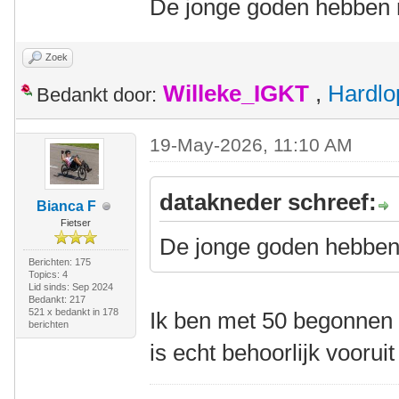
De jonge goden hebben m
Zoek
Willeke_IGKT
,
Hardlo
Bedankt door:
19-May-2026, 11:10 AM
datakneder schreef:
Bianca F
Fietser
De jonge goden hebben 
Berichten: 175
Topics: 4
Lid sinds: Sep 2024
Bedankt: 217
521 x bedankt in 178
Ik ben met 50 begonnen m
berichten
is echt behoorlijk voorui