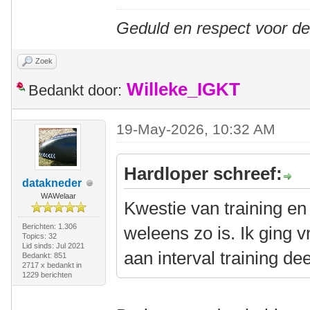
Geduld en respect voor d
Zoek
Willeke_IGKT
Bedankt door:
19-May-2026, 10:32 AM
Hardloper schreef:
datakneder
WAWelaar
Kwestie van training en
Berichten: 1.306
weleens zo is. Ik ging 
Topics: 32
Lid sinds: Jul 2021
aan interval training de
Bedankt: 851
2717 x bedankt in
1229 berichten