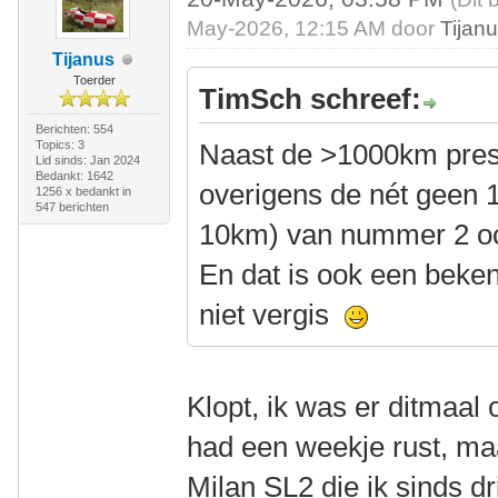
May-2026, 12:15 AM door
Tijan
Tijanus
Toerder
TimSch schreef:
Berichten: 554
Topics: 3
Naast de >1000km prest
Lid sinds: Jan 2024
Bedankt: 1642
overigens de nét geen 
1256 x bedankt in
547 berichten
10km) van nummer 2 oo
En dat is ook een beken
niet vergis
Klopt, ik was er ditmaal o
had een weekje rust, m
Milan SL2 die ik sinds dr