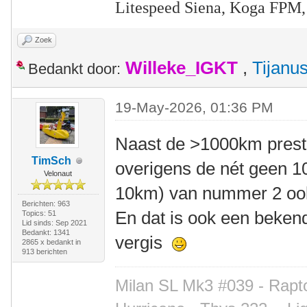
Litespeed Siena, Koga FPM,
Zoek
Willeke_IGKT
,
Tijanu
Bedankt door:
19-May-2026, 01:36 PM
Naast de >1000km presta
TimSch
overigens de nét geen 1
Velonaut
10km) van nummer 2 ook
Berichten: 963
En dat is ook een bekend
Topics: 51
Lid sinds: Sep 2021
Bedankt: 1341
vergis
2865 x bedankt in
913 berichten
Milan SL Mk3 #039 - Rapto