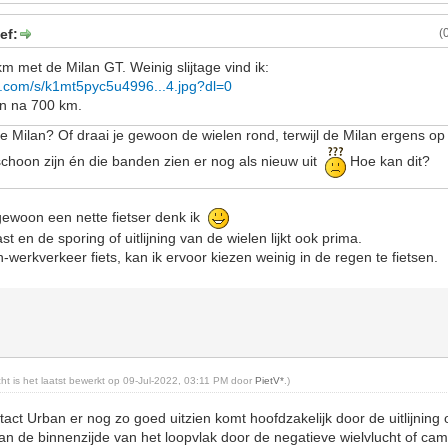
ef:
(
 met de Milan GT. Weinig slijtage vind ik:
x.com/s/k1mt5pyc5u4996...4.jpg?dl=0
en na 700 km.
 de Milan? Of draai je gewoon de wielen rond, terwijl de Milan ergens op
choon zijn én die banden zien er nog als nieuw uit
Hoe kan dit?
gewoon een nette fietser denk ik
ast en de sporing of uitlijning van de wielen lijkt ook prima.
werkverkeer fiets, kan ik ervoor kiezen weinig in de regen te fietsen.
icht is het laatst bewerkt op 09-Jul-2022, 03:11 PM door
PietV*
.)
act Urban er nog zo goed uitzien komt hoofdzakelijk door de uitlijning of s
 aan de binnenzijde van het loopvlak door de negatieve wielvlucht of cam