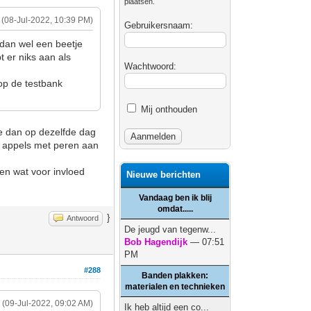
plaatsen.
(08-Jul-2022, 10:39 PM)
Gebruikersnaam:
s dan wel een beetje
t er niks aan als
Wachtwoord:
 op de testbank
Mij onthouden
 ze dan op dezelfde dag
k appels met peren aan
en wat voor invloed
Nieuwe berichten
Vandaag ben ik blij
omdat.....
}
Antwoord
De jeugd van tegenw...
Bob Hagendijk
— 07:51
PM
#288
Banden plakken:
materialen en technieken
(09-Jul-2022, 09:02 AM)
Ik heb altijd een co...