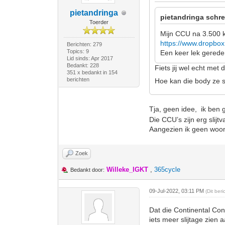
pietandringa
pietandringa schre
Toerder
Mijn CCU na 3.500 km
https://www.dropbo
Berichten: 279
Topics: 9
Een keer lek gered
Lid sinds: Apr 2017
Bedankt: 228
Fiets jij wel echt met
351 x bedankt in 154
berichten
Hoe kan die body ze s
Tja, geen idee, ik ben 
Die CCU’s zijn erg slijtv
Aangezien ik geen woon-
Zoek
Willeke_IGKT
,
365cycle
Bedankt door:
09-Jul-2022, 03:11 PM
(Dit ber
Dat die Continental Cont
iets meer slijtage zien