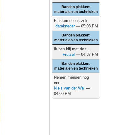
Banden plakken:
materialen en technieken
Plakken doe ik zek...
datakneder
— 05:08 PM
Banden plakken:
materialen en technieken
Ik ben blij met de t...
Frutsel
— 04:37 PM
Banden plakken:
materialen en technieken
Nemen mensen nog
een...
Niels van der Wal
—
04:00 PM