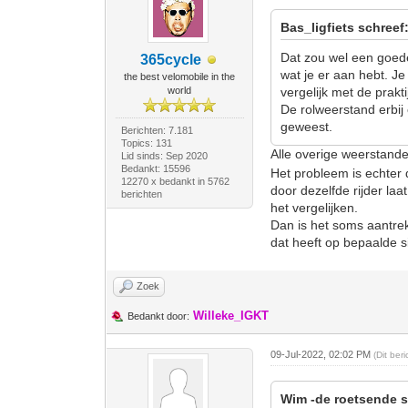
Bas_ligfiets schreef
Dat zou wel een goede 
365cycle
wat je er aan hebt. Je
the best velomobile in the
world
vergelijk met de prakti
De rolweerstand erbij
geweest.
Berichten: 7.181
Topics: 131
Alle overige weerstande
Lid sinds: Sep 2020
Bedankt: 15596
Het probleem is echter d
12270 x bedankt in 5762
door dezelfde rijder l
berichten
het vergelijken.
Dan is het soms aantrek
dat heeft op bepaalde sit
Zoek
Willeke_IGKT
Bedankt door:
09-Jul-2022, 02:02 PM
(Dit ber
Wim -de roetsende s