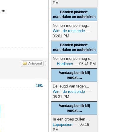
PM
gen.
Banden plakken:
materialen en technieken
Nemen mensen nog...
Wim -de roetsende
—
06:01 PM
Banden plakken:
materialen en technieken
Nemen mensen nog e...
}
Antwoord
Hardloper
— 05:41 PM
Vandaag ben ik blij
omdat.....
#291
De jeugd van tegen...
Wim -de roetsende
—
05:31 PM
Vandaag ben ik blij
omdat.....
In een groep zullen ...
Lopopodium
— 05:16
PM