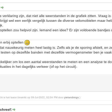
:
verklaring zijn, dat niet alle weerstanden in de grafiek zitten. Vraag i
 krijgt wel een eerlijk vergelijk tussen de diverse velomobielen maar heb
jk.
 optellen zou helpvol zijn. Iemand een idee? Er zijn voldoende bandjes
n erbij optellen
at nauwkeurig meten heel lastig is. Zelfs als je de sporing afstelt, en
aat testen op dezelfde banden met dezelfde vermogensmeter ben je vaa
kelijker om los een aantal weerstanden te meten en een analyse te do
uaties in het dagelijks verkeer (of op het circuit).
icht is het laatst bewerkt op 09-Jul-2022, 02:04 PM door
pietandringa
.)
chreef: