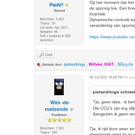
Op het moment dat het pr
PietV*
de sporing toe. Een bre
Banned
loopvlak.
Berichten: 1.562
Dynamische controle kan
Topics: 16
verandering van sporin
Lid sinds: Apr 2017
Bedankt: 98
505 x bedankt in 350
https://www.youtube.c
berichten
Zoek
pietandringa
,
Willeke_IGKT
,
365cycle
Bedankt door:
09-Jul-2022, 05:08 PM
(Dit ber
pietandringa schree
Tja, geen idee, ik be
Wim -de
Die CCU’s zijn erg slij
roetsende
Aangezien ik geen woon
Roeifietser
Berichten: 7.591
Tja, ik rijd door weer e
Topics: 190
striemende wind én er st