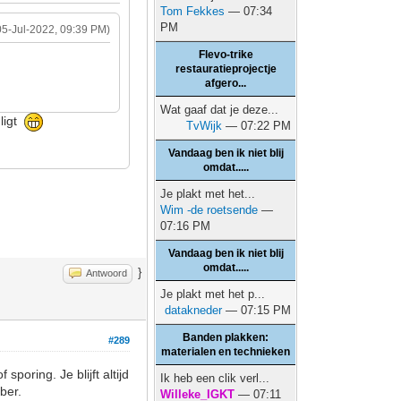
Tom Fekkes
— 07:34
PM
05-Jul-2022, 09:39 PM)
Flevo-trike
restauratieprojectje
afgero...
Wat gaaf dat je deze...
 ligt
TvWijk
— 07:22 PM
Vandaag ben ik niet blij
omdat.....
Je plakt met het...
Wim -de roetsende
—
07:16 PM
Vandaag ben ik niet blij
omdat.....
}
Antwoord
Je plakt met het p...
datakneder
— 07:15 PM
Banden plakken:
#289
materialen en technieken
poring. Je blijft altijd
Ik heb een clik verl...
ber.
Willeke_IGKT
— 07:11