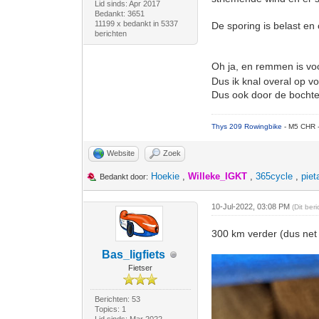
Lid sinds: Apr 2017
Bedankt: 3651
11199 x bedankt in 5337
De sporing is belast en
berichten
Oh ja, en remmen is v
Dus ik knal overal op v
Dus ook door de bochte
Thys 209 Rowingbike
- M5 CHR 
Website
Zoek
Hoekie
,
Willeke_IGKT
,
365cycle
,
piet
Bedankt door:
10-Jul-2022, 03:08 PM
(Dit ber
300 km verder (dus net 
Bas_ligfiets
Fietser
Berichten: 53
Topics: 1