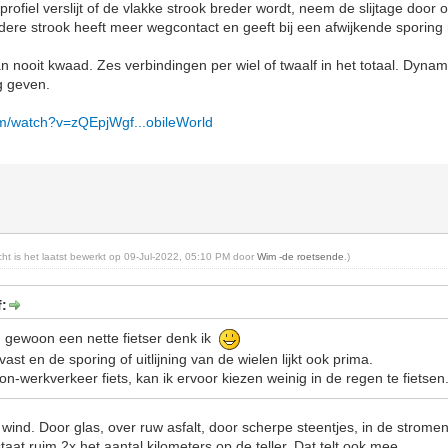
ofiel verslijt of de vlakke strook breder wordt, neem de slijtage door o
dere strook heeft meer wegcontact en geeft bij een afwijkende sporing
 nooit kwaad. Zes verbindingen per wiel of twaalf in het totaal. Dynam
g geven.
om/watch?v=zQEpjWgf...obileWorld
icht is het laatst bewerkt op 09-Jul-2022, 05:10 PM door
Wim -de roetsende
.)
f:
n gewoon een nette fietser denk ik
tvast en de sporing of uitlijning van de wielen lijkt ook prima.
-werkverkeer fiets, kan ik ervoor kiezen weinig in de regen te fietsen
n wind. Door glas, over ruw asfalt, door scherpe steentjes, in de strom
aat ruim 2x het aantal kilometers op de teller. Dat telt ook mee.