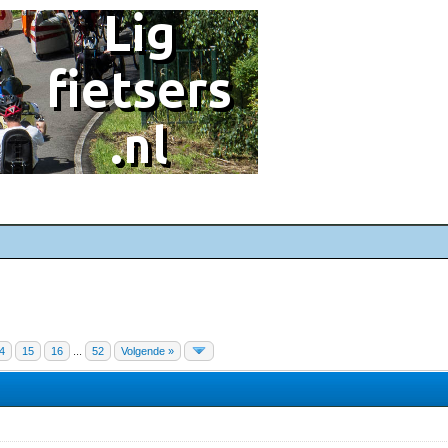
4
15
16
...
52
Volgende »