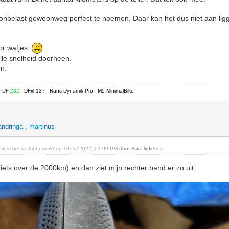
 onbelast gewoonweg perfect te noemen. Daar kan het dus niet aan lig
oor watjes
olle snelheid doorheen.
n.
- DF
282
- DFxl 137 - Rans Dynamik Pro - M5 MinimalBike
andringa
,
martinus
icht is het laatst bewerkt op 10-Jul-2022, 03:09 PM door
Bas_ligfiets
.)
iets over de 2000km) en dan ziet mijn rechter band er zo uit: