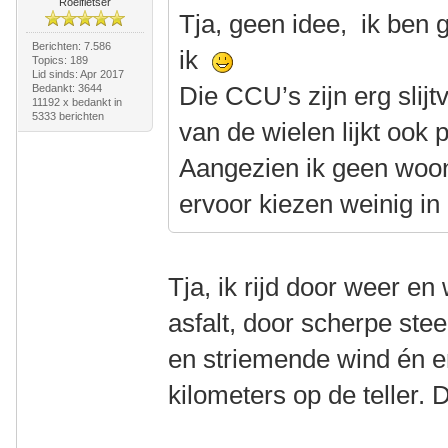
Roeifietser
Tja, geen idee, ik ben 
Berichten: 7.586
ik
Topics: 189
Lid sinds: Apr 2017
Die CCU’s zijn erg slijtv
Bedankt: 3644
11192 x bedankt in
5333 berichten
van de wielen lijkt ook 
Aangezien ik geen woon
ervoor kiezen weinig in 
Tja, ik rijd door weer en
asfalt, door scherpe ste
en striemende wind én er
kilometers op de teller. 