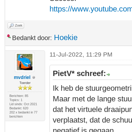
https://www.youtube.c
Zoek
Hoekie
Bedankt door:
11-Jul-2022, 11:29 PM
PietV* schreef:
mvdriel
Toerder
Ik heb de stuurgeometr
Berichten: 85
Maar met de lange stuur
Topics: 1
Lid sinds: Oct 2021
dat het virtuele draaipu
Bedankt: 620
202 x bedankt in 77
berichten
verplaatst, dat de schuu
negatief is gegaan.