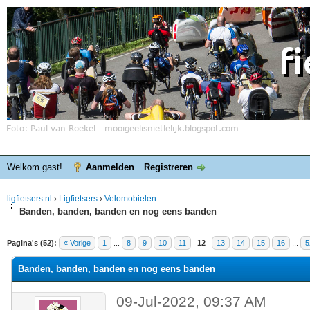
Welkom gast!
Aanmelden
Registreren
ligfietsers.nl
›
Ligfietsers
›
Velomobielen
Banden, banden, banden en nog eens banden
elde waardering is 3
Pagina's (52):
« Vorige
1
...
8
9
10
11
12
13
14
15
16
...
5
Banden, banden, banden en nog eens banden
09-Jul-2022, 09:37 AM