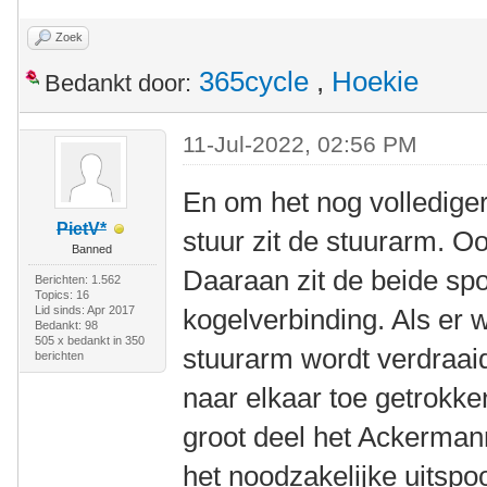
Zoek
365cycle
,
Hoekie
Bedankt door:
11-Jul-2022, 02:56 PM
En om het nog volledige
PietV*
stuur zit de stuurarm. 
Banned
Daaraan zit de beide sp
Berichten: 1.562
Topics: 16
Lid sinds: Apr 2017
kogelverbinding. Als er 
Bedankt: 98
505 x bedankt in 350
stuurarm wordt verdraai
berichten
naar elkaar toe getrokk
groot deel het Ackermann
het noodzakelijke uitspo