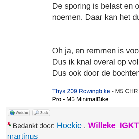
De sporing is belast en
noemen. Daar kan het du
Oh ja, en remmen is vo
Dus ik knal overal op vo
Dus ook door de bochten
Thys 209 Rowingbike
- M5 CHR
Pro - M5 MinimalBike
Website
Zoek
Hoekie
,
Willeke_IGKT
Bedankt door:
martinus