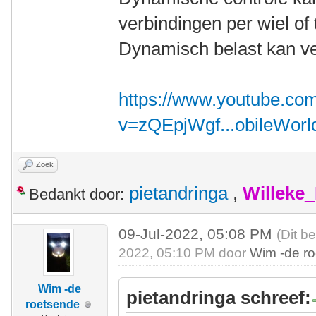
verbindingen per wiel of t
Dynamisch belast kan ve
https://www.youtube.co
v=zQEpjWgf...obileWorl
Zoek
pietandringa
,
Willeke
Bedankt door:
09-Jul-2022, 05:08 PM
(Dit b
2022, 05:10 PM door
Wim -de r
Wim -de
pietandringa schreef:
roetsende