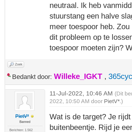
neutraal. Ik heb vanmid
stuurstang een halve slag
meer toespoor heb. Zou 
dit probleem op te losse
toespoor moeten zijn? Wa
Zoek
Willeke_IGKT
,
365cyc
Bedankt door:
11-Jul-2022, 10:46 AM
(Dit be
2022, 10:50 AM door
PietV*
.)
Wat is de target? Je rijd
PietV*
Banned
buitenbeentje. Rijd je e
Berichten: 1.562