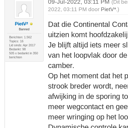
09-Jul-2022, 03:11 PM
(Dit be
2022, 03:11 PM door
PietV*
.)
Dat die Continental Con
PietV*
Banned
uitzien komt hoofdzakelijk
Berichten: 1.562
Topics: 16
Je blijft altijd iets meer
Lid sinds: Apr 2017
Bedankt: 98
van het loopvlak door de
505 x bedankt in 350
berichten
camber.
Op het moment dat het pro
strook breder wordt, nee
afwijking in de sporing t
meer wegcontact en geef
meer wringing op het loo
Dynamische controle ka