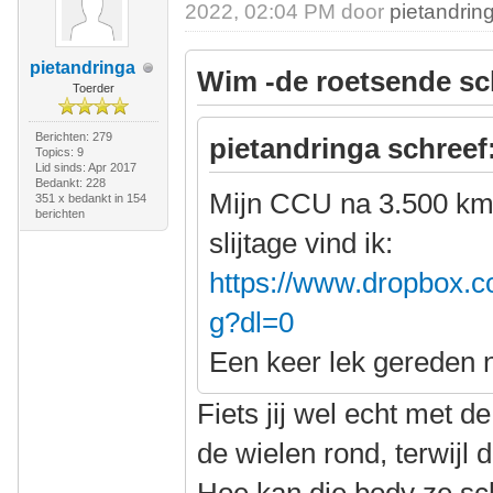
2022, 02:04 PM door
pietandrin
pietandringa
Wim -de roetsende sc
Toerder
Berichten: 279
pietandringa schreef
Topics: 9
Lid sinds: Apr 2017
Bedankt: 228
Mijn CCU na 3.500 km
351 x bedankt in 154
berichten
slijtage vind ik:
https://www.dropbox.c
g?dl=0
Een keer lek gereden 
Fiets jij wel echt met 
de wielen rond, terwijl 