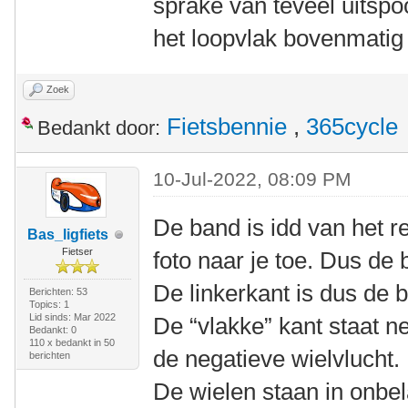
sprake van teveel uitspo
het loopvlak bovenmatig 
Zoek
Fietsbennie
,
365cycle
Bedankt door:
10-Jul-2022, 08:09 PM
De band is idd van het re
Bas_ligfiets
Fietser
foto naar je toe. Dus de
De linkerkant is dus de b
Berichten: 53
Topics: 1
Lid sinds: Mar 2022
De “vlakke” kant staat n
Bedankt: 0
110 x bedankt in 50
de negatieve wielvlucht.
berichten
De wielen staan in onbel