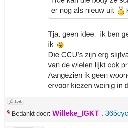
Hoe kan die body ze sc
er nog als nieuw uit
H
Tja, geen idee, ik ben g
ik
Die CCU’s zijn erg slijtva
van de wielen lijkt ook p
Aangezien ik geen woon-
ervoor kiezen weinig in d
Zoek
Willeke_IGKT
,
365cyc
Bedankt door: