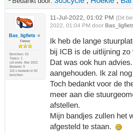
365cycle
,
Hoekie
,
Bar
Bedankt door:
11-Jul-2022, 01:02 PM
(Dit be
2022, 01:04 PM door
Bas_ligfiet
Bas_ligfiets
Ik heb de lange stuurplat
Fietser
bij ICB is de uitlijning z
Berichten: 53
Topics: 1
Dat was ook hun advies. D
Lid sinds: Mar 2022
Bedankt: 0
aangehouden. Ik zal nog
110 x bedankt in 50
berichten
Toch bedankt voor de theo
meer aan die stuurgeome
afstellen.
Mijn bandjes zullen het w
afgesteld te staan.