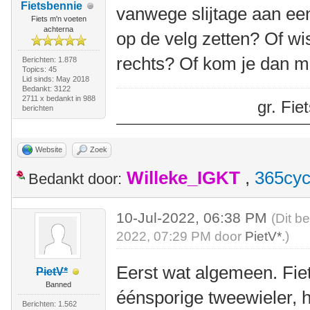
Fietsbennie
vanwege slijtage aan ee
Fiets m'n voeten
achterna
op de velg zetten? Of wi
rechts? Of kom je dan me
Berichten: 1.878
Topics: 45
Lid sinds: May 2018
Bedankt: 3122
2711 x bedankt in 988
gr. Fi
berichten
Website
Zoek
Willeke_IGKT
,
365cyc
Bedankt door:
10-Jul-2022, 06:38 PM
(Dit b
2022, 07:29 PM door
PietV*
.)
Eerst wat algemeen. Fie
PietV*
Banned
éénsporige tweewieler, 
Berichten: 1.562