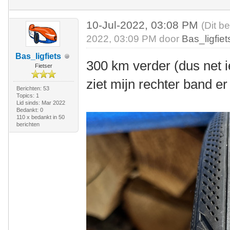
10-Jul-2022, 03:08 PM
(Dit b
2022, 03:09 PM door
Bas_ligfiet
Bas_ligfiets
300 km verder (dus net 
Fietser
ziet mijn rechter band er 
Berichten: 53
Topics: 1
Lid sinds: Mar 2022
Bedankt: 0
110 x bedankt in 50
berichten