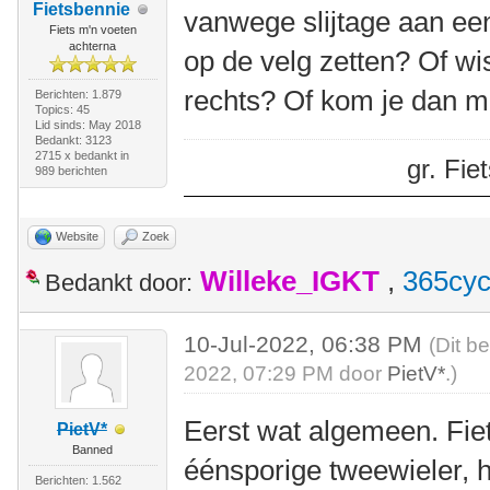
Fietsbennie
vanwege slijtage aan ee
Fiets m'n voeten
achterna
op de velg zetten? Of wi
rechts? Of kom je dan me
Berichten: 1.879
Topics: 45
Lid sinds: May 2018
Bedankt: 3123
2715 x bedankt in
gr. Fi
989 berichten
Website
Zoek
Willeke_IGKT
,
365cyc
Bedankt door:
10-Jul-2022, 06:38 PM
(Dit b
2022, 07:29 PM door
PietV*
.)
Eerst wat algemeen. Fie
PietV*
Banned
éénsporige tweewieler, 
Berichten: 1.562