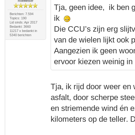
Roeifietser
Tja, geen idee, ik ben 
Berichten: 7.594
ik
Topics: 190
Lid sinds: Apr 2017
Die CCU’s zijn erg slijtv
Bedankt: 3660
11217 x bedankt in
5340 berichten
van de wielen lijkt ook 
Aangezien ik geen woon
ervoor kiezen weinig in 
Tja, ik rijd door weer en
asfalt, door scherpe ste
en striemende wind én er
kilometers op de teller. 