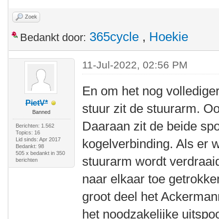
Zoek
365cycle
,
Hoekie
Bedankt door:
11-Jul-2022, 02:56 PM
En om het nog volledige
PietV*
stuur zit de stuurarm. 
Banned
Daaraan zit de beide sp
Berichten: 1.562
Topics: 16
Lid sinds: Apr 2017
kogelverbinding. Als er 
Bedankt: 98
505 x bedankt in 350
stuurarm wordt verdraai
berichten
naar elkaar toe getrokk
groot deel het Ackermann
het noodzakelijke uitspo