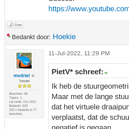
https://www.youtube.c
Zoek
Hoekie
Bedankt door:
11-Jul-2022, 11:29 PM
PietV* schreef:
mvdriel
Toerder
Ik heb de stuurgeometr
Berichten: 85
Maar met de lange stuur
Topics: 1
Lid sinds: Oct 2021
dat het virtuele draaipu
Bedankt: 620
202 x bedankt in 77
berichten
verplaatst, dat de schuu
negatief is gegaan.