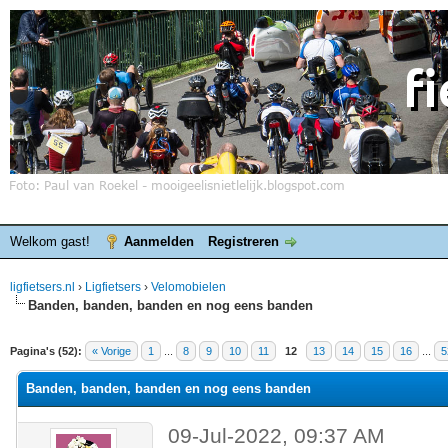
Welkom gast!
Aanmelden
Registreren
ligfietsers.nl
›
Ligfietsers
›
Velomobielen
Banden, banden, banden en nog eens banden
elde waardering is 3
Pagina's (52):
« Vorige
1
...
8
9
10
11
12
13
14
15
16
...
5
Banden, banden, banden en nog eens banden
09-Jul-2022, 09:37 AM