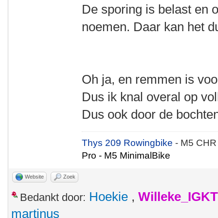
De sporing is belast en
noemen. Daar kan het du
Oh ja, en remmen is vo
Dus ik knal overal op vo
Dus ook door de bochten
Thys 209 Rowingbike
- M5 CHR
Pro - M5 MinimalBike
Website
Zoek
Hoekie
,
Willeke_IGKT
Bedankt door:
martinus