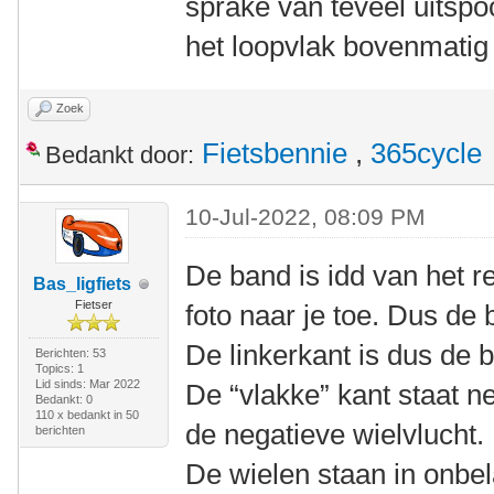
sprake van teveel uitspo
het loopvlak bovenmatig 
Zoek
Fietsbennie
,
365cycle
Bedankt door:
10-Jul-2022, 08:09 PM
De band is idd van het re
Bas_ligfiets
Fietser
foto naar je toe. Dus de
De linkerkant is dus de b
Berichten: 53
Topics: 1
Lid sinds: Mar 2022
De “vlakke” kant staat n
Bedankt: 0
110 x bedankt in 50
de negatieve wielvlucht.
berichten
De wielen staan in onbel