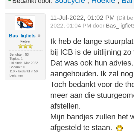
365cycle
,
Hoekie
,
Bar
Bedankt door:
11-Jul-2022, 01:02 PM
(Dit be
2022, 01:04 PM door
Bas_ligfiet
Bas_ligfiets
Ik heb de lange stuurplat
Fietser
bij ICB is de uitlijning z
Berichten: 53
Topics: 1
Dat was ook hun advies. D
Lid sinds: Mar 2022
Bedankt: 0
aangehouden. Ik zal nog
110 x bedankt in 50
berichten
Toch bedankt voor de theo
meer aan die stuurgeome
afstellen.
Mijn bandjes zullen het w
afgesteld te staan.