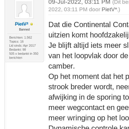
09-Jul-2022, 03:11 PM
(Dit be
2022, 03:11 PM door
PietV*
.)
Dat die Continental Con
PietV*
Banned
uitzien komt hoofdzakelijk
Berichten: 1.562
Topics: 16
Je blijft altijd iets meer
Lid sinds: Apr 2017
Bedankt: 98
van het loopvlak door de
505 x bedankt in 350
berichten
camber.
Op het moment dat het pro
strook breder wordt, nee
afwijking in de sporing t
meer wegcontact en geef
meer wringing op het loo
Dynamische controle ka