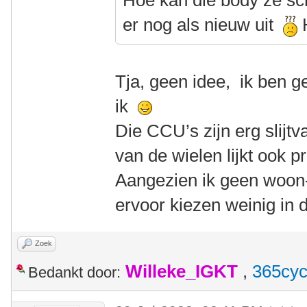
Hoe kan die body ze sc
er nog als nieuw uit
H
Tja, geen idee, ik ben g
ik
Die CCU’s zijn erg slijtva
van de wielen lijkt ook p
Aangezien ik geen woon-
ervoor kiezen weinig in d
Zoek
Willeke_IGKT
,
365cyc
Bedankt door: