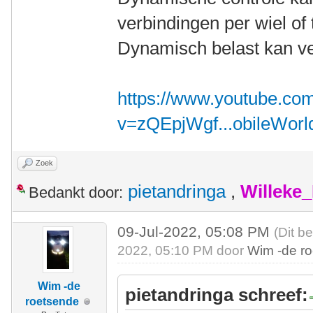
verbindingen per wiel of t
Dynamisch belast kan ve
https://www.youtube.co
v=zQEpjWgf...obileWorl
Zoek
pietandringa
,
Willeke
Bedankt door:
09-Jul-2022, 05:08 PM
(Dit b
2022, 05:10 PM door
Wim -de r
Wim -de
pietandringa schreef:
roetsende