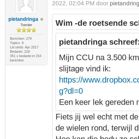
2022, 02:04 PM door
pietandrin
pietandringa
Wim -de roetsende sc
Toerder
Berichten: 279
pietandringa schreef
Topics: 9
Lid sinds: Apr 2017
Bedankt: 228
Mijn CCU na 3.500 km
351 x bedankt in 154
berichten
slijtage vind ik:
https://www.dropbox.c
g?dl=0
Een keer lek gereden 
Fiets jij wel echt met 
de wielen rond, terwijl 