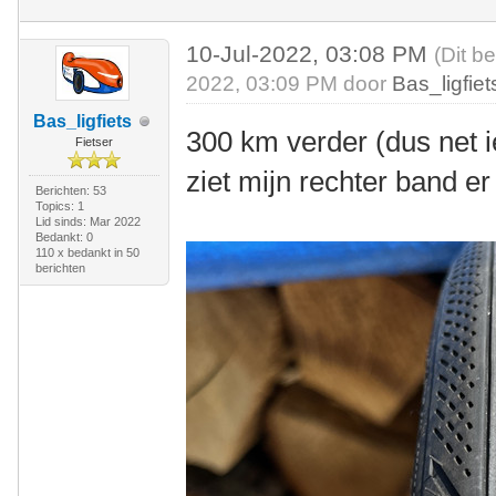
10-Jul-2022, 03:08 PM
(Dit b
2022, 03:09 PM door
Bas_ligfiet
Bas_ligfiets
300 km verder (dus net 
Fietser
ziet mijn rechter band er 
Berichten: 53
Topics: 1
Lid sinds: Mar 2022
Bedankt: 0
110 x bedankt in 50
berichten