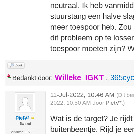
neutraal. Ik heb vanmid
stuurstang een halve slag
meer toespoor heb. Zou 
dit probleem op te losse
toespoor moeten zijn? Wa
Zoek
Willeke_IGKT
,
365cyc
Bedankt door:
11-Jul-2022, 10:46 AM
(Dit be
2022, 10:50 AM door
PietV*
.)
Wat is de target? Je rijd
PietV*
Banned
buitenbeentje. Rijd je e
Berichten: 1.562