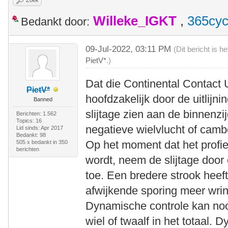
Willeke_IGKT
,
365cyc
Bedankt door:
09-Jul-2022, 03:11 PM
(Dit bericht is 
PietV*
.)
Dat die Continental Contact 
PietV*
hoofdzakelijk door de uitlijning
Banned
slijtage zien aan de binnenzi
Berichten: 1.562
Topics: 16
negatieve wielvlucht of camb
Lid sinds: Apr 2017
Bedankt: 98
Op het moment dat het profiel
505 x bedankt in 350
berichten
wordt, neem de slijtage door 
toe. Een bredere strook heef
afwijkende sporing meer wrin
Dynamische controle kan noo
wiel of twaalf in het totaal.