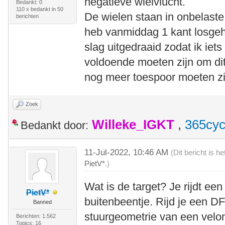
negatieve wielvlucht.
Bedankt: 0
110 x bedankt in 50
De wielen staan in onbelaste 
berichten
heb vanmiddag 1 kant losgeh
slag uitgedraaid zodat ik iet
voldoende moeten zijn om dit
nog meer toespoor moeten zij
Zoek
Willeke_IGKT
,
365cyc
Bedankt door:
11-Jul-2022, 10:46 AM
(Dit bericht is 
PietV*
.)
Wat is de target? Je rijdt ee
PietV*
buitenbeentje. Rijd je een DF
Banned
stuurgeometrie van een velom
Berichten: 1.562
Topics: 16