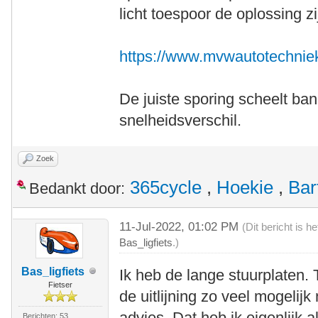
licht toespoor de oplossing zi
https://www.mvwautotechniek
De juiste sporing scheelt ban
snelheidsverschil.
Zoek
365cycle
,
Hoekie
,
Bar
Bedankt door:
11-Jul-2022, 01:02 PM
(Dit bericht is 
Bas_ligfiets
.)
Bas_ligfiets
Ik heb de lange stuurplaten. T
Fietser
de uitlijning zo veel mogelij
advies. Dat heb ik eigenlijk 
Berichten: 53