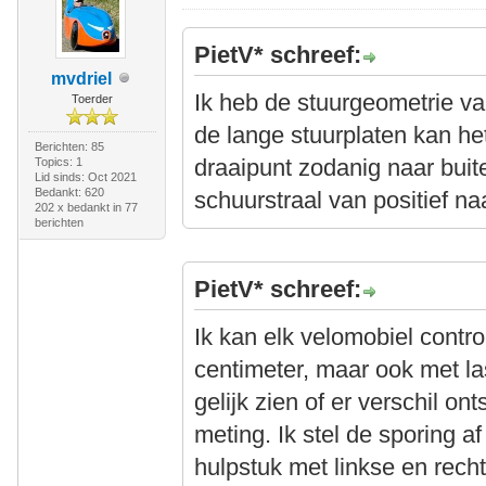
PietV* schreef:
mvdriel
Ik heb de stuurgeometrie v
Toerder
de lange stuurplaten kan het
Berichten: 85
draaipunt zodanig naar buite
Topics: 1
Lid sinds: Oct 2021
Bedankt: 620
schuurstraal van positief na
202 x bedankt in 77
berichten
PietV* schreef:
Ik kan elk velomobiel contro
centimeter, maar ook met la
gelijk zien of er verschil on
meting. Ik stel de sporing a
hulpstuk met linkse en rech