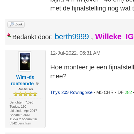
met de fijnafstelling nog wat 
Zoek
berth9999
,
Willeke_I
Bedankt door:
12-Jul-2022, 06:31 AM
Hoe monteer je een fijnafstel
mee?
Wim -de
roetsende
Roeifietser
Thys 209 Rowingbike
- M5 CHR - DF
282
Berichten: 7.596
Topics: 190
Lid sinds: Apr 2017
Bedankt: 3661
11224 x bedankt in
5342 berichten