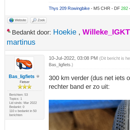
Thys 209 Rowingbike
- M5 CHR - DF
282
Website
Zoek
Hoekie
,
Willeke_IGKT
Bedankt door:
martinus
10-Jul-2022, 03:08 PM
(Dit bericht is 
Bas_ligfiets
.)
Bas_ligfiets
300 km verder (dus net iets 
Fietser
rechter band er zo uit:
Berichten: 53
Topics: 1
Lid sinds: Mar 2022
Bedankt: 0
110 x bedankt in 50
berichten