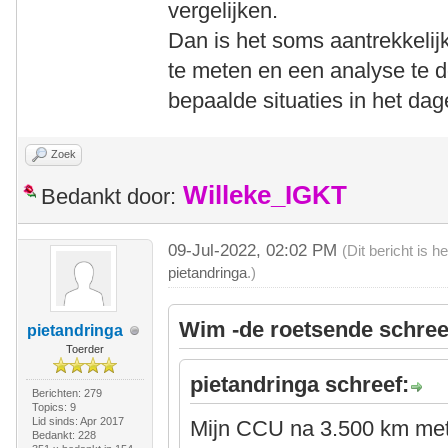
vergelijken.
Dan is het soms aantrekkeli
te meten en een analyse te d
bepaalde situaties in het dagel
Zoek
Willeke_IGKT
Bedankt door:
09-Jul-2022, 02:02 PM
(Dit bericht is 
pietandringa
.)
Wim -de roetsende schree
pietandringa
Toerder
pietandringa schreef:
Berichten: 279
Topics: 9
Lid sinds: Apr 2017
Mijn CCU na 3.500 km met 
Bedankt: 228