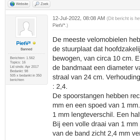
Website
Zoek
12-Jul-2022, 08:08 AM
(Dit bericht is 
PietV*
.)
De meeste velomobielen heb
PietV*
de stuurplaat dat hoofdzakel
Banned
bewogen, van circa 10 cm. E
Berichten: 1.562
Topics: 16
de bandmaat een diameter v
Lid sinds: Apr 2017
Bedankt: 98
straal van 24 cm. Verhouding
505 x bedankt in 350
berichten
: 2,4.
De spoorstangen hebben rec
mm en een spoed van 1 mm. El
1 mm lengteverschil. Een ha
Bij een volle draai van 1 mm 
van de band zicht 2,4 mm ver