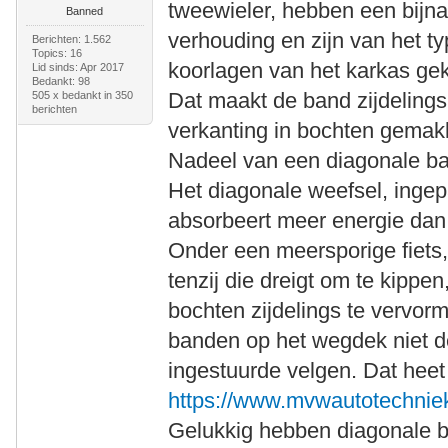
tweewieler, hebben een bijn
Banned
verhouding en zijn van het t
Berichten: 1.562
Topics: 16
koorlagen van het karkas gek
Lid sinds: Apr 2017
Bedankt: 98
Dat maakt de band zijdelings
505 x bedankt in 350
berichten
verkanting in bochten gemakk
Nadeel van een diagonale ban
Het diagonale weefsel, inge
absorbeert meer energie dan
Onder een meersporige fiets, 
tenzij die dreigt om te kippe
bochten zijdelings te vervor
banden op het wegdek niet de
ingestuurde velgen. Dat heet 
https://www.mvwautotechniek.
Gelukkig hebben diagonale b