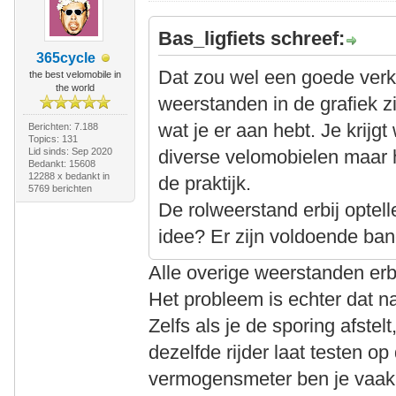
Bas_ligfiets schreef:
365cycle
Dat zou wel een goede verkla
the best velomobile in
the world
weerstanden in de grafiek z
wat je er aan hebt. Je krijgt
Berichten: 7.188
Topics: 131
Lid sinds: Sep 2020
diverse velomobielen maar h
Bedankt: 15608
12288 x bedankt in
de praktijk.
5769 berichten
De rolweerstand erbij optel
idee? Er zijn voldoende ba
Alle overige weerstanden erb
Het probleem is echter dat n
Zelfs als je de sporing afste
dezelfde rijder laat testen o
vermogensmeter ben je vaak