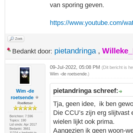
van sporing geven.
https://www.youtube.com/wa
Zoek
pietandringa
,
Willeke
Bedankt door:
09-Jul-2022, 05:08 PM
(Dit bericht is 
Wim -de roetsende
.)
pietandringa schreef:
Wim -de
roetsende
Tja, geen idee, ik ben gewo
Roeifietser
Die CCU’s zijn erg slijtvast 
Berichten: 7.596
wielen lijkt ook prima.
Topics: 190
Lid sinds: Apr 2017
Bedankt: 3661
Aangezien ik geen woon-werk
11224 x bedankt in