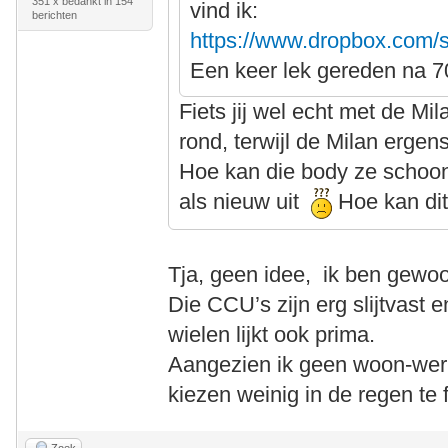
351 x bedankt in 154
vind ik:
berichten
https://www.dropbox.com/
Een keer lek gereden na 7
Fiets jij wel echt met de Mi
rond, terwijl de Milan ergen
Hoe kan die body ze schoon
als nieuw uit
Hoe kan di
Tja, geen idee, ik ben gewoo
Die CCU’s zijn erg slijtvast e
wielen lijkt ook prima.
Aangezien ik geen woon-werkv
kiezen weinig in de regen te 
Zoek