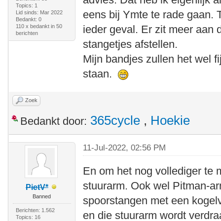
Topics: 1
eens bij Ymte te rade gaan. 
Lid sinds: Mar 2022
Bedankt: 0
110 x bedankt in 50
ieder geval. Er zit meer aan 
berichten
stangetjes afstellen.
Mijn bandjes zullen het wel fi
staan.
Zoek
365cycle
,
Hoekie
Bedankt door:
11-Jul-2022, 02:56 PM
En om het nog vollediger te 
stuurarm. Ook wel Pitman-a
PietV*
Banned
spoorstangen met een kogelve
Berichten: 1.562
en die stuurarm wordt verdra
Topics: 16