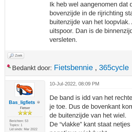
Ik heb wel aangenomen dat 
bovenzijde in de rijrichting s
buitenzijde van het loopvlak.
uitspoor. Dan is de binnenzi
versleten.
Zoek
Fietsbennie
,
365cycle
Bedankt door:
10-Jul-2022, 08:09 PM
De band is idd van het rechte
Bas_ligfiets
je toe. Dus de bovenkant komt
Fietser
de buitenzijde van het wiel.
Berichten: 53
De “vlakke” kant staat netje
Topics: 1
Lid sinds: Mar 2022