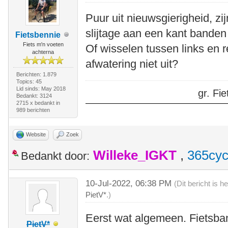
Puur uit nieuwsgierigheid, zi
slijtage aan een kant banden
Fietsbennie
Fiets m'n voeten
Of wisselen tussen links en 
achterna
afwatering niet uit?
Berichten: 1.879
Topics: 45
Lid sinds: May 2018
gr. F
Bedankt: 3124
2715 x bedankt in
989 berichten
Website
Zoek
Willeke_IGKT
,
365cyc
Bedankt door:
10-Jul-2022, 06:38 PM
(Dit bericht is 
PietV*
.)
Eerst wat algemeen. Fietsba
PietV*