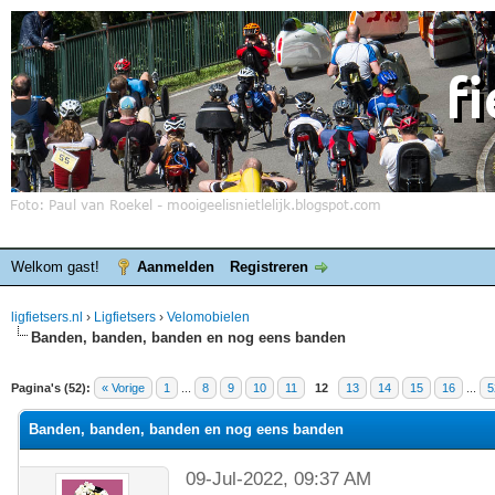
Welkom gast!
Aanmelden
Registreren
ligfietsers.nl
›
Ligfietsers
›
Velomobielen
Banden, banden, banden en nog eens banden
elde waardering is 3
Pagina's (52):
« Vorige
1
...
8
9
10
11
12
13
14
15
16
...
5
Banden, banden, banden en nog eens banden
09-Jul-2022, 09:37 AM