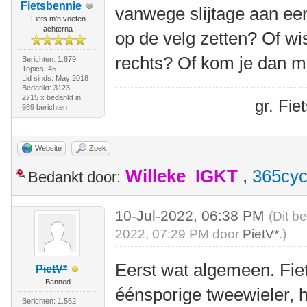
Fietsbennie
vanwege slijtage aan ee
Fiets m'n voeten
achterna
op de velg zetten? Of wi
rechts? Of kom je dan me
Berichten: 1.879
Topics: 45
Lid sinds: May 2018
Bedankt: 3123
2715 x bedankt in
gr. Fi
989 berichten
Website
Zoek
Willeke_IGKT
,
365cyc
Bedankt door:
10-Jul-2022, 06:38 PM
(Dit b
2022, 07:29 PM door
PietV*
.)
Eerst wat algemeen. Fie
PietV*
Banned
éénsporige tweewieler, 
Berichten: 1.562