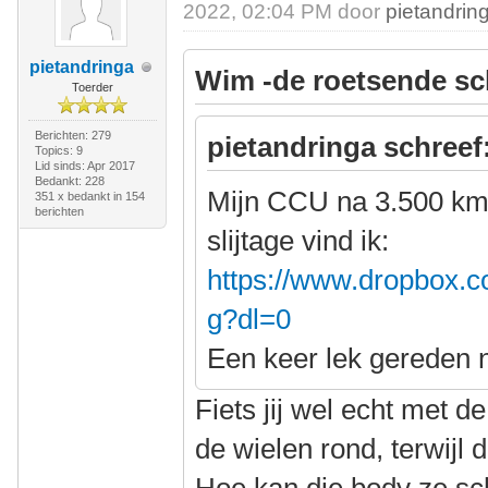
2022, 02:04 PM door
pietandrin
pietandringa
Wim -de roetsende sc
Toerder
Berichten: 279
pietandringa schreef
Topics: 9
Lid sinds: Apr 2017
Bedankt: 228
Mijn CCU na 3.500 km
351 x bedankt in 154
berichten
slijtage vind ik:
https://www.dropbox.c
g?dl=0
Een keer lek gereden 
Fiets jij wel echt met 
de wielen rond, terwijl 