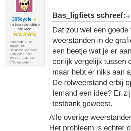
Bas_ligfiets schreef:
365cycle
the best velomobile in
Dat zou wel een goede ve
the world
weerstanden in de grafi
Berichten: 7.184
Topics: 131
een beetje wat je er aan
Lid sinds: Sep 2020
Bedankt: 15599
12277 x bedankt in
eerlijk vergelijk tussen
5765 berichten
maar hebt er niks aan al
De rolweerstand erbij op
Iemand een idee? Er zi
testbank geweest.
Alle overige weerstanden
Het probleem is echter 