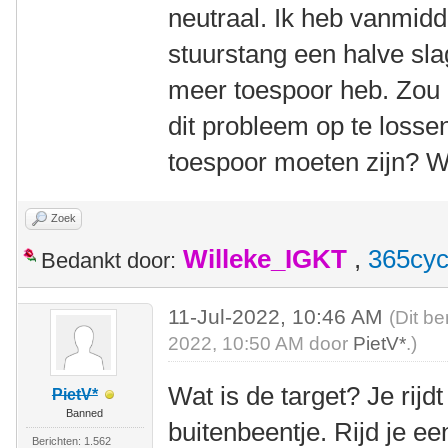
neutraal. Ik heb vanmid
stuurstang een halve slag
meer toespoor heb. Zou 
dit probleem op te losse
toespoor moeten zijn? Wa
Zoek
Willeke_IGKT
,
365cyc
Bedankt door:
11-Jul-2022, 10:46 AM
(Dit be
2022, 10:50 AM door
PietV*
.)
Wat is de target? Je rijd
PietV*
Banned
buitenbeentje. Rijd je e
Berichten: 1.562