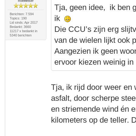
Roeifietser
Tja, geen idee, ik ben 
Berichten: 7.594
ik
Topics: 190
Lid sinds: Apr 2017
Die CCU’s zijn erg slijtv
Bedankt: 3660
11217 x bedankt in
5340 berichten
van de wielen lijkt ook 
Aangezien ik geen woon
ervoor kiezen weinig in 
Tja, ik rijd door weer en
asfalt, door scherpe ste
en striemende wind én er
kilometers op de teller. 