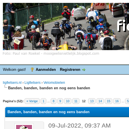
Welkom gast!
Aanmelden
Registreren
ligfietsers.nl
›
Ligfietsers
›
Velomobielen
Banden, banden, banden en nog eens banden
elde waardering is 3
Pagina's (52):
« Vorige
1
...
8
9
10
11
12
13
14
15
16
...
5
Banden, banden, banden en nog eens banden
09-Jul-2022, 09:37 AM