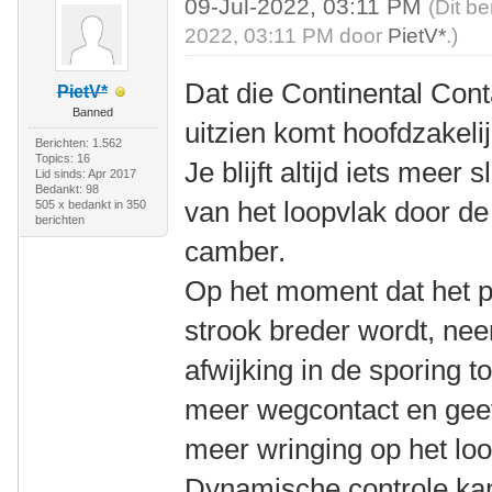
09-Jul-2022, 03:11 PM
(Dit be
2022, 03:11 PM door
PietV*
.)
Dat die Continental Con
PietV*
Banned
uitzien komt hoofdzakelijk
Berichten: 1.562
Topics: 16
Je blijft altijd iets meer
Lid sinds: Apr 2017
Bedankt: 98
van het loopvlak door de
505 x bedankt in 350
berichten
camber.
Op het moment dat het pro
strook breder wordt, nee
afwijking in de sporing t
meer wegcontact en geef
meer wringing op het loo
Dynamische controle ka