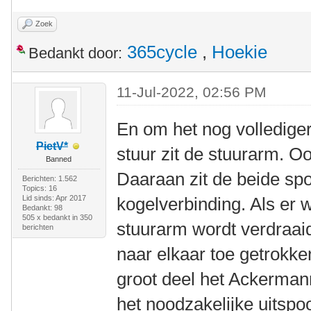
Zoek
365cycle
,
Hoekie
Bedankt door:
11-Jul-2022, 02:56 PM
En om het nog volledige
PietV*
stuur zit de stuurarm. 
Banned
Daaraan zit de beide sp
Berichten: 1.562
Topics: 16
Lid sinds: Apr 2017
kogelverbinding. Als er 
Bedankt: 98
505 x bedankt in 350
stuurarm wordt verdraai
berichten
naar elkaar toe getrokk
groot deel het Ackermann
het noodzakelijke uitspo