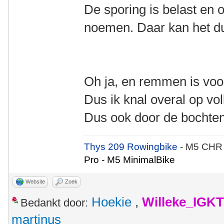
De sporing is belast en
noemen. Daar kan het du
Oh ja, en remmen is vo
Dus ik knal overal op vo
Dus ook door de bochten
Thys 209 Rowingbike
- M5 CHR
Pro - M5 MinimalBike
Website
Zoek
Hoekie
,
Willeke_IGKT
Bedankt door:
martinus