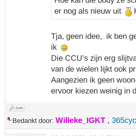
Hoe kan die body ze sc
er nog als nieuw uit
H
Tja, geen idee, ik ben g
ik
Die CCU’s zijn erg slijtva
van de wielen lijkt ook p
Aangezien ik geen woon-
ervoor kiezen weinig in d
Zoek
Willeke_IGKT
,
365cyc
Bedankt door: