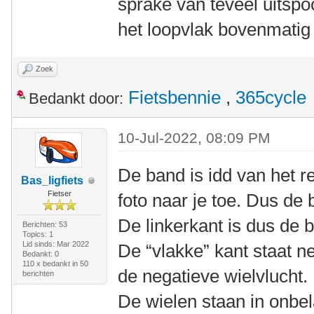
sprake van teveel uitspo
het loopvlak bovenmatig 
Zoek
Fietsbennie
,
365cycle
Bedankt door:
10-Jul-2022, 08:09 PM
De band is idd van het re
Bas_ligfiets
Fietser
foto naar je toe. Dus de
De linkerkant is dus de b
Berichten: 53
Topics: 1
Lid sinds: Mar 2022
De “vlakke” kant staat n
Bedankt: 0
110 x bedankt in 50
de negatieve wielvlucht.
berichten
De wielen staan in onbel