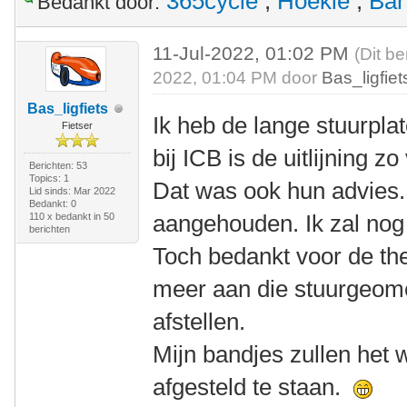
365cycle
,
Hoekie
,
Bar
Bedankt door:
11-Jul-2022, 01:02 PM
(Dit be
2022, 01:04 PM door
Bas_ligfiet
Bas_ligfiets
Ik heb de lange stuurplat
Fietser
bij ICB is de uitlijning z
Berichten: 53
Topics: 1
Dat was ook hun advies. D
Lid sinds: Mar 2022
Bedankt: 0
aangehouden. Ik zal nog
110 x bedankt in 50
berichten
Toch bedankt voor de theo
meer aan die stuurgeome
afstellen.
Mijn bandjes zullen het w
afgesteld te staan.