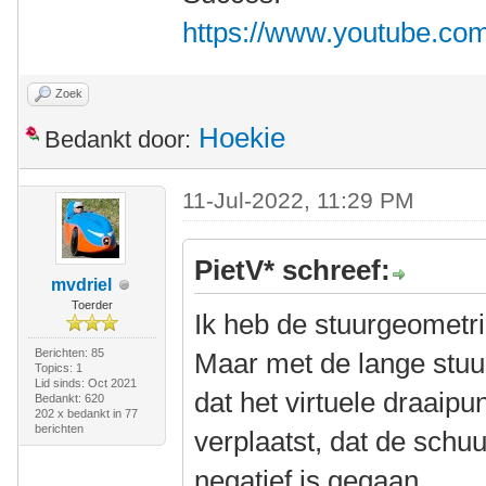
https://www.youtube.c
Zoek
Hoekie
Bedankt door:
11-Jul-2022, 11:29 PM
PietV* schreef:
mvdriel
Toerder
Ik heb de stuurgeometr
Berichten: 85
Maar met de lange stuur
Topics: 1
Lid sinds: Oct 2021
dat het virtuele draaipu
Bedankt: 620
202 x bedankt in 77
berichten
verplaatst, dat de schuu
negatief is gegaan.