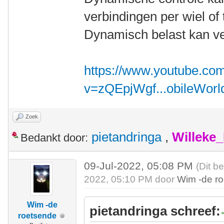
verbindingen per wiel of t
Dynamisch belast kan ve
https://www.youtube.co
v=zQEpjWgf...obileWorl
Zoek
pietandringa
,
Willeke
Bedankt door:
09-Jul-2022, 05:08 PM
(Dit b
2022, 05:10 PM door
Wim -de r
Wim -de
pietandringa schreef:
roetsende