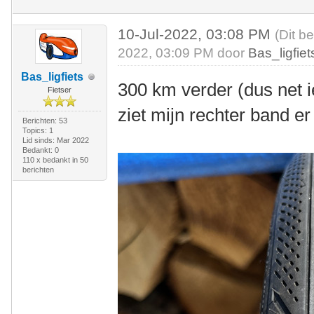
10-Jul-2022, 03:08 PM
(Dit b
2022, 03:09 PM door
Bas_ligfiet
Bas_ligfiets
300 km verder (dus net 
Fietser
ziet mijn rechter band er 
Berichten: 53
Topics: 1
Lid sinds: Mar 2022
Bedankt: 0
110 x bedankt in 50
berichten