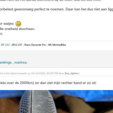
 onbelast gewoonweg perfect te noemen. Daar kan het dus niet aan lig
oor watjes
olle snelheid doorheen.
n.
- DF
282
- DFxl 137 - Rans Dynamik Pro - M5 MinimalBike
andringa
,
martinus
icht is het laatst bewerkt op 10-Jul-2022, 03:09 PM door
Bas_ligfiets
.)
iets over de 2000km) en dan ziet mijn rechter band er zo uit: