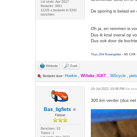
Lid sinds: Apr 2017
Bedankt: 3661
11225 x bedankt in 5342
De sporing is belast en
berichten
Oh ja, en remmen is v
Dus ik knal overal op v
Dus ook door de bochte
Thys 209 Rowingbike
- M5 CHR 
Website
Zoek
Hoekie
,
Willeke_IGKT
,
365cycle
,
piet
Bedankt door:
10-Jul-2022, 03:08 PM
(Dit ber
300 km verder (dus net 
Bas_ligfiets
Fietser
Berichten: 53
Topics: 1