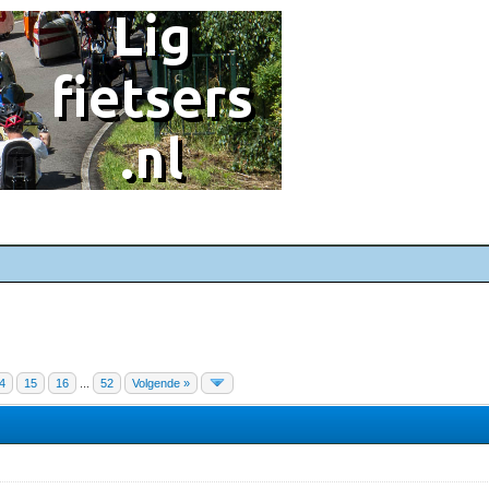
4
15
16
...
52
Volgende »