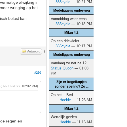
365cycle
— 10:21 PM
vermatige afwijking in
 meer wringing op het
Medeliggers onderweg
isch belast kan
Vanmiddag weer eens ...
365cycle
— 10:18 PM
Milan 4.2
Op een driewieler ...
365cycle
— 10:17 PM
}
Antwoord
Medeliggers onderweg
Vandaag zo net na 12...
Status Quooh
— 01:03
#290
PM
Zijn er kogelkopjes
(09-Jul-2022, 02:02 PM)
zonder speling? Zo ...
Op het .. Bed...
Hoekie
— 11:26 AM
.
Milan 4.2
Wettelijk gezien.....
ende regen en
Hoekie
— 11:16 AM