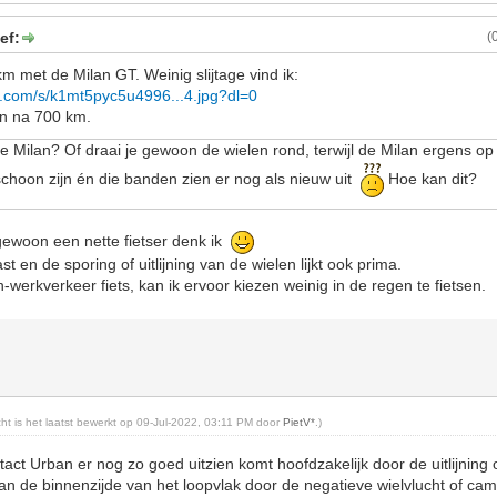
ef:
(
 met de Milan GT. Weinig slijtage vind ik:
x.com/s/k1mt5pyc5u4996...4.jpg?dl=0
en na 700 km.
 de Milan? Of draai je gewoon de wielen rond, terwijl de Milan ergens op
choon zijn én die banden zien er nog als nieuw uit
Hoe kan dit?
gewoon een nette fietser denk ik
ast en de sporing of uitlijning van de wielen lijkt ook prima.
werkverkeer fiets, kan ik ervoor kiezen weinig in de regen te fietsen.
icht is het laatst bewerkt op 09-Jul-2022, 03:11 PM door
PietV*
.)
act Urban er nog zo goed uitzien komt hoofdzakelijk door de uitlijning of s
 aan de binnenzijde van het loopvlak door de negatieve wielvlucht of cam