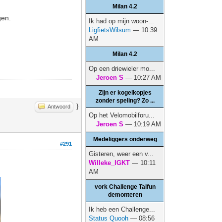
Milan 4.2
gen.
Ik had op mijn woon-...
LigfietsWilsum
— 10:39
AM
Milan 4.2
Op een driewieler mo...
Jeroen S
— 10:27 AM
Zijn er kogelkopjes
zonder speling? Zo ...
}
Antwoord
Op het Velomobilforu...
Jeroen S
— 10:19 AM
Medeliggers onderweg
#291
Gisteren, weer een v...
Willeke_IGKT
— 10:11
AM
vork Challenge Taifun
demonteren
Ik heb een Challenge...
Status Quooh
— 08:56