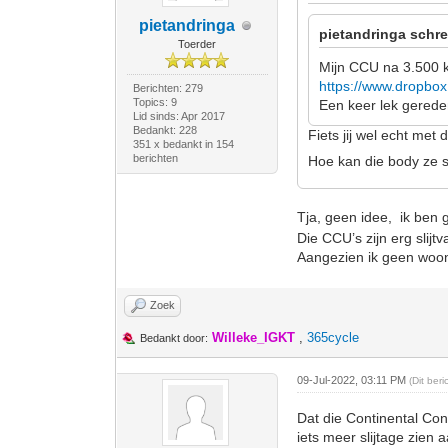
pietandringa
pietandringa schre
Toerder
Mijn CCU na 3.500 km
https://www.dropbo
Berichten: 279
Topics: 9
Een keer lek gered
Lid sinds: Apr 2017
Bedankt: 228
Fiets jij wel echt met
351 x bedankt in 154
berichten
Hoe kan die body ze s
Tja, geen idee, ik ben 
Die CCU’s zijn erg slijtv
Aangezien ik geen woon-
Zoek
Willeke_IGKT
,
365cycle
Bedankt door:
09-Jul-2022, 03:11 PM
(Dit ber
Dat die Continental Cont
iets meer slijtage zien