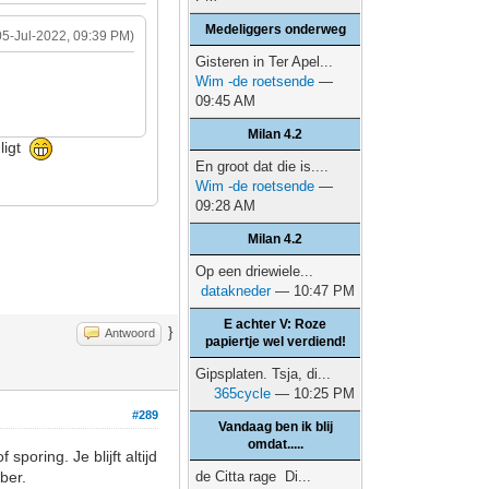
Medeliggers onderweg
05-Jul-2022, 09:39 PM)
Gisteren in Ter Apel...
Wim -de roetsende
—
09:45 AM
Milan 4.2
 ligt
En groot dat die is....
Wim -de roetsende
—
09:28 AM
Milan 4.2
Op een driewiele...
datakneder
— 10:47 PM
E achter V: Roze
}
Antwoord
papiertje wel verdiend!
Gipsplaten. Tsja, di...
365cycle
— 10:25 PM
#289
Vandaag ben ik blij
omdat.....
poring. Je blijft altijd
ber.
de Citta rage Di...