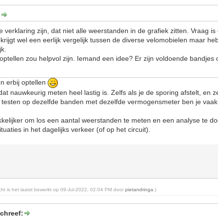
:
verklaring zijn, dat niet alle weerstanden in de grafiek zitten. Vraag i
 krijgt wel een eerlijk vergelijk tussen de diverse velomobielen maar heb
jk.
 optellen zou helpvol zijn. Iemand een idee? Er zijn voldoende bandjes
n erbij optellen
at nauwkeurig meten heel lastig is. Zelfs als je de sporing afstelt, en
aat testen op dezelfde banden met dezelfde vermogensmeter ben je vaa
kelijker om los een aantal weerstanden te meten en een analyse te do
uaties in het dagelijks verkeer (of op het circuit).
icht is het laatst bewerkt op 09-Jul-2022, 02:04 PM door
pietandringa
.)
chreef: