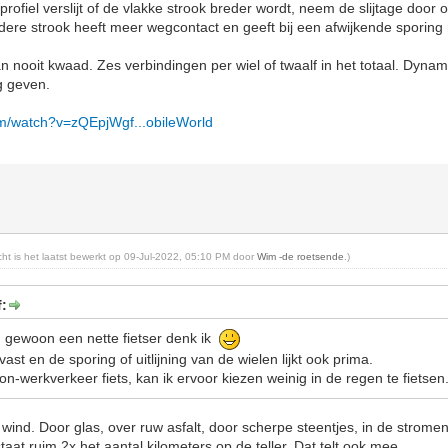
ofiel verslijt of de vlakke strook breder wordt, neem de slijtage door o
dere strook heeft meer wegcontact en geeft bij een afwijkende sporing
 nooit kwaad. Zes verbindingen per wiel of twaalf in het totaal. Dynam
g geven.
om/watch?v=zQEpjWgf...obileWorld
icht is het laatst bewerkt op 09-Jul-2022, 05:10 PM door
Wim -de roetsende
.)
f:
n gewoon een nette fietser denk ik
tvast en de sporing of uitlijning van de wielen lijkt ook prima.
-werkverkeer fiets, kan ik ervoor kiezen weinig in de regen te fietsen
n wind. Door glas, over ruw asfalt, door scherpe steentjes, in de strom
aat ruim 2x het aantal kilometers op de teller. Dat telt ook mee.