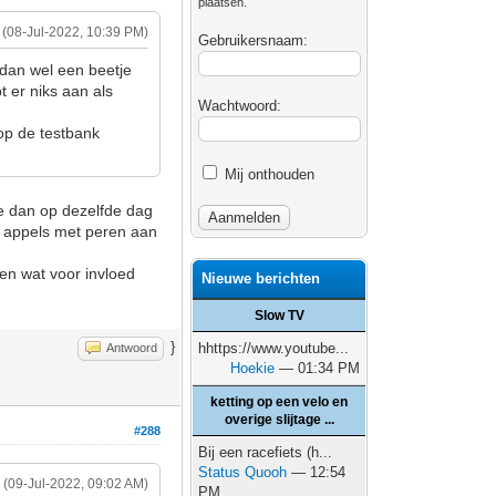
plaatsen.
(08-Jul-2022, 10:39 PM)
Gebruikersnaam:
s dan wel een beetje
t er niks aan als
Wachtwoord:
 op de testbank
Mij onthouden
 ze dan op dezelfde dag
k appels met peren aan
en wat voor invloed
Nieuwe berichten
Slow TV
}
hhttps://www.youtube...
Antwoord
Hoekie
— 01:34 PM
ketting op een velo en
overige slijtage ...
#288
Bij een racefiets (h...
Status Quooh
— 12:54
(09-Jul-2022, 09:02 AM)
PM