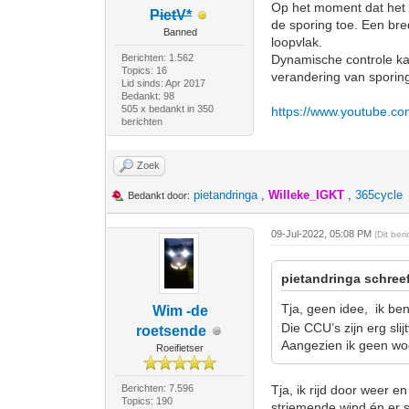
Op het moment dat het pr
PietV*
de sporing toe. Een bre
Banned
loopvlak.
Berichten: 1.562
Dynamische controle kan
Topics: 16
verandering van sporin
Lid sinds: Apr 2017
Bedankt: 98
505 x bedankt in 350
https://www.youtube.c
berichten
Zoek
pietandringa
,
Willeke_IGKT
,
365cycle
Bedankt door:
09-Jul-2022, 05:08 PM
(Dit ber
pietandringa schree
Tja, geen idee, ik be
Wim -de
Die CCU’s zijn erg slij
roetsende
Aangezien ik geen woon
Roeifietser
Berichten: 7.596
Tja, ik rijd door weer e
Topics: 190
striemende wind én er st