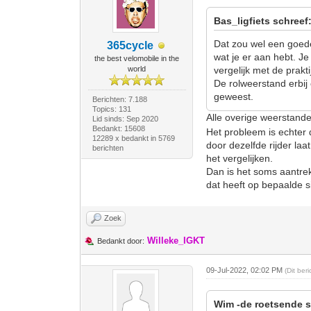
Bas_ligfiets schreef
Dat zou wel een goede 
365cycle
wat je er aan hebt. Je
the best velomobile in the
world
vergelijk met de prakti
De rolweerstand erbij
geweest.
Berichten: 7.188
Topics: 131
Alle overige weerstande
Lid sinds: Sep 2020
Bedankt: 15608
Het probleem is echter d
12289 x bedankt in 5769
door dezelfde rijder l
berichten
het vergelijken.
Dan is het soms aantrek
dat heeft op bepaalde sit
Zoek
Willeke_IGKT
Bedankt door:
09-Jul-2022, 02:02 PM
(Dit ber
Wim -de roetsende s