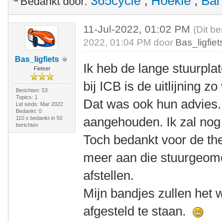
365cycle
,
Hoekie
,
Bar
Bedankt door:
11-Jul-2022, 01:02 PM
(Dit be
2022, 01:04 PM door
Bas_ligfiet
Bas_ligfiets
Ik heb de lange stuurplat
Fietser
bij ICB is de uitlijning z
Berichten: 53
Topics: 1
Dat was ook hun advies. D
Lid sinds: Mar 2022
Bedankt: 0
aangehouden. Ik zal nog
110 x bedankt in 50
berichten
Toch bedankt voor de theo
meer aan die stuurgeome
afstellen.
Mijn bandjes zullen het w
afgesteld te staan.