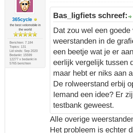
Bas_ligfiets schreef:
365cycle
the best velomobile in
Dat zou wel een goede ve
the world
weerstanden in de grafi
Berichten: 7.184
Topics: 131
een beetje wat je er aan
Lid sinds: Sep 2020
Bedankt: 15599
12277 x bedankt in
eerlijk vergelijk tussen
5765 berichten
maar hebt er niks aan al
De rolweerstand erbij op
Iemand een idee? Er zi
testbank geweest.
Alle overige weerstanden
Het probleem is echter 