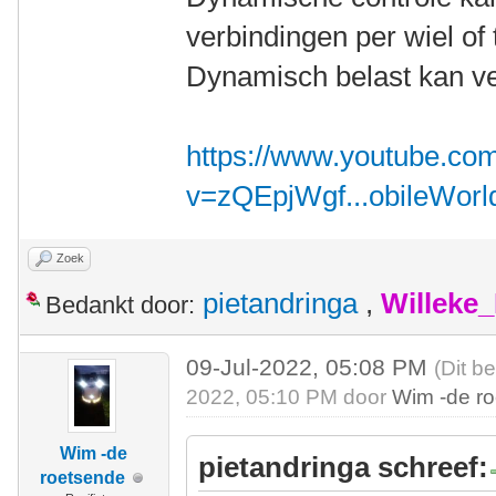
verbindingen per wiel of t
Dynamisch belast kan ve
https://www.youtube.co
v=zQEpjWgf...obileWorl
Zoek
pietandringa
,
Willeke
Bedankt door:
09-Jul-2022, 05:08 PM
(Dit b
2022, 05:10 PM door
Wim -de r
Wim -de
pietandringa schreef:
roetsende