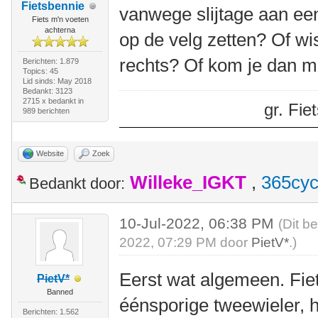
Fietsbennie
vanwege slijtage aan ee
Fiets m'n voeten
achterna
op de velg zetten? Of wi
rechts? Of kom je dan me
Berichten: 1.879
Topics: 45
Lid sinds: May 2018
Bedankt: 3123
2715 x bedankt in
gr. Fi
989 berichten
Website
Zoek
Willeke_IGKT
,
365cyc
Bedankt door:
10-Jul-2022, 06:38 PM
(Dit b
2022, 07:29 PM door
PietV*
.)
Eerst wat algemeen. Fie
PietV*
Banned
éénsporige tweewieler, 
Berichten: 1.562