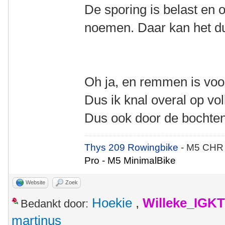
De sporing is belast en
noemen. Daar kan het du
Oh ja, en remmen is vo
Dus ik knal overal op vo
Dus ook door de bochten
Thys 209 Rowingbike
- M5 CHR
Pro - M5 MinimalBike
Website
Zoek
Hoekie
,
Willeke_IGKT
Bedankt door:
martinus