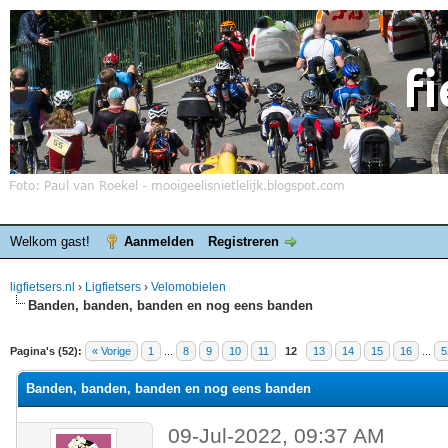
Welkom gast!
Aanmelden
Registreren
ligfietsers.nl
›
Ligfietsers
›
Velomobielen
Banden, banden, banden en nog eens banden
elde waardering is 3
Pagina's (52):
« Vorige
1
...
8
9
10
11
12
13
14
15
16
...
5
Banden, banden, banden en nog eens banden
09-Jul-2022, 09:37 AM