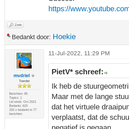
https://www.youtube.c
Zoek
Hoekie
Bedankt door:
11-Jul-2022, 11:29 PM
PietV* schreef:
mvdriel
Toerder
Ik heb de stuurgeometr
Berichten: 85
Maar met de lange stuur
Topics: 1
Lid sinds: Oct 2021
dat het virtuele draaipu
Bedankt: 620
202 x bedankt in 77
berichten
verplaatst, dat de schuu
negatief is gegaan.