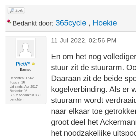
Zoek
365cycle
,
Hoekie
Bedankt door:
11-Jul-2022, 02:56 PM
En om het nog volledige
PietV*
stuur zit de stuurarm. 
Banned
Daaraan zit de beide sp
Berichten: 1.562
Topics: 16
Lid sinds: Apr 2017
kogelverbinding. Als er 
Bedankt: 98
505 x bedankt in 350
stuurarm wordt verdraai
berichten
naar elkaar toe getrokk
groot deel het Ackermann
het noodzakelijke uitspo