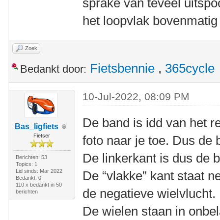
sprake van teveel uitspo
het loopvlak bovenmatig 
Zoek
Fietsbennie
,
365cycle
Bedankt door:
10-Jul-2022, 08:09 PM
De band is idd van het re
Bas_ligfiets
Fietser
foto naar je toe. Dus de
De linkerkant is dus de b
Berichten: 53
Topics: 1
Lid sinds: Mar 2022
De “vlakke” kant staat n
Bedankt: 0
110 x bedankt in 50
de negatieve wielvlucht.
berichten
De wielen staan in onbel