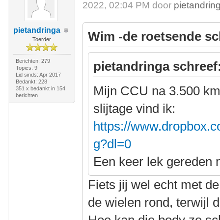
2022, 02:04 PM door
pietandrin
pietandringa
Wim -de roetsende sc
Toerder
Berichten: 279
pietandringa schreef
Topics: 9
Lid sinds: Apr 2017
Bedankt: 228
Mijn CCU na 3.500 km
351 x bedankt in 154
berichten
slijtage vind ik:
https://www.dropbox.c
g?dl=0
Een keer lek gereden 
Fiets jij wel echt met 
de wielen rond, terwijl 