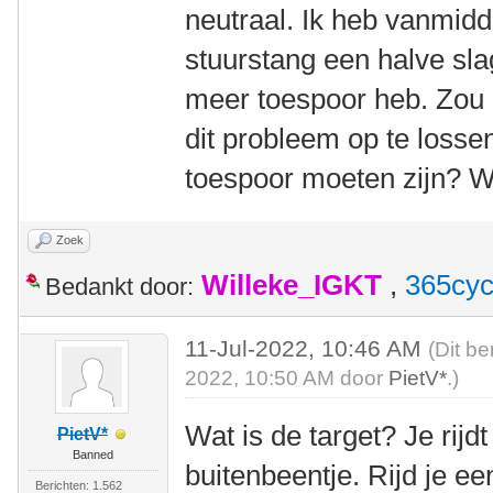
neutraal. Ik heb vanmid
stuurstang een halve slag
meer toespoor heb. Zou 
dit probleem op te losse
toespoor moeten zijn? Wa
Zoek
Willeke_IGKT
,
365cyc
Bedankt door:
11-Jul-2022, 10:46 AM
(Dit be
2022, 10:50 AM door
PietV*
.)
Wat is de target? Je rijd
PietV*
Banned
buitenbeentje. Rijd je e
Berichten: 1.562