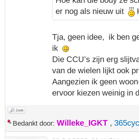
Hoe kan die body ze sc
er nog als nieuw uit
H
Tja, geen idee, ik ben g
ik
Die CCU’s zijn erg slijtva
van de wielen lijkt ook p
Aangezien ik geen woon-
ervoor kiezen weinig in d
Zoek
Willeke_IGKT
,
365cyc
Bedankt door: