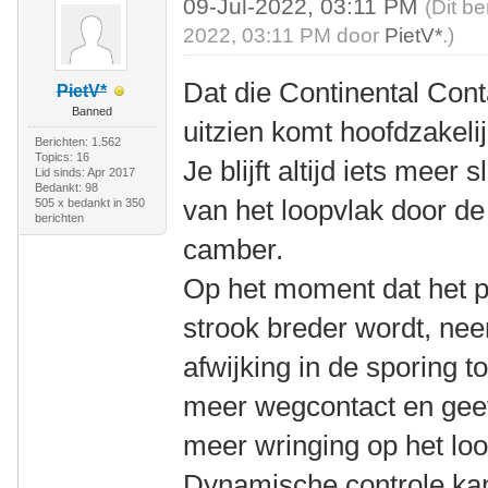
09-Jul-2022, 03:11 PM
(Dit be
2022, 03:11 PM door
PietV*
.)
Dat die Continental Con
PietV*
Banned
uitzien komt hoofdzakelijk
Berichten: 1.562
Topics: 16
Je blijft altijd iets meer
Lid sinds: Apr 2017
Bedankt: 98
van het loopvlak door de
505 x bedankt in 350
berichten
camber.
Op het moment dat het pro
strook breder wordt, nee
afwijking in de sporing t
meer wegcontact en geef
meer wringing op het loo
Dynamische controle ka