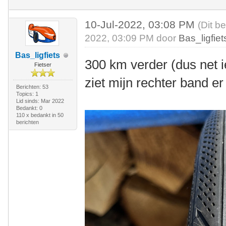
10-Jul-2022, 03:08 PM
(Dit b
2022, 03:09 PM door
Bas_ligfiet
Bas_ligfiets
300 km verder (dus net 
Fietser
ziet mijn rechter band er 
Berichten: 53
Topics: 1
Lid sinds: Mar 2022
Bedankt: 0
110 x bedankt in 50
berichten