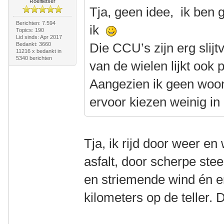
Roeifietser
Tja, geen idee, ik ben 
Berichten: 7.594
ik
Topics: 190
Lid sinds: Apr 2017
Die CCU’s zijn erg slijtv
Bedankt: 3660
11216 x bedankt in
5340 berichten
van de wielen lijkt ook 
Aangezien ik geen woon
ervoor kiezen weinig in 
Tja, ik rijd door weer en
asfalt, door scherpe ste
en striemende wind én er
kilometers op de teller. 