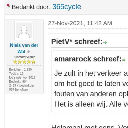
365cycle
Bedankt door:
27-Nov-2021, 11:42 AM
PietV* schreef:
Niels van der
Wal
amararock schreef:
Kilometervreter
Berichten: 1.230
Je zult in het verkeer
Topics: 16
Lid sinds: Apr 2017
om het goed te laten v
Bedankt: 404
2439 x bedankt in
957 berichten
fouten van anderen oplo
Het is alleen wij. Alle
Helemaal met eens. Verk