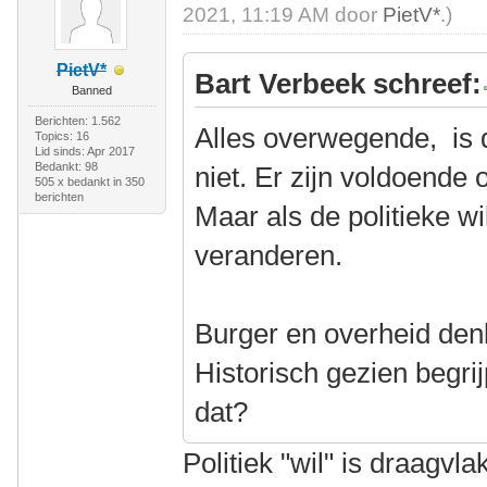
2021, 11:19 AM door
PietV*
.)
PietV*
Bart Verbeek schreef:
Banned
Berichten: 1.562
Alles overwegende, is 
Topics: 16
Lid sinds: Apr 2017
Bedankt: 98
niet. Er zijn voldoende
505 x bedankt in 350
berichten
Maar als de politieke wi
veranderen.
Burger en overheid denk
Historisch gezien begri
dat?
Politiek "wil" is draagvl