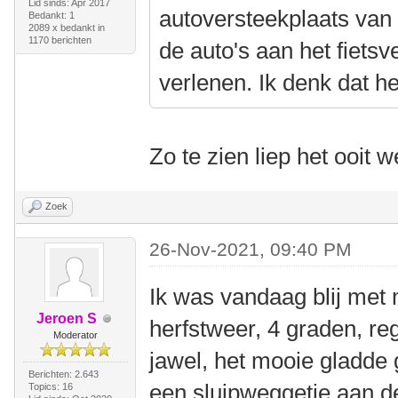
Lid sinds: Apr 2017
autoversteekplaats van 
Bedankt: 1
2089 x bedankt in
1170 berichten
de auto's aan het fiets
verlenen. Ik denk dat he
Zo te zien liep het ooit w
Zoek
26-Nov-2021, 09:40 PM
Ik was vandaag blij met 
Jeroen S
herfstweer, 4 graden, re
Moderator
jawel, het mooie gladde 
Berichten: 2.643
een sluipweggetje aan de
Topics: 16