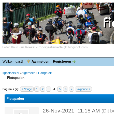
Welkom gast!
Aanmelden
Registreren
ligfietsers.nl
›
Algemeen
›
Hangplek
Fietspaden
elde waardering is 0
Pagina's (7):
« Vorige
1
2
3
4
5
6
7
Volgende »
Fietspaden
26-Nov-2021, 11:18 AM
(Dit 