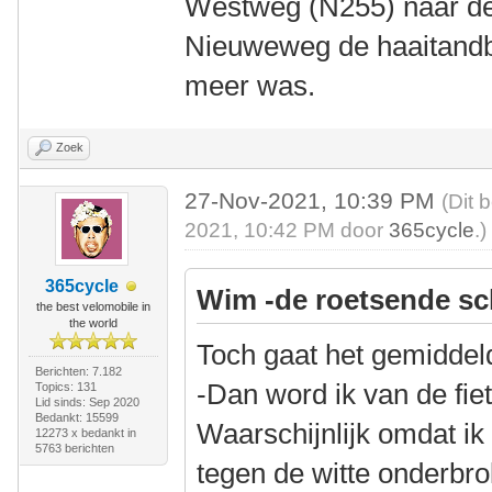
Westweg (N255) naar de
Nieuweweg de haaitandbel
meer was.
Zoek
27-Nov-2021, 10:39 PM
(Dit 
2021, 10:42 PM door
365cycle
.)
365cycle
Wim -de roetsende sc
the best velomobile in
the world
Toch gaat het gemiddel
Berichten: 7.182
-Dan word ik van de fie
Topics: 131
Lid sinds: Sep 2020
Bedankt: 15599
Waarschijnlijk omdat ik n
12273 x bedankt in
5763 berichten
tegen de witte onderbro