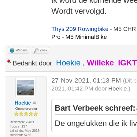
ik word de komende week
Wordt vervolgd.
Thys 209 Rowingbike
- M5 CHR
Pro - M5 MinimalBike
Website
Zoek
Hoekie
,
Willeke_IGKT
Bedankt door:
27-Nov-2021, 01:13 PM
(Dit 
2021, 01:42 PM door
Hoekie
.)
Hoekie
Bart Verbeek schreef:
Kilometervreter
De ongelukken die ik li
Berichten: 2.403
Topics: 137
Lid sinds: May 2018
Bedankt: 8785