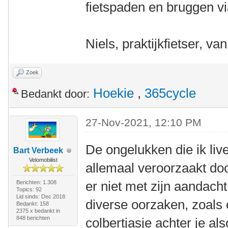
fietspaden en bruggen v
Niels, praktijkfietser, va
Zoek
Hoekie
,
365cycle
Bedankt door:
27-Nov-2021, 12:10 PM
De ongelukken die ik li
Bart Verbeek
Velomobilist
allemaal veroorzaakt do
er niet met zijn aandach
Berichten: 1.308
Topics: 92
Lid sinds: Dec 2018
diverse oorzaken, zoals 
Bedankt: 158
2375 x bedankt in
848 berichten
colbertjasje achter je 