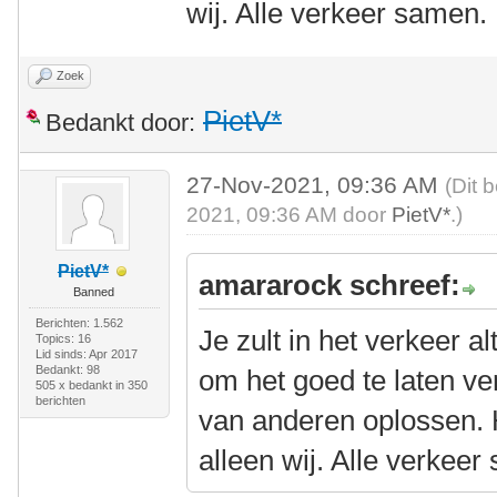
wij. Alle verkeer samen.
Zoek
PietV*
Bedankt door:
27-Nov-2021, 09:36 AM
(Dit 
2021, 09:36 AM door
PietV*
.)
PietV*
amararock schreef:
Banned
Berichten: 1.562
Je zult in het verkeer 
Topics: 16
Lid sinds: Apr 2017
Bedankt: 98
om het goed te laten ve
505 x bedankt in 350
berichten
van anderen oplossen. He
alleen wij. Alle verkeer