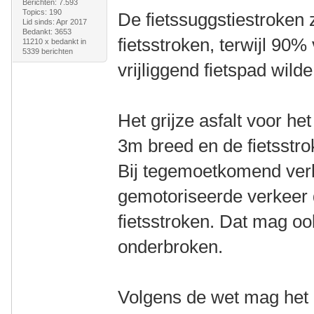
Berichten: 7.593
Topics: 190
De fietssuggstiestroken 
Lid sinds: Apr 2017
Bedankt: 3653
fietsstroken, terwijl 90
11210 x bedankt in
5339 berichten
vrijliggend fietspad wild
Het grijze asfalt voor h
3m breed en de fietsstro
Bij tegemoetkomend verk
gemotoriseerde verkeer
fietsstroken. Dat mag ook
onderbroken.
Volgens de wet mag het