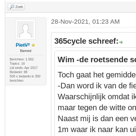
Zoek
28-Nov-2021, 01:23 AM
365cycle schreef:
PietV*
Banned
Wim -de roetsende s
Berichten: 1.562
Topics: 16
Lid sinds: Apr 2017
Bedankt: 98
Toch gaat het gemidde
505 x bedankt in 350
berichten
-Dan word ik van de fi
Waarschijnlijk omdat ik 
maar tegen de witte o
Naast mij is dan een 
1m waar ik naar kan ui