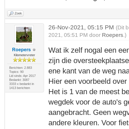
Zoek
26-Nov-2021, 05:15 PM
(Dit 
2021, 05:51 PM door
Roepers
.)
Wat ik zelf nogal een een
Roepers
Kilometervreter
zijn die oversteekplaatse
Berichten: 2.883
ene kant van de weg naa
Topics: 90
Lid sinds: Apr 2017
Hier een voorbeeld ove
Bedankt: 3087
3333 x bedankt in
1413 berichten
Het is 1 van de meest b
wegdek voor de auto's g
aangebracht. Geen wegve
andere kleuren. Voor fiet