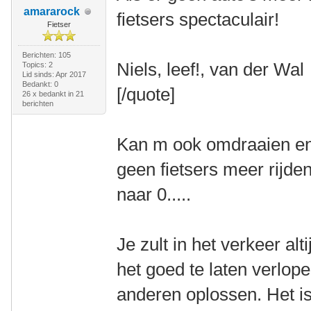
amararock
fietsers spectaculair!
Fietser
Berichten: 105
Niels, leef!, van der Wal
Topics: 2
Lid sinds: Apr 2017
Bedankt: 0
[/quote]
26 x bedankt in 21
berichten
Kan m ook omdraaien en d
geen fietsers meer rijden
naar 0.....
Je zult in het verkeer a
het goed te laten verlop
anderen oplossen. Het is n