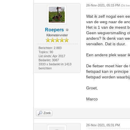
26-Nov-2021, 05:15 PM
(Dit b
Wat ik zelf nogal een ee
van de weg naar de and
Het is 1 van de meest 
Roepers
Geen wegversmalling of 
Kilometervreter
anders? Ik denk van we
vervallen. Dat is duur.
Berichten: 2.883
Topics: 90
Een andere plek waar ik
Lid sinds: Apr 2017
Bedankt: 3087
3333 x bedankt in 1413
De fietser moet hier de
berichten
fietspad kan in princi
fietspad worden waarbij
Groet,
Marco
Zoek
26-Nov-2021, 05:31 PM