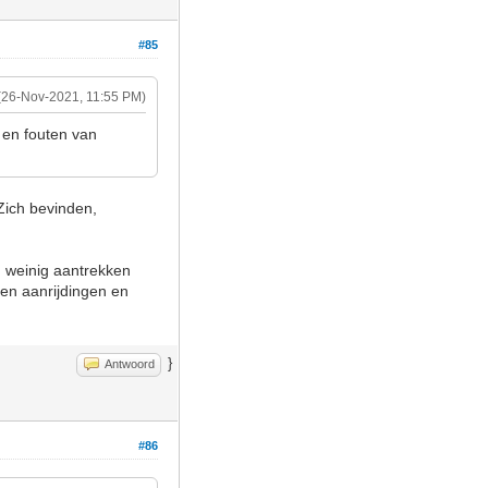
#85
(26-Nov-2021, 11:55 PM)
 en fouten van
Zich bevinden,
 weinig aantrekken
geen aanrijdingen en
}
Antwoord
#86