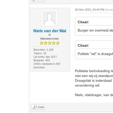
26-Nov-2021, 04:44 PM
(Dit b
Citaat:
Burger en overheid de
Niels van der Wal
Kilometervreter
Citaat:
Berichten: 1.230
Topics: 16
Politiek "wil" is draag
Lid sinds: Apr 2017
Bedankt: 403
2439 x bedankt in 957
berichten
Politieke beïnvloeding i
niet een wij-zij standpun
Draagvlak is inderdaad n
verandering wil.
Niels, vlakdrager, van d
Zoek