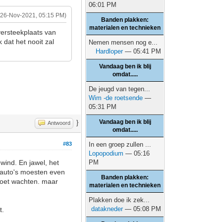
06:01 PM
(26-Nov-2021, 05:15 PM)
Banden plakken:
materialen en technieken
versteekplaats van
 dat het nooit zal
Nemen mensen nog e...
Hardloper
— 05:41 PM
Vandaag ben ik blij
omdat.....
De jeugd van tegen...
Wim -de roetsende
—
05:31 PM
Vandaag ben ik blij
}
Antwoord
omdat.....
#83
In een groep zullen ...
Lopopodium
— 05:16
wind. En jawel, het
PM
e auto's moesten even
Banden plakken:
moet wachten. maar
materialen en technieken
Plakken doe ik zek...
datakneder
— 05:08 PM
t.