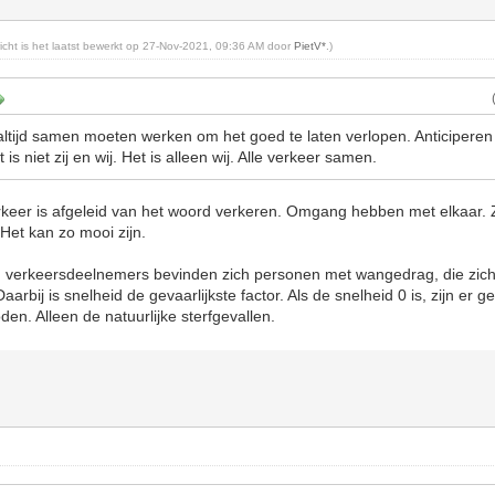
richt is het laatst bewerkt op 27-Nov-2021, 09:36 AM door
PietV*
.)
r altijd samen moeten werken om het goed te laten verlopen. Anticiperen
s niet zij en wij. Het is alleen wij. Alle verkeer samen.
keer is afgeleid van het woord verkeren. Omgang hebben met elkaar. 
 Het kan zo mooi zijn.
n verkeersdeelnemers bevinden zich personen met wangedrag, die zich
arbij is snelheid de gevaarlijkste factor. Als de snelheid 0 is, zijn er 
den. Alleen de natuurlijke sterfgevallen.