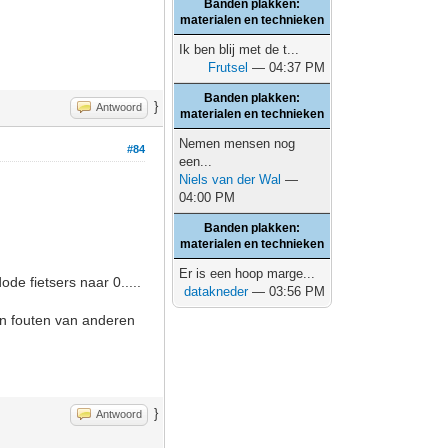
Banden plakken:
materialen en technieken
Ik ben blij met de t...
Frutsel
— 04:37 PM
Banden plakken:
}
Antwoord
materialen en technieken
Nemen mensen nog
#84
een...
Niels van der Wal
—
04:00 PM
Banden plakken:
materialen en technieken
Er is een hoop marge...
de fietsers naar 0.....
datakneder
— 03:56 PM
 en fouten van anderen
}
Antwoord