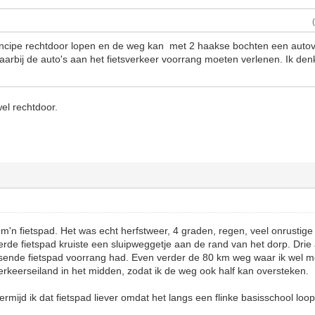
rincipe rechtdoor lopen en de weg kan met 2 haakse bochten een auto
arbij de auto's aan het fietsverkeer voorrang moeten verlenen. Ik denk
wel rechtdoor.
 m'n fietspad. Het was echt herfstweer, 4 graden, regen, veel onrustige 
rde fietspad kruiste een sluipweggetje aan de rand van het dorp. Dri
sende fietspad voorrang had. Even verder de 80 km weg waar ik wel 
verkeerseiland in het midden, zodat ik de weg ook half kan oversteken.
mijd ik dat fietspad liever omdat het langs een flinke basisschool loop