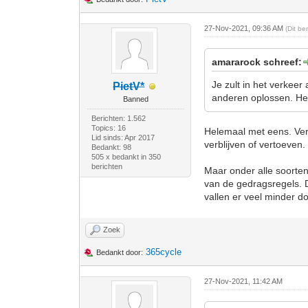
27-Nov-2021, 09:36 AM
(Dit be
amararock schreef:
Je zult in het verkee
PietV*
anderen oplossen. Het i
Banned
Berichten: 1.562
Topics: 16
Helemaal met eens. Ver
Lid sinds: Apr 2017
verblijven of vertoeven.
Bedankt: 98
505 x bedankt in 350
berichten
Maar onder alle soorte
van de gedragsregels. Da
vallen er veel minder do
Zoek
365cycle
Bedankt door:
27-Nov-2021, 11:42 AM