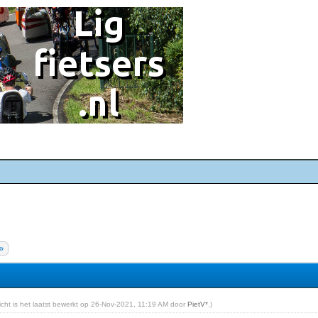
»
richt is het laatst bewerkt op 26-Nov-2021, 11:19 AM door
PietV*
.)