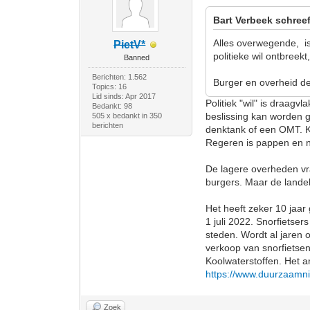
Bart Verbeek schreef
Alles overwegende, is
PietV*
politieke wil ontbreek
Banned
Berichten: 1.562
Burger en overheid de
Topics: 16
Lid sinds: Apr 2017
Politiek "wil" is draagv
Bedankt: 98
beslissing kan worden 
505 x bedankt in 350
berichten
denktank of een OMT. Ku
Regeren is pappen en 
De lagere overheden vra
burgers. Maar de lande
Het heeft zeker 10 jaar 
1 juli 2022. Snorfietse
steden. Wordt al jaren
verkoop van snorfietse
Koolwaterstoffen. Het a
https://www.duurzaamni
Zoek