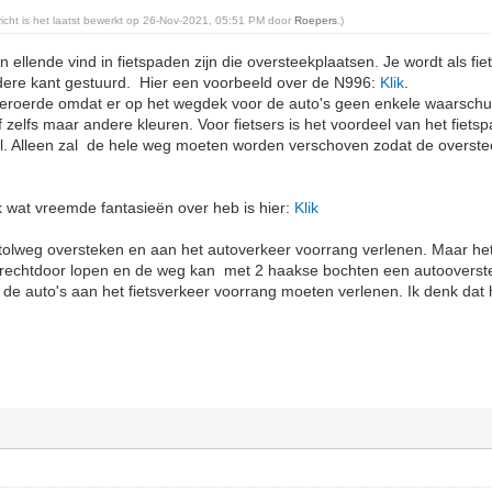
ericht is het laatst bewerkt op 26-Nov-2021, 05:51 PM door
Roepers
.)
n ellende vind in fietspaden zijn die oversteekplaatsen. Je wordt als fi
ere kant gestuurd. Hier een voorbeeld over de N996:
Klik
.
beroerde omdat er op het wegdek voor de auto's geen enkele waarschu
zelfs maar andere kleuren. Voor fietsers is het voordeel van het fiets
l. Alleen zal de hele weg moeten worden verschoven zodat de overst
 wat vreemde fantasieën over heb is hier:
Klik
 tolweg oversteken en aan het autoverkeer voorrang verlenen. Maar he
pe rechtdoor lopen en de weg kan met 2 haakse bochten een autooverst
 de auto's aan het fietsverkeer voorrang moeten verlenen. Ik denk dat 