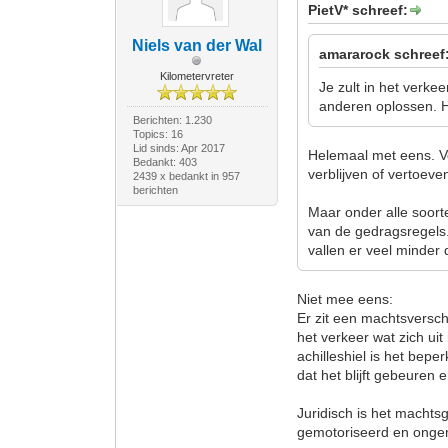
PietV* schreef:
Niels van der Wal
amararock schreef
Kilometervreter
Je zult in het verke
anderen oplossen. Het
Berichten: 1.230
Topics: 16
Lid sinds: Apr 2017
Helemaal met eens. V
Bedankt: 403
verblijven of vertoeve
2439 x bedankt in 957
berichten
Maar onder alle soor
van de gedragsregels. 
vallen er veel minder 
Niet mee eens:
Er zit een machtsversch
het verkeer wat zich uit
achilleshiel is het bepe
dat het blijft gebeuren e
Juridisch is het machtsg
gemotoriseerd en ongem