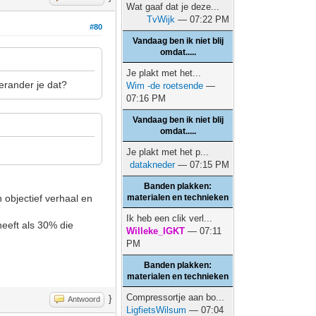
Wat gaaf dat je deze...
TvWijk
— 07:22 PM
#80
Vandaag ben ik niet blij
omdat.....
Je plakt met het...
erander je dat?
Wim -de roetsende
—
07:16 PM
Vandaag ben ik niet blij
omdat.....
Je plakt met het p...
datakneder
— 07:15 PM
Banden plakken:
n objectief verhaal en
materialen en technieken
Ik heb een clik verl...
heeft als 30% die
Willeke_IGKT
— 07:11
PM
Banden plakken:
materialen en technieken
Compressortje aan bo...
}
Antwoord
LigfietsWilsum
— 07:04