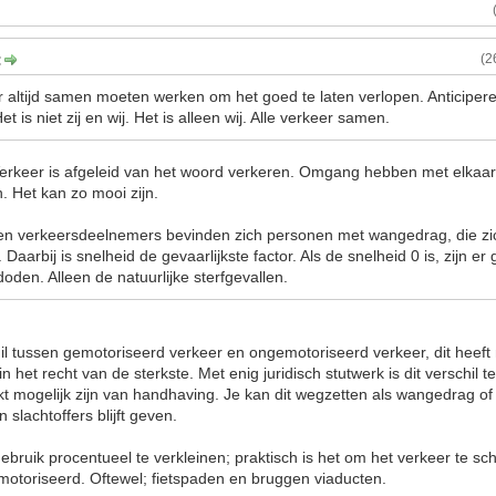
:
(2
er altijd samen moeten werken om het goed te laten verlopen. Anticiper
 is niet zij en wij. Het is alleen wij. Alle verkeer samen.
erkeer is afgeleid van het woord verkeren. Omgang hebben met elkaar
n. Het kan zo mooi zijn.
ten verkeersdeelnemers bevinden zich personen met wangedrag, die zi
Daarbij is snelheid de gevaarlijkste factor. Als de snelheid 0 is, zijn e
doden. Alleen de natuurlijke sterfgevallen.
il tussen gemotoriseerd verkeer en ongemotoriseerd verkeer, dit heeft
 in het recht van de sterkste. Met enig juridisch stutwerk is dit verschil
rkt mogelijk zijn van handhaving. Je kan dit wegzetten als wangedrag of ri
n slachtoffers blijft geven.
ebruik procentueel te verkleinen; praktisch is het om het verkeer te sc
otoriseerd. Oftewel; fietspaden en bruggen viaducten.