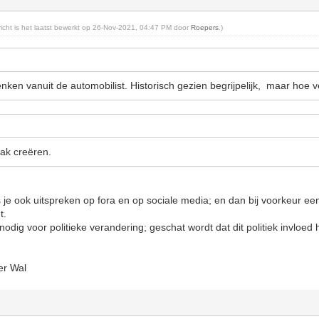
ericht is het laatst bewerkt op 26-Nov-2021, 04:47 PM door
Roepers
.)
nken vanuit de automobilist. Historisch gezien begrijpelijk, maar hoe v
vlak creëren.
s je ook uitspreken op fora en op sociale media; en dan bij voorkeur ee
t.
odig voor politieke verandering; geschat wordt dat dit politiek invloed 
er Wal