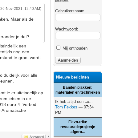
plaatsen.
(26-Nov-2021, 12:40 AM)
Gebruikersnaam:
nken. Maar als de
Wachtwoord:
erander je dat?
teindelijk een
Mij onthouden
entijds nog een
rstand te groot wordt.
 duidelijk voor alle
Nieuwe berichten
teunen.
Banden plakken:
t ie er uiteindelijk op
materialen en technieken
romfietsen in de
Ik heb altijd een co...
018 euro-4. Verbod
Tom Fekkes
— 07:34
e Aromatische
PM
Flevo-trike
restauratieprojectje
afgero...
}
Antwoord