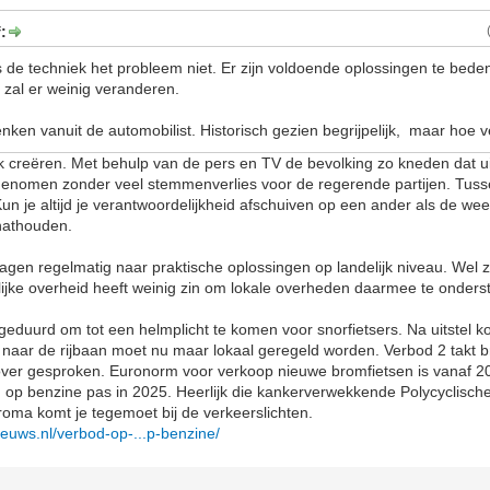
:
 de techniek het probleem niet. Er zijn voldoende oplossingen te bede
t, zal er weinig veranderen.
nken vanuit de automobilist. Historisch gezien begrijpelijk, maar hoe v
lak creëren. Met behulp van de pers en TV de bevolking zo kneden dat ui
genomen zonder veel stemmenverlies voor de regerende partijen. Tuss
n je altijd je verantwoordelijkheid afschuiven op een ander als de wee
nathouden.
gen regelmatig naar praktische oplossingen op landelijk niveau. Wel zo
lijke overheid heeft weinig zin om lokale overheden daarmee te onders
geduurd om tot een helmplicht te komen voor snorfietsers. Na uitstel kom
rs naar de rijbaan moet nu maar lokaal geregeld worden. Verbod 2 takt b
 over gesproken. Euronorm voor verkoop nieuwe bromfietsen is vanaf 2
n op benzine pas in 2025. Heerlijk die kankerverwekkende Polycyclisch
roma komt je tegemoet bij de verkeerslichten.
euws.nl/verbod-op-...p-benzine/