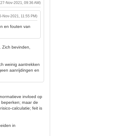
(27-Nov-2021, 09:36 AM)
6-Nov-2021, 11:55 PM)
en en fouten van
. Zich bevinden,
ch weinig aantrekken
r geen aanrijdingen en
 normatieve invloed op
 te beperken; maar de
sico-calculatie; feit is
heiden in