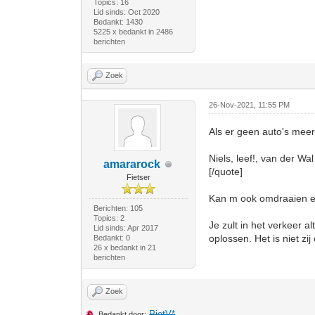
Topics: 16
Lid sinds: Oct 2020
Bedankt: 1430
5225 x bedankt in 2486
berichten
Zoek
26-Nov-2021, 11:55 PM
Als er geen auto's meer 
Niels, leef!, van der Wal
amararock
[/quote]
Fietser
Kan m ook omdraaien en d
Berichten: 105
Topics: 2
Je zult in het verkeer 
Lid sinds: Apr 2017
oplossen. Het is niet zij
Bedankt: 0
26 x bedankt in 21
berichten
Zoek
PietV*
Bedankt door: