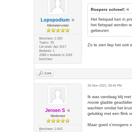
Roepers schreef:
Het fietspad kan in p
Lopopodium
het fietspad worden wa
Kilometervreter
gebeuren.
Berichten: 2.363
Topics: 35
Zo te zien liep het ooit 
Lid sinds: Apr 2017
Bedankt: 1
2088 x bedankt in 1169
berichten
Zoek
26-Nov-2021, 09:40 PM
Ik was vandaag blij met
mooie gladde geasfaltee
wachten omdat het krui
Jeroen S
gelukkig met een flink 
Moderator
Maar goed s'morgens ver
Berichten: 2.643