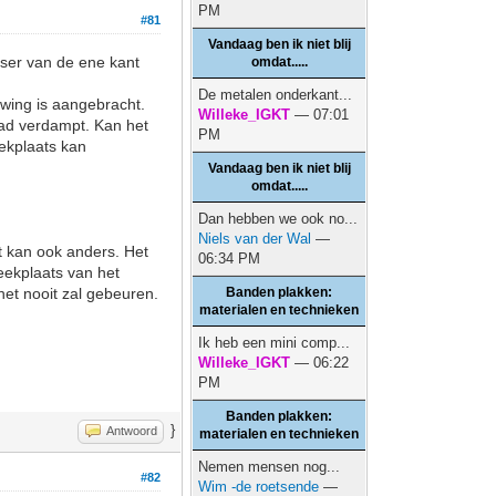
PM
#81
Vandaag ben ik niet blij
etser van de ene kant
omdat.....
De metalen onderkant...
wing is aangebracht.
Willeke_IGKT
— 07:01
pad verdampt. Kan het
PM
eekplaats kan
Vandaag ben ik niet blij
omdat.....
Dan hebben we ook no...
Niels van der Wal
—
t kan ook anders. Het
06:34 PM
eekplaats van het
het nooit zal gebeuren.
Banden plakken:
materialen en technieken
Ik heb een mini comp...
Willeke_IGKT
— 06:22
PM
Banden plakken:
}
Antwoord
materialen en technieken
Nemen mensen nog...
#82
Wim -de roetsende
—