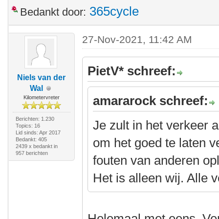
365cycle
Bedankt door:
27-Nov-2021, 11:42 AM
PietV* schreef:
Niels van der
Wal
amararock schreef:
Kilometervreter
Berichten: 1.230
Je zult in het verkeer
Topics: 16
Lid sinds: Apr 2017
om het goed te laten v
Bedankt: 405
2439 x bedankt in
957 berichten
fouten van anderen oplo
Het is alleen wij. Alle
Helemaal met eens. Verk