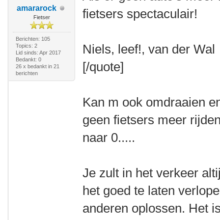
amararock
fietsers spectaculair!
Fietser
Berichten: 105
Niels, leef!, van der Wal
Topics: 2
Lid sinds: Apr 2017
Bedankt: 0
[/quote]
26 x bedankt in 21
berichten
Kan m ook omdraaien en d
geen fietsers meer rijden
naar 0.....
Je zult in het verkeer a
het goed te laten verlop
anderen oplossen. Het is n