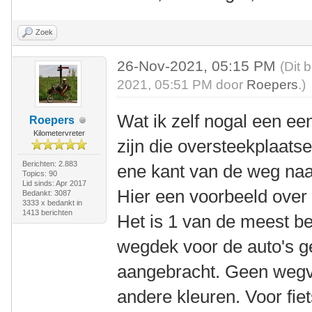
Zoek
26-Nov-2021, 05:15 PM
(Dit 
2021, 05:51 PM door
Roepers
.)
Wat ik zelf nogal een een
Roepers
Kilometervreter
zijn die oversteekplaatse
Berichten: 2.883
ene kant van de weg naa
Topics: 90
Lid sinds: Apr 2017
Hier een voorbeeld ove
Bedankt: 3087
3333 x bedankt in
1413 berichten
Het is 1 van de meest b
wegdek voor de auto's g
aangebracht. Geen wegve
andere kleuren. Voor fiet