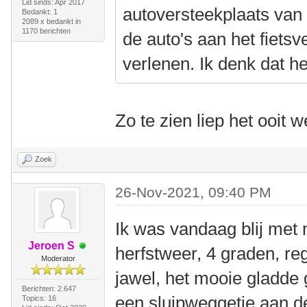
Lid sinds: Apr 2017
autoversteekplaats van 
Bedankt: 1
2089 x bedankt in
1170 berichten
de auto's aan het fiets
verlenen. Ik denk dat he
Zo te zien liep het ooit w
Zoek
26-Nov-2021, 09:40 PM
Ik was vandaag blij met 
Jeroen S
herfstweer, 4 graden, re
Moderator
jawel, het mooie gladde 
Berichten: 2.647
een sluipweggetje aan de
Topics: 16