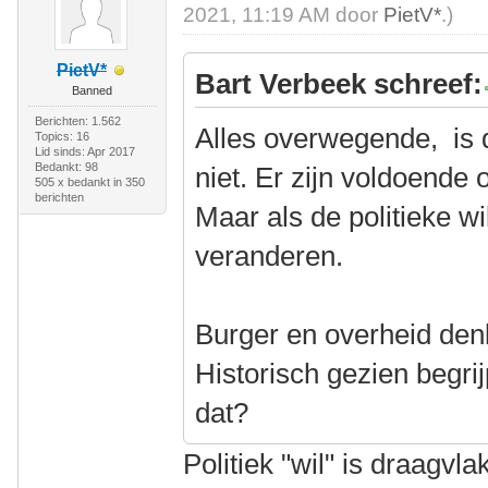
2021, 11:19 AM door
PietV*
.)
PietV*
Bart Verbeek schreef:
Banned
Berichten: 1.562
Alles overwegende, is 
Topics: 16
Lid sinds: Apr 2017
Bedankt: 98
niet. Er zijn voldoende
505 x bedankt in 350
berichten
Maar als de politieke wi
veranderen.
Burger en overheid denk
Historisch gezien begri
dat?
Politiek "wil" is draagvl