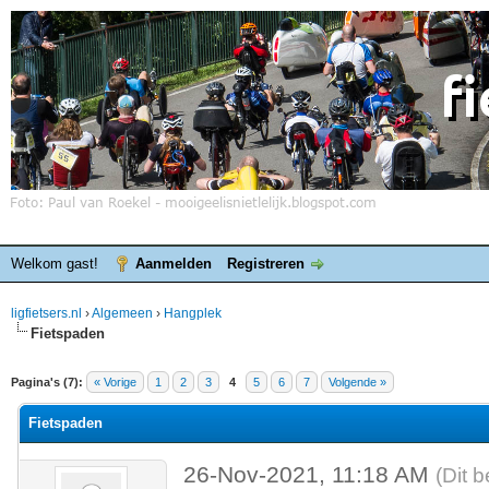
Welkom gast!
Aanmelden
Registreren
ligfietsers.nl
›
Algemeen
›
Hangplek
Fietspaden
elde waardering is 0
Pagina's (7):
« Vorige
1
2
3
4
5
6
7
Volgende »
Fietspaden
26-Nov-2021, 11:18 AM
(Dit 