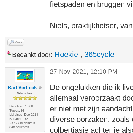
fietspaden en bruggen v
Niels, praktijkfietser, va
Zoek
Hoekie
,
365cycle
Bedankt door:
27-Nov-2021, 12:10 PM
De ongelukken die ik li
Bart Verbeek
Velomobilist
allemaal veroorzaakt do
er niet met zijn aandach
Berichten: 1.308
Topics: 92
Lid sinds: Dec 2018
diverse oorzaken, zoals 
Bedankt: 158
2375 x bedankt in
848 berichten
colbertjasje achter je 