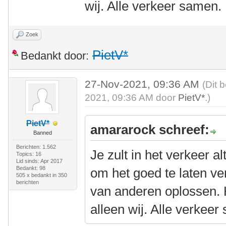
wij. Alle verkeer samen.
Zoek
PietV*
Bedankt door:
27-Nov-2021, 09:36 AM
(Dit 
2021, 09:36 AM door
PietV*
.)
PietV*
amararock schreef:
Banned
Berichten: 1.562
Je zult in het verkeer 
Topics: 16
Lid sinds: Apr 2017
Bedankt: 98
om het goed te laten ve
505 x bedankt in 350
berichten
van anderen oplossen. He
alleen wij. Alle verkeer