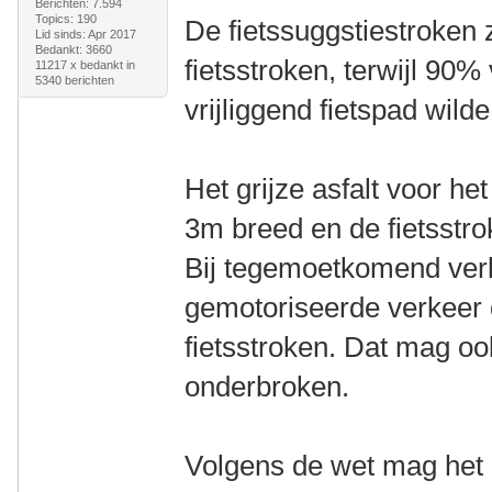
Berichten: 7.594
Topics: 190
De fietssuggstiestroken 
Lid sinds: Apr 2017
Bedankt: 3660
fietsstroken, terwijl 90
11217 x bedankt in
5340 berichten
vrijliggend fietspad wild
Het grijze asfalt voor h
3m breed en de fietsstro
Bij tegemoetkomend verk
gemotoriseerde verkeer
fietsstroken. Dat mag ook
onderbroken.
Volgens de wet mag het