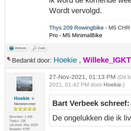
ik word de komende week
Wordt vervolgd.
Thys 209 Rowingbike
- M5 CHR
Pro - M5 MinimalBike
Website
Zoek
Hoekie
,
Willeke_IGKT
Bedankt door:
27-Nov-2021, 01:13 PM
(Dit 
2021, 01:42 PM door
Hoekie
.)
Hoekie
Bart Verbeek schreef:
Kilometervreter
De ongelukken die ik li
Berichten: 2.406
Topics: 138
Lid sinds: May 2018
Bedankt: 8785