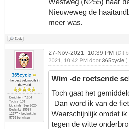
Westweg (N255) naar de
Nieuweweg de haaitandbel
meer was.
Zoek
27-Nov-2021, 10:39 PM
(Dit 
2021, 10:42 PM door
365cycle
.)
365cycle
Wim -de roetsende sc
the best velomobile in
the world
Toch gaat het gemiddel
Berichten: 7.184
-Dan word ik van de fie
Topics: 131
Lid sinds: Sep 2020
Bedankt: 15599
Waarschijnlijk omdat ik n
12277 x bedankt in
5765 berichten
tegen de witte onderbro