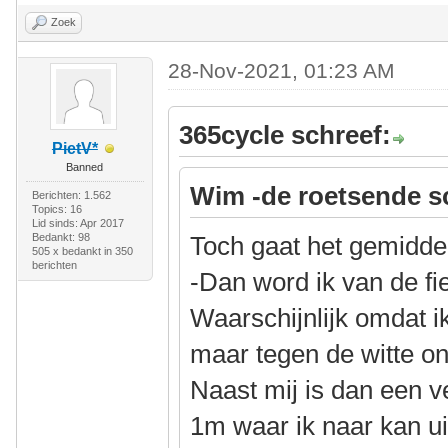
Zoek
28-Nov-2021, 01:23 AM
365cycle schreef:
PietV*
Banned
Wim -de roetsende s
Berichten: 1.562
Topics: 16
Lid sinds: Apr 2017
Bedankt: 98
Toch gaat het gemidde
505 x bedankt in 350
berichten
-Dan word ik van de fi
Waarschijnlijk omdat ik 
maar tegen de witte o
Naast mij is dan een 
1m waar ik naar kan ui