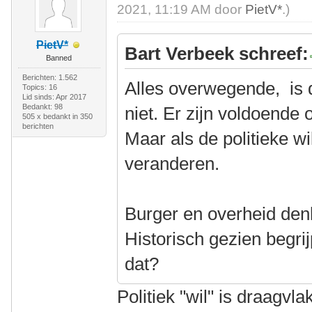
2021, 11:19 AM door
PietV*
.)
PietV*
Bart Verbeek schreef:
Banned
Berichten: 1.562
Alles overwegende, is 
Topics: 16
Lid sinds: Apr 2017
Bedankt: 98
niet. Er zijn voldoende
505 x bedankt in 350
berichten
Maar als de politieke wi
veranderen.
Burger en overheid denk
Historisch gezien begri
dat?
Politiek "wil" is draagvl