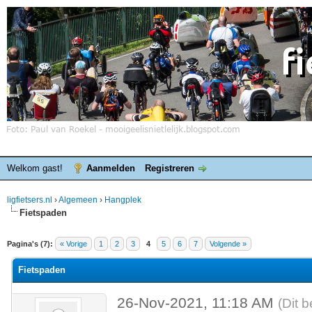
Welkom gast!
Aanmelden
Registreren
ligfietsers.nl
›
Algemeen
›
Hangplek
Fietspaden
elde waardering is 0
Pagina's (7):
« Vorige
1
2
3
4
5
6
7
Volgende »
Fietspaden
26-Nov-2021, 11:18 AM
(Dit 