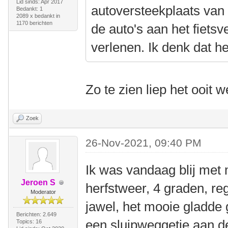
Lid sinds: Apr 2017
autoversteekplaats van 
Bedankt: 1
2089 x bedankt in
1170 berichten
de auto's aan het fiets
verlenen. Ik denk dat he
Zo te zien liep het ooit w
Zoek
26-Nov-2021, 09:40 PM
Ik was vandaag blij met 
Jeroen S
herfstweer, 4 graden, re
Moderator
jawel, het mooie gladde 
Berichten: 2.649
een sluipweggetje aan de
Topics: 16