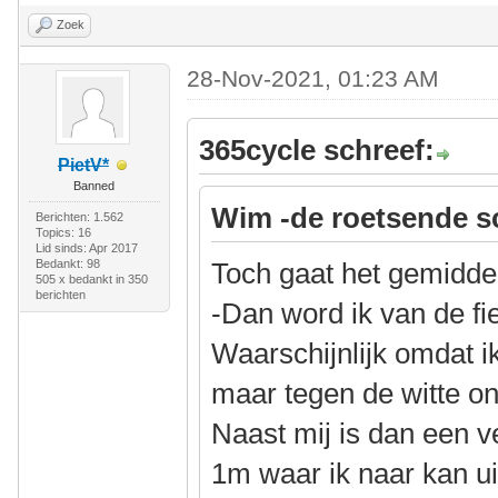
Zoek
28-Nov-2021, 01:23 AM
365cycle schreef:
PietV*
Banned
Wim -de roetsende s
Berichten: 1.562
Topics: 16
Lid sinds: Apr 2017
Bedankt: 98
Toch gaat het gemidde
505 x bedankt in 350
berichten
-Dan word ik van de fi
Waarschijnlijk omdat ik 
maar tegen de witte o
Naast mij is dan een 
1m waar ik naar kan ui