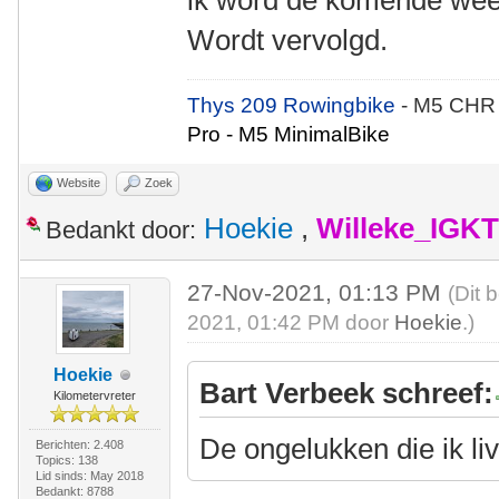
ik word de komende week
Wordt vervolgd.
Thys 209 Rowingbike
- M5 CHR
Pro - M5 MinimalBike
Website
Zoek
Hoekie
,
Willeke_IGKT
Bedankt door:
27-Nov-2021, 01:13 PM
(Dit 
2021, 01:42 PM door
Hoekie
.)
Hoekie
Bart Verbeek schreef:
Kilometervreter
De ongelukken die ik li
Berichten: 2.408
Topics: 138
Lid sinds: May 2018
Bedankt: 8788