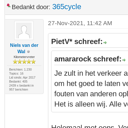
365cycle
Bedankt door:
27-Nov-2021, 11:42 AM
PietV* schreef:
Niels van der
Wal
amararock schreef:
Kilometervreter
Berichten: 1.230
Je zult in het verkeer
Topics: 16
Lid sinds: Apr 2017
om het goed te laten v
Bedankt: 405
2439 x bedankt in
957 berichten
fouten van anderen oplo
Het is alleen wij. Alle
Helemaal met eens. Verk