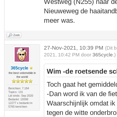
Westweg (N255) naar de
Nieuweweg de haaitandbel
meer was.
Zoek
27-Nov-2021, 10:39 PM
(Dit 
2021, 10:42 PM door
365cycle
.)
365cycle
Wim -de roetsende sc
the best velomobile in
the world
Toch gaat het gemiddel
Berichten: 7.184
-Dan word ik van de fie
Topics: 131
Lid sinds: Sep 2020
Bedankt: 15599
Waarschijnlijk omdat ik n
12277 x bedankt in
5765 berichten
tegen de witte onderbro