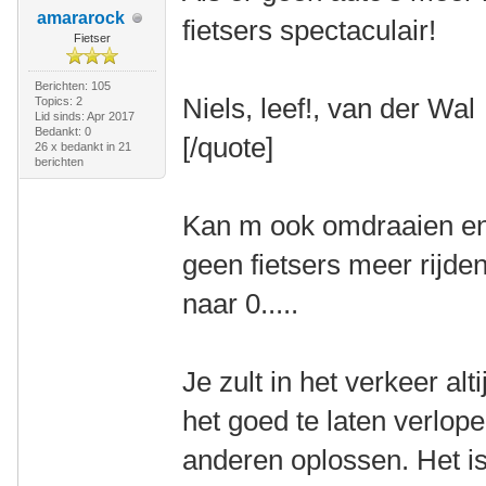
amararock
fietsers spectaculair!
Fietser
Berichten: 105
Niels, leef!, van der Wal
Topics: 2
Lid sinds: Apr 2017
Bedankt: 0
[/quote]
26 x bedankt in 21
berichten
Kan m ook omdraaien en d
geen fietsers meer rijden
naar 0.....
Je zult in het verkeer a
het goed te laten verlop
anderen oplossen. Het is n