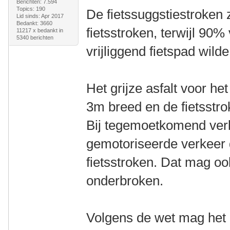
Berichten: 7.594
Topics: 190
De fietssuggstiestroken 
Lid sinds: Apr 2017
Bedankt: 3660
fietsstroken, terwijl 90
11217 x bedankt in
5340 berichten
vrijliggend fietspad wild
Het grijze asfalt voor h
3m breed en de fietsstro
Bij tegemoetkomend verk
gemotoriseerde verkeer
fietsstroken. Dat mag ook
onderbroken.
Volgens de wet mag het