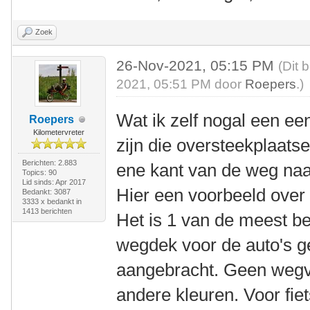
Zoek
26-Nov-2021, 05:15 PM
(Dit 
2021, 05:51 PM door
Roepers
.)
Wat ik zelf nogal een een
Roepers
Kilometervreter
zijn die oversteekplaatse
Berichten: 2.883
ene kant van de weg naa
Topics: 90
Lid sinds: Apr 2017
Hier een voorbeeld ove
Bedankt: 3087
3333 x bedankt in
1413 berichten
Het is 1 van de meest b
wegdek voor de auto's g
aangebracht. Geen wegve
andere kleuren. Voor fiet