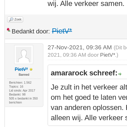
wij. Alle verkeer samen.
Zoek
PietV*
Bedankt door:
27-Nov-2021, 09:36 AM
(Dit 
2021, 09:36 AM door
PietV*
.)
PietV*
amararock schreef:
Banned
Berichten: 1.562
Je zult in het verkeer 
Topics: 16
Lid sinds: Apr 2017
Bedankt: 98
om het goed te laten ve
505 x bedankt in 350
berichten
van anderen oplossen. He
alleen wij. Alle verkeer