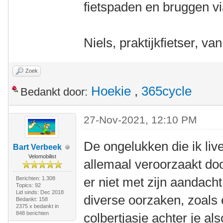
fietspaden en bruggen v
Niels, praktijkfietser, va
Zoek
Hoekie
,
365cycle
Bedankt door:
27-Nov-2021, 12:10 PM
De ongelukken die ik li
Bart Verbeek
Velomobilist
allemaal veroorzaakt do
er niet met zijn aandach
Berichten: 1.308
Topics: 92
Lid sinds: Dec 2018
diverse oorzaken, zoals 
Bedankt: 158
2375 x bedankt in
848 berichten
colbertjasje achter je 