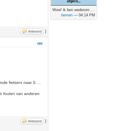
afgero...
Wow! ik ben wederom ...
tiemen
— 04:14 PM
}
Antwoord
#84
de fietsers naar 0.....
 en fouten van anderen
}
Antwoord