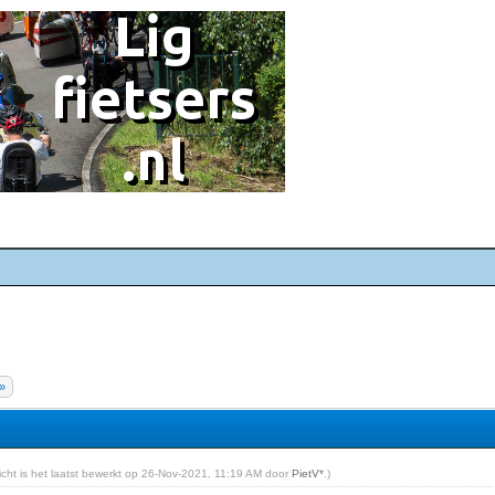
»
richt is het laatst bewerkt op 26-Nov-2021, 11:19 AM door
PietV*
.)