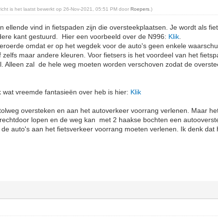
ericht is het laatst bewerkt op 26-Nov-2021, 05:51 PM door
Roepers
.)
n ellende vind in fietspaden zijn die oversteekplaatsen. Je wordt als fi
ere kant gestuurd. Hier een voorbeeld over de N996:
Klik
.
beroerde omdat er op het wegdek voor de auto's geen enkele waarschu
zelfs maar andere kleuren. Voor fietsers is het voordeel van het fiets
l. Alleen zal de hele weg moeten worden verschoven zodat de overst
 wat vreemde fantasieën over heb is hier:
Klik
 tolweg oversteken en aan het autoverkeer voorrang verlenen. Maar he
pe rechtdoor lopen en de weg kan met 2 haakse bochten een autooverst
 de auto's aan het fietsverkeer voorrang moeten verlenen. Ik denk dat 