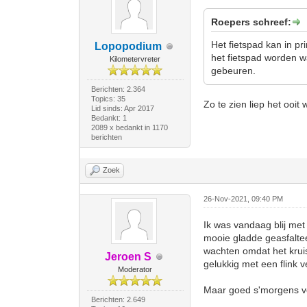
Roepers schreef:
Het fietspad kan in p
Lopopodium
het fietspad worden wa
Kilometervreter
gebeuren.
Berichten: 2.364
Topics: 35
Zo te zien liep het ooit 
Lid sinds: Apr 2017
Bedankt: 1
2089 x bedankt in 1170
berichten
Zoek
26-Nov-2021, 09:40 PM
Ik was vandaag blij met
mooie gladde geasfaltee
wachten omdat het krui
Jeroen S
gelukkig met een flink 
Moderator
Maar goed s'morgens ver
Berichten: 2.649