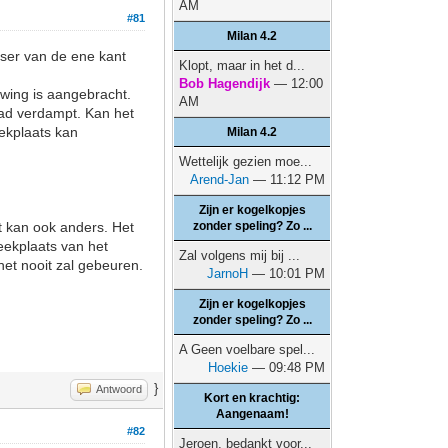
AM
#81
Milan 4.2
etser van de ene kant
Klopt, maar in het d...
Bob Hagendijk
— 12:00
wing is aangebracht.
AM
pad verdampt. Kan het
eekplaats kan
Milan 4.2
Wettelijk gezien moe...
Arend-Jan
— 11:12 PM
Zijn er kogelkopjes
t kan ook anders. Het
zonder speling? Zo ...
eekplaats van het
Zal volgens mij bij ...
het nooit zal gebeuren.
JarnoH
— 10:01 PM
Zijn er kogelkopjes
zonder speling? Zo ...
A Geen voelbare spel...
Hoekie
— 09:48 PM
}
Antwoord
Kort en krachtig:
Aangenaam!
#82
Jeroen, bedankt voor...