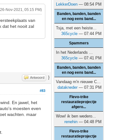
LekkerDoen
— 08:54 PM
(26-Nov-2021, 05:15 PM)
Banden, banden, banden
en nog eens band...
versteekplaats van
 dat het nooit zal
Tsja, met een heiste...
365cycle
— 07:44 PM
Spammers
In het Nederlands ...
365cycle
— 07:41 PM
Banden, banden, banden
en nog eens band...
}
Antwoord
Vandaag m'n nieuwe C...
datakneder
— 07:31 PM
#83
Flevo-trike
restauratieprojectje
wind. En jawel, het
afgero...
e auto's moesten even
moet wachten. maar
Wow! ik ben wedero...
renehin
— 04:48 PM
Flevo-trike
t.
restauratieprojectje