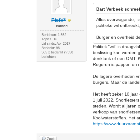
Bart Verbeek schreef
Alles overwegende, is
PietV*
politieke wil ontbreek
Banned
Berichten: 1.562
Burger en overheid de
Topics: 16
Lid sinds: Apr 2017
Politiek "wil" is draagv
Bedankt: 98
beslissing kan worden 
505 x bedankt in 350
berichten
denktank of een OMT. Ku
Regeren is pappen en 
De lagere overheden vra
burgers. Maar de lande
Het heeft zeker 10 jaar 
1 juli 2022. Snorfietse
steden. Wordt al jaren
verkoop van snorfietse
Koolwaterstoffen. Het a
https://www.duurzaamni
Zoek