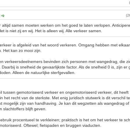
:
(2
er altijd samen moeten werken om het goed te laten verlopen. Anticiper
 is niet zij en wij. Het is alleen wij. Alle verkeer samen.
erkeer is afgeleid van het woord verkeren. Omgang hebben met elkaar
n. Het kan zo mooi zijn.
ten verkeersdeelnemers bevinden zich personen met wangedrag, die zi
Daarbij is snelheid de gevaarlijkste factor. Als de snelheid 0 is, zijn e
doden. Alleen de natuurlijke sterfgevallen.
il tussen gemotoriseerd verkeer en ongemotoriseerd verkeer, dit heeft
 in het recht van de sterkste. Met enig juridisch stutwerk is dit verschil
rkt mogelijk zijn van handhaving. Je kan dit wegzetten als wangedrag of ri
n slachtoffers blijft geven.
ebruik procentueel te verkleinen; praktisch is het om het verkeer te sc
otoriseerd. Oftewel; fietspaden en bruggen viaducten.