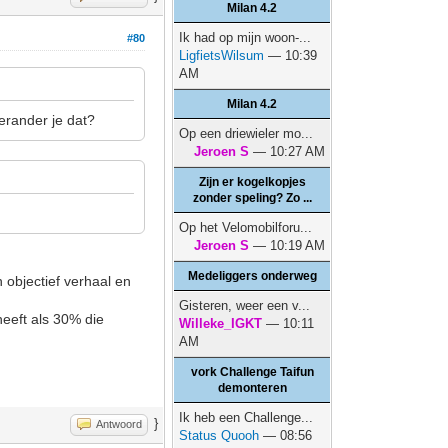
Milan 4.2
Ik had op mijn woon-...
#80
LigfietsWilsum
— 10:39
AM
Milan 4.2
erander je dat?
Op een driewieler mo...
Jeroen S
— 10:27 AM
Zijn er kogelkopjes
zonder speling? Zo ...
Op het Velomobilforu...
Jeroen S
— 10:19 AM
Medeliggers onderweg
n objectief verhaal en
Gisteren, weer een v...
heeft als 30% die
Willeke_IGKT
— 10:11
AM
vork Challenge Taifun
demonteren
Ik heb een Challenge...
}
Antwoord
Status Quooh
— 08:56