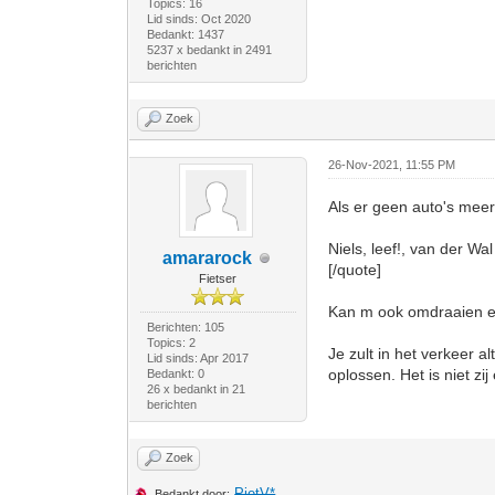
Topics: 16
Lid sinds: Oct 2020
Bedankt: 1437
5237 x bedankt in 2491
berichten
Zoek
26-Nov-2021, 11:55 PM
Als er geen auto's meer 
Niels, leef!, van der Wal
amararock
[/quote]
Fietser
Kan m ook omdraaien en d
Berichten: 105
Topics: 2
Je zult in het verkeer 
Lid sinds: Apr 2017
oplossen. Het is niet zij
Bedankt: 0
26 x bedankt in 21
berichten
Zoek
PietV*
Bedankt door: