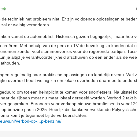
:
 de techniek het probleem niet. Er zijn voldoende oplossingen te bede
t, zal er weinig veranderen.
nken vanuit de automobilist. Historisch gezien begrijpelijk, maar hoe v
lak creëren. Met behulp van de pers en TV de bevolking zo kneden dat ui
genomen zonder veel stemmenverlies voor de regerende partijen. Tuss
n je altijd je verantwoordelijkheid afschuiven op een ander als de wee
nathouden.
gen regelmatig naar praktische oplossingen op landelijk niveau. Wel zo
lijke overheid heeft weinig zin om lokale overheden daarmee te onders
geduurd om tot een helmplicht te komen voor snorfietsers. Na uitstel kom
rs naar de rijbaan moet nu maar lokaal geregeld worden. Verbod 2 takt b
 over gesproken. Euronorm voor verkoop nieuwe bromfietsen is vanaf 2
n op benzine pas in 2025. Heerlijk die kankerverwekkende Polycyclisch
roma komt je tegemoet bij de verkeerslichten.
euws.nl/verbod-op-...p-benzine/