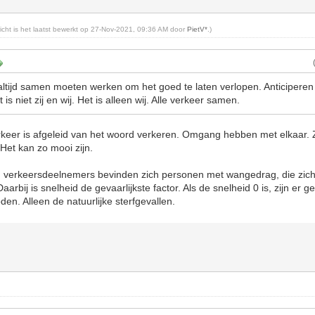
richt is het laatst bewerkt op 27-Nov-2021, 09:36 AM door
PietV*
.)
r altijd samen moeten werken om het goed te laten verlopen. Anticiperen
s niet zij en wij. Het is alleen wij. Alle verkeer samen.
keer is afgeleid van het woord verkeren. Omgang hebben met elkaar. 
 Het kan zo mooi zijn.
n verkeersdeelnemers bevinden zich personen met wangedrag, die zich
arbij is snelheid de gevaarlijkste factor. Als de snelheid 0 is, zijn er 
den. Alleen de natuurlijke sterfgevallen.