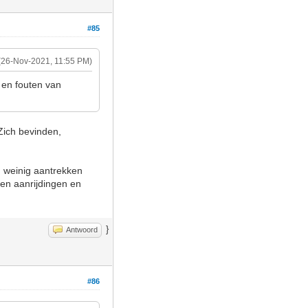
#85
(26-Nov-2021, 11:55 PM)
 en fouten van
Zich bevinden,
 weinig aantrekken
geen aanrijdingen en
}
Antwoord
#86