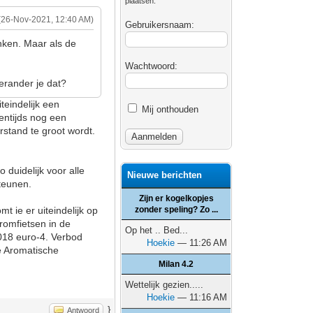
plaatsen.
(26-Nov-2021, 12:40 AM)
Gebruikersnaam:
nken. Maar als de
Wachtwoord:
erander je dat?
teindelijk een
Mij onthouden
entijds nog een
rstand te groot wordt.
 duidelijk voor alle
Nieuwe berichten
teunen.
Zijn er kogelkopjes
t ie er uiteindelijk op
zonder speling? Zo ...
romfietsen in de
Op het .. Bed...
018 euro-4. Verbod
Hoekie
— 11:26 AM
e Aromatische
Milan 4.2
Wettelijk gezien.....
Hoekie
— 11:16 AM
}
Antwoord