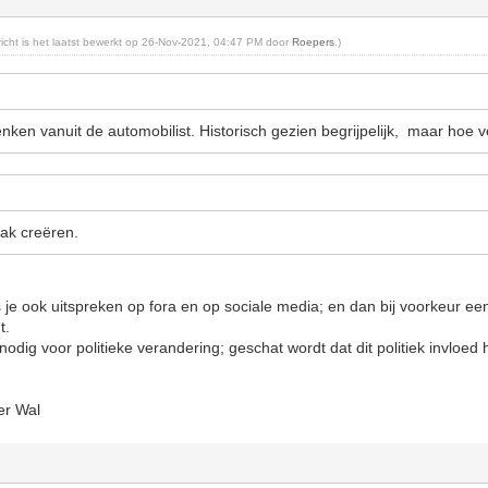
ericht is het laatst bewerkt op 26-Nov-2021, 04:47 PM door
Roepers
.)
nken vanuit de automobilist. Historisch gezien begrijpelijk, maar hoe v
vlak creëren.
s je ook uitspreken op fora en op sociale media; en dan bij voorkeur ee
t.
odig voor politieke verandering; geschat wordt dat dit politiek invloed 
er Wal