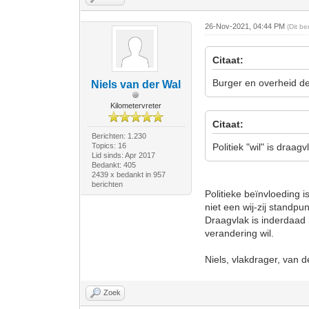
26-Nov-2021, 04:44 PM
(Dit b
Citaat:
Burger en overheid de
Niels van der Wal
Kilometervreter
Citaat:
Berichten: 1.230
Topics: 16
Politiek "wil" is draag
Lid sinds: Apr 2017
Bedankt: 405
2439 x bedankt in 957
berichten
Politieke beïnvloeding i
niet een wij-zij standpun
Draagvlak is inderdaad n
verandering wil.
Niels, vlakdrager, van d
Zoek