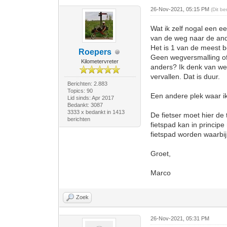
26-Nov-2021, 05:15 PM
(Dit b
Wat ik zelf nogal een ee
van de weg naar de and
Het is 1 van de meest 
Roepers
Geen wegversmalling of 
Kilometervreter
anders? Ik denk van we
vervallen. Dat is duur.
Berichten: 2.883
Topics: 90
Een andere plek waar ik
Lid sinds: Apr 2017
Bedankt: 3087
3333 x bedankt in 1413
De fietser moet hier de
berichten
fietspad kan in princi
fietspad worden waarbij
Groet,
Marco
Zoek
26-Nov-2021, 05:31 PM