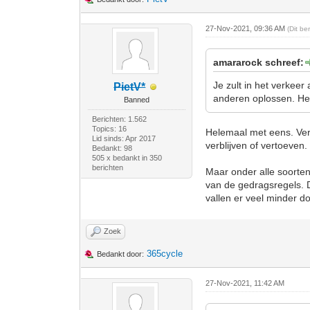
27-Nov-2021, 09:36 AM
(Dit be
amararock schreef:
Je zult in het verkee
PietV*
anderen oplossen. Het i
Banned
Berichten: 1.562
Topics: 16
Helemaal met eens. Ver
Lid sinds: Apr 2017
verblijven of vertoeven.
Bedankt: 98
505 x bedankt in 350
berichten
Maar onder alle soorte
van de gedragsregels. Da
vallen er veel minder do
Zoek
365cycle
Bedankt door:
27-Nov-2021, 11:42 AM