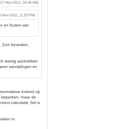
(27-Nov-2021, 09:36 AM)
6-Nov-2021, 11:55 PM)
en en fouten van
. Zich bevinden,
ch weinig aantrekken
r geen aanrijdingen en
 normatieve invloed op
 te beperken; maar de
sico-calculatie; feit is
heiden in