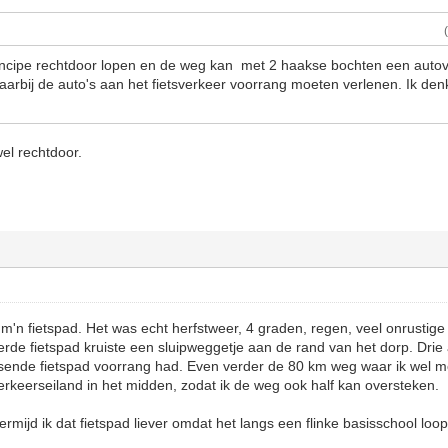
rincipe rechtdoor lopen en de weg kan met 2 haakse bochten een auto
arbij de auto's aan het fietsverkeer voorrang moeten verlenen. Ik denk
wel rechtdoor.
 m'n fietspad. Het was echt herfstweer, 4 graden, regen, veel onrustige 
rde fietspad kruiste een sluipweggetje aan de rand van het dorp. Dri
sende fietspad voorrang had. Even verder de 80 km weg waar ik wel 
verkeerseiland in het midden, zodat ik de weg ook half kan oversteken.
mijd ik dat fietspad liever omdat het langs een flinke basisschool loop