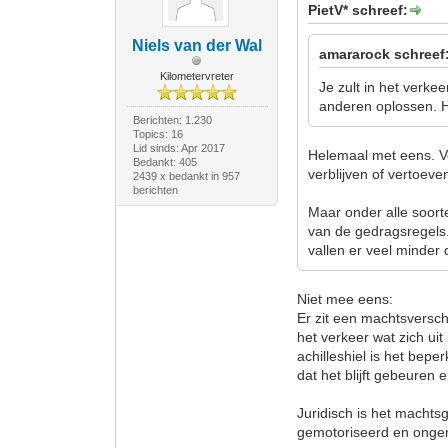
PietV* schreef:
Niels van der Wal
amararock schreef
Kilometervreter
Je zult in het verke
anderen oplossen. Het
Berichten: 1.230
Topics: 16
Lid sinds: Apr 2017
Helemaal met eens. V
Bedankt: 405
verblijven of vertoeve
2439 x bedankt in 957
berichten
Maar onder alle soor
van de gedragsregels. 
vallen er veel minder 
Niet mee eens:
Er zit een machtsversch
het verkeer wat zich uit
achilleshiel is het bepe
dat het blijft gebeuren e
Juridisch is het machtsg
gemotoriseerd en ongem