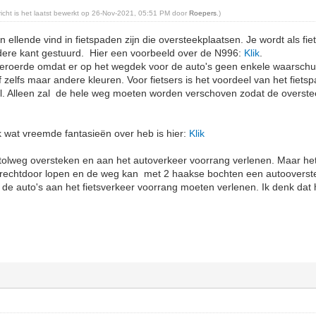
ericht is het laatst bewerkt op 26-Nov-2021, 05:51 PM door
Roepers
.)
n ellende vind in fietspaden zijn die oversteekplaatsen. Je wordt als fi
ere kant gestuurd. Hier een voorbeeld over de N996:
Klik
.
beroerde omdat er op het wegdek voor de auto's geen enkele waarschu
zelfs maar andere kleuren. Voor fietsers is het voordeel van het fiets
l. Alleen zal de hele weg moeten worden verschoven zodat de overst
 wat vreemde fantasieën over heb is hier:
Klik
 tolweg oversteken en aan het autoverkeer voorrang verlenen. Maar he
pe rechtdoor lopen en de weg kan met 2 haakse bochten een autooverst
 de auto's aan het fietsverkeer voorrang moeten verlenen. Ik denk dat 