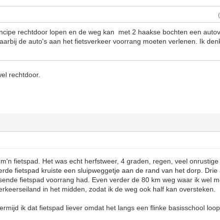
rincipe rechtdoor lopen en de weg kan met 2 haakse bochten een auto
arbij de auto's aan het fietsverkeer voorrang moeten verlenen. Ik denk
wel rechtdoor.
 m'n fietspad. Het was echt herfstweer, 4 graden, regen, veel onrustige 
rde fietspad kruiste een sluipweggetje aan de rand van het dorp. Dri
sende fietspad voorrang had. Even verder de 80 km weg waar ik wel 
verkeerseiland in het midden, zodat ik de weg ook half kan oversteken.
mijd ik dat fietspad liever omdat het langs een flinke basisschool loop