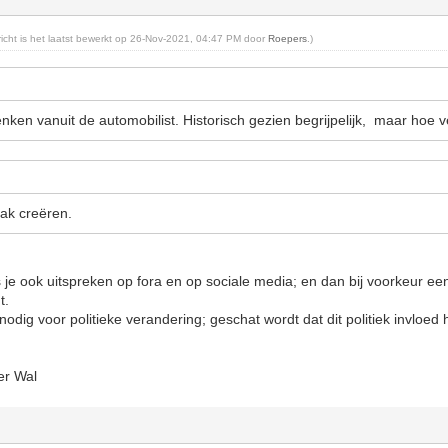
ericht is het laatst bewerkt op 26-Nov-2021, 04:47 PM door
Roepers
.)
nken vanuit de automobilist. Historisch gezien begrijpelijk, maar hoe v
vlak creëren.
s je ook uitspreken op fora en op sociale media; en dan bij voorkeur ee
t.
odig voor politieke verandering; geschat wordt dat dit politiek invloed 
er Wal