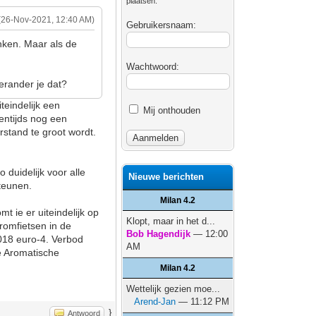
plaatsen.
(26-Nov-2021, 12:40 AM)
Gebruikersnaam:
nken. Maar als de
Wachtwoord:
erander je dat?
teindelijk een
Mij onthouden
entijds nog een
rstand te groot wordt.
 duidelijk voor alle
Nieuwe berichten
teunen.
Milan 4.2
t ie er uiteindelijk op
Klopt, maar in het d...
romfietsen in de
Bob Hagendijk
— 12:00
018 euro-4. Verbod
AM
e Aromatische
Milan 4.2
Wettelijk gezien moe...
Arend-Jan
— 11:12 PM
}
Antwoord