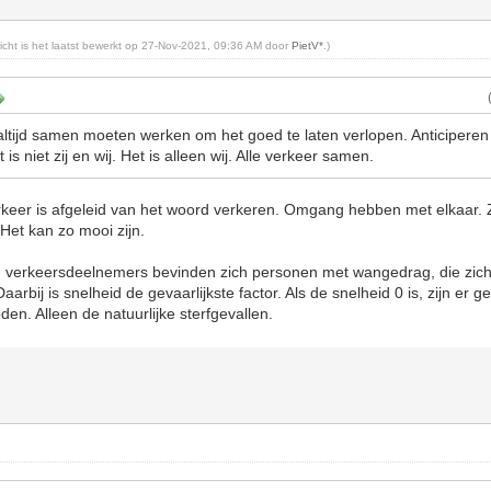
richt is het laatst bewerkt op 27-Nov-2021, 09:36 AM door
PietV*
.)
r altijd samen moeten werken om het goed te laten verlopen. Anticiperen
s niet zij en wij. Het is alleen wij. Alle verkeer samen.
keer is afgeleid van het woord verkeren. Omgang hebben met elkaar. 
 Het kan zo mooi zijn.
n verkeersdeelnemers bevinden zich personen met wangedrag, die zich
arbij is snelheid de gevaarlijkste factor. Als de snelheid 0 is, zijn er 
den. Alleen de natuurlijke sterfgevallen.