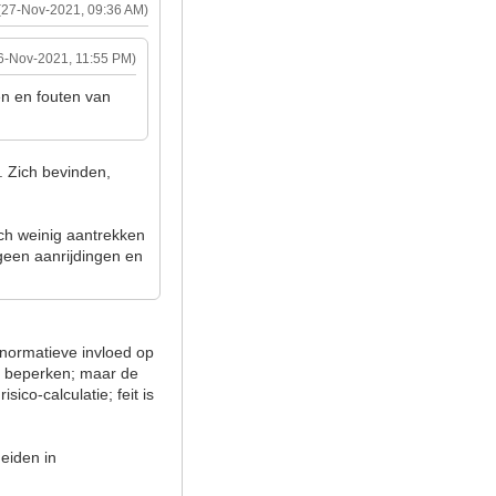
(27-Nov-2021, 09:36 AM)
6-Nov-2021, 11:55 PM)
en en fouten van
. Zich bevinden,
ch weinig aantrekken
r geen aanrijdingen en
 normatieve invloed op
 te beperken; maar de
sico-calculatie; feit is
heiden in