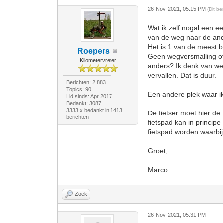
26-Nov-2021, 05:15 PM
(Dit b
Wat ik zelf nogal een ee
van de weg naar de and
Het is 1 van de meest 
Roepers
Geen wegversmalling of 
Kilometervreter
anders? Ik denk van we
vervallen. Dat is duur.
Berichten: 2.883
Topics: 90
Een andere plek waar ik
Lid sinds: Apr 2017
Bedankt: 3087
3333 x bedankt in 1413
De fietser moet hier de
berichten
fietspad kan in princi
fietspad worden waarbij
Groet,
Marco
Zoek
26-Nov-2021, 05:31 PM