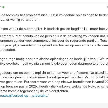
:
 de techniek het probleem niet. Er zijn voldoende oplossingen te bede
t, zal er weinig veranderen.
nken vanuit de automobilist. Historisch gezien begrijpelijk, maar hoe v
lak creëren. Met behulp van de pers en TV de bevolking zo kneden dat ui
genomen zonder veel stemmenverlies voor de regerende partijen. Tuss
n je altijd je verantwoordelijkheid afschuiven op een ander als de wee
nathouden.
gen regelmatig naar praktische oplossingen op landelijk niveau. Wel zo
lijke overheid heeft weinig zin om lokale overheden daarmee te onders
geduurd om tot een helmplicht te komen voor snorfietsers. Na uitstel kom
rs naar de rijbaan moet nu maar lokaal geregeld worden. Verbod 2 takt b
 over gesproken. Euronorm voor verkoop nieuwe bromfietsen is vanaf 2
n op benzine pas in 2025. Heerlijk die kankerverwekkende Polycyclisch
roma komt je tegemoet bij de verkeerslichten.
euws.nl/verbod-op-...p-benzine/