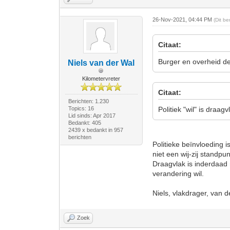
26-Nov-2021, 04:44 PM
(Dit b
Citaat:
Burger en overheid de
Niels van der Wal
Kilometervreter
Citaat:
Berichten: 1.230
Topics: 16
Politiek "wil" is draag
Lid sinds: Apr 2017
Bedankt: 405
2439 x bedankt in 957
berichten
Politieke beïnvloeding i
niet een wij-zij standpun
Draagvlak is inderdaad n
verandering wil.
Niels, vlakdrager, van d
Zoek