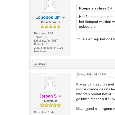
Roepers schreef:
Het fietspad kan in p
Lopopodium
het fietspad worden wa
Kilometervreter
gebeuren.
Berichten: 2.364
Topics: 35
Zo te zien liep het ooit 
Lid sinds: Apr 2017
Bedankt: 1
2089 x bedankt in 1170
berichten
Zoek
26-Nov-2021, 09:40 PM
Ik was vandaag blij met
mooie gladde geasfaltee
wachten omdat het krui
Jeroen S
gelukkig met een flink 
Moderator
Maar goed s'morgens ver
Berichten: 2.647