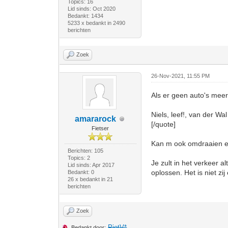
Topics: 16
Lid sinds: Oct 2020
Bedankt: 1434
5233 x bedankt in 2490
berichten
Zoek
26-Nov-2021, 11:55 PM
Als er geen auto's meer 
Niels, leef!, van der Wal
amararock
[/quote]
Fietser
Kan m ook omdraaien en d
Berichten: 105
Topics: 2
Je zult in het verkeer 
Lid sinds: Apr 2017
oplossen. Het is niet zij
Bedankt: 0
26 x bedankt in 21
berichten
Zoek
PietV*
Bedankt door: