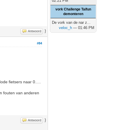
02:21 PM
vork Challenge Taifun
demonteren
De vork van de nar z...
veloc_h
— 01:46 PM
}
Antwoord
#84
de fietsers naar 0.....
 en fouten van anderen
}
Antwoord