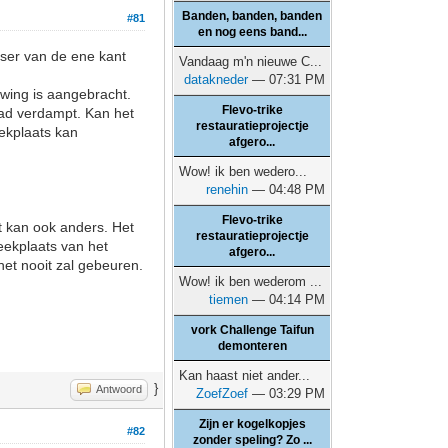
Banden, banden, banden
#81
en nog eens band...
etser van de ene kant
Vandaag m'n nieuwe C...
datakneder
— 07:31 PM
wing is aangebracht.
Flevo-trike
pad verdampt. Kan het
restauratieprojectje
eekplaats kan
afgero...
Wow! ik ben wedero...
renehin
— 04:48 PM
Flevo-trike
t kan ook anders. Het
restauratieprojectje
eekplaats van het
afgero...
het nooit zal gebeuren.
Wow! ik ben wederom ...
tiemen
— 04:14 PM
vork Challenge Taifun
demonteren
Kan haast niet ander...
}
Antwoord
ZoefZoef
— 03:29 PM
Zijn er kogelkopjes
#82
zonder speling? Zo ...