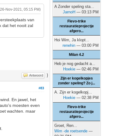
A Zonder speling sta...
(26-Nov-2021, 05:15 PM)
JarnoH
— 03:13 PM
versteekplaats van
Flevo-trike
 dat het nooit zal
restauratieprojectje
afgero...
Hoi Wim, Ja klopt...
renehin
— 03:00 PM
Milan 4.2
Heb je nog gedacht a...
Hoekie
— 02:46 PM
}
Antwoord
Zijn er kogelkopjes
zonder speling? Zo j...
#83
A. Zijn er kogelkopj...
Hoekie
— 02:38 PM
wind. En jawel, het
e auto's moesten even
Flevo-trike
moet wachten. maar
restauratieprojectje
afgero...
Groet, Ren...
t.
Wim -de roetsende
—