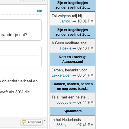
Zijn er kogelkopjes
zonder speling? Zo ...
#80
Zal volgens mij bij ...
JarnoH
— 10:01 PM
Zijn er kogelkopjes
erander je dat?
zonder speling? Zo ...
A Geen voelbare spel...
Hoekie
— 09:48 PM
Kort en krachtig:
Aangenaam!
Jeroen, bedankt voor...
LekkerDoen
— 08:54 PM
n objectief verhaal en
Banden, banden, banden
en nog eens band...
heeft als 30% die
Tsja, met een heiste...
365cycle
— 07:44 PM
Spammers
In het Nederlands ...
}
Antwoord
365cycle
— 07:41 PM