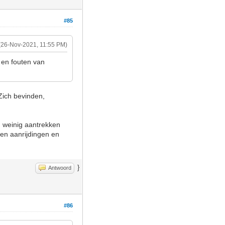
#85
(26-Nov-2021, 11:55 PM)
 en fouten van
Zich bevinden,
 weinig aantrekken
geen aanrijdingen en
}
Antwoord
#86