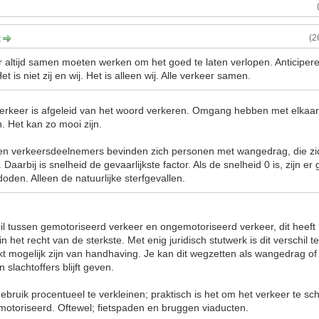
:
(2
er altijd samen moeten werken om het goed te laten verlopen. Anticiper
 is niet zij en wij. Het is alleen wij. Alle verkeer samen.
erkeer is afgeleid van het woord verkeren. Omgang hebben met elkaar
n. Het kan zo mooi zijn.
ten verkeersdeelnemers bevinden zich personen met wangedrag, die zi
Daarbij is snelheid de gevaarlijkste factor. Als de snelheid 0 is, zijn e
doden. Alleen de natuurlijke sterfgevallen.
il tussen gemotoriseerd verkeer en ongemotoriseerd verkeer, dit heeft
 in het recht van de sterkste. Met enig juridisch stutwerk is dit verschil
rkt mogelijk zijn van handhaving. Je kan dit wegzetten als wangedrag of ri
n slachtoffers blijft geven.
ebruik procentueel te verkleinen; praktisch is het om het verkeer te sc
otoriseerd. Oftewel; fietspaden en bruggen viaducten.