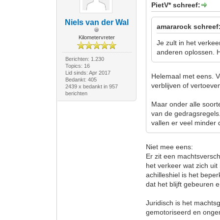
PietV* schreef:
Niels van der Wal
amararock schreef
Kilometervreter
Je zult in het verke
anderen oplossen. Het
Berichten: 1.230
Topics: 16
Lid sinds: Apr 2017
Helemaal met eens. V
Bedankt: 405
verblijven of vertoeve
2439 x bedankt in 957
berichten
Maar onder alle soor
van de gedragsregels. 
vallen er veel minder 
Niet mee eens:
Er zit een machtsversch
het verkeer wat zich uit
achilleshiel is het bepe
dat het blijft gebeuren e
Juridisch is het machtsg
gemotoriseerd en ongem