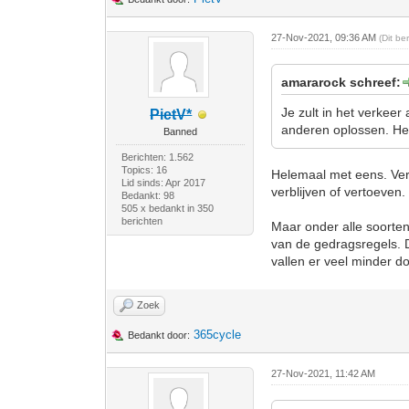
27-Nov-2021, 09:36 AM
(Dit be
amararock schreef:
Je zult in het verkee
PietV*
anderen oplossen. Het i
Banned
Berichten: 1.562
Topics: 16
Helemaal met eens. Ver
Lid sinds: Apr 2017
verblijven of vertoeven.
Bedankt: 98
505 x bedankt in 350
berichten
Maar onder alle soorte
van de gedragsregels. Da
vallen er veel minder do
Zoek
365cycle
Bedankt door:
27-Nov-2021, 11:42 AM