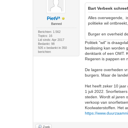
Bart Verbeek schreef
Alles overwegende, is
PietV*
politieke wil ontbreek
Banned
Berichten: 1.562
Burger en overheid de
Topics: 16
Lid sinds: Apr 2017
Politiek "wil" is draagv
Bedankt: 98
beslissing kan worden 
505 x bedankt in 350
berichten
denktank of een OMT. Ku
Regeren is pappen en 
De lagere overheden vra
burgers. Maar de lande
Het heeft zeker 10 jaar 
1 juli 2022. Snorfietse
steden. Wordt al jaren
verkoop van snorfietse
Koolwaterstoffen. Het a
https://www.duurzaamni
Zoek