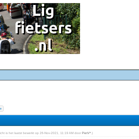
»
richt is het laatst bewerkt op 26-Nov-2021, 11:19 AM door
PietV*
.)