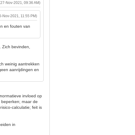
(27-Nov-2021, 09:36 AM)
6-Nov-2021, 11:55 PM)
en en fouten van
. Zich bevinden,
ch weinig aantrekken
r geen aanrijdingen en
 normatieve invloed op
 te beperken; maar de
sico-calculatie; feit is
heiden in