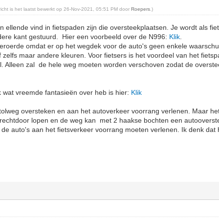
ericht is het laatst bewerkt op 26-Nov-2021, 05:51 PM door
Roepers
.)
n ellende vind in fietspaden zijn die oversteekplaatsen. Je wordt als fi
ere kant gestuurd. Hier een voorbeeld over de N996:
Klik
.
beroerde omdat er op het wegdek voor de auto's geen enkele waarschu
zelfs maar andere kleuren. Voor fietsers is het voordeel van het fiets
l. Alleen zal de hele weg moeten worden verschoven zodat de overst
 wat vreemde fantasieën over heb is hier:
Klik
 tolweg oversteken en aan het autoverkeer voorrang verlenen. Maar he
pe rechtdoor lopen en de weg kan met 2 haakse bochten een autooverst
 de auto's aan het fietsverkeer voorrang moeten verlenen. Ik denk dat 