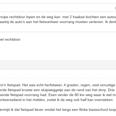
rincipe rechtdoor lopen en de weg kan met 2 haakse bochten een auto
arbij de auto's aan het fietsverkeer voorrang moeten verlenen. Ik denk
wel rechtdoor.
 m'n fietspad. Het was echt herfstweer, 4 graden, regen, veel onrustige 
rde fietspad kruiste een sluipweggetje aan de rand van het dorp. Dri
sende fietspad voorrang had. Even verder de 80 km weg waar ik wel 
verkeerseiland in het midden, zodat ik de weg ook half kan oversteken.
mijd ik dat fietspad liever omdat het langs een flinke basisschool loop