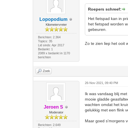
Roepers schreef:
Het fietspad kan in p
Lopopodium
het fietspad worden wa
Kilometervreter
gebeuren.
Berichten: 2.364
Topics: 35
Zo te zien liep het ooit 
Lid sinds: Apr 2017
Bedankt: 1
2089 x bedankt in 1170
berichten
Zoek
26-Nov-2021, 09:40 PM
Ik was vandaag blij met
mooie gladde geasfaltee
wachten omdat het krui
Jeroen S
gelukkig met een flink 
Moderator
Maar goed s'morgens ver
Berichten: 2.649