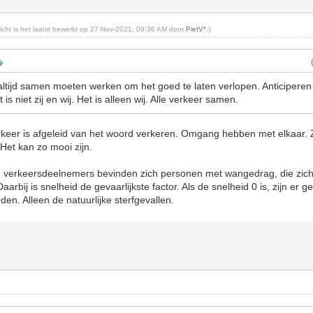
richt is het laatst bewerkt op 27-Nov-2021, 09:36 AM door
PietV*
.)
r altijd samen moeten werken om het goed te laten verlopen. Anticiperen
s niet zij en wij. Het is alleen wij. Alle verkeer samen.
keer is afgeleid van het woord verkeren. Omgang hebben met elkaar. 
 Het kan zo mooi zijn.
n verkeersdeelnemers bevinden zich personen met wangedrag, die zich
arbij is snelheid de gevaarlijkste factor. Als de snelheid 0 is, zijn er 
den. Alleen de natuurlijke sterfgevallen.