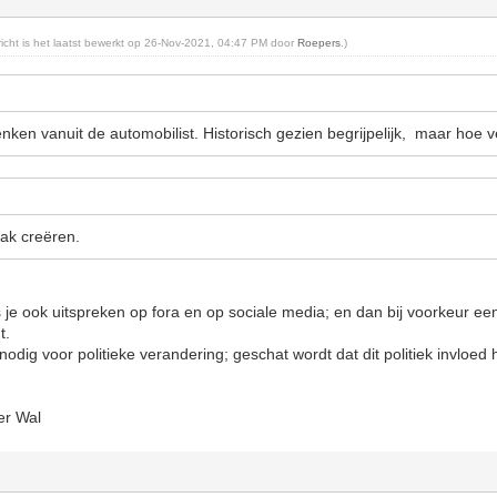
ericht is het laatst bewerkt op 26-Nov-2021, 04:47 PM door
Roepers
.)
nken vanuit de automobilist. Historisch gezien begrijpelijk, maar hoe v
vlak creëren.
s je ook uitspreken op fora en op sociale media; en dan bij voorkeur ee
t.
odig voor politieke verandering; geschat wordt dat dit politiek invloed 
er Wal