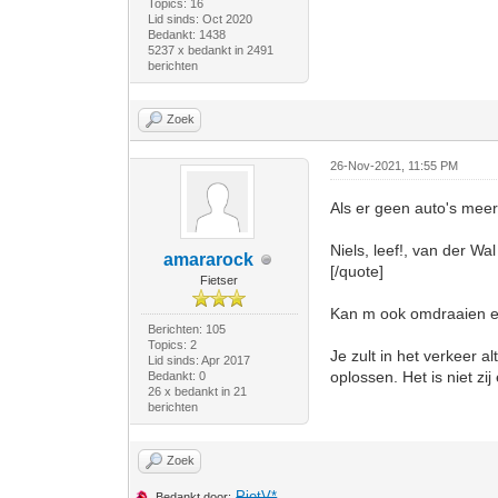
Topics: 16
Lid sinds: Oct 2020
Bedankt: 1438
5237 x bedankt in 2491
berichten
Zoek
26-Nov-2021, 11:55 PM
Als er geen auto's meer 
Niels, leef!, van der Wal
amararock
[/quote]
Fietser
Kan m ook omdraaien en d
Berichten: 105
Topics: 2
Je zult in het verkeer 
Lid sinds: Apr 2017
oplossen. Het is niet zij
Bedankt: 0
26 x bedankt in 21
berichten
Zoek
PietV*
Bedankt door: