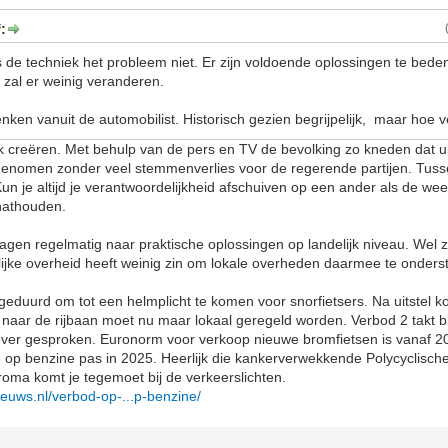
:
 de techniek het probleem niet. Er zijn voldoende oplossingen te bede
t, zal er weinig veranderen.
nken vanuit de automobilist. Historisch gezien begrijpelijk, maar hoe v
lak creëren. Met behulp van de pers en TV de bevolking zo kneden dat ui
genomen zonder veel stemmenverlies voor de regerende partijen. Tuss
n je altijd je verantwoordelijkheid afschuiven op een ander als de wee
nathouden.
gen regelmatig naar praktische oplossingen op landelijk niveau. Wel zo
lijke overheid heeft weinig zin om lokale overheden daarmee te onders
geduurd om tot een helmplicht te komen voor snorfietsers. Na uitstel kom
rs naar de rijbaan moet nu maar lokaal geregeld worden. Verbod 2 takt b
 over gesproken. Euronorm voor verkoop nieuwe bromfietsen is vanaf 2
n op benzine pas in 2025. Heerlijk die kankerverwekkende Polycyclisch
roma komt je tegemoet bij de verkeerslichten.
euws.nl/verbod-op-...p-benzine/