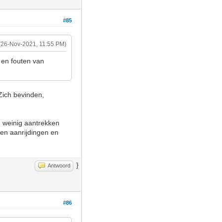
#85
(26-Nov-2021, 11:55 PM)
 en fouten van
Zich bevinden,
 weinig aantrekken
geen aanrijdingen en
}
Antwoord
#86