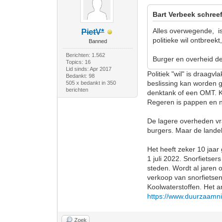
Bart Verbeek schreef
Alles overwegende, is
PietV*
politieke wil ontbreek
Banned
Berichten: 1.562
Burger en overheid de
Topics: 16
Lid sinds: Apr 2017
Politiek "wil" is draagv
Bedankt: 98
beslissing kan worden 
505 x bedankt in 350
berichten
denktank of een OMT. Ku
Regeren is pappen en 
De lagere overheden vra
burgers. Maar de lande
Het heeft zeker 10 jaar 
1 juli 2022. Snorfietse
steden. Wordt al jaren
verkoop van snorfietse
Koolwaterstoffen. Het a
https://www.duurzaamni
Zoek