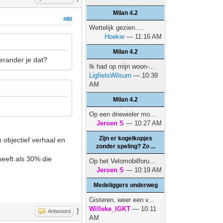
Milan 4.2
#80
Wettelijk gezien.....
Hoekie
— 11:16 AM
Milan 4.2
erander je dat?
Ik had op mijn woon-...
LigfietsWilsum
— 10:39
AM
Milan 4.2
Op een driewieler mo...
Jeroen S
— 10:27 AM
Zijn er kogelkopjes
n objectief verhaal en
zonder speling? Zo ...
heeft als 30% die
Op het Velomobilforu...
Jeroen S
— 10:19 AM
Medeliggers onderweg
Gisteren, weer een v...
Willeke_IGKT
— 10:11
}
Antwoord
AM