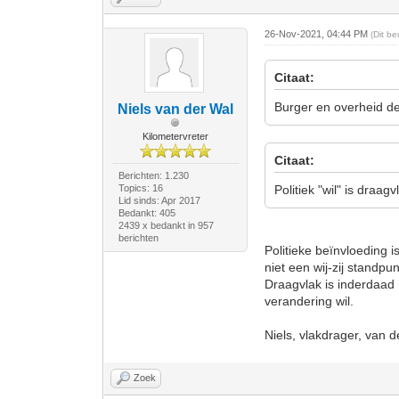
26-Nov-2021, 04:44 PM
(Dit b
Citaat:
Burger en overheid de
Niels van der Wal
Kilometervreter
Citaat:
Berichten: 1.230
Topics: 16
Politiek "wil" is draag
Lid sinds: Apr 2017
Bedankt: 405
2439 x bedankt in 957
berichten
Politieke beïnvloeding i
niet een wij-zij standpun
Draagvlak is inderdaad n
verandering wil.
Niels, vlakdrager, van d
Zoek