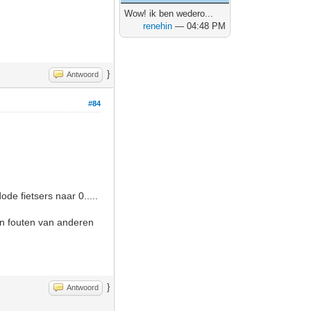
Wow! ik ben wedero...
renehin
— 04:48 PM
}
Antwoord
#84
de fietsers naar 0.....
 en fouten van anderen
}
Antwoord