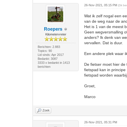
26-Nov-2021, 05:15 PM
(Dit b
Wat ik zelf nogal een ee
van de weg naar de and
Het is 1 van de meest 
Roepers
Geen wegversmalling of 
Kilometervreter
anders? Ik denk van we
vervallen. Dat is duur.
Berichten: 2.883
Topics: 90
Een andere plek waar ik
Lid sinds: Apr 2017
Bedankt: 3087
3333 x bedankt in 1413
De fietser moet hier de
berichten
fietspad kan in princi
fietspad worden waarbij
Groet,
Marco
Zoek
26-Nov-2021, 05:31 PM