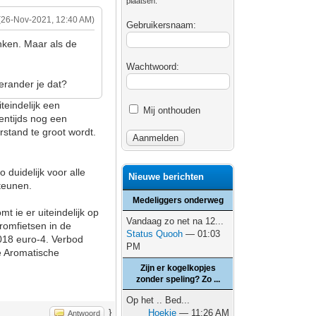
plaatsen.
(26-Nov-2021, 12:40 AM)
Gebruikersnaam:
nken. Maar als de
Wachtwoord:
erander je dat?
teindelijk een
Mij onthouden
entijds nog een
rstand te groot wordt.
 duidelijk voor alle
Nieuwe berichten
teunen.
Medeliggers onderweg
t ie er uiteindelijk op
Vandaag zo net na 12...
romfietsen in de
Status Quooh
— 01:03
018 euro-4. Verbod
PM
e Aromatische
Zijn er kogelkopjes
zonder speling? Zo ...
Op het .. Bed...
}
Hoekie
— 11:26 AM
Antwoord