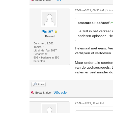
27-Nov-2021, 09:36 AM
(Dit be
amararock schreef:
Je zult in het verkee
PietV*
anderen oplossen. Het i
Banned
Berichten: 1.562
Topics: 16
Helemaal met eens. Ver
Lid sinds: Apr 2017
verblijven of vertoeven.
Bedankt: 98
505 x bedankt in 350
berichten
Maar onder alle soorte
van de gedragsregels. Da
vallen er veel minder do
Zoek
365cycle
Bedankt door:
27-Nov-2021, 11:42 AM