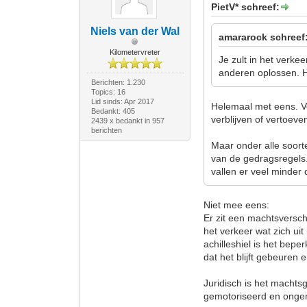
PietV* schreef:
Niels van der Wal
amararock schreef
Kilometervreter
Je zult in het verke
anderen oplossen. Het
Berichten: 1.230
Topics: 16
Lid sinds: Apr 2017
Helemaal met eens. V
Bedankt: 405
verblijven of vertoeve
2439 x bedankt in 957
berichten
Maar onder alle soor
van de gedragsregels. 
vallen er veel minder 
Niet mee eens:
Er zit een machtsversch
het verkeer wat zich uit
achilleshiel is het bepe
dat het blijft gebeuren e
Juridisch is het machtsg
gemotoriseerd en ongem