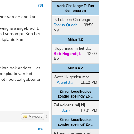
#81
vork Challenge Taifun
demonteren
etser van de ene kant
Ik heb een Challenge...
Status Quooh
— 08:56
wing is aangebracht.
AM
pad verdampt. Kan het
eekplaats kan
Milan 4.2
Klopt, maar in het d...
Bob Hagendijk
— 12:00
AM
t kan ook anders. Het
Milan 4.2
eekplaats van het
Wettelijk gezien moe...
het nooit zal gebeuren.
Arend-Jan
— 11:12 PM
Zijn er kogelkopjes
zonder speling? Zo ...
Zal volgens mij bij ...
JarnoH
— 10:01 PM
}
Antwoord
Zijn er kogelkopjes
zonder speling? Zo ...
#82
A Geen voelbare spel...