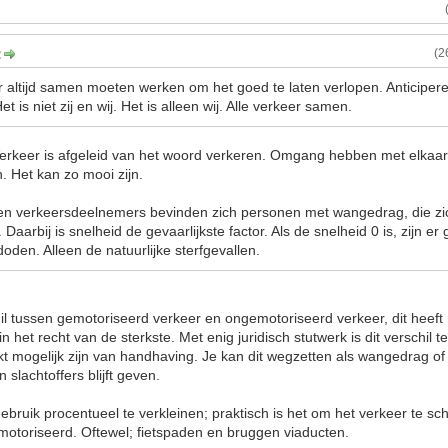
:
(2
er altijd samen moeten werken om het goed te laten verlopen. Anticiper
 is niet zij en wij. Het is alleen wij. Alle verkeer samen.
erkeer is afgeleid van het woord verkeren. Omgang hebben met elkaar
n. Het kan zo mooi zijn.
ten verkeersdeelnemers bevinden zich personen met wangedrag, die zi
Daarbij is snelheid de gevaarlijkste factor. Als de snelheid 0 is, zijn e
doden. Alleen de natuurlijke sterfgevallen.
il tussen gemotoriseerd verkeer en ongemotoriseerd verkeer, dit heeft
 in het recht van de sterkste. Met enig juridisch stutwerk is dit verschil
rkt mogelijk zijn van handhaving. Je kan dit wegzetten als wangedrag of ri
n slachtoffers blijft geven.
ebruik procentueel te verkleinen; praktisch is het om het verkeer te sc
otoriseerd. Oftewel; fietspaden en bruggen viaducten.