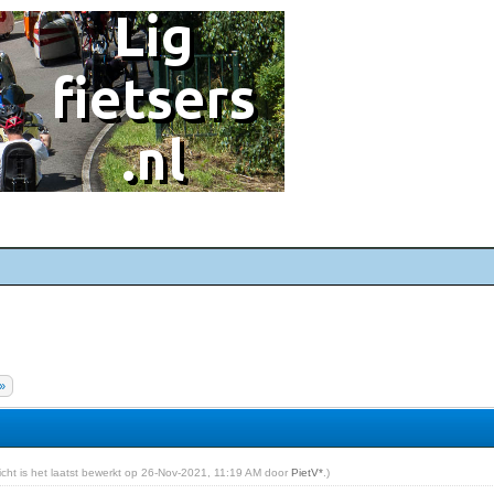
»
richt is het laatst bewerkt op 26-Nov-2021, 11:19 AM door
PietV*
.)