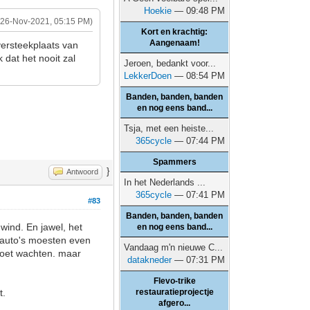
Hoekie
— 09:48 PM
(26-Nov-2021, 05:15 PM)
Kort en krachtig:
Aangenaam!
versteekplaats van
 dat het nooit zal
Jeroen, bedankt voor...
LekkerDoen
— 08:54 PM
Banden, banden, banden
en nog eens band...
Tsja, met een heiste...
365cycle
— 07:44 PM
Spammers
}
Antwoord
In het Nederlands ...
365cycle
— 07:41 PM
#83
Banden, banden, banden
wind. En jawel, het
en nog eens band...
e auto's moesten even
Vandaag m'n nieuwe C...
moet wachten. maar
datakneder
— 07:31 PM
Flevo-trike
t.
restauratieprojectje
afgero...