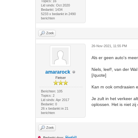
Topics: 16
Lid sinds: Oct 2020
Bedankt: 1434
5233 x bedankt in 2490
berichten
Zoek
26-Nov-2021, 11:55 PM
Als er geen auto's meer 
Niels, leef!, van der Wal
amararock
[/quote]
Fietser
Kan m ook omdraaien en d
Berichten: 105
Topics: 2
Je zult in het verkeer 
Lid sinds: Apr 2017
oplossen. Het is niet zij
Bedankt: 0
26 x bedankt in 21
berichten
Zoek
PietV*
Bedankt door: