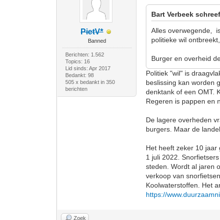
Bart Verbeek schreef
Alles overwegende, is
PietV*
politieke wil ontbreek
Banned
Berichten: 1.562
Burger en overheid de
Topics: 16
Lid sinds: Apr 2017
Politiek "wil" is draagv
Bedankt: 98
beslissing kan worden 
505 x bedankt in 350
berichten
denktank of een OMT. Ku
Regeren is pappen en 
De lagere overheden vra
burgers. Maar de lande
Het heeft zeker 10 jaar 
1 juli 2022. Snorfietse
steden. Wordt al jaren
verkoop van snorfietse
Koolwaterstoffen. Het a
https://www.duurzaamni
Zoek