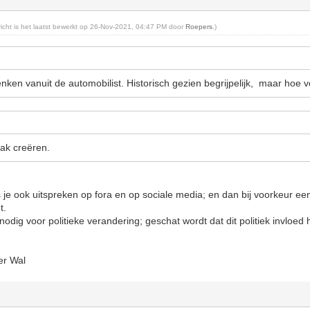
ericht is het laatst bewerkt op 26-Nov-2021, 04:47 PM door
Roepers
.)
nken vanuit de automobilist. Historisch gezien begrijpelijk, maar hoe v
vlak creëren.
s je ook uitspreken op fora en op sociale media; en dan bij voorkeur ee
t.
odig voor politieke verandering; geschat wordt dat dit politiek invloed 
er Wal