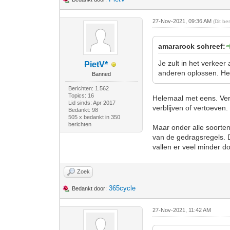
27-Nov-2021, 09:36 AM
(Dit be
amararock schreef:
Je zult in het verkee
PietV*
anderen oplossen. Het i
Banned
Berichten: 1.562
Topics: 16
Helemaal met eens. Ver
Lid sinds: Apr 2017
verblijven of vertoeven.
Bedankt: 98
505 x bedankt in 350
berichten
Maar onder alle soorte
van de gedragsregels. Da
vallen er veel minder do
Zoek
365cycle
Bedankt door:
27-Nov-2021, 11:42 AM