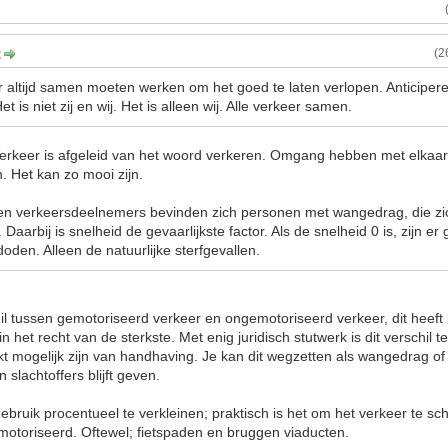
:
(2
er altijd samen moeten werken om het goed te laten verlopen. Anticiper
 is niet zij en wij. Het is alleen wij. Alle verkeer samen.
erkeer is afgeleid van het woord verkeren. Omgang hebben met elkaar
n. Het kan zo mooi zijn.
ten verkeersdeelnemers bevinden zich personen met wangedrag, die zi
Daarbij is snelheid de gevaarlijkste factor. Als de snelheid 0 is, zijn e
doden. Alleen de natuurlijke sterfgevallen.
il tussen gemotoriseerd verkeer en ongemotoriseerd verkeer, dit heeft
 in het recht van de sterkste. Met enig juridisch stutwerk is dit verschil
rkt mogelijk zijn van handhaving. Je kan dit wegzetten als wangedrag of ri
n slachtoffers blijft geven.
ebruik procentueel te verkleinen; praktisch is het om het verkeer te sc
otoriseerd. Oftewel; fietspaden en bruggen viaducten.