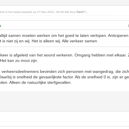
richt is het laatst bewerkt op 27-Nov-2021, 09:36 AM door
PietV*
.)
r altijd samen moeten werken om het goed te laten verlopen. Anticiperen
s niet zij en wij. Het is alleen wij. Alle verkeer samen.
keer is afgeleid van het woord verkeren. Omgang hebben met elkaar. 
 Het kan zo mooi zijn.
n verkeersdeelnemers bevinden zich personen met wangedrag, die zich
arbij is snelheid de gevaarlijkste factor. Als de snelheid 0 is, zijn er 
den. Alleen de natuurlijke sterfgevallen.