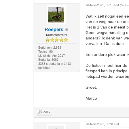
26-Nov-2021, 05:15 PM
(Dit b
Wat ik zelf nogal een ee
van de weg naar de and
Het is 1 van de meest 
Roepers
Geen wegversmalling of 
Kilometervreter
anders? Ik denk van we
vervallen. Dat is duur.
Berichten: 2.883
Topics: 90
Een andere plek waar ik
Lid sinds: Apr 2017
Bedankt: 3087
3333 x bedankt in 1413
De fietser moet hier de
berichten
fietspad kan in princi
fietspad worden waarbij
Groet,
Marco
Zoek
26-Nov-2021, 05:31 PM