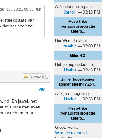
A Zonder speling sta...
(26-Nov-2021, 05:15 PM)
JarnoH
— 03:13 PM
versteekplaats van
Flevo-trike
 dat het nooit zal
restauratieprojectje
afgero...
Hoi Wim, Ja klopt...
renehin
— 03:00 PM
Milan 4.2
Heb je nog gedacht a...
Hoekie
— 02:46 PM
}
Antwoord
Zijn er kogelkopjes
zonder speling? Zo j...
#83
A. Zijn er kogelkopj...
Hoekie
— 02:38 PM
wind. En jawel, het
e auto's moesten even
Flevo-trike
moet wachten. maar
restauratieprojectje
afgero...
Groet, Ren...
t.
Wim -de roetsende
—