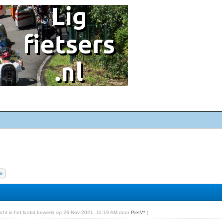
»
richt is het laatst bewerkt op 26-Nov-2021, 11:19 AM door
PietV*
.)