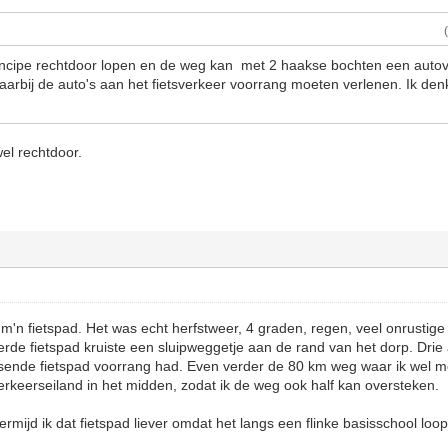
rincipe rechtdoor lopen en de weg kan met 2 haakse bochten een auto
arbij de auto's aan het fietsverkeer voorrang moeten verlenen. Ik denk
wel rechtdoor.
 m'n fietspad. Het was echt herfstweer, 4 graden, regen, veel onrustige 
rde fietspad kruiste een sluipweggetje aan de rand van het dorp. Dri
sende fietspad voorrang had. Even verder de 80 km weg waar ik wel 
verkeerseiland in het midden, zodat ik de weg ook half kan oversteken.
mijd ik dat fietspad liever omdat het langs een flinke basisschool loop