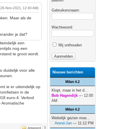
plaatsen.
(26-Nov-2021, 12:40 AM)
Gebruikersnaam:
nken. Maar als de
Wachtwoord:
erander je dat?
teindelijk een
Mij onthouden
entijds nog een
rstand te groot wordt.
 duidelijk voor alle
Nieuwe berichten
teunen.
Milan 4.2
t ie er uiteindelijk op
Klopt, maar in het d...
romfietsen in de
Bob Hagendijk
— 12:00
018 euro-4. Verbod
AM
e Aromatische
Milan 4.2
Wettelijk gezien moe...
Arend-Jan
— 11:12 PM
}
Antwoord