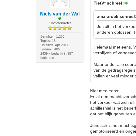
PietV* schreef:
Niels van der Wal
amararock schreef
Kilometervreter
Je zult in het verke
anderen oplossen. Het
Berichten: 1.230
Topics: 16
Lid sinds: Apr 2017
Helemaal met eens. V
Bedankt: 405
verblijven of vertoeve
2439 x bedankt in 957
berichten
Maar onder alle soor
van de gedragsregels. 
vallen er veel minder 
Niet mee eens:
Er zit een machtsversch
het verkeer wat zich uit
achilleshiel is het bepe
dat het blijft gebeuren e
Juridisch is het machtsg
gemotoriseerd en ongem