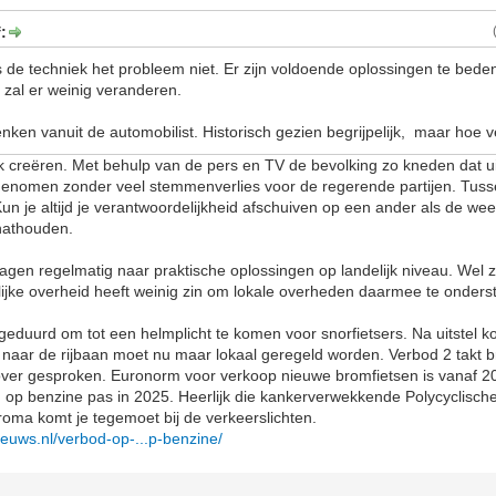
:
 de techniek het probleem niet. Er zijn voldoende oplossingen te bede
t, zal er weinig veranderen.
nken vanuit de automobilist. Historisch gezien begrijpelijk, maar hoe v
lak creëren. Met behulp van de pers en TV de bevolking zo kneden dat ui
genomen zonder veel stemmenverlies voor de regerende partijen. Tuss
n je altijd je verantwoordelijkheid afschuiven op een ander als de wee
nathouden.
gen regelmatig naar praktische oplossingen op landelijk niveau. Wel zo
lijke overheid heeft weinig zin om lokale overheden daarmee te onders
geduurd om tot een helmplicht te komen voor snorfietsers. Na uitstel kom
rs naar de rijbaan moet nu maar lokaal geregeld worden. Verbod 2 takt b
 over gesproken. Euronorm voor verkoop nieuwe bromfietsen is vanaf 2
n op benzine pas in 2025. Heerlijk die kankerverwekkende Polycyclisch
roma komt je tegemoet bij de verkeerslichten.
euws.nl/verbod-op-...p-benzine/