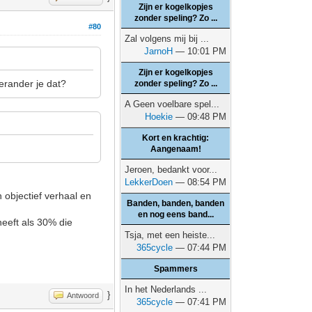
Zijn er kogelkopjes
zonder speling? Zo ...
#80
Zal volgens mij bij ...
JarnoH
— 10:01 PM
Zijn er kogelkopjes
erander je dat?
zonder speling? Zo ...
A Geen voelbare spel...
Hoekie
— 09:48 PM
Kort en krachtig:
Aangenaam!
Jeroen, bedankt voor...
LekkerDoen
— 08:54 PM
n objectief verhaal en
Banden, banden, banden
en nog eens band...
heeft als 30% die
Tsja, met een heiste...
365cycle
— 07:44 PM
Spammers
In het Nederlands ...
}
Antwoord
365cycle
— 07:41 PM