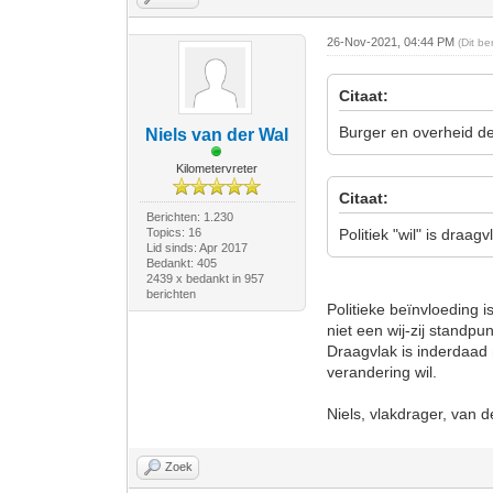
26-Nov-2021, 04:44 PM
(Dit b
Citaat:
Burger en overheid de
Niels van der Wal
Kilometervreter
Citaat:
Berichten: 1.230
Topics: 16
Politiek "wil" is draag
Lid sinds: Apr 2017
Bedankt: 405
2439 x bedankt in 957
berichten
Politieke beïnvloeding i
niet een wij-zij standpun
Draagvlak is inderdaad n
verandering wil.
Niels, vlakdrager, van d
Zoek