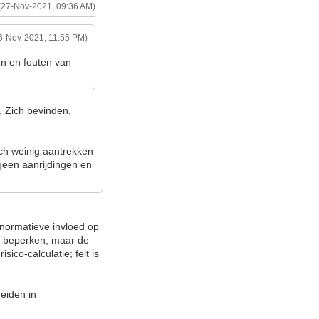
(27-Nov-2021, 09:36 AM)
6-Nov-2021, 11:55 PM)
en en fouten van
. Zich bevinden,
ch weinig aantrekken
r geen aanrijdingen en
 normatieve invloed op
 te beperken; maar de
sico-calculatie; feit is
heiden in