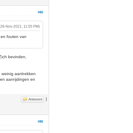
#85
(26-Nov-2021, 11:55 PM)
 en fouten van
Zich bevinden,
 weinig aantrekken
geen aanrijdingen en
}
Antwoord
#86