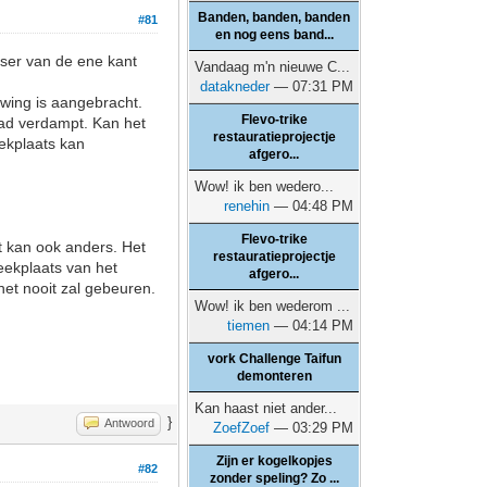
Banden, banden, banden
#81
en nog eens band...
etser van de ene kant
Vandaag m'n nieuwe C...
datakneder
— 07:31 PM
wing is aangebracht.
Flevo-trike
pad verdampt. Kan het
restauratieprojectje
eekplaats kan
afgero...
Wow! ik ben wedero...
renehin
— 04:48 PM
Flevo-trike
t kan ook anders. Het
restauratieprojectje
eekplaats van het
afgero...
het nooit zal gebeuren.
Wow! ik ben wederom ...
tiemen
— 04:14 PM
vork Challenge Taifun
demonteren
Kan haast niet ander...
}
Antwoord
ZoefZoef
— 03:29 PM
Zijn er kogelkopjes
#82
zonder speling? Zo ...