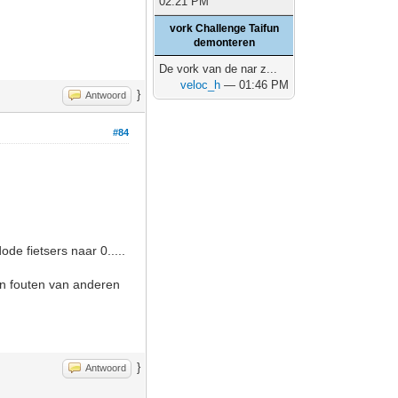
02:21 PM
vork Challenge Taifun
demonteren
De vork van de nar z...
veloc_h
— 01:46 PM
}
Antwoord
#84
de fietsers naar 0.....
 en fouten van anderen
}
Antwoord