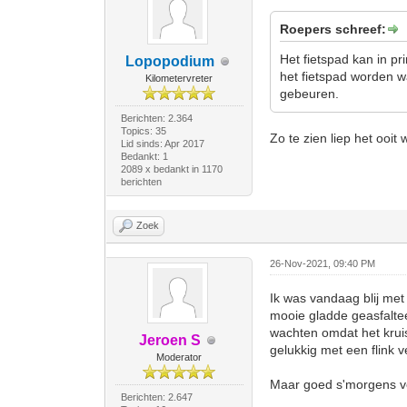
Roepers schreef:
Het fietspad kan in p
Lopopodium
het fietspad worden wa
Kilometervreter
gebeuren.
Berichten: 2.364
Topics: 35
Zo te zien liep het ooit 
Lid sinds: Apr 2017
Bedankt: 1
2089 x bedankt in 1170
berichten
Zoek
26-Nov-2021, 09:40 PM
Ik was vandaag blij met
mooie gladde geasfaltee
wachten omdat het krui
Jeroen S
gelukkig met een flink 
Moderator
Maar goed s'morgens ver
Berichten: 2.647