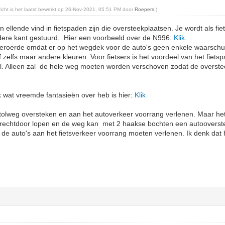
ericht is het laatst bewerkt op 26-Nov-2021, 05:51 PM door
Roepers
.)
n ellende vind in fietspaden zijn die oversteekplaatsen. Je wordt als fi
ere kant gestuurd. Hier een voorbeeld over de N996:
Klik
.
beroerde omdat er op het wegdek voor de auto's geen enkele waarschu
zelfs maar andere kleuren. Voor fietsers is het voordeel van het fiets
l. Alleen zal de hele weg moeten worden verschoven zodat de overst
 wat vreemde fantasieën over heb is hier:
Klik
 tolweg oversteken en aan het autoverkeer voorrang verlenen. Maar he
pe rechtdoor lopen en de weg kan met 2 haakse bochten een autooverst
 de auto's aan het fietsverkeer voorrang moeten verlenen. Ik denk dat 