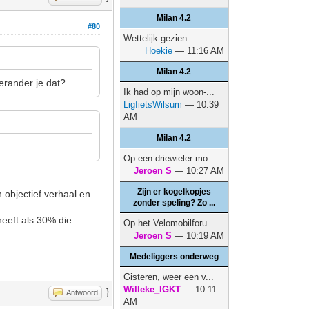
Milan 4.2
#80
Wettelijk gezien.....
Hoekie
— 11:16 AM
Milan 4.2
erander je dat?
Ik had op mijn woon-...
LigfietsWilsum
— 10:39
AM
Milan 4.2
Op een driewieler mo...
Jeroen S
— 10:27 AM
Zijn er kogelkopjes
n objectief verhaal en
zonder speling? Zo ...
heeft als 30% die
Op het Velomobilforu...
Jeroen S
— 10:19 AM
Medeliggers onderweg
Gisteren, weer een v...
Willeke_IGKT
— 10:11
}
Antwoord
AM