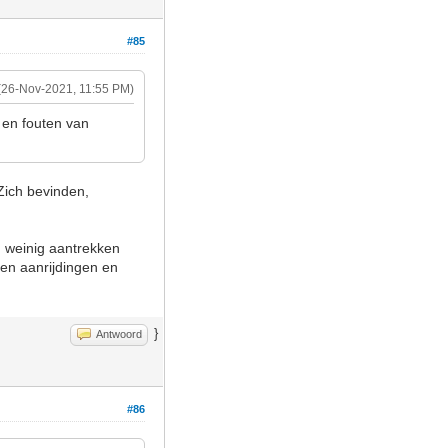
#85
(26-Nov-2021, 11:55 PM)
 en fouten van
Zich bevinden,
 weinig aantrekken
geen aanrijdingen en
}
Antwoord
#86