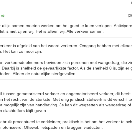
:
(2
er altijd samen moeten werken om het goed te laten verlopen. Anticiper
 is niet zij en wij. Het is alleen wij. Alle verkeer samen.
erkeer is afgeleid van het woord verkeren. Omgang hebben met elkaar
n. Het kan zo mooi zijn.
ten verkeersdeelnemers bevinden zich personen met wangedrag, die zi
Daarbij is snelheid de gevaarlijkste factor. Als de snelheid 0 is, zijn e
doden. Alleen de natuurlijke sterfgevallen.
il tussen gemotoriseerd verkeer en ongemotoriseerd verkeer, dit heeft
 in het recht van de sterkste. Met enig juridisch stutwerk is dit verschil
rkt mogelijk zijn van handhaving. Je kan dit wegzetten als wangedrag of ri
n slachtoffers blijft geven.
ebruik procentueel te verkleinen; praktisch is het om het verkeer te sc
otoriseerd. Oftewel; fietspaden en bruggen viaducten.