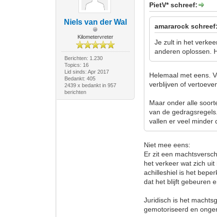
PietV* schreef:
Niels van der Wal
amararock schreef
Kilometervreter
Je zult in het verke
anderen oplossen. Het
Berichten: 1.230
Topics: 16
Lid sinds: Apr 2017
Helemaal met eens. V
Bedankt: 405
verblijven of vertoeve
2439 x bedankt in 957
berichten
Maar onder alle soor
van de gedragsregels. 
vallen er veel minder 
Niet mee eens:
Er zit een machtsversch
het verkeer wat zich uit
achilleshiel is het bepe
dat het blijft gebeuren e
Juridisch is het machtsg
gemotoriseerd en ongem