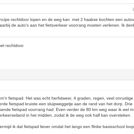
rincipe rechtdoor lopen en de weg kan met 2 haakse bochten een auto
arbij de auto's aan het fietsverkeer voorrang moeten verlenen. Ik denk
wel rechtdoor.
 m'n fietspad. Het was echt herfstweer, 4 graden, regen, veel onrustige 
rde fietspad kruiste een sluipweggetje aan de rand van het dorp. Dri
sende fietspad voorrang had. Even verder de 80 km weg waar ik wel 
verkeerseiland in het midden, zodat ik de weg ook half kan oversteken.
mijd ik dat fietspad liever omdat het langs een flinke basisschool loop