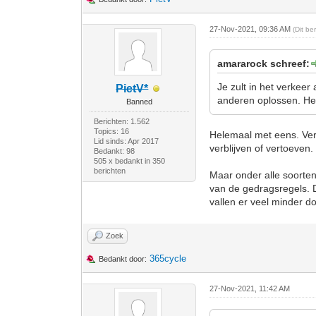
27-Nov-2021, 09:36 AM
(Dit be
amararock schreef:
Je zult in het verkee
PietV*
anderen oplossen. Het i
Banned
Berichten: 1.562
Topics: 16
Helemaal met eens. Ver
Lid sinds: Apr 2017
verblijven of vertoeven.
Bedankt: 98
505 x bedankt in 350
berichten
Maar onder alle soorte
van de gedragsregels. Da
vallen er veel minder do
Zoek
365cycle
Bedankt door:
27-Nov-2021, 11:42 AM