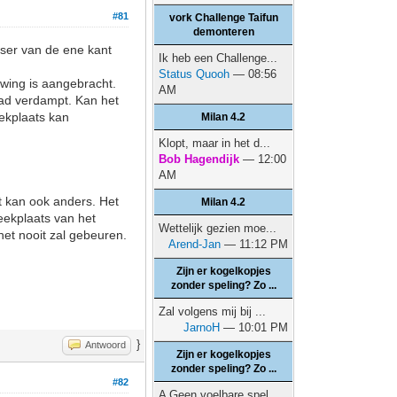
#81
vork Challenge Taifun
demonteren
etser van de ene kant
Ik heb een Challenge...
Status Quooh
— 08:56
wing is aangebracht.
AM
pad verdampt. Kan het
eekplaats kan
Milan 4.2
Klopt, maar in het d...
Bob Hagendijk
— 12:00
AM
t kan ook anders. Het
Milan 4.2
eekplaats van het
Wettelijk gezien moe...
het nooit zal gebeuren.
Arend-Jan
— 11:12 PM
Zijn er kogelkopjes
zonder speling? Zo ...
Zal volgens mij bij ...
JarnoH
— 10:01 PM
}
Antwoord
Zijn er kogelkopjes
zonder speling? Zo ...
#82
A Geen voelbare spel...