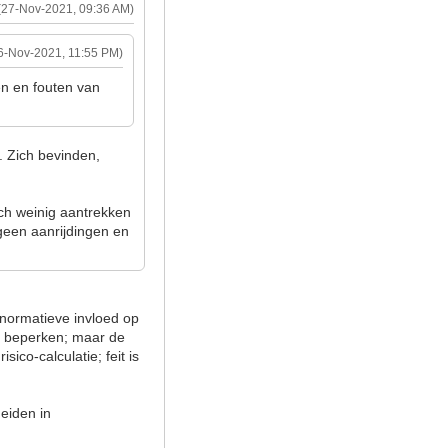
(27-Nov-2021, 09:36 AM)
6-Nov-2021, 11:55 PM)
en en fouten van
. Zich bevinden,
ch weinig aantrekken
r geen aanrijdingen en
 normatieve invloed op
 te beperken; maar de
sico-calculatie; feit is
heiden in