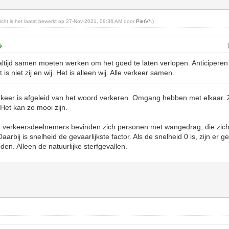
richt is het laatst bewerkt op 27-Nov-2021, 09:36 AM door
PietV*
.)
r altijd samen moeten werken om het goed te laten verlopen. Anticiperen
s niet zij en wij. Het is alleen wij. Alle verkeer samen.
keer is afgeleid van het woord verkeren. Omgang hebben met elkaar. 
 Het kan zo mooi zijn.
n verkeersdeelnemers bevinden zich personen met wangedrag, die zich
arbij is snelheid de gevaarlijkste factor. Als de snelheid 0 is, zijn er 
den. Alleen de natuurlijke sterfgevallen.