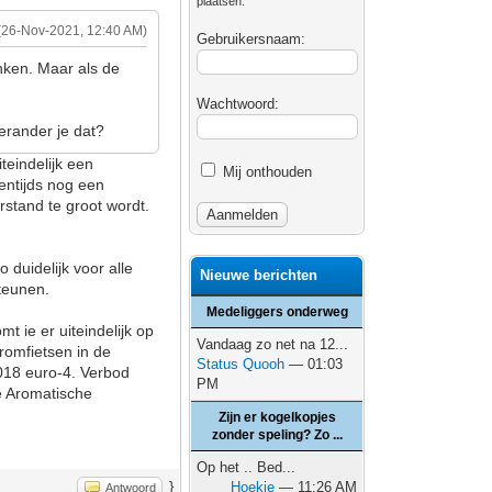
plaatsen.
(26-Nov-2021, 12:40 AM)
Gebruikersnaam:
nken. Maar als de
Wachtwoord:
erander je dat?
teindelijk een
Mij onthouden
entijds nog een
rstand te groot wordt.
 duidelijk voor alle
Nieuwe berichten
teunen.
Medeliggers onderweg
t ie er uiteindelijk op
Vandaag zo net na 12...
romfietsen in de
Status Quooh
— 01:03
018 euro-4. Verbod
PM
e Aromatische
Zijn er kogelkopjes
zonder speling? Zo ...
Op het .. Bed...
}
Hoekie
— 11:26 AM
Antwoord