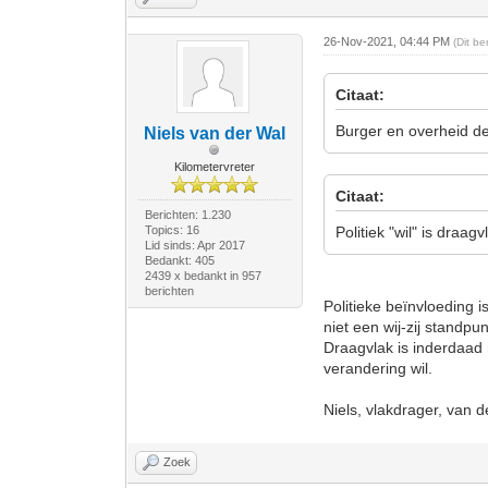
26-Nov-2021, 04:44 PM
(Dit b
Citaat:
Burger en overheid de
Niels van der Wal
Kilometervreter
Citaat:
Berichten: 1.230
Topics: 16
Politiek "wil" is draag
Lid sinds: Apr 2017
Bedankt: 405
2439 x bedankt in 957
berichten
Politieke beïnvloeding i
niet een wij-zij standpun
Draagvlak is inderdaad n
verandering wil.
Niels, vlakdrager, van d
Zoek