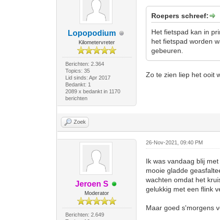
Roepers schreef:
Het fietspad kan in p
Lopopodium
het fietspad worden wa
Kilometervreter
gebeuren.
Berichten: 2.364
Topics: 35
Zo te zien liep het ooit 
Lid sinds: Apr 2017
Bedankt: 1
2089 x bedankt in 1170
berichten
Zoek
26-Nov-2021, 09:40 PM
Ik was vandaag blij met
mooie gladde geasfaltee
wachten omdat het krui
Jeroen S
gelukkig met een flink 
Moderator
Maar goed s'morgens ver
Berichten: 2.649