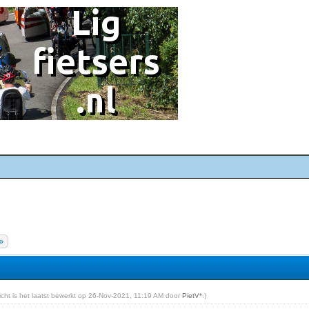
»
richt is het laatst bewerkt op 26-Nov-2021, 11:19 AM door
PietV*
.)