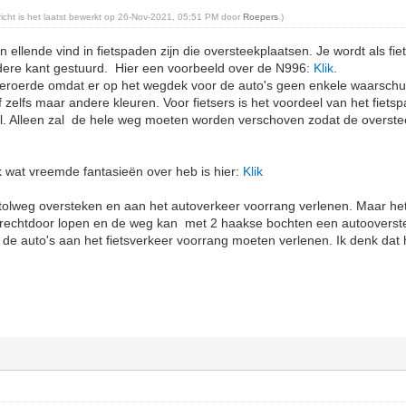
ericht is het laatst bewerkt op 26-Nov-2021, 05:51 PM door
Roepers
.)
n ellende vind in fietspaden zijn die oversteekplaatsen. Je wordt als fi
ere kant gestuurd. Hier een voorbeeld over de N996:
Klik
.
beroerde omdat er op het wegdek voor de auto's geen enkele waarschu
zelfs maar andere kleuren. Voor fietsers is het voordeel van het fiets
l. Alleen zal de hele weg moeten worden verschoven zodat de overst
 wat vreemde fantasieën over heb is hier:
Klik
 tolweg oversteken en aan het autoverkeer voorrang verlenen. Maar he
pe rechtdoor lopen en de weg kan met 2 haakse bochten een autooverst
 de auto's aan het fietsverkeer voorrang moeten verlenen. Ik denk dat 