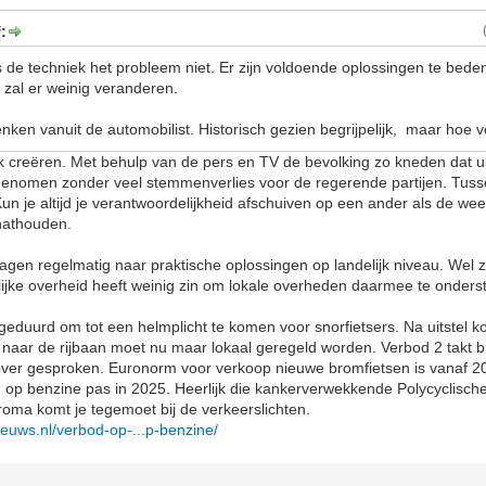
:
 de techniek het probleem niet. Er zijn voldoende oplossingen te bede
t, zal er weinig veranderen.
nken vanuit de automobilist. Historisch gezien begrijpelijk, maar hoe v
lak creëren. Met behulp van de pers en TV de bevolking zo kneden dat ui
genomen zonder veel stemmenverlies voor de regerende partijen. Tuss
n je altijd je verantwoordelijkheid afschuiven op een ander als de wee
nathouden.
gen regelmatig naar praktische oplossingen op landelijk niveau. Wel zo
lijke overheid heeft weinig zin om lokale overheden daarmee te onders
geduurd om tot een helmplicht te komen voor snorfietsers. Na uitstel kom
rs naar de rijbaan moet nu maar lokaal geregeld worden. Verbod 2 takt b
 over gesproken. Euronorm voor verkoop nieuwe bromfietsen is vanaf 2
n op benzine pas in 2025. Heerlijk die kankerverwekkende Polycyclisch
roma komt je tegemoet bij de verkeerslichten.
euws.nl/verbod-op-...p-benzine/