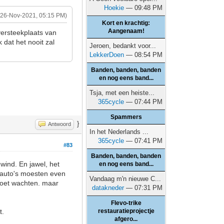
Hoekie
— 09:48 PM
(26-Nov-2021, 05:15 PM)
Kort en krachtig:
Aangenaam!
versteekplaats van
 dat het nooit zal
Jeroen, bedankt voor...
LekkerDoen
— 08:54 PM
Banden, banden, banden
en nog eens band...
Tsja, met een heiste...
365cycle
— 07:44 PM
Spammers
}
Antwoord
In het Nederlands ...
365cycle
— 07:41 PM
#83
Banden, banden, banden
wind. En jawel, het
en nog eens band...
e auto's moesten even
Vandaag m'n nieuwe C...
moet wachten. maar
datakneder
— 07:31 PM
Flevo-trike
t.
restauratieprojectje
afgero...