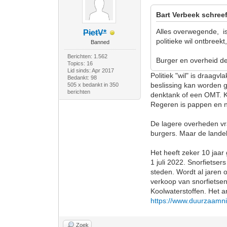
Bart Verbeek schreef
Alles overwegende, is
PietV*
politieke wil ontbreek
Banned
Berichten: 1.562
Burger en overheid de
Topics: 16
Lid sinds: Apr 2017
Politiek "wil" is draagv
Bedankt: 98
beslissing kan worden 
505 x bedankt in 350
berichten
denktank of een OMT. Ku
Regeren is pappen en 
De lagere overheden vra
burgers. Maar de lande
Het heeft zeker 10 jaar 
1 juli 2022. Snorfietse
steden. Wordt al jaren
verkoop van snorfietse
Koolwaterstoffen. Het a
https://www.duurzaamni
Zoek