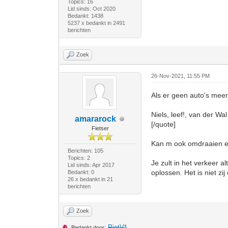
Topics: 16
Lid sinds: Oct 2020
Bedankt: 1438
5237 x bedankt in 2491
berichten
Zoek
26-Nov-2021, 11:55 PM
Als er geen auto's meer 
Niels, leef!, van der Wal
amararock
[/quote]
Fietser
Kan m ook omdraaien en d
Berichten: 105
Topics: 2
Je zult in het verkeer 
Lid sinds: Apr 2017
oplossen. Het is niet zij
Bedankt: 0
26 x bedankt in 21
berichten
Zoek
PietV*
Bedankt door: