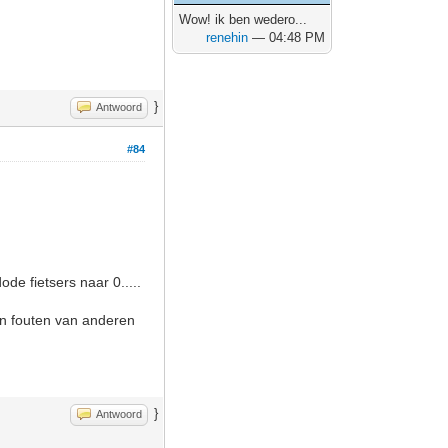
Wow! ik ben wedero...
renehin
— 04:48 PM
}
Antwoord
#84
de fietsers naar 0.....
 en fouten van anderen
}
Antwoord