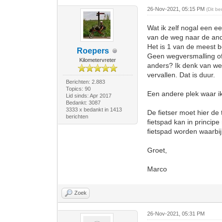
26-Nov-2021, 05:15 PM
(Dit b
Wat ik zelf nogal een ee
van de weg naar de and
Het is 1 van de meest 
Roepers
Geen wegversmalling of 
Kilometervreter
anders? Ik denk van we
vervallen. Dat is duur.
Berichten: 2.883
Topics: 90
Een andere plek waar ik
Lid sinds: Apr 2017
Bedankt: 3087
3333 x bedankt in 1413
De fietser moet hier de
berichten
fietspad kan in princi
fietspad worden waarbij
Groet,
Marco
Zoek
26-Nov-2021, 05:31 PM