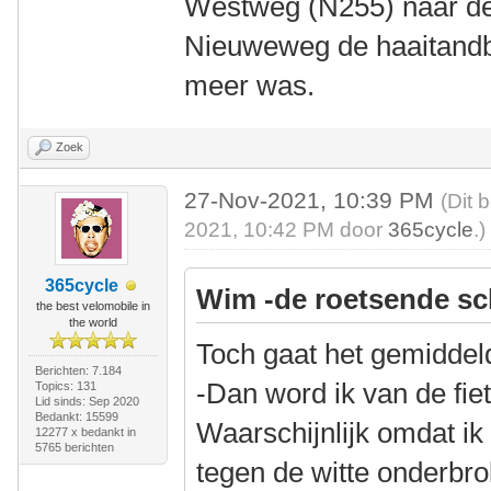
Westweg (N255) naar de
Nieuweweg de haaitandbel
meer was.
Zoek
27-Nov-2021, 10:39 PM
(Dit 
2021, 10:42 PM door
365cycle
.)
365cycle
Wim -de roetsende sc
the best velomobile in
the world
Toch gaat het gemiddel
Berichten: 7.184
-Dan word ik van de fie
Topics: 131
Lid sinds: Sep 2020
Bedankt: 15599
Waarschijnlijk omdat ik n
12277 x bedankt in
5765 berichten
tegen de witte onderbro