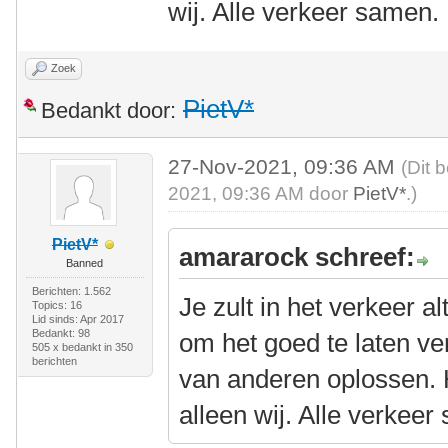
wij. Alle verkeer samen.
Zoek
PietV*
Bedankt door:
27-Nov-2021, 09:36 AM
(Dit 
2021, 09:36 AM door
PietV*
.)
PietV*
amararock schreef:
Banned
Berichten: 1.562
Je zult in het verkeer 
Topics: 16
Lid sinds: Apr 2017
Bedankt: 98
om het goed te laten ve
505 x bedankt in 350
berichten
van anderen oplossen. He
alleen wij. Alle verkeer