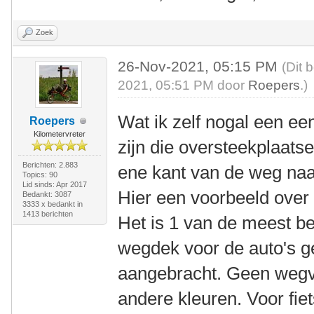
Zoek
26-Nov-2021, 05:15 PM
(Dit 
2021, 05:51 PM door
Roepers
.)
Wat ik zelf nogal een een
Roepers
Kilometervreter
zijn die oversteekplaatse
Berichten: 2.883
ene kant van de weg naa
Topics: 90
Lid sinds: Apr 2017
Hier een voorbeeld ove
Bedankt: 3087
3333 x bedankt in
1413 berichten
Het is 1 van de meest b
wegdek voor de auto's g
aangebracht. Geen wegve
andere kleuren. Voor fiet