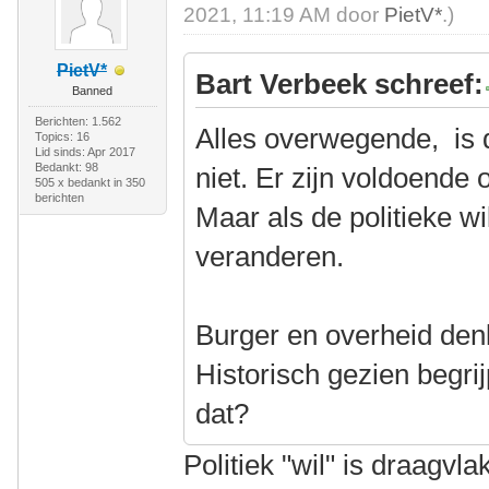
2021, 11:19 AM door
PietV*
.)
PietV*
Bart Verbeek schreef:
Banned
Berichten: 1.562
Alles overwegende, is 
Topics: 16
Lid sinds: Apr 2017
Bedankt: 98
niet. Er zijn voldoende
505 x bedankt in 350
berichten
Maar als de politieke wi
veranderen.
Burger en overheid denk
Historisch gezien begri
dat?
Politiek "wil" is draagvl