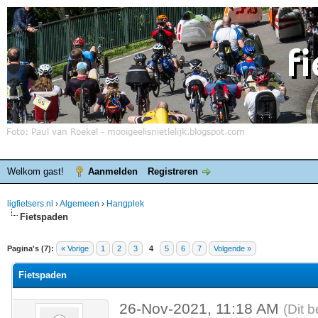
Welkom gast!
Aanmelden
Registreren
ligfietsers.nl
›
Algemeen
›
Hangplek
Fietspaden
elde waardering is 0
Pagina's (7):
« Vorige
1
2
3
4
5
6
7
Volgende »
Fietspaden
26-Nov-2021, 11:18 AM
(Dit 