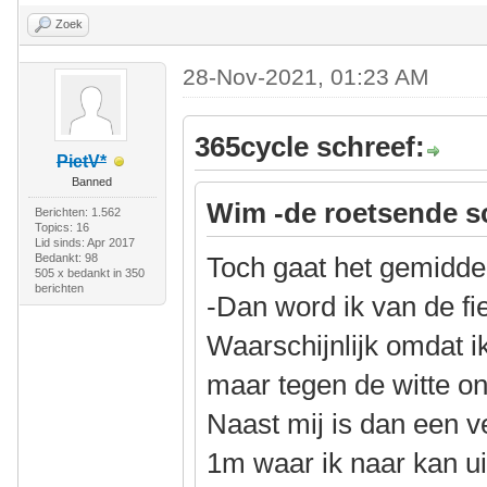
Zoek
28-Nov-2021, 01:23 AM
365cycle schreef:
PietV*
Banned
Wim -de roetsende s
Berichten: 1.562
Topics: 16
Lid sinds: Apr 2017
Bedankt: 98
Toch gaat het gemidde
505 x bedankt in 350
berichten
-Dan word ik van de fi
Waarschijnlijk omdat ik 
maar tegen de witte o
Naast mij is dan een 
1m waar ik naar kan ui