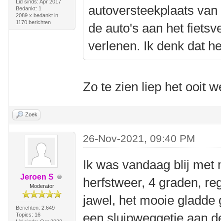
Lid sinds: Apr 2017
autoversteekplaats van 
Bedankt: 1
2089 x bedankt in
1170 berichten
de auto's aan het fiets
verlenen. Ik denk dat he
Zo te zien liep het ooit w
Zoek
26-Nov-2021, 09:40 PM
Ik was vandaag blij met 
Jeroen S
herfstweer, 4 graden, re
Moderator
jawel, het mooie gladde 
Berichten: 2.649
een sluipweggetje aan de
Topics: 16