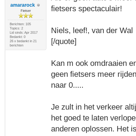
amararock
fietsers spectaculair!
Fietser
Berichten: 105
Niels, leef!, van der Wal
Topics: 2
Lid sinds: Apr 2017
Bedankt: 0
[/quote]
26 x bedankt in 21
berichten
Kan m ook omdraaien en d
geen fietsers meer rijden
naar 0.....
Je zult in het verkeer a
het goed te laten verlop
anderen oplossen. Het is n