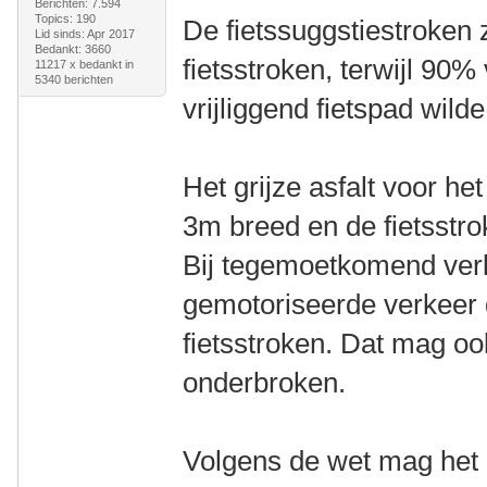
Berichten: 7.594
Topics: 190
De fietssuggstiestroken 
Lid sinds: Apr 2017
Bedankt: 3660
fietsstroken, terwijl 90
11217 x bedankt in
5340 berichten
vrijliggend fietspad wild
Het grijze asfalt voor h
3m breed en de fietsstro
Bij tegemoetkomend verk
gemotoriseerde verkeer
fietsstroken. Dat mag ook
onderbroken.
Volgens de wet mag het