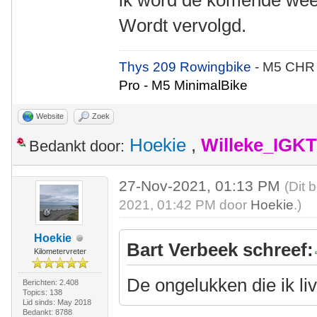
ik word de komende week
Wordt vervolgd.
Thys 209 Rowingbike
- M5 CHR
Pro - M5 MinimalBike
Website
Zoek
Hoekie
,
Willeke_IGKT
Bedankt door:
27-Nov-2021, 01:13 PM
(Dit 
2021, 01:42 PM door
Hoekie
.)
Hoekie
Bart Verbeek schreef:
Kilometervreter
De ongelukken die ik li
Berichten: 2.408
Topics: 138
Lid sinds: May 2018
Bedankt: 8788