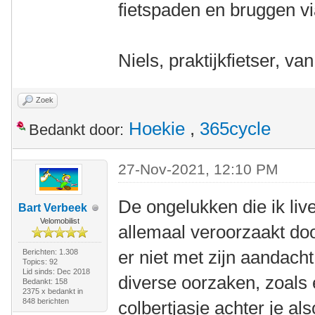
fietspaden en bruggen v
Niels, praktijkfietser, va
Zoek
Hoekie
,
365cycle
Bedankt door:
27-Nov-2021, 12:10 PM
De ongelukken die ik li
Bart Verbeek
Velomobilist
allemaal veroorzaakt do
er niet met zijn aandach
Berichten: 1.308
Topics: 92
Lid sinds: Dec 2018
diverse oorzaken, zoals 
Bedankt: 158
2375 x bedankt in
848 berichten
colbertjasje achter je 