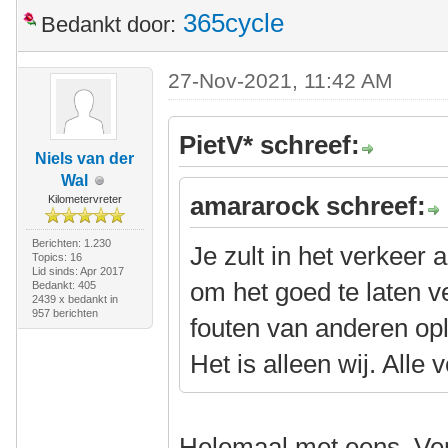
365cycle
Bedankt door:
27-Nov-2021, 11:42 AM
PietV* schreef:
Niels van der
Wal
amararock schreef:
Kilometervreter
Berichten: 1.230
Je zult in het verkeer
Topics: 16
Lid sinds: Apr 2017
om het goed te laten v
Bedankt: 405
2439 x bedankt in
957 berichten
fouten van anderen oplo
Het is alleen wij. Alle
Helemaal met eens. Verk